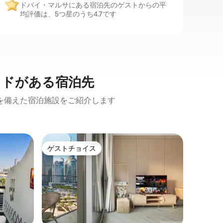
ドバイ・マルサにある宿泊先のゲストからの平
均評価は、5つ星のうち4.7です
ッドがある宿泊先
を備えた宿泊施設をご紹介します
ドバイの
ゲストチョイス
ゲスト
ゲストチョイス
ゲスト
ドバイヒ
｜モール
ドバイヒ
ッドルー
ールから
す。 高級家具とモダンなインテリアが施
されたス
情報の正
には65
インチテレビ