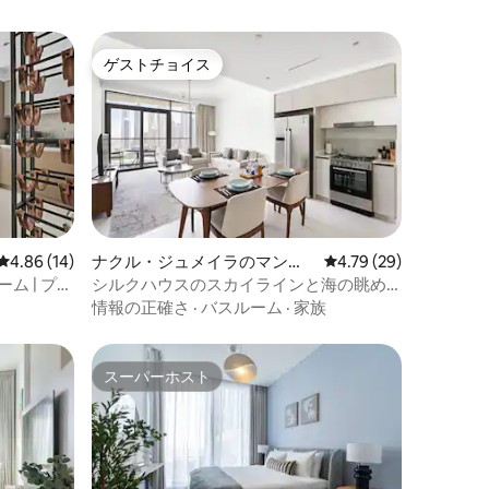
ゲストチョイス
ゲストチョイス
レビュー14件、5つ星中4.86つ星の平均評価
4.86 (14)
ナクル・ジュメイラのマンシ
レビュー29件、5つ星
4.79 (29)
ョン・アパート
ーム | プラ
シルクハウスのスカイラインと海の眺め|
マリーナビスタワー
情報の正確さ
·
バスルーム
·
家族
スーパーホスト
スーパーホスト