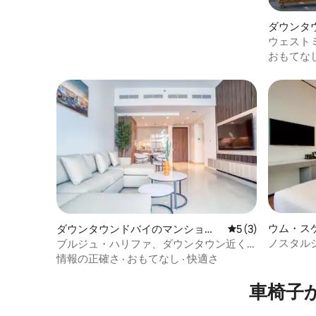
ダウンタ
ン・アパ
ウェスト
レジデンス
おもてな
ウム・ス
ダウンタウンドバイのマンショ
レビュー3件、5
5 (3)
ン・アパート
ノスタル
ブルジュ・ハリファ、ダウンタウン近く
ーム
の豪華な2ベッドルームのImperial
情報の正確さ
·
おもてなし
·
快適さ
Avenue
車椅子