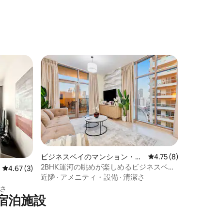
ビジネスベイのマンション・ア
レビュー8件、5つ星
4.75 (8)
パート
2BHK運河の眺めが楽しめるビジネスベイ
レビュー3件、5つ星中4.67つ星の平均評価
4.67 (3)
の宿泊先
近隣
·
アメニティ・設備
·
清潔さ
さ
宿泊施設