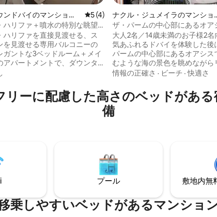
ウンドバイのマンショ
レビュー4件、5つ星中5つ星の平均評価
5 (4)
ナクル・ジュメイラのマンショ
ート
ン・アパート
・ハリファ＋噴水の特別な眺望
ザ・パームの中心部にあるオアシ
4.63つ星の平均評価
uxe
Malamu
・ハリファを直接見渡せる、ス
大人2名／14歳未満のお子様2名
ンを見渡せる専用バルコニーの
気あふれるドバイを体験した後
レガントな3ベッドルーム＋メイ
パームの中心部にあるオアシス
のアパートメントで、ダウンタ
むような海の景色を眺めながら
バイの上質な暮らしを体験して
スしてください。ビーチ、モー
し
情報の正確さ
·
ビーチ
·
快適さ
rown Vacationが管理するこ
トランまで徒歩圏内の理想的な
、家のような快適さとホテルス
ョンにあり、活気のある場所の
フリーに配慮した高さのベッドがある
設備を兼ね備えており、ご家族
ながら、快適で穏やかな滞在を
備
プでのご利用に最適です。高品
いただけます。ユニークな丸い
、高速Wi-Fi、ドバイモールと
リビングエリア（ソファベッド
ペラのすぐそばという絶好のロ
ルーム、キッチン、そして忘れ
ンをお楽しみください。また、
滞在をお約束するちょっとした
ル、ジム、24時間年中無休のセ
特徴です。無料ビーチ、近くに
ィもご利用いただけます。最大6
限のビーチクラブ/プール/ジム（
宿泊可能です。
子供2名）、飲食物が30%割引
i
プール
敷地内無料駐
移乗しやすいベッドがあるマンショ