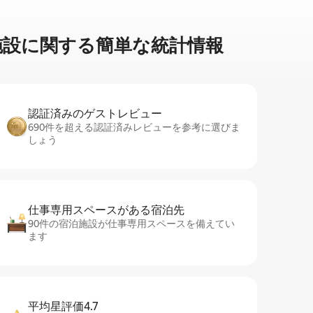
設⁠に関⁠す⁠る簡⁠単⁠な統⁠計⁠情⁠報
認証済みのゲ⁠ス⁠ト⁠レ⁠ビ⁠ュ⁠ー
690件を超える認証済みレビューを参考に選びま
しょう
仕事専用ス⁠ペ⁠ー⁠スがあ⁠る宿⁠泊⁠先
90件の宿泊施設が仕事専用スペースを備えてい
ます
平均星評価4.7