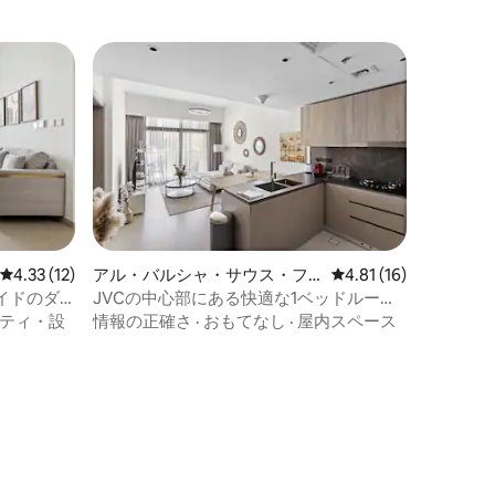
レビュー12件、5つ星中4.33つ星の平均評価
4.33 (12)
アル・バルシャ・サウス・フ
レビュー16件、5つ星
4.81 (16)
ォースのマンション・アパー
イドのダ
JVCの中心部にある快適な1ベッドルーム
ト
が見える1
アパート
ティ・設
情報の正確さ
·
おもてなし
·
屋内スペース