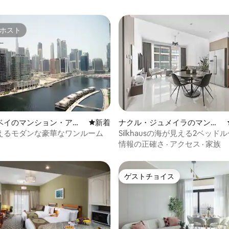
ホスト
ホスト
4.87つ星の平均評価
ベイのマンション・アパ
新しい宿泊先
新着
ナクル・ジュメイラのマンシ
ョン・アパート
えるモダンな豪華なワンルーム
Silkhausの海が見える2ベッドル
イベートビーチ | Emaar
情報の正確さ
·
アクセス
·
家族
ゲストチョイス
ゲストチョイス