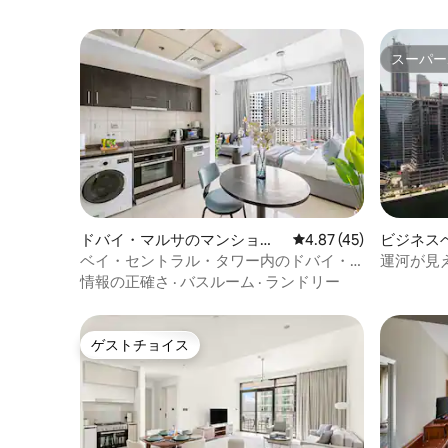
スーパー
スーパー
ドバイ・マルサのマンショ
レビュー45件、5つ星中
4.87 (45)
ビジネス
ン・アパート
ート
ベイ・セントラル・タワー内のドバイ・
運河が見
マリーナのワンルーム
情報の正確さ
·
バスルーム
·
ランドリー
ゲストチョイス
ゲストチョイス