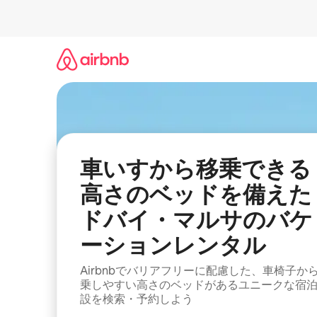
コ
ン
テ
ン
ツ
に
ス
キ
ッ
プ
車いすから移乗できる
高さのベッドを備えた
ドバイ・マルサのバケ
ーションレンタル
Airbnbでバリアフリーに配慮した、車椅子か
乗しやすい高さのベッドがあるユニークな宿
設を検索・予約しよう