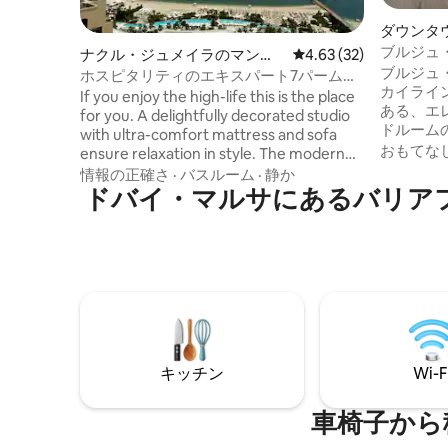
ダウンタ
ン・アパ
ブルジュ
ナクル・ジュメイラのマンシ
レビュー32件、5つ星中
4.63 (32)
｜Vista L
ブルジュ
ョン・アパート
ホスピタリティのエキスパート7パームス
カイライ
タジオ：ビーチ、プール、バー
If you enjoy the high-life this is the place
ある、エ
for you. A delightfully decorated studio
ドルーム
with ultra-comfort mattress and sofa
ウン・ド
おもてな
ensure relaxation in style. The modern
ください。C
kitchenette and bathroom cover your
情報の正確さ
·
バスルーム
·
静か
の住宅は
necessities. Housed in the 7 Palm Hotel
ドバイ・マルサにあるバリア
タイルの
you have a stunning roof pool deck with
やグルー
alcohol bar, ample loungers and 180-
質のリネン
degree view of the Marina, Dubai Eye
ドバイオ
and Palm. Walking distance to West Palm
ケーショ
Beach, the Surf Club, Koko Bay and Playa
共用プー
Beach. Check-in is 24/7 with a door code.
キュリテ
名様まで
キッチン
Wi-F
車椅子から