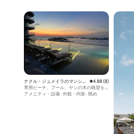
ナクル・ジュメイラのマンショ
レビュー8件、5つ星中
4.88 (8)
ン・アパート
専用ビーチ、プール、ヤシの木の眺望を
楽しめる2寝室の豪華なお部屋
アメニティ・設備
·
外観・内装
·
眺め