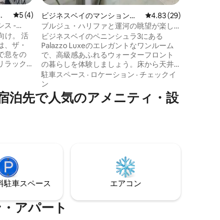
ベッド、
レビュー4件、5つ星中5つ星の平均評価
5 (4)
ビジネスベイのマンション・
レビュー29件、5つ星
4.83 (29)
ベッドが
アパート
ス -
ブルジュ・ハリファと運河の眺望が楽し
宿泊いただけます
める豪華なワンルーム
向け。 活
ビジネスベイのペニンシュラ3にある
も用プレ
は、ザ・
Palazzo Luxeのエレガントなワンルーム
アメニテ
で息をの
で、高級感あふれるウォーターフロント
イで最も
リラック
の暮らしを体験しましょう。床から天井
で、洗練
ル、レス
までの窓と専用バルコニーから、ドバイ
ださい。
駐車スペース
·
ロケーション
·
チェックイ
ロケーシ
運河、ブルジュ・ハリファ、街のスカイ
ン
近くにい
ラインの素晴らしい景色をお楽しみくだ
宿泊先で人気のアメニティ・設
お楽しみ
さい。モダンなインテリアと洗練された
ベッド、
仕上がりを特徴とするこのスタイリッシ
）、バス
ュな隠れ家的な宿泊先は、最高のロケー
られない
ションで快適さと洗練された雰囲気を提
気配りが
供します。ブルジュ・ハリファとドバ
無料/無制
イ・モールまで車でわずか7分。ドバイで
大人1名/
プレミアムな滞在をお求めのカップル、
ひとり旅、出張旅行者に最適です。
⁠車ス⁠ペ⁠ー⁠ス
エアコン
ン・アパート