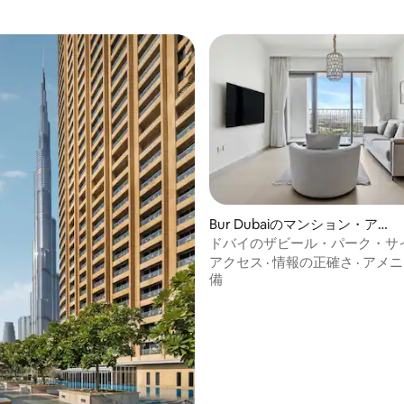
Bur Dubaiのマンション・アパ
ート
ドバイのザビール・パーク・サ
4.88つ星の平均評価
ウンタウンにある、The Frame
アクセス
·
情報の正確さ
·
アメニ
寝室の宿泊先
備