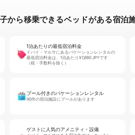
⁠ら移⁠乗⁠で⁠き⁠るベ⁠ッ⁠ド⁠が⁠あ⁠る宿⁠泊⁠施⁠
1泊あたりの最⁠低⁠宿⁠泊⁠料⁠金
ドバイ・マルサにあるバケーションレンタルの
最低宿泊料金は、1泊あたり¥7,880 JPYです
（税・手数料を除く）
プール付きのバ⁠ケ⁠ー⁠シ⁠ョ⁠ンレ⁠ン⁠タ⁠ル
90件の宿泊施設にプールがあります
ゲストに人⁠気⁠のア⁠メ⁠ニ⁠テ⁠ィ・設⁠備