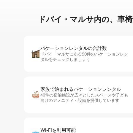
ドバイ・マルサ内⁠の⁠、車⁠椅⁠子⁠か
バケーションレ⁠ン⁠タ⁠ル⁠の合⁠計⁠数
ドバイ・マルサにある90件のバケーションレン
タルをチェックしましょう
家族で泊まれるバ⁠ケ⁠ー⁠シ⁠ョ⁠ンレ⁠ン⁠タ⁠ル
40件の宿泊施設が広々としたスペースや子ども
向けのアメニティ・設備を提供しています
Wi-Fiを利⁠用⁠可⁠能