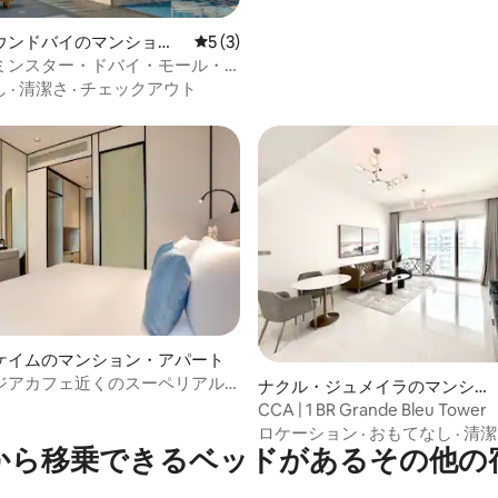
ウンドバイのマンショ
レビュー3件、5つ星中5つ星の平均評価
5 (3)
ート
ミンスター・ドバイ・モール・
・スタジオ528096
し
·
清潔さ
·
チェックアウト
ケイムのマンション・アパート
つ星中5つ星の平均評価
ジアカフェ近くのスーペリアル
ナクル・ジュメイラのマンショ
ン・アパート
CCA | 1 BR Grande Bleu Tower
ロケーション
·
おもてなし
·
清潔
から移乗できるベッドがあるその他の