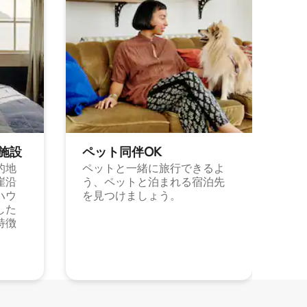
施⁠設
ペット同⁠伴OK
的地
ペットと一緒に旅行できるよ
崖沿
う、ペットと泊まれる宿泊先
ハウ
を見つけましょう。
した
特徴