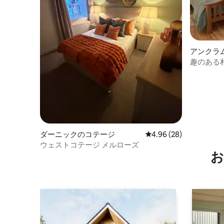
アンクラ
趣のある
の良い納
ダーニックのコテージ
レビュー28件、5つ星中
4.96 (28)
ウェストコテージ メルローズ
お