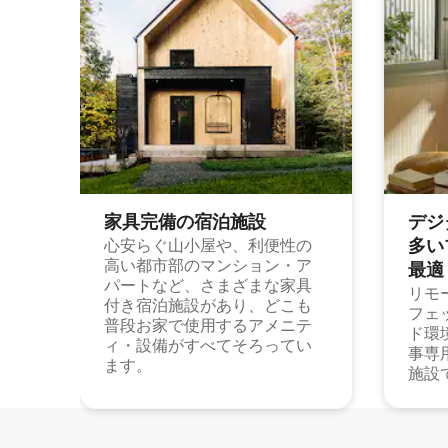
家具完備の宿⁠泊⁠施⁠設
デジ
多⁠いプ
心安らぐ山小屋や、利便性の
高い都市部のマンション・ア
最⁠適
パートなど、さまざまな家具
リモ
付き宿泊施設があり、どこも
フェ
普段お家で使用するアメニテ
ド環
ィ・設備がすべてそろってい
事専
ます。
施設