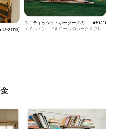
スコティッシュ・ボーダーズのロ
レビュー41件、5
5 (41)
グハウス
エイルドン・メルローズのホークスブレ
レビュー113件、5つ星中4.92つ星の平均評価
4.92 (113)
イ
⁠金