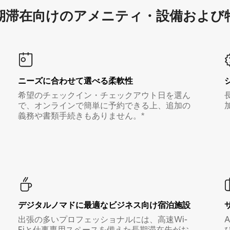
滞在向け⁠のア⁠メ⁠ニ⁠テ⁠ィ⁠・設⁠備⁠および
ニーズに合わせて選べる柔軟性
希望のチェックイン・チェックアウト日を選ん
で、オンラインで簡単に予約できる上、追加の
義務や書類手続きもありません。*
デジタルノマド⁠に最⁠適⁠なビ⁠ジ⁠ネ⁠ス⁠向⁠け宿⁠泊⁠施⁠設
出張の多いプロフェッショナルには、高速Wi-
Fiと仕事専用スペースを備えた長期滞在先がお