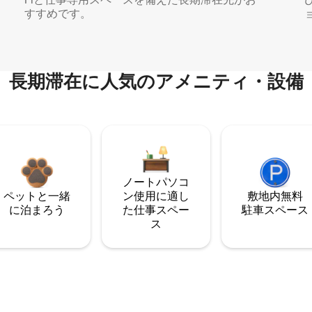
すすめです。
長期滞在に人気のアメニティ・設備
ノートパソコ
ペットと一緒
ン使用に適し
敷地内無料
に泊まろう
た仕事スペー
駐⁠車ス⁠ペ⁠ー⁠ス
ス