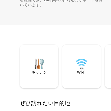
いています。
キッチン
Wi-Fi
ぜひ訪⁠れ⁠た⁠い目⁠的⁠地