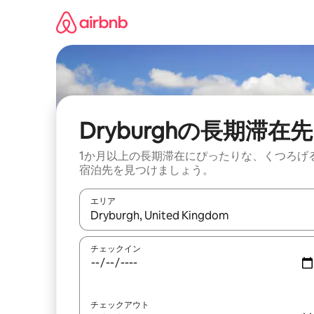
コ
ン
テ
ン
ツ
に
ス
キ
ッ
Dryburghの長期滞在先
プ
1か月以上の長期滞在にぴったりな、くつろげ
宿泊先を見つけましょう。
エリア
検索結果が表示されたら、上下の矢印キーを使っ
チェックイン
チェックアウト