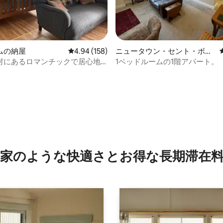
ムの納屋
レビュー158件、5つ星中4.94つ星の平均評価
4.94 (158)
ニュータウン・セント・ボス
ウェルズのコンドミニアム
村にあるロマンチックで居心地
1ベッドルームの1階アパート。
屋
4.96つ星の平均評価
家のような快⁠適⁠さ⁠とお⁠得⁠な長⁠期⁠滞⁠在料