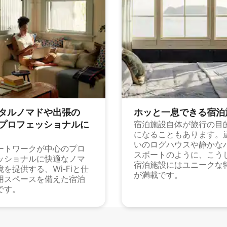
タルノマドや出⁠張⁠の
ホッと一⁠息⁠で⁠き⁠る宿⁠泊
⁠ロ⁠フ⁠ェ⁠ッ⁠シ⁠ョ⁠ナ⁠ル⁠に
宿泊施設自体が旅行の目
になることもあります。
いのログハウスや静かな
ートワークが中心のプロ
スボートのように、こう
ッショナルに快適なノマ
宿泊施設にはユニークな
境を提供する、Wi-Fiと仕
が満載です。
用スペースを備えた宿泊
です。