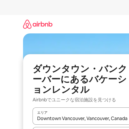
コ
ン
テ
ン
ツ
に
ス
キ
ッ
プ
ダウンタウン・バンク
ーバーにあるバケーシ
ョンレンタル
Airbnbでユニークな宿泊施設を見つける
エリア
検索結果が表示されたら、上下の矢印キーを使っ