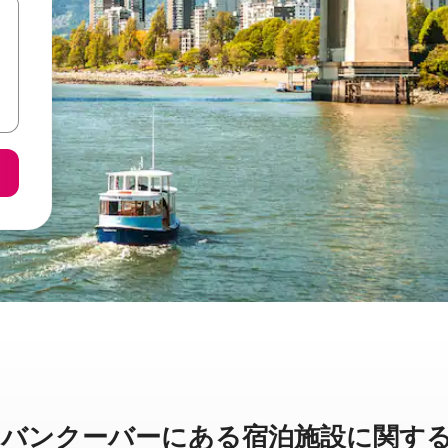
ーバーに⁠あ⁠る宿⁠泊⁠施⁠設⁠に関⁠す⁠る簡