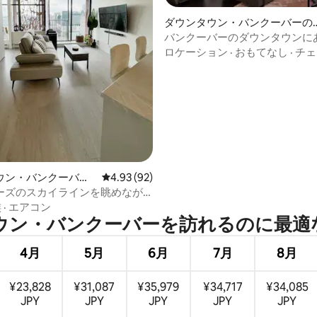
ダウンタウン・バンクーバーの
ンドミニアム
バンクーバーのダウンタウンに
つ星中5つ星の平均評価
く居心地のよい1ベッドルーム
ロケーション
·
おもてなし
·
チェ
ニアム
ウン・バンクーバー
レビュー92件、5つ星中4.93つ星の平均評価
4.93 (92)
ョン・アパート
ーズのスカイラインを眺めなが
かなひととき
族
·
エアコン
・バンクーバーを訪⁠れ⁠るの⁠に最⁠適⁠な
4月
5月
6月
7月
8月
¥23,828
¥31,087
¥35,979
¥34,717
¥34,085
JPY
JPY
JPY
JPY
JPY