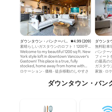
ダウンタウン・バンクーバ
レビュー209件、5つ星中
4.99 (209)
ダウンタ
ーのロフト
マンショ
素晴らしいガスタウンのロフト！1200平
無料駐車
方フィート、キングサイズベッド
ウンロフ
Welcome to my beautiful 1200 sq ft. New
バンクー
York style loft in downtown Vancouver's
フィート
Gastown! This place is a true, fully
の最高の
stocked, home away from home with
ガスタウ
comfortable and stylish furnishings. Sit
ピングモ
ロケーション
·
価格
·
徒歩移動のしやすさ
家族
·
ロ
back on your couch and 58 inch smart
ら街の景色
TV, cook a meal in the fully stocked
イーンベ
ダウンタウン・バン
kitchen with a gas stove top, or enjoy a
単に変換
relaxing bath in your blue bathtub - the
あり、4名
options are endless! Plus in-suite laundry
ーニング
(washer & dryer)!!
いただい
飲み物を置か
高めるため