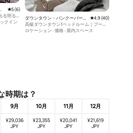
コ
レビュー6件、5つ星中5つ星の平均評価
5 (6)
ある明る
ダウンタウン・バンクーバーの
レビュー40件、5つ星
4.9 (40)
のコンドミ
ックイン
マンション・アパート
高級ダウンタウン1ベッドルーム｜プール
ジム｜スタジアム地区
ロケーション
·
価格
·
屋内スペース
時⁠期⁠は⁠？
9月
10月
11月
12月
¥29,036
¥23,355
¥20,041
¥21,619
JPY
JPY
JPY
JPY