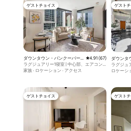
ゲストチョイス
ゲストチ
ゲストチョイス
ゲストチ
ダウンタウン・バンクーバー
レビュー67件、5つ星中
4.91 (67)
ダウンタ
のマンション・アパート
ンドミニ
ラグジュアリー1寝室 | 中心部、エアコン
ラグジュ
完備 | BCプレイスFIFAまで徒歩
高い天井|
家族
·
ロケーション
·
アクセス
ロケーシ
ゲストチョイス
ゲストチ
ゲストチョイス
ゲストチ