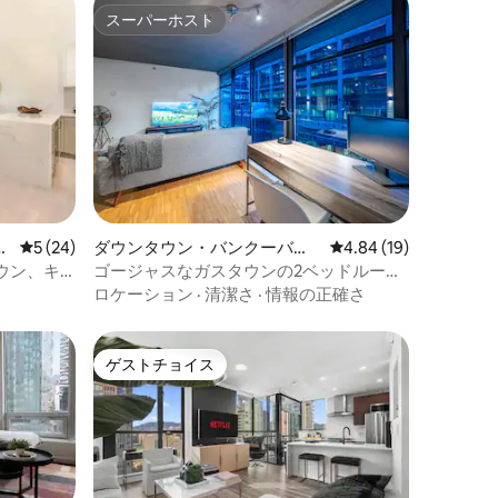
スーパーホスト
スーパーホスト
マ
レビュー24件、5つ星中5つ星の平均評価
5 (24)
ダウンタウン・バンクーバー
レビュー19件、5つ星
4.84 (19)
のマンション・アパート
ウン、キ
ゴージャスなガスタウンの2ベッドルー
シック！
ム、エアコン完備、ペットOK
ロケーション
·
清潔さ
·
情報の正確さ
ゲストチョイス
ゲストチョイス