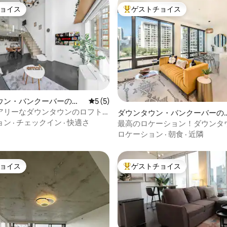
ョイス
ゲストチョイス
ョイス
大好評のゲストチョイスです。
4.91つ星の平均評価
ウン・バンクーバーのコ
レビュー5件、5つ星中5つ星の平均評価
5 (5)
アム
アリーなダウンタウンのロフト|
ダウンタウン・バンクーバーの
BCプレイスまで徒歩
ョン
·
チェックイン
·
快適さ
ンション・アパート
最高のロケーション！ダウンタ
ングサイズベッド、エアコン、
ロケーション
·
朝食
·
近隣
ョイス
ゲストチョイス
ョイス
大好評のゲストチョイスです。