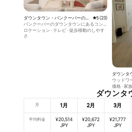
ダウンタウン・バンクーバーのコ
レビュー23件、5
5 (23)
ンドミニアム
バンクーバーのダウンタウンにあるコン
ドミニアム｜都会の隠れ家
ロケーション
·
テレビ
·
徒歩移動のしやす
さ
ダウンタ
のマンシ
ウッドワ
らの心静
価格
·
家
ダウンタウン
月
1月
2月
3月
¥20,514
¥20,672
¥21,777
平均料金
JPY
JPY
JPY