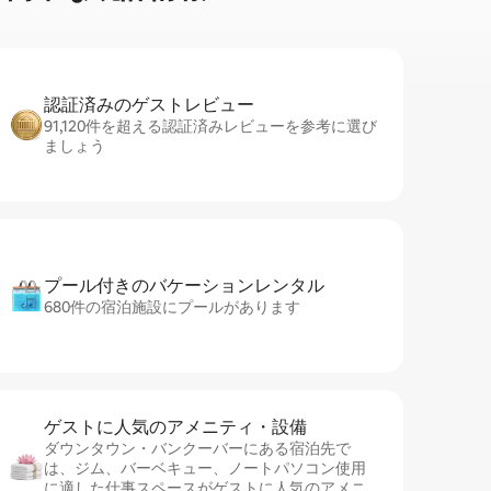
認証済みのゲ⁠ス⁠ト⁠レ⁠ビ⁠ュ⁠ー
91,120件を超える認証済みレビューを参考に選び
ましょう
プール付きのバ⁠ケ⁠ー⁠シ⁠ョ⁠ンレ⁠ン⁠タ⁠ル
680件の宿泊施設にプールがあります
ゲストに人⁠気⁠のア⁠メ⁠ニ⁠テ⁠ィ・設⁠備
ダウンタウン・バンクーバーにある宿泊先で
は、ジム、バーベキュー、ノートパソコン使用
に適した仕事スペースがゲストに人気のアメニ