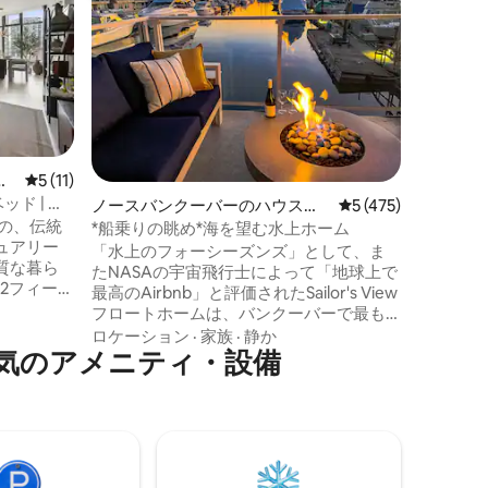
ロフト
このロフ
快適さと
っていま
のガス暖
り、1日
家族
·
価
理想的なスペー
専用パテ
バスルー
マ
レビュー11件、5つ星中5つ星の平均評価
5 (11)
です。 活気あるコマーシャルドライブの
ド | 屋
ノースバンクーバーのハウスボ
レビュー475件、5
5 (475)
すぐそば
さの、伝統
ート
レストラ
*船乗りの眺め*海を望む水上ホーム
ュアリー
がすぐそ
「水上のフォーシーズンズ」として、ま
質な暮ら
は徒歩7分の
たNASAの宇宙飛行士によって「地球上で
2フィート
タイルと
最高のAirbnb」と評価されたSailor's View
天井まで
で、お迎
フロートホームは、バンクーバーで最も
炉を備え
す！
ユニークで豪華なバケーションレンタル
ロケーション
·
家族
·
静か
専用屋上
気のアメニティ・設備
のひとつです。広々とした部屋のアーチ
このお部
型梁天井の下で食事をし、寝室の窓から
ーム、高
水に触れ、バンクーバーのダウンタウン
しいただけ
の素晴らしいポストカードのような景色
かれた設
を眺めながら、居心地の良いパティオの
フロン
ファイヤーテーブルでリラックスしてお
アリー
飲み物を楽しんでください。 すべての素