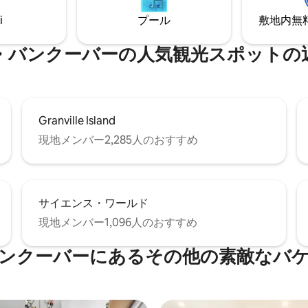
備わっています。スマートテレ
ナ、FIFA 2026の開催地である
タブルエアコン。無料地下駐車
まで徒歩圏内の最高のロケーシ
i
プール
敷地内無料駐
ミリー向け、ペットOK :)
す！
・バンクーバーの人気観光スポットの
Granville Island
現地メンバー2,285人のおすすめ
サイエンス・ワールド
現地メンバー1,096人のおすすめ
ンクーバーにあるその他の素敵なバ