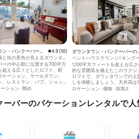
4.99つ星の平均評価
ウン・バンクーバーの
レビュー10件、5つ星中4.9つ星の平均評価
4.9 (10)
ダウンタウン・バンクーバーの
ン・アパート
ンション・アパート
場と街の景色が見えるダウンタ
ペントハウスラウンジ | キングベッ
ト
上の専用パティオ
バーの中心部に位置する700平方
1,100平方フィートを超える広
を超える広々としたロフト。町
的な雰囲気を備えたこのラグジ
ロケーション。ヤールタウン、
ロフトで、ダウンタウンでの上
ン、レストラン、パブ、ショッ
しを体験しましょう。天井高は1
ールの近くです。最上階近くか
（約3.66メートル）で、床から
ケーション
·
眺め
ロケーション
·
価格
·
清潔さ
をお楽しみください。 2階にク
の大きな窓が特徴です。ガス暖
ッド1台と、クイーンベッドに簡
た、おもてなしに最適な希少な
クーバーのバケーションレンタルで人
できる快適なソファベッド1台が
パティオをお楽しみください。
様でご宿泊いただけます。 チュ
屋は、キングサイズのベッドル
されたピアノはご自由に弾いて
速Wi-Fi、一年中快適にお過ご
て構いませんが、ピアノの上に
る中央エアコンを備え、考え抜
ないでください。 利便性を
備が整っています。ウォーター
に、Alexaで操作する自動ブラ
ト、ガスタウン、ロジャース・