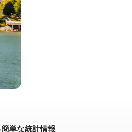
⁠単⁠な統⁠計⁠情⁠報