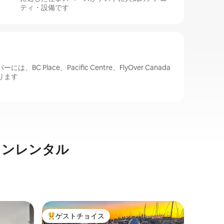
ティ・設備です
C Place、Pacific Centre、FlyOver Canada
ります
ョンレンタル
バンクー
ゲストチョイス
ゲス
大好評のゲストチョイスです。
大好評
明るくモ