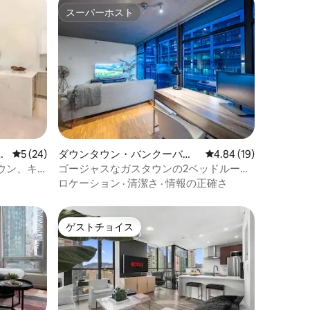
スーパーホスト
スーパーホスト
マ
レビュー24件、5つ星中5つ星の平均評価
5 (24)
ダウンタウン・バンクーバー
レビュー19件、5つ星
4.84 (19)
のマンション・アパート
ウン、キ
ゴージャスなガスタウンの2ベッドルー
シック！
ム、エアコン完備、ペットOK
ロケーション
·
清潔さ
·
情報の正確さ
ゲストチョイス
ゲストチョイス