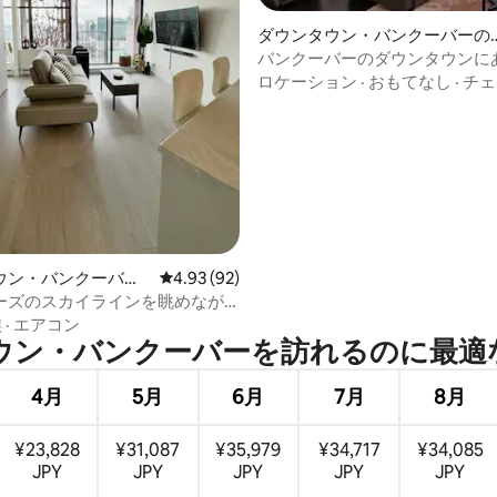
ダウンタウン・バンクーバーの
ンドミニアム
バンクーバーのダウンタウンに
つ星中5つ星の平均評価
く居心地のよい1ベッドルーム
ロケーション
·
おもてなし
·
チェ
ニアム
ウン・バンクーバー
レビュー92件、5つ星中4.93つ星の平均評価
4.93 (92)
ョン・アパート
ーズのスカイラインを眺めなが
かなひととき
族
·
エアコン
・バンクーバーを訪⁠れ⁠るの⁠に最⁠適⁠な
4月
5月
6月
7月
8月
¥23,828
¥31,087
¥35,979
¥34,717
¥34,085
JPY
JPY
JPY
JPY
JPY