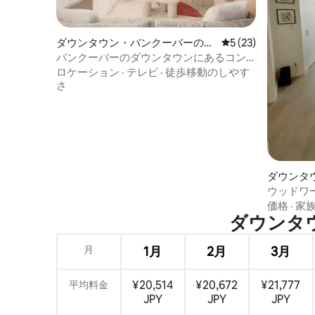
ダウンタウン・バンクーバーのコ
レビュー23件、5
5 (23)
ンドミニアム
バンクーバーのダウンタウンにあるコン
ドミニアム｜都会の隠れ家
ロケーション
·
テレビ
·
徒歩移動のしやす
さ
ダウンタ
のマンシ
ウッドワ
らの心静
価格
·
家
ダウンタウン
月
1月
2月
3月
¥20,514
¥20,672
¥21,777
平均料金
JPY
JPY
JPY