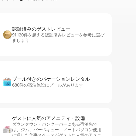
認証済みのゲ⁠ス⁠ト⁠レ⁠ビ⁠ュ⁠ー
91,120件を超える認証済みレビューを参考に選び
ましょう
プール付きのバ⁠ケ⁠ー⁠シ⁠ョ⁠ンレ⁠ン⁠タ⁠ル
680件の宿泊施設にプールがあります
ゲストに人⁠気⁠のア⁠メ⁠ニ⁠テ⁠ィ・設⁠備
ダウンタウン・バンクーバーにある宿泊先で
は、ジム、バーベキュー、ノートパソコン使用
に適した仕事スペースがゲストに人気のアメニ