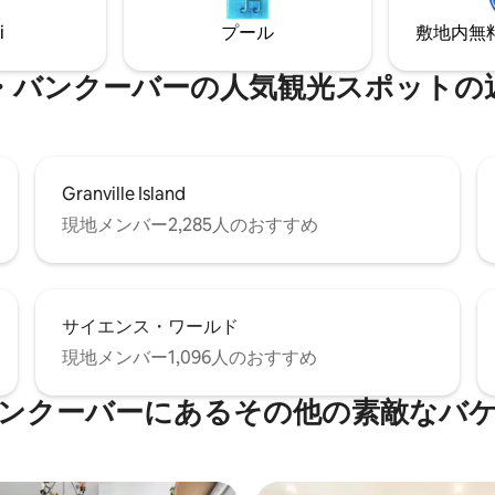
備わっています。スマートテレ
ナ、FIFA 2026の開催地である
タブルエアコン。無料地下駐車
まで徒歩圏内の最高のロケーシ
i
プール
敷地内無料駐
ミリー向け、ペットOK :)
す！
・バンクーバーの人気観光スポットの
Granville Island
現地メンバー2,285人のおすすめ
サイエンス・ワールド
現地メンバー1,096人のおすすめ
ンクーバーにあるその他の素敵なバ