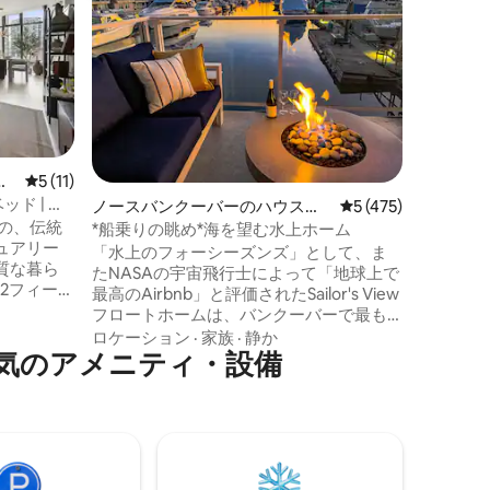
ロフト
このロフ
快適さと
っていま
のガス暖
り、1日
家族
·
価
理想的なスペー
専用パテ
バスルー
マ
レビュー11件、5つ星中5つ星の平均評価
5 (11)
です。 活気あるコマーシャルドライブの
ド | 屋
ノースバンクーバーのハウスボ
レビュー475件、5
5 (475)
すぐそば
さの、伝統
ート
レストラ
*船乗りの眺め*海を望む水上ホーム
ュアリー
がすぐそ
「水上のフォーシーズンズ」として、ま
質な暮ら
は徒歩7分の
たNASAの宇宙飛行士によって「地球上で
2フィート
タイルと
最高のAirbnb」と評価されたSailor's View
天井まで
で、お迎
フロートホームは、バンクーバーで最も
炉を備え
す！
ユニークで豪華なバケーションレンタル
ロケーション
·
家族
·
静か
専用屋上
気のアメニティ・設備
のひとつです。広々とした部屋のアーチ
このお部
型梁天井の下で食事をし、寝室の窓から
ーム、高
水に触れ、バンクーバーのダウンタウン
しいただけ
の素晴らしいポストカードのような景色
かれた設
を眺めながら、居心地の良いパティオの
フロン
ファイヤーテーブルでリラックスしてお
アリー
飲み物を楽しんでください。 すべての素