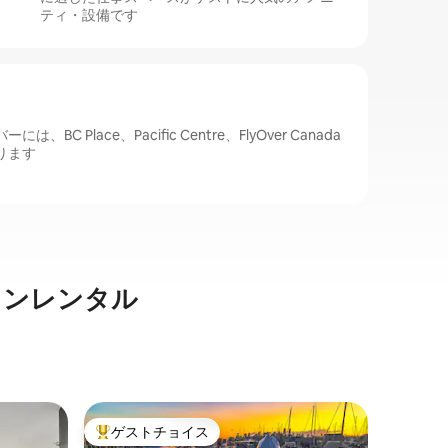
ティ・設備です
C Place、Pacific Centre、FlyOver Canada
ります
ョンレンタル
バンクー
ゲストチョイス
ゲス
大好評のゲストチョイスです。
大好評
明るくモ