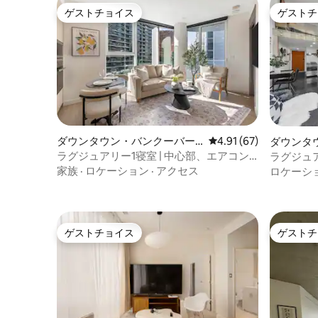
ゲストチョイス
ゲストチ
ゲストチョイス
ゲストチ
ダウンタウン・バンクーバー
レビュー67件、5つ星中
4.91 (67)
ダウンタ
のマンション・アパート
ンドミニ
ラグジュアリー1寝室 | 中心部、エアコン
ラグジュ
完備 | BCプレイスFIFAまで徒歩
高い天井|
家族
·
ロケーション
·
アクセス
ロケーシ
ゲストチョイス
ゲストチ
ゲストチョイス
ゲストチ