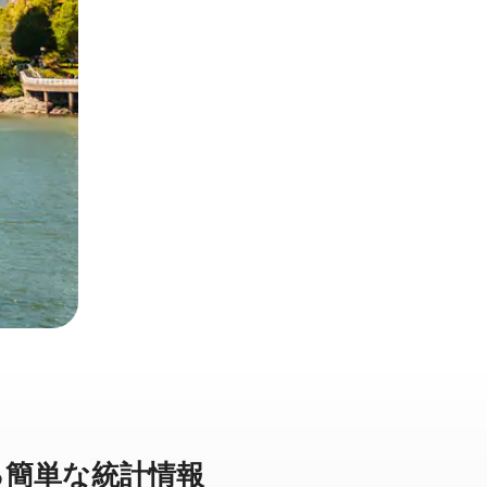
⁠単⁠な統⁠計⁠情⁠報