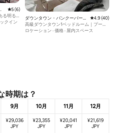
コ
レビュー6件、5つ星中5つ星の平均評価
5 (6)
ある明る
ダウンタウン・バンクーバーの
レビュー40件、5つ星
4.9 (40)
のコンドミ
ックイン
マンション・アパート
高級ダウンタウン1ベッドルーム｜プール
ジム｜スタジアム地区
ロケーション
·
価格
·
屋内スペース
時⁠期⁠は⁠？
9月
10月
11月
12月
¥29,036
¥23,355
¥20,041
¥21,619
JPY
JPY
JPY
JPY