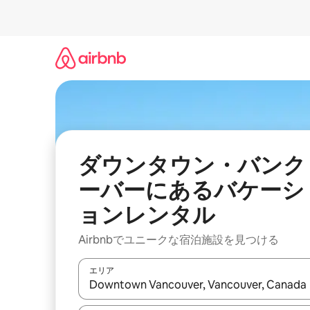
コ
ン
テ
ン
ツ
に
ス
キ
ッ
プ
ダウンタウン・バンク
ーバーにあるバケーシ
ョンレンタル
Airbnbでユニークな宿泊施設を見つける
エリア
検索結果が表示されたら、上下の矢印キーを使っ