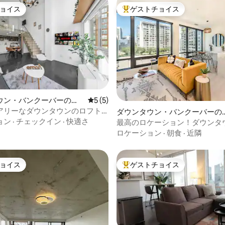
ョイス
ゲストチョイス
ョイス
大好評のゲストチョイスです。
4.91つ星の平均評価
ウン・バンクーバーのコ
レビュー5件、5つ星中5つ星の平均評価
5 (5)
アム
アリーなダウンタウンのロフト|
ダウンタウン・バンクーバーの
BCプレイスまで徒歩
ョン
·
チェックイン
·
快適さ
ンション・アパート
最高のロケーション！ダウンタ
ングサイズベッド、エアコン、
ロケーション
·
朝食
·
近隣
ョイス
ゲストチョイス
ョイス
大好評のゲストチョイスです。