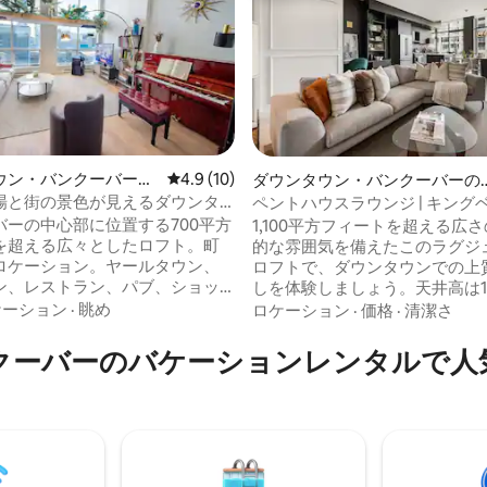
4.99つ星の平均評価
ウン・バンクーバーの
レビュー10件、5つ星中4.9つ星の平均評価
4.9 (10)
ダウンタウン・バンクーバーの
ン・アパート
ンション・アパート
場と街の景色が見えるダウンタ
ペントハウスラウンジ | キングベッ
ト
上の専用パティオ
バーの中心部に位置する700平方
1,100平方フィートを超える広
を超える広々としたロフト。町
的な雰囲気を備えたこのラグジ
ロケーション。ヤールタウン、
ロフトで、ダウンタウンでの上
ン、レストラン、パブ、ショッ
しを体験しましょう。天井高は1
ールの近くです。最上階近くか
（約3.66メートル）で、床から
ケーション
·
眺め
ロケーション
·
価格
·
清潔さ
をお楽しみください。 2階にク
の大きな窓が特徴です。ガス暖
ッド1台と、クイーンベッドに簡
た、おもてなしに最適な希少な
クーバーのバケーションレンタルで人
できる快適なソファベッド1台が
パティオをお楽しみください。
様でご宿泊いただけます。 チュ
屋は、キングサイズのベッドル
されたピアノはご自由に弾いて
速Wi-Fi、一年中快適にお過ご
て構いませんが、ピアノの上に
る中央エアコンを備え、考え抜
ないでください。 利便性を
備が整っています。ウォーター
に、Alexaで操作する自動ブラ
ト、ガスタウン、ロジャース・