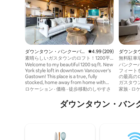
ダウンタウン・バンクーバ
レビュー209件、5つ星中
4.99 (209)
ダウンタ
ーのロフト
マンショ
素晴らしいガスタウンのロフト！1200平
無料駐車
方フィート、キングサイズベッド
ウンロフ
Welcome to my beautiful 1200 sq ft. New
バンクー
York style loft in downtown Vancouver's
フィート
Gastown! This place is a true, fully
の最高の
stocked, home away from home with
ガスタウ
comfortable and stylish furnishings. Sit
ピングモ
ロケーション
·
価格
·
徒歩移動のしやすさ
家族
·
ロ
back on your couch and 58 inch smart
ら街の景色
TV, cook a meal in the fully stocked
イーンベ
ダウンタウン・バン
kitchen with a gas stove top, or enjoy a
単に変換
relaxing bath in your blue bathtub - the
あり、4名
options are endless! Plus in-suite laundry
ーニング
(washer & dryer)!!
いただい
飲み物を置か
高めるため