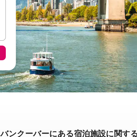
ーバーに⁠あ⁠る宿⁠泊⁠施⁠設⁠に関⁠す⁠る簡