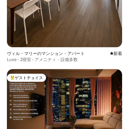
ヴィル・マリーのマンション・アパート
新しい宿
新着
Luxe - 2寝室 - アメニティ・設備多数
ゲストチョイス
大好評のゲストチョイスです。