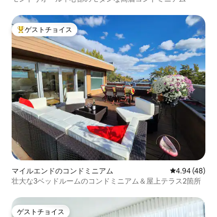
ゲストチョイス
大好評のゲストチョイスです。
マイルエンドのコンドミニアム
レビュー48件
4.94 (48)
壮大な3ベッドルームのコンドミニアム＆屋上テラス2箇所
ゲストチョイス
ゲストチョイス