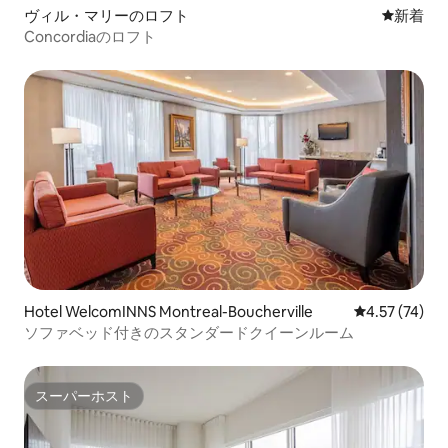
ヴィル・マリーのロフト
新しい宿
新着
Concordiaのロフト
Hotel WelcomINNS Montreal-Boucherville
レビュー74件
4.57 (74)
ソファベッド付きのスタンダードクイーンルーム
スーパーホスト
スーパーホスト