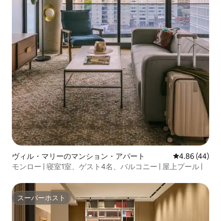
ヴィル・マリーのマンション・アパート
レビュー44件
4.86 (44)
モンロー | 寝室1室、ゲスト4名、バルコニー | 屋上プール |
スーパーホスト
スーパーホスト