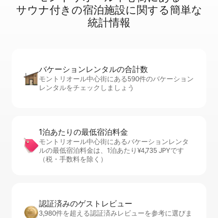
サ⁠ウ⁠ナ⁠付⁠き⁠の宿⁠泊⁠施⁠設⁠に関⁠す⁠る簡⁠単⁠な
統⁠計⁠情⁠報
バケーションレ⁠ン⁠タ⁠ル⁠の合⁠計⁠数
モントリオール中心街にある590件のバケーション
レンタルをチェックしましょう
1泊あたりの最⁠低⁠宿⁠泊⁠料⁠金
モントリオール中心街にあるバケーションレンタ
ルの最低宿泊料金は、1泊あたり¥4,735 JPYです
（税・手数料を除く）
認証済みのゲ⁠ス⁠ト⁠レ⁠ビ⁠ュ⁠ー
3,980件を超える認証済みレビューを参考に選びま