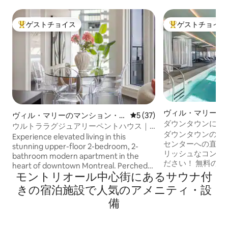
ゲストチョイス
ゲストチョイス
大好評のゲストチョイスです。
大好評のゲストチ
ヴィル・マリーの
ヴィル・マリーのマンション・
レビュー37件、5つ星中5つ
5 (37)
ン・アパート
ダウンタウンにあ
アパート
ウルトララグジュアリーペントハウス｜2
ーム2バスルーム
ダウンタウンの中
ベッドルーム2バスルーム｜モントリオー
Experience elevated living in this
駐車場付き）
センターへの直通
ル中心部
stunning upper-floor 2-bedroom, 2-
リッシュなコンド
bathroom modern apartment in the
ださい！ 無料のコーヒー、トースター、
heart of downtown Montreal. Perched
ケトル、すべての
モントリオール中心街にあるサウナ付
high above the city, it offers sweeping
た、家具付きのベ
skyline views, sleek contemporary
きの宿泊施設で人気のアメニティ・設
ミニアムで、贅沢
design, and high-end finishes. This
備
いただけます。サ
sophisticated space perfectly balances
のウェイトとマシ
style and comfort, making it ideal for
イラウンジ、ゲー
both business and leisure travelers