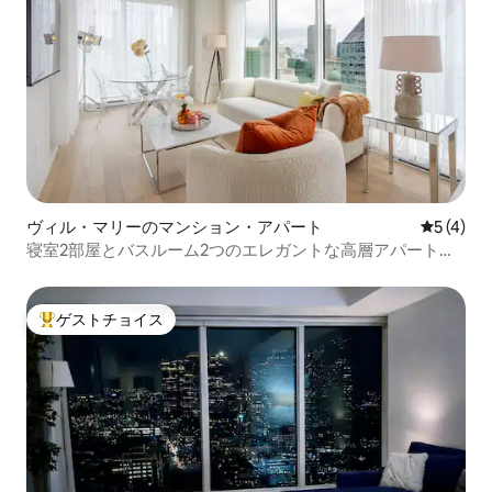
ヴィル・マリーのマンション・アパート
レビュー
5 (4)
寝室2部屋とバスルーム2つのエレガントな高層アパートメ
ント｜モントリオールのスカイラインビュー
ゲストチョイス
大好評のゲストチョイスです。