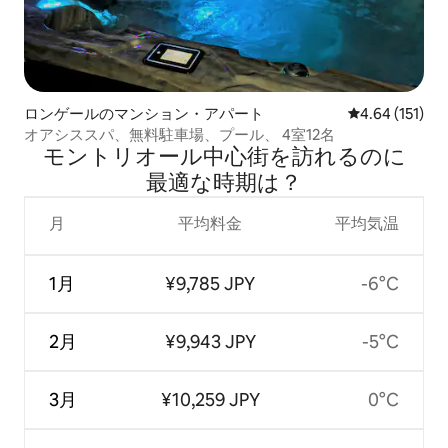
ロンゲールのマンション・アパート
レビュー151件
4.64 (151)
オアシススパ、無料駐車場、プール、 4室12名
モントリオール中心街を訪⁠れ⁠るの⁠に
最⁠適⁠な時⁠期⁠は⁠？
月
平均料金
平均気温
1月
¥9,785 JPY
-6°C
2月
¥9,943 JPY
-5°C
3月
¥10,259 JPY
0°C