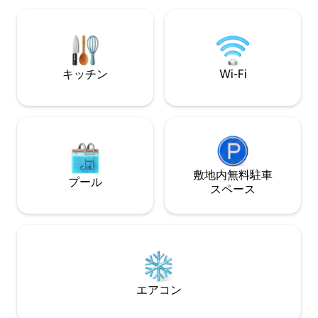
複数のバーベキュ
seeking a luxurious downtown stay.
てご自由にお使い
地下駐車場をご利
出ることなく地下
ます！ Netflix
キッチン
Wi-Fi
敷地内無料駐⁠車
プール
ス⁠ペ⁠ー⁠ス
エアコン