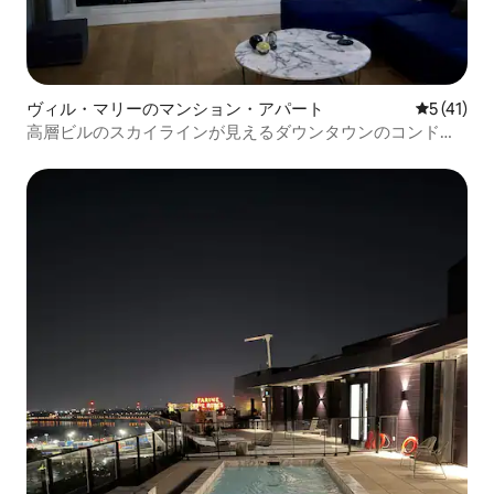
ヴィル・マリーのマンション・アパート
レビュー4
5 (41)
高層ビルのスカイラインが見えるダウンタウンのコンドミ
ニアム、プール＆無料駐車場