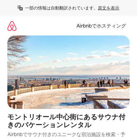
コ
一部の情報は自動翻訳されています。
原文を表示
ン
テ
ン
Airbnbでホスティング
ツ
に
ス
キ
ッ
プ
モントリオール中心街にあるサウナ付
きのバケーションレンタル
Airbnbでサウナ付きのユニークな宿泊施設を検索・予