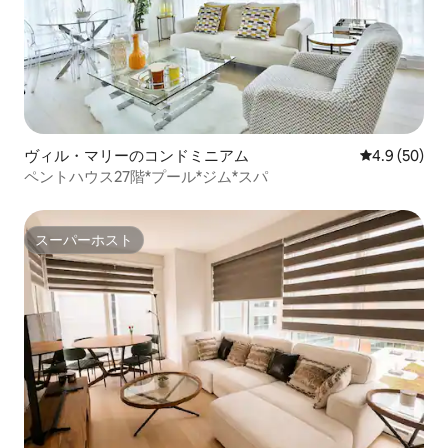
ヴィル・マリーのコンドミニアム
レビュー50
4.9 (50)
ペントハウス27階*プール*ジム*スパ
スーパーホスト
スーパーホスト