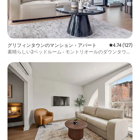
グリフィンタウンのマンション・アパート
レビュー127
4.74 (127)
素晴らしい2ベッドルーム - モントリオールのダウンタウン
の街の眺め