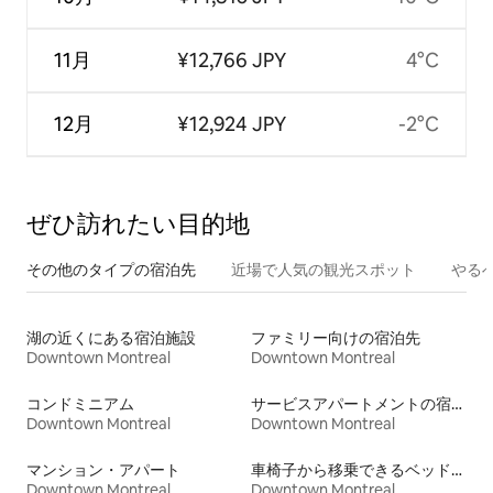
11月
¥12,766 JPY
4°C
12月
¥12,924 JPY
-2°C
ぜひ訪⁠れ⁠た⁠い目⁠的⁠地
その他のタ⁠イ⁠プ⁠の宿⁠泊⁠先
近場で人気の観光スポット
やる
湖の近くにある宿泊施設
ファミリー向けの宿泊先
Downtown Montreal
Downtown Montreal
コンドミニアム
サービスアパートメントの宿泊施設
Downtown Montreal
Downtown Montreal
マンション・アパート
車椅子から移乗できるベッドがある宿泊施設
Downtown Montreal
Downtown Montreal