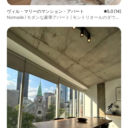
ヴィル・マリーのマンション・アパート
レビュー14
5.0 (14)
Nomade | モダンな豪華アパート | モントリオールのダウン
タウンの中心部