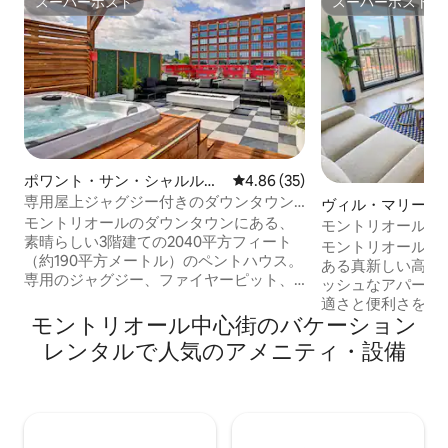
スーパーホスト
スーパーホスト
スーパーホスト
スーパーホスト
ポワント・サン・シャルルの
レビュー35件、5つ星中4.86
4.86 (35)
コンドミニアム
専用屋上ジャグジー付きのダウンタウン
ヴィル・マリーの
のペントハウス
モントリオールのダウンタウンにある、
アパート
モントリオールの
素晴らしい3階建ての2040平方フィート
築の高層コンドミ
モントリオールの
（約190平方メートル）のペントハウス。
ある真新しい高級
専用のジャグジー、ファイヤーピット、
ッシュなアパート
バーベキュー、屋外ダイニングを備え
適さと便利さを念
た、800平方フィートの専用ルーフトッ
モントリオール中心街のバケーション
部屋には、モダンな
プ。広いキッチン、ダイニングエリア、
備の整ったキッチ
レンタルで人気のアメニティ・設備
リビングルームを備えた非常に広々とし
ーム、そしてたっ
たお部屋です。敷地内に有料のガレージ
ています。レスト
駐車場があります（利用可能状況によ
ピング、公共交通
り）。モントリオールのダウンタウンに
サント・カトリー
あり、観光名所、レストラン、ナイトラ
トラクションまで