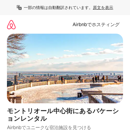
コ
一部の情報は自動翻訳されています。
原文を表示
ン
テ
ン
Airbnbでホスティング
ツ
に
ス
キ
ッ
プ
モントリオール中心街にあるバケーシ
ョンレンタル
Airbnbでユニークな宿泊施設を見つける