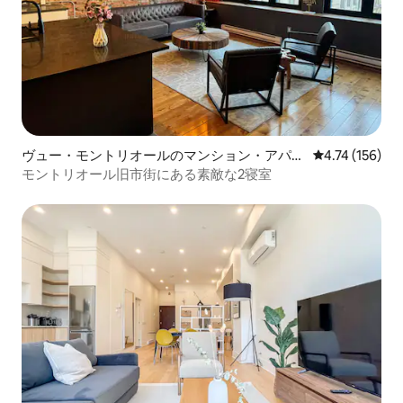
ヴュー・モントリオールのマンション・アパー
レビュー156件
4.74 (156)
ト
モントリオール旧市街にある素敵な2寝室