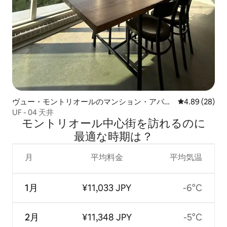
ヴュー・モントリオールのマンション・アパー
レビュー28件
4.89 (28)
ト
UF - 04 天井
モントリオール中心街を訪⁠れ⁠るの⁠に
最⁠適⁠な時⁠期⁠は⁠？
月
平均料金
平均気温
1月
¥11,033 JPY
-6°C
2月
¥11,348 JPY
-5°C