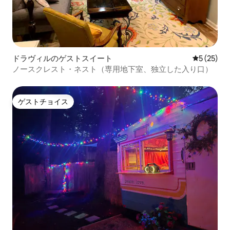
ドラヴィルのゲストスイート
レビュー2
5 (25)
ノースクレスト・ネスト（専用地下室、独立した入り口）
ゲストチョイス
ゲストチョイス