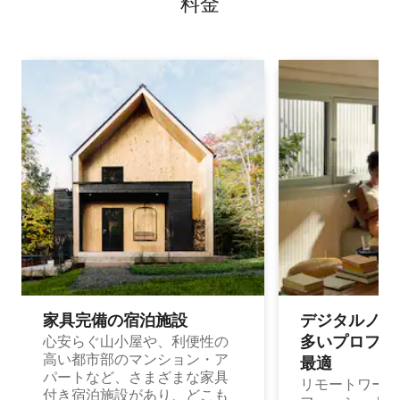
料⁠金
家具完備の宿⁠泊⁠施⁠設
デジタルノマド
多⁠いプ⁠ロ⁠フ⁠ェ⁠
心安らぐ山小屋や、利便性の
高い都市部のマンション・ア
最⁠適
パートなど、さまざまな家具
リモートワーク
付き宿泊施設があり、どこも