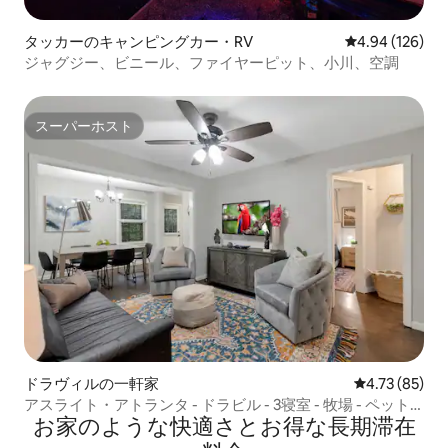
タッカーのキャンピングカー・RV
レビュー126件
4.94 (126)
ジャグジー、ビニール、ファイヤーピット、小川、空調
スーパーホスト
スーパーホスト
ドラヴィルの一軒家
レビュー85件
4.73 (85)
アスライト・アトランタ - ドラビル - 3寝室 - 牧場 - ペット
お家のような快⁠適⁠さ⁠とお⁠得⁠な長⁠期⁠滞⁠在
OK（湖）