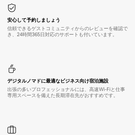
安心して予約しましょう
信頼できるゲストコミュニティからのレビューを確認で
き、24時間365日対応のサポートも付いています。
デジタルノマド⁠に最⁠適⁠なビ⁠ジ⁠ネ⁠ス⁠向⁠け宿⁠泊⁠施⁠設
出張の多いプロフェッショナルには、高速Wi-Fiと仕事
専用スペースを備えた長期滞在先がおすすめです。