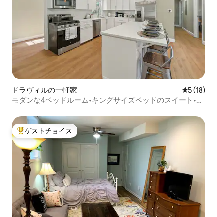
ドラヴィルの一軒家
レビュー1
5 (18)
モダンな4ベッドルーム•キングサイズベッドのスイート•電
気自動車（EV）•アトランタ近く•10人宿泊可能
ゲストチョイス
大好評のゲストチョイスです。