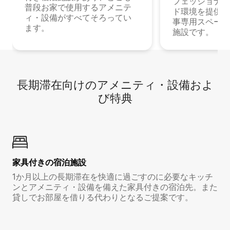
フェッショナル
普段お家で使用するアメニテ
ド環境を提供する
ィ・設備がすべてそろってい
事専用スペース
ます。
施設です。
長期滞在向け⁠のア⁠メ⁠ニ⁠テ⁠ィ⁠・設⁠備⁠およ
び特⁠典
家具付き⁠の宿⁠泊⁠施⁠設
1か月以上の長期滞在を快適に過ごすのに必要なキッチ
ンとアメニティ・設備を備えた家具付きの宿泊先。また
貸しでお部屋を借りる代わりとなるご提案です。