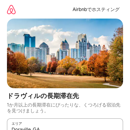
コ
ン
Airbnbでホスティング
テ
ン
ツ
に
ス
キ
ッ
プ
ドラヴィルの長期滞在先
1か月以上の長期滞在にぴったりな、くつろげる宿泊先
を見つけましょう。
エリア
検索結果が表示されたら、上下の矢印キーを使って移動するか、