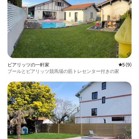
ビアリッツの一軒家
レビュー
5 (9)
プールとビアリッツ競馬場の筋トレセンター付きの家