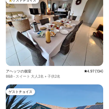
ゲストチョイス
大好評のゲストチョイスです。
アヘッツの個室
レビュー134件
4.97 (134)
B&B - スイート 大人2名 + 子供2名
ゲストチョイス
ゲストチョイス