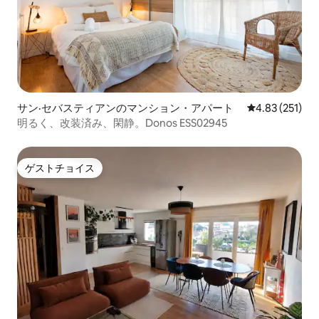
サン·セバスティアンのマンション・アパート
レビュー251件
4.83 (251)
明るく、改装済み、閑静。Donos ESS02945
ゲストチョイス
ゲストチョイス