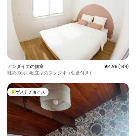
アンダイエの個室
レビュー149件
4.98 (149)
眺めの良い独立型のスタジオ（朝食付き）
ゲストチョイス
大好評のゲストチョイスです。