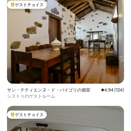
ゲストチョイス
大好評のゲストチョイスです。
サン・テティエンヌ・ド・バイゴリの個室
レビュー124件
4.94 (124)
シストゥのゲストルーム
ゲストチョイス
大好評のゲストチョイスです。