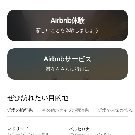
Airbnb体験
新しいことを体験しましょう
Airbnb⁠サ⁠ー⁠ビ⁠ス
滞在をさ⁠ら⁠に特⁠別⁠に
ぜひ訪⁠れ⁠た⁠い目⁠的⁠地
近場の旅行先
その他のタ⁠イ⁠プ⁠の宿⁠泊⁠先
近場で人気の観光
マドリード
バルセロナ
バケーションレンタル
バケーションレンタル