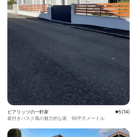
ビアリッツの一軒家
レビュー1
5 (14)
庭付きバスク風の魅力的な家、90平方メートル