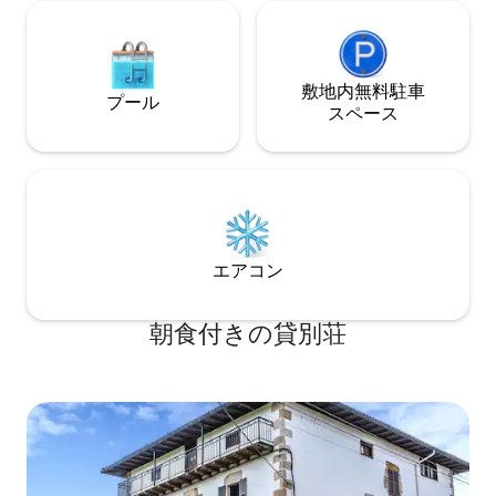
敷地内無料駐⁠車
プール
ス⁠ペ⁠ー⁠ス
エアコン
朝食付きの貸別荘