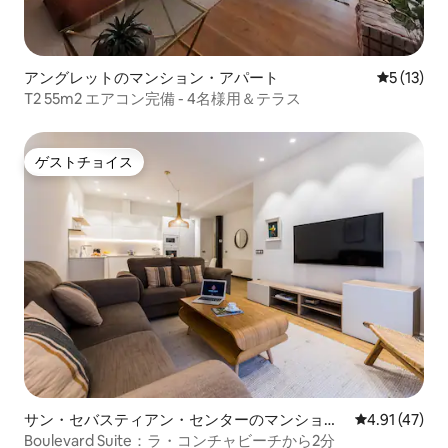
アングレットのマンション・アパート
レビュー1
5 (13)
T2 55m2 エアコン完備 - 4名様用＆テラス
ゲストチョイス
ゲストチョイス
サン・セバスティアン・センターのマンショ
レビュー47件
4.91 (47)
ン・アパート
Boulevard Suite：ラ・コンチャビーチから2分