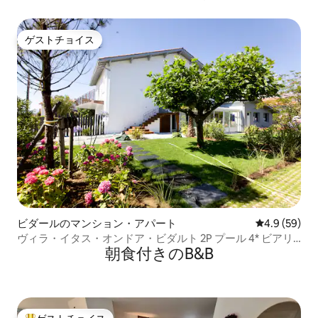
ゲストチョイス
ゲストチョイス
ビダールのマンション・アパート
レビュー59
4.9 (59)
ヴィラ・イタス・オンドア・ビダルト 2P プール 4* ビアリ
朝食付きのB&B
ッツ