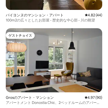
バイヨンヌのマンション・アパート
レビュー44件
4.82 (44)
100m2の広々としたお部屋 - 歴史的な中心部 - 川の眺望
ゲストチョイス
ゲストチョイス
Grosのアパート・マンション
レビュー90件
4.97 (90)
アパートメント Donostia Chic、2ベッドルームのアパート
メント。