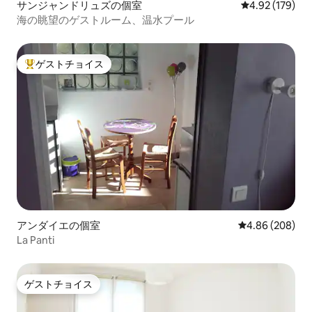
サンジャンドリュズの個室
レビュー179件
4.92 (179)
海の眺望のゲストルーム、温水プール
ゲストチョイス
大好評のゲストチョイスです。
アンダイエの個室
レビュー208件
4.86 (208)
La Panti
ゲストチョイス
ゲストチョイス