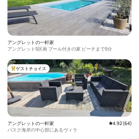
アングレットの一軒家
アングレット5区画 プール付きの家 ビーチまで5分
ゲストチョイス
大好評のゲストチョイスです。
アングレットの一軒家
レビュー64件
4.92 (64)
バスク海岸の中心部にあるヴィラ