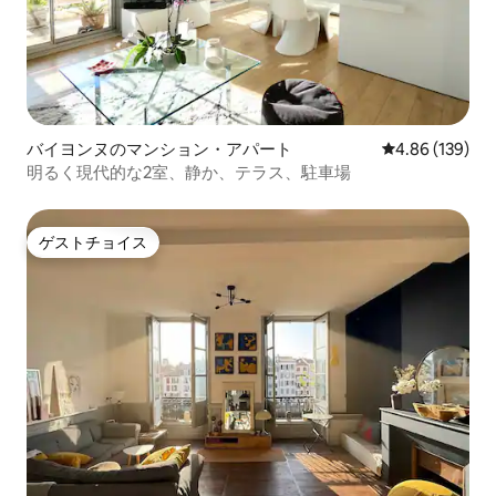
バイヨンヌのマンション・アパート
レビュー139件
4.86 (139)
明るく現代的な2室、静か、テラス、駐車場
ゲストチョイス
ゲストチョイス