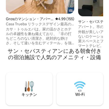
Grosのマンション・アパー
レビュー155件、5つ星中4.99
4.99 (155)
サン・セバスティ
ト
Casa Trueba リラックスデザイン最高の
ンターのマンショ
アパート。市の中
ロケーション ESS03001
カサ・トゥルエバは、家の温かさとホテ
ート
く近く
外観が美しいアパ
ルの卓越性を兼ね備えており、「非の打
ないロケーション。
ちどころのない清潔さ、絶対的な静け
業スペースとファ
さ、そして違いを生むディテール」を強
マートテレビ。Net
調する130人以上のゲストから支持されて
サン・セバスティアンにある朝食付き
た76平方メート
います。 Casa Truebaへようこそ🐠快適
ア広場と歩行者専
の宿泊施設で人気のアメニティ・設備
さ、プライバシー、自宅のように感じら
ることができます
れることを念頭に置いて、完全に改装さ
コンチャ湾、ショ
れた、愛情を込めて作られた空間です。
チョバーやレスト
朝食は含まれており、アパートに置いて
100メートル。 
おきます。 家族連れのお客様を大歓迎い
ス・パレスとビク
たします。ベビーベッド、ハイチェア、
劇場からすぐ近く
子供用食器、ゲーム、その他のサプライ
エリアの1つです。
ズをご用意しております🐟
訪れることができ
キッチン
Wi-Fi