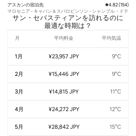
アスカンの宿泊先
レビュー154件
4.82 (154)
マロセニア - キャバン＆スパロビンソン - シャンブル・ドテ
サン・セバスティアンを訪⁠れ⁠るの⁠に
最⁠適⁠な時⁠期⁠は⁠？
月
平均料金
平均気温
1月
¥23,957 JPY
9°C
2月
¥15,446 JPY
9°C
3月
¥14,815 JPY
11°C
4月
¥24,272 JPY
12°C
5月
¥28,842 JPY
15°C