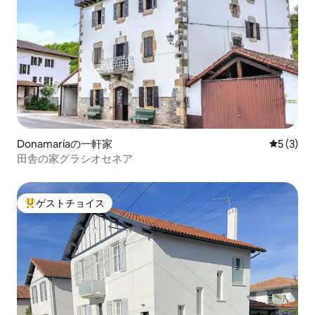
Donamaríaの一軒家
レビュー
5 (3)
田舎の家グラシオセネア
ゲストチョイス
大好評のゲストチョイスです。