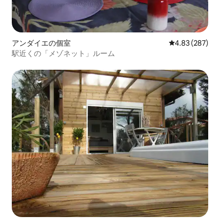
アンダイエの個室
レビュー287件
4.83 (287)
駅近くの「メゾネット」ルーム