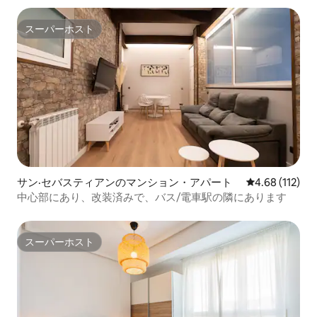
スーパーホスト
スーパーホスト
サン·セバスティアンのマンション・アパート
レビュー112件
4.68 (112)
中心部にあり、改装済みで、バス/電車駅の隣にあります
スーパーホスト
スーパーホスト