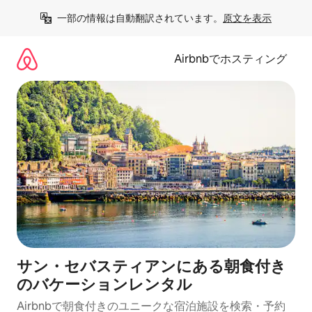
コ
一部の情報は自動翻訳されています。
原文を表示
ン
テ
ン
Airbnbでホスティング
ツ
に
ス
キ
ッ
プ
サン・セバスティアンにある朝食付き
のバケーションレンタル
Airbnbで朝食付きのユニークな宿泊施設を検索・予約