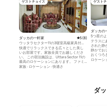
ゲストチョイス
ゲストチ
ゲストチョイス
ゲストチ
ダッカの
5つ星の
ダッカの一軒家
レビュー8件、5つ
5 (8)
テラスに
ウッタラセクター11の3寝室高級家具付き
された静
アパート（エアコン）
快適でリラックスできる広々とした美し
静かでお
いお部屋です。家族全員でお越しくださ
おくつろ
い。 この宿泊施設は、Uttara Sector 11の
なる必要
ロケーシ
最高のロケーションにあります。 ファミ
す。追加の
リー向けの1550平方フィートの家具付き
家族
·
ロケーション
·
快適さ
庫 2. 電子レンジ 3. 浄水器 4.ヘアドライヤ
アパートで、ウッタラ・ポシム・タナに
ー 5. ガ
近く、空港から車でわずか15分です。 ア
クのトイレ
パートは最近建てられたもので、すべて
ス 9.近
の高級アメニティが備わっています。 日
ー
ダッ
常の必需品、ショッピング、レストラ
ン、モスク、公園、交通機関などに簡単
にアクセスできる静かでフレンドリーな
エリアにあります。