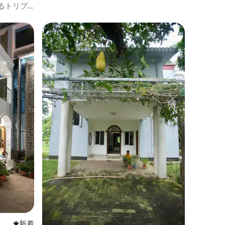
あるトリプ
新しい宿泊先
新着