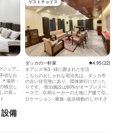
ゲストチョイス
ゲストチョイス
安全とセ
Mirpu
れいで清潔な
スエリア
セスできます。 このエ
ュリティ
チェック
のセキュ
ており、
幅広いレ
ービスをご
ダッカの一軒家
レビュー22件、5つ星
4.95 (22)
た園芸湖
プールD
グジュア
オアシス163 - 緑に囲まれた生活
てくれま
お手頃なお
こちらのおしゃれな宿泊先は、ダッカ市
の古い住宅地にあり、団体旅行にぴった
用の独立し
りです。 宿泊施設は60%がオープンスペ
通しの良い
ースで、0.35エーカーの土地に戸建て住宅
 ✔ カッ
があります。 150メートル以内に有名なダ
ト
ロケーション
·
家族
·
徒歩移動のしやすさ
可能 ✔ 清
ンモンディ湖があり、散歩や充実した時
 静かで安
間を過ごすのに最適です。 宿泊施設に
・設備
性
は、新鮮なろ過冷気、水道水と温水設備
ゆったり
に100%RO処理された水を備えたセントラ
なしで快
ルエアコンシステムがあります。 2階のテ
ラスは、リフレッシュするのに最高の環