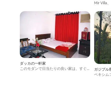
Mir V
良い体験
ダッカの一軒家
このモダンで日当たりの良い家は、すぐ
ガジプル
に
ベキシム
れ家的な