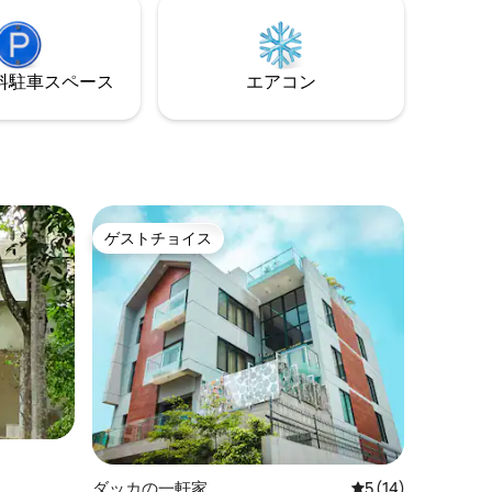
境を提供します。
⁠車ス⁠ペ⁠ー⁠ス
エアコン
ゲストチョイス
ゲストチョイス
ダッカの一軒家
レビュー14件、5
5 (14)