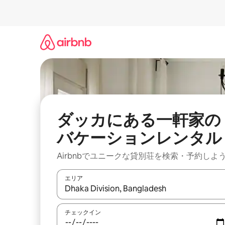
コ
ン
テ
ン
ツ
に
ス
キ
ッ
プ
ダッカにある一軒家の
バケーションレンタル
Airbnbでユニークな貸別荘を検索・予約しよ
エリア
検索結果が表示されたら、上下の矢印キーを使っ
チェックイン