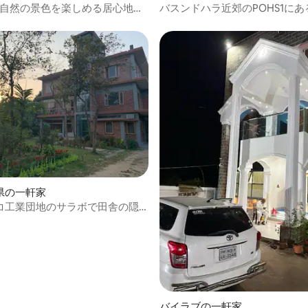
illa、自然の景色を楽しめる居心地の
バスンドハラ近郊のPOHS1に
。
レックスコンテナハウス
県の一軒家
コ工業団地のサラボで田舎の隠
滞在を楽しもう
バイラブの一軒家