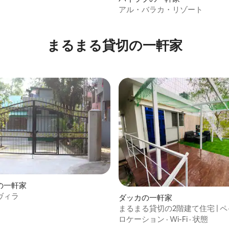
アル・バラカ・リゾート
まるまる貸切の一軒家
の一軒家
ヴィラ
ダッカの一軒家
まるまる貸切の2階建て住宅 | 
ウス | ダッカ
ロケーション
·
Wi-Fi
·
状態