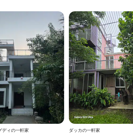
グディの一軒家
ダッカの一軒家