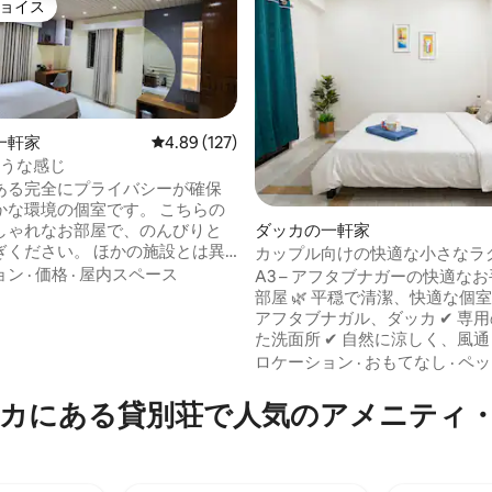
ョイス
ョイス
一軒家
レビュー127件、5つ星中4.89つ星の平均評価
4.89 (127)
ような感じ
星中5つ星の平均評価
ある完全にプライバシーが確保
かな環境の個室です。 こちらの
ダッカの一軒家
しゃれなお部屋で、のんびりと
ぎください。 ほかの施設とは異
カップル向けの快適な小さなラ
な設備をすべて提供していま
リーな部屋
ョン
·
価格
·
屋内スペース
A3 – アフタブナガーの快適な
設備は次のとおりです。 1.冷蔵
部屋 🌿 平穏で清潔、快適な個室 📍 場所：
アフタブナガル、ダッカ ✔ 専
イザー 6.タオル 7. ウェルカムパッ
た洗面所 ✔ 自然に涼しく、風
タリー 8.毎日のルームサービ
お部屋 ✔ 素敵な大きなバルコニー
ロケーション
·
おもてなし
·
ペッ
くのフードホールからのフードサ
プル向けの環境 ✔ 高速Wi-Fi利用
ビス 10. 庭付きの穏やかな屋上環境
潔な新しいベッドシーツと枕 ✔
カにある貸別荘で人気のアメニティ
全な環境 ✔ フードデリバリー可 ❄ 通気
が良く、自然に涼しい雰囲気。
としたバルコニーで、エアコン
適に過ごせます。