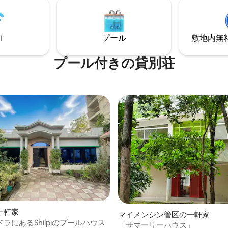
i
プール
敷地内無料駐
プール付きの貸別荘
一軒家
マイメンシン管区の一軒家
ラにあるShilpiのプールハウス
「サマーリーハウス」