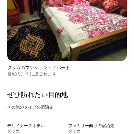
ダッカのマンション・アパート
自宅のように過ごせます。
ぜひ訪⁠れ⁠た⁠い目⁠的⁠地
その他のタ⁠イ⁠プ⁠の宿⁠泊⁠先
デザイナーズホテル
ファミリー向けの宿泊先
ダッカ
ダッカ