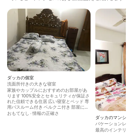
ダッカの個室
洗面所付きの大きな寝室
家族やカップルにおすすめのお部屋があ
ります 100%安全とセキュリティが保証さ
れた信頼できる住居 広い寝室とベッド 専
用バスルーム付き ベルクニ付き 部屋には
ソファーがあります 窓の網サポート セル
おもてなし
·
情報の正確さ
ダッカのマンショ
フサービスとセルフクリーニング 【アメ
バケーションレンタル G
ニティ・設備】 発電機 Wi-Fi 駐車スペー
ス ・冷蔵庫 キッチン ダイニング 溺水 子
最高のインテリア