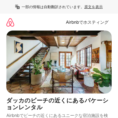
コ
一部の情報は自動翻訳されています。
原文を表示
ン
テ
ン
Airbnbでホスティング
ツ
に
ス
キ
ッ
プ
ダッカのビーチの近くにあるバケーシ
ョンレンタル
Airbnbでビーチの近くにあるユニークな宿泊施設を検