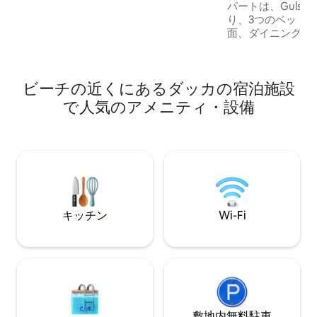
ども用プレイルーム エンターテインメン
パートは、Gulsh
ト テレビ ***ご注意*** チェックイン時に
り、3つのベッド
は、すべてのゲストがNIDカードまたはパ
面、ダイニング、
スポートのコピーを提示する必要があり
キッチン、3つの
ます。
環境でご利用いた
なアメニティが備
ビーチの近くにあるダッカの宿泊施設
ァ、完全な図面セ
ーブル、ビュッフ
で人気のアメニティ・設備
イニングルームセ
ゼット、パフ、ベ
風機、エアコン5
蔵庫、電子レンジ
台、給湯器、洗濯
ッカリーなど。
キッチン
Wi-Fi
敷地内無料駐⁠車