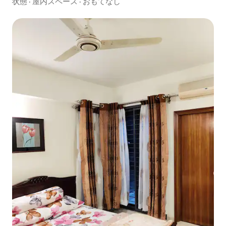
状態
·
屋内スペース
·
おもてなし