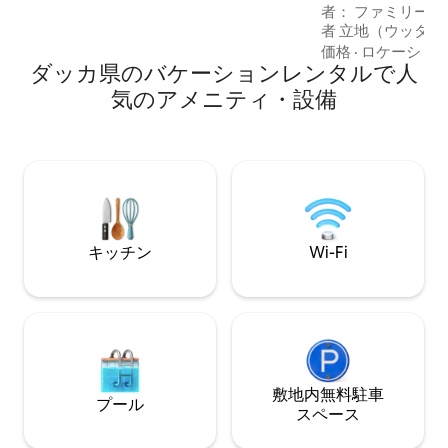
者： ファミリー👨‍👨‍👧‍👦 層 💼 出張旅行
Gulshan Aarongアウトレットの隣にあ
者 立地（ウッタラ、セクター12 ） ： 🌿
り、食料品店まで徒歩圏内です。静かに
静か 🔒 安全です 
価格
·
ロケーショ
読書をしたり、在宅勤務をしたり、ただ
ダッカ県のバケーションレンタルで人
ト付きコミュニティ 👨
リラックスしたりするのに最適で、最大2
向け 空港に✈️近い MRT
名様までご宿泊いただけます。 24時間年
気のアメニティ・設備
メニティ・設備： 🍽️ レストラン＆フード
中無休のエレベーター。
コート 🛍️ ショッピ
病院＆薬局 利便性： ⏱️国際空港から25分
🚉空港駅から15
レールから🚇10分
キッチン
Wi-Fi
敷地内無料駐⁠車
プール
ス⁠ペ⁠ー⁠ス