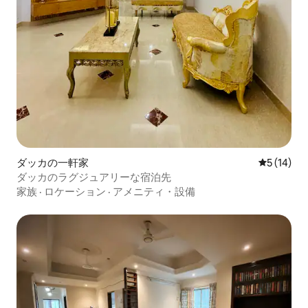
ダッカの一軒家
レビュー1
5 (14)
ダッカのラグジュアリーな宿泊先
家族
·
ロケーション
·
アメニティ・設備