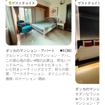
ゲストチョイス
ゲストチョイス
大好評のゲストチョイスです。
ゲストチョイス
ダッカのマンション・アパート
レビュー36件、5つ星中5つ
5 (36)
グルシャン-1エリアのマンション・アパー
ト貸切
この居心地の良い4階のお家は、明るいベ
ッドルーム、ウォールキャビネット、テ
レビ付きシーティングエリア、祈りの部
屋、ワークステーション、ダイニングス
ペースを備え、快適さと利便性を兼ね備
価格
·
ロケーション
·
眺め
えています。キッチンには冷蔵庫、オー
ブン、ハイテクウォーターフィルターが
ダッカのマンショ
備わっており、生活が楽になります。寝
ト
モダンなワンルームア
室とリビングエリアの両方に給湯器、Wi-
分 | 高速Wi-Fi
💫ウッタラにあ
Fi、エアコンなどの必需品が備わってお
マンション・アパート｜
り、快適にお過ごしいただけます。