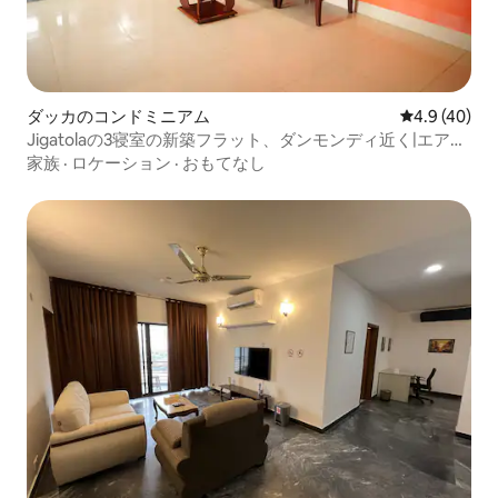
ダッカのコンドミニアム
レビュー40
4.9 (40)
Jigatolaの3寝室の新築フラット、ダンモンディ近く|エアコ
ン3台、バスタブ
家族
·
ロケーション
·
おもてなし