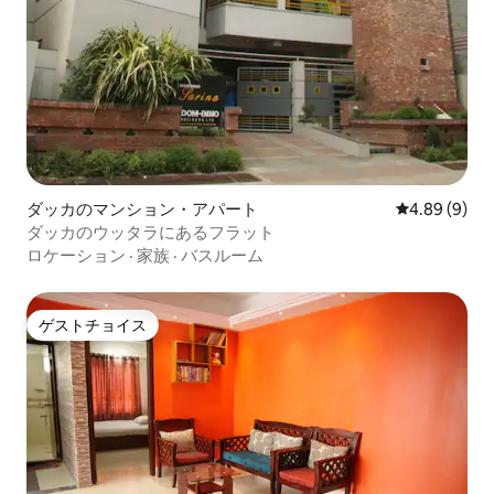
ダッカのマンション・アパート
レビュー9件
4.89 (9)
ダッカのウッタラにあるフラット
ロケーション
·
家族
·
バスルーム
ゲストチョイス
ゲストチョイス