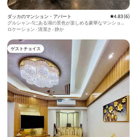
ダッカのマンション・アパート
レビュー6件
4.83 (6)
グルシャン-1にある湖の景色が楽しめる豪華なマンショ
ン・アパート（3500平方フィート）
ロケーション
·
清潔さ
·
静か
ゲストチョイス
ゲストチョイス