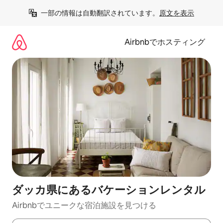
コ
一部の情報は自動翻訳されています。
原文を表示
ン
テ
ン
Airbnbでホスティング
ツ
に
ス
キ
ッ
プ
ダッカ県にあるバケーションレンタル
Airbnbでユニークな宿泊施設を見つける