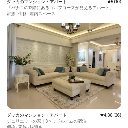
ダッカのマンション・アパート
レビュー1
5 (10)
「バナニの12階にあるゴルフコースが見えるアパート」
家族
·
価格
·
屋内スペース
ダッカのマンション・アパート
レビュー26件
4.88 (26)
ジュリエットの家｜3ベッドルームの宿泊
価格
·
家族
·
快適さ