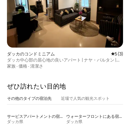
ダッカのコンドミニアム
レビュー
5 (3)
ダッカ中心部の居心地の良いアパート | ナヤ・パルタン |
Wi-Fi＋エアコン
家族
·
価格
·
清潔さ
ぜひ訪⁠れ⁠た⁠い目⁠的⁠地
その他のタ⁠イ⁠プ⁠の宿⁠泊⁠先
近場で人気の観光スポット
サービスアパートメントの宿泊施設
ウォーターフロントにある宿泊施設
ダッカ県
ダッカ県