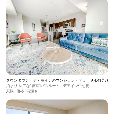
ダウンタウン・デ・モインのマンション・アパ
レビュー17件
4.41 (17)
ート
泊まり|レアな1寝室1バスルーム - デモイン中心街
家族
·
価格
·
清潔さ