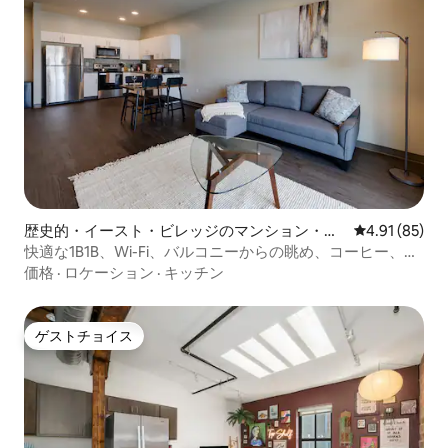
歴史的・イースト・ビレッジのマンション・ア
レビュー85件
4.91 (85)
パート
快適な1B1B、Wi-Fi、バルコニーからの眺め、コーヒー、駐
車場付き
価格
·
ロケーション
·
キッチン
ゲストチョイス
ゲストチョイス