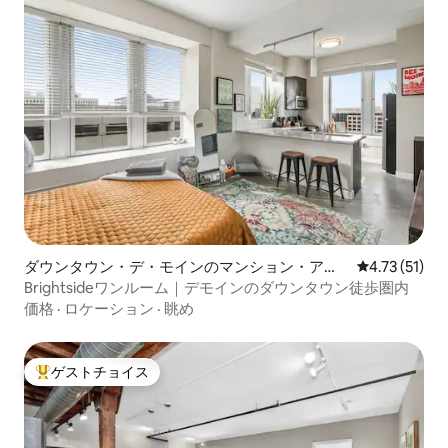
ダウンタウン・デ・モインのマンション・アパ
レビュー51件
4.73 (51)
ート
Brightsideワンルーム｜デモインのダウンタウン徒歩圏内
価格
·
ロケーション
·
眺め
ゲストチョイス
大好評のゲストチョイスです。