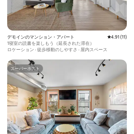
デモインのマンション・アパート
レビュー11件
4.91 (11)
1寝室の読書を楽しもう（延長された滞在）
ロケーション
·
徒歩移動のしやすさ
·
屋内スペース
スーパーホスト
スーパーホスト