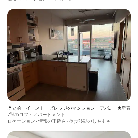
歴史的・イースト・ビレッジのマンション・アパー
新しい宿
新着
ト
7階のロフトアパートメント
ロケーション
·
情報の正確さ
·
徒歩移動のしやすさ