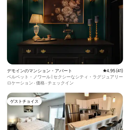
デモインのマンション・アパート
レビュー41件
4.95 (41)
ベルベット・ノワール | セクシーなシティ・ラグジュアリー
ロケーション
·
価格
·
チェックイン
ゲストチョイス
ゲストチョイス