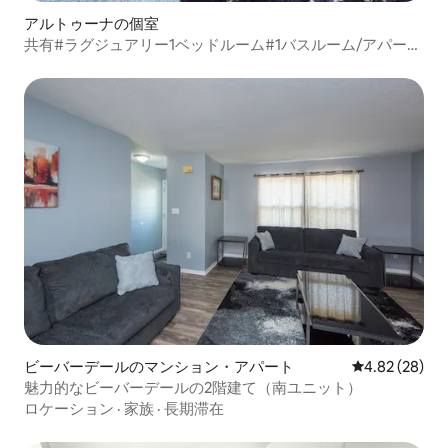
アルトゥーナの個室
共有#ラグジュアリー1ベッドルーム#1バスルーム/アパー
ト/デモイン#女性のみ
ビーバーデールのマンション・アパート
レビュー28件
4.82 (28)
魅力的なビーバーデールの2階建て（南ユニット）
ロケーション
·
家族
·
長期滞在