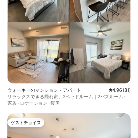
ウォーキーのマンション・アパート
レビュー81件
4.96 (81)
リラックスできる隠れ家、2ベッドルーム｜2バスルーム•ジ
ム•ゲームルーム
家族
·
ロケーション
·
暖房
ゲストチョイス
ゲストチョイス