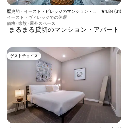
歴史的・イースト・ビレッジのマンション・ア
レビュー31件
4.84 (31)
パート
イースト・ヴィレッジでの休暇
価格
·
家族
·
屋外スペース
まるまる貸切のマンション・アパート
ゲストチョイス
ゲストチョイス