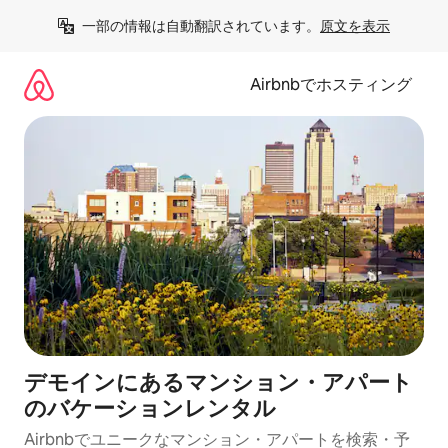
コ
一部の情報は自動翻訳されています。
原文を表示
ン
テ
ン
Airbnbでホスティング
ツ
に
ス
キ
ッ
プ
デモインにあるマンション・アパート
のバケーションレンタル
Airbnbでユニークなマンション・アパートを検索・予