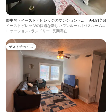
歴史的・イースト・ビレッジのマンション・ア
レビュー16件
4.81 (16)
パート
イーストビレッジの快適な新しいワンルーム | バスルーム1
つ
ロケーション
·
ランドリー
·
長期滞在
ゲストチョイス
ゲストチョイス