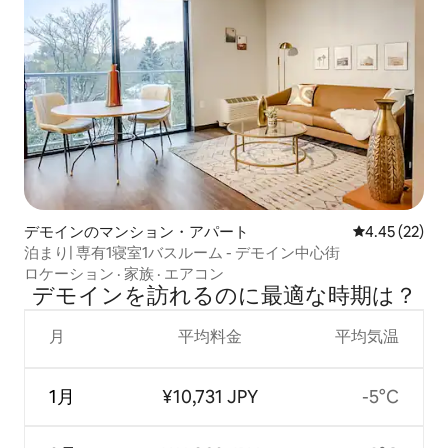
デモインのマンション・アパート
レビュー22件
4.45 (22)
泊まり| 専有1寝室1バスルーム - デモイン中心街
ロケーション
·
家族
·
エアコン
デモインを訪⁠れ⁠るの⁠に最⁠適⁠な時⁠期⁠は⁠？
月
平均料金
平均気温
1月
¥10,731 JPY
-5°C