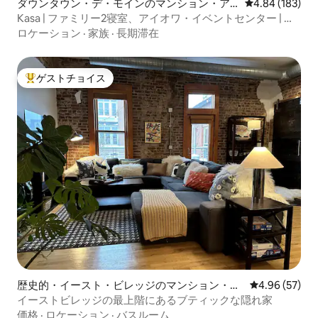
ダウンタウン・デ・モインのマンション・ア
レビュー183件
4.84 (183)
パート
Kasa | ファミリー2寝室、アイオワ・イベントセンター | デ
モイン
ロケーション
·
家族
·
長期滞在
ゲストチョイス
大好評のゲストチョイスです。
歴史的・イースト・ビレッジのマンション・ア
レビュー57件
4.96 (57)
パート
イーストビレッジの最上階にあるブティックな隠れ家
価格
·
ロケーション
·
バスルーム