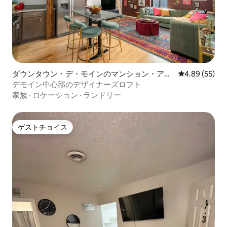
ダウンタウン・デ・モインのマンション・アパ
レビュー55件
4.89 (55)
ート
デモイン中心部のデザイナーズロフト
家族
·
ロケーション
·
ランドリー
ゲストチョイス
ゲストチョイス