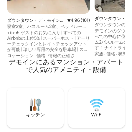
ダウンタウン・デ
ダウンタウン・デ・モインの
レビュー101件、5つ星中4.96
4.96 (101)
のマンション・ア
ダウンタウンのロ
マンション・アパート
寝室2室、バスルーム2室、ベッドルーム4
寝室
デモインのダウン
室のお宝！専用駐車場＆スカイウォーク
<b>★ ゲストのお気に入り | すべての
べての中心に位置
アクセス
Airbnbの上位5% | スーパーホスト | アーリ
ム2バスルームの
ーチェックインとレイトチェックアウト
す！ ナイトライ
が可能 | 珍しい専用の安全な駐車場 | スカ
トラン、エンター
家族
·
価格
·
状態
イウォークに直接アクセス</b> デモイン
ロケーション
·
価格
·
情報の正確さ
行けます。 > 快適で便利 - ダウンタウン
のダウンタウン中心部にある1930年代の
デモインにあるマンション・アパート
で最高のロケーショ
歴史的な建物。ウェルズ・ファーゴ・ア
で人気のアメニティ・設備
休のフィットネスセ
リーナ、市民会館、コート・アベニュー
楽しめる屋上の中庭
までわずか数歩。 スカイウォークへの直
カイウォークシス
接アクセス、専用の安全なガレージ駐車
>キングベッド1台
場、ジム、サウナが含まれています。 単
寝室とリビングス
なる賃貸用ではなく、住むためにデザイ
ビ > 専用の仕事スペ
ンされた本格的な寝室2部屋とバスルーム
の充実したキッチン
2つのお部屋。特に清潔さと快適さで違い
ランドリー > ペッ
を実感していただけるでしょう！
キッチン
Wi-Fi