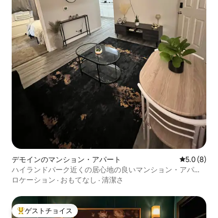
デモインのマンション・アパート
レビュー8
5.0 (8)
ハイランドパーク近くの居心地の良いマンション・アパー
ト
ロケーション
·
おもてなし
·
清潔さ
ゲストチョイス
大好評のゲストチョイスです。