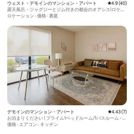
ウェスト・デモインのマンション・アパート
レビュー40
4.9 (40)
露天風呂・ジャグジーとジム付きの都会のオアシス|ロケー
ション！
ロケーション
·
価格
·
裏庭
デモインのマンション・アパート
レビュー7件
4.43 (7)
お泊まりください | プライム1ベッドルーム/1バスルーム - デ
モインのダウンタウン
価格
·
エアコン
·
キッチン