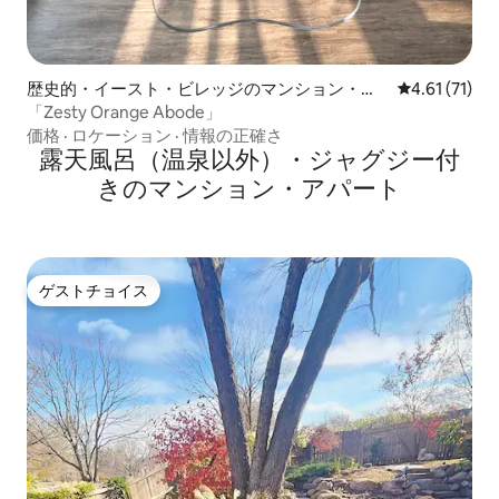
歴史的・イースト・ビレッジのマンション・ア
レビュー71件
4.61 (71)
パート
「Zesty Orange Abode」
価格
·
ロケーション
·
情報の正確さ
露天風呂（温泉以外）・ジャグジー付
きのマンション・アパート
ゲストチョイス
ゲストチョイス