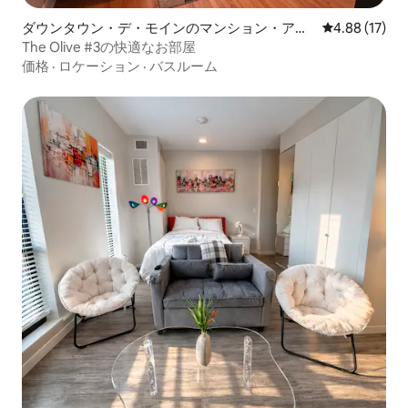
ダウンタウン・デ・モインのマンション・アパ
レビュー17件
4.88 (17)
ート
The Olive #3の快適なお部屋
価格
·
ロケーション
·
バスルーム