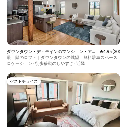
ダウンタウン・デ・モインのマンション・アパ
レビュー20件
4.95 (20)
ート
最上階のロフト｜ダウンタウンの眺望｜無料駐車スペース
ロケーション
·
徒歩移動のしやすさ
·
近隣
ゲストチョイス
ゲストチョイス