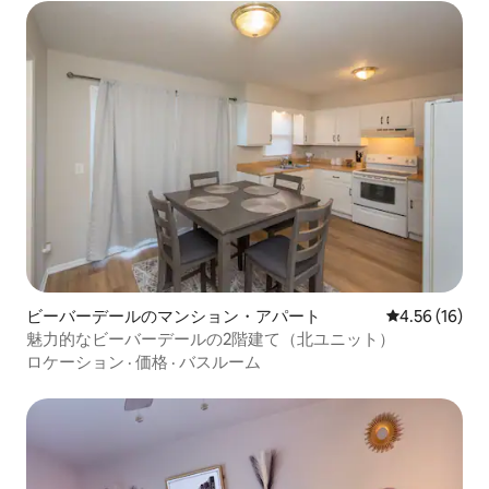
ビーバーデールのマンション・アパート
レビュー16件
4.56 (16)
魅力的なビーバーデールの2階建て（北ユニット）
ロケーション
·
価格
·
バスルーム