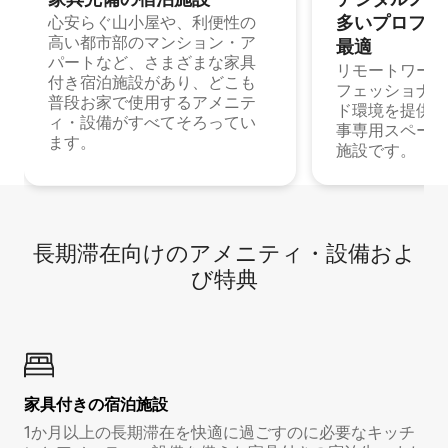
多⁠いプ⁠ロ⁠フ⁠ェ⁠
心安らぐ山小屋や、利便性の
高い都市部のマンション・ア
最⁠適
パートなど、さまざまな家具
リモートワーク
付き宿泊施設があり、どこも
フェッショナル
普段お家で使用するアメニテ
ド環境を提供する
ィ・設備がすべてそろってい
事専用スペース
ます。
施設です。
長期滞在向け⁠のア⁠メ⁠ニ⁠テ⁠ィ⁠・設⁠備⁠およ
び特⁠典
家具付き⁠の宿⁠泊⁠施⁠設
1か月以上の長期滞在を快適に過ごすのに必要なキッチ