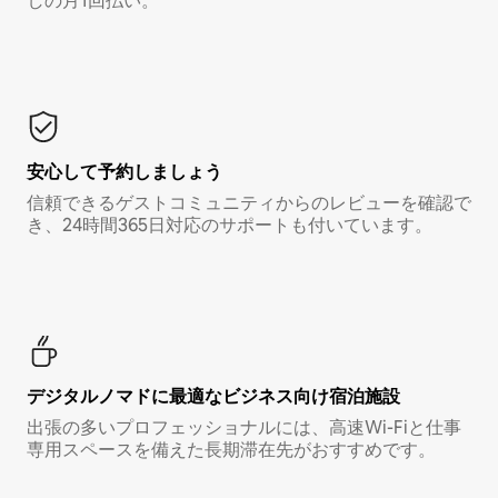
しの月1回払い。*
安心して予約しましょう
信頼できるゲストコミュニティからのレビューを確認で
き、24時間365日対応のサポートも付いています。
デジタルノマド⁠に最⁠適⁠なビ⁠ジ⁠ネ⁠ス⁠向⁠け宿⁠泊⁠施⁠設
出張の多いプロフェッショナルには、高速Wi-Fiと仕事
専用スペースを備えた長期滞在先がおすすめです。