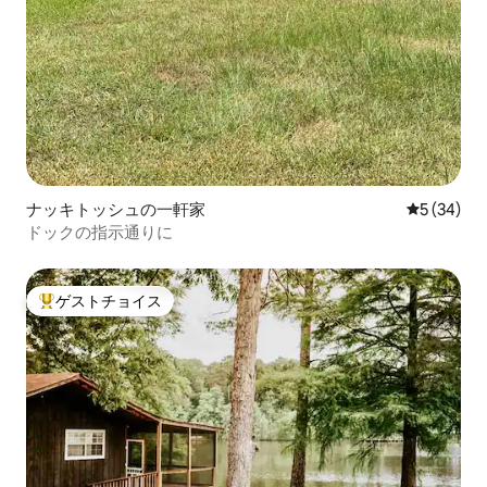
ナッキトッシュの一軒家
レビュー3
5 (34)
ドックの指示通りに
ゲストチョイス
大好評のゲストチョイスです。