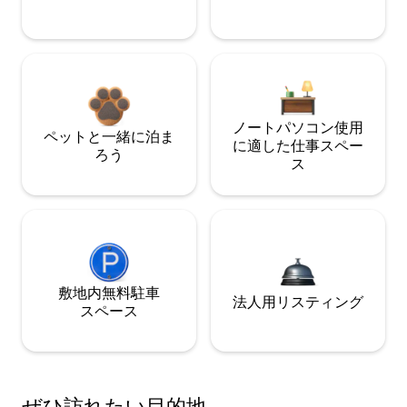
ノートパソコン使用
ペットと一緒に泊ま
に適した仕事スペー
ろう
ス
敷地内無料駐⁠車
法人用リスティング
ス⁠ペ⁠ー⁠ス
ぜひ訪⁠れ⁠た⁠い目⁠的⁠地