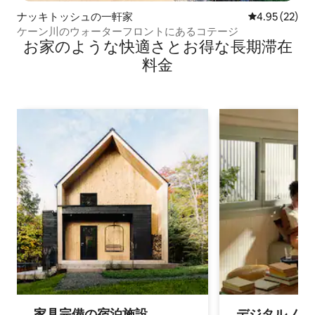
ナッキトッシュの一軒家
レビュー22件
4.95 (22)
ケーン川のウォーターフロントにあるコテージ
お家のような快⁠適⁠さ⁠とお⁠得⁠な長⁠期⁠滞⁠在
料⁠金
家具完備の宿⁠泊⁠施⁠設
デジタルノマド