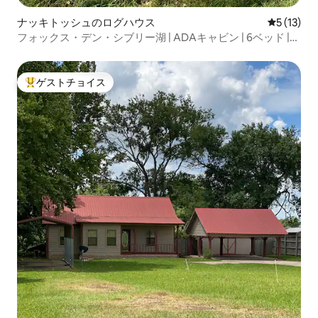
ナッキトッシュのログハウス
レビュー1
5 (13)
フォックス・デン・シブリー湖 | ADAキャビン | 6ベッド |
釣り
ゲストチョイス
大好評のゲストチョイスです。