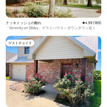
ナッキトッシュの離れ
レビュー189件
4.99 (189)
「Serenity on Sibley」ゲストハウス～ダウンタウン近く
ゲストチョイス
ゲストチョイス