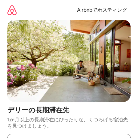
コ
ン
Airbnbでホスティング
テ
ン
ツ
に
ス
キ
ッ
プ
デリーの長期滞在先
1か月以上の長期滞在にぴったりな、くつろげる宿泊先
を見つけましょう。