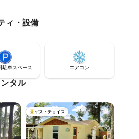
探索でき
生日のティーパーティーやベビーシャワ
クがあり
ーを開くのに最適な場所です。
ティ・設備
⁠車ス⁠ペ⁠ー⁠ス
エアコン
レンタル
ゲストチョイス
大好評のゲストチョイスです。