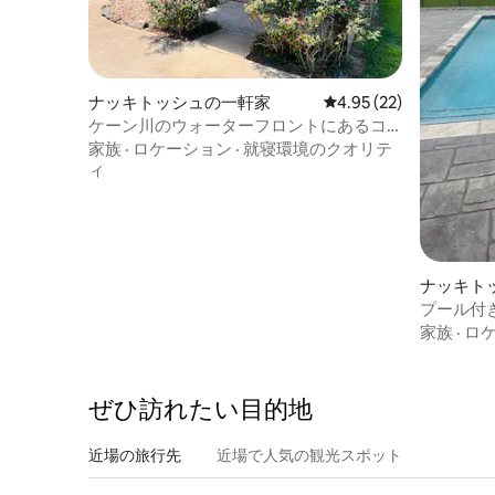
ナッキトッシュの一軒家
レビュー22件、5つ星中
4.95 (22)
ケーン川のウォーターフロントにあるコ
テージ
家族
·
ロケーション
·
就寝環境のクオリテ
ィ
ナッキト
プール付
家族
·
ロ
ぜひ訪⁠れ⁠た⁠い目⁠的⁠地
近場の旅行先
近場で人気の観光スポット