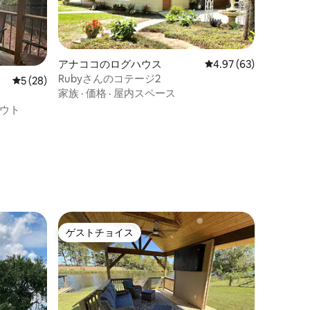
アナココのログハウス
レビュー63件、5つ星
4.97 (63)
Rubyさんのコテージ2
レビュー28件、5つ星中5つ星の平均評価
5 (28)
家族
·
価格
·
屋内スペース
ウト
ゲストチョイス
ゲストチョイス