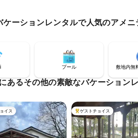
グリルなどが備わっています。
。ホストはSerenity
る小道と、バイユーに浮きドッ
houseの車道の向こう側に住んでい
ます！
から車で10分。
バケーションレンタルで人気のアメニ
i
プール
敷地内無料駐
にあるその他の素敵なバケーション
ョイス
ゲストチョイス
ョイス
大好評のゲストチョイスです。