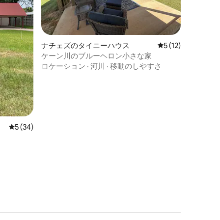
ナチェズのタイニーハウス
レビュー12件、5
5 (12)
ケーン川のブルーヘロン小さな家
ロケーション
·
河川
·
移動のしやすさ
レビュー34件、5つ星中5つ星の平均評価
5 (34)