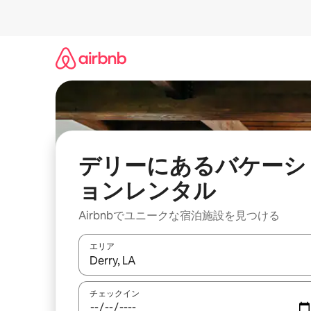
コ
ン
テ
ン
ツ
に
ス
キ
ッ
プ
デリーにあるバケーシ
ョンレンタル
Airbnbでユニークな宿泊施設を見つける
エリア
検索結果が表示されたら、上下の矢印キーを使っ
チェックイン