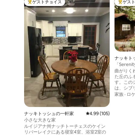
ゲストチョイス
ゲス
大好評のゲストチョイスです。
大好評の
ナッキト
「Sereni
ウンタウ
曲がりく
た丘のふも
す。この
は、シブ
す。リラ
家族
·
ロ
チから夕日
ンサイズ
りたたみ
ナッキトッシュの一軒家
レビュー105件、5つ星
4.99 (105)
ただけま
小さな大きな家
アイラン
ルイジアナ州ナッチトーチェスのケイン
ンがあり
リバーレイクにある寝室4室、浴室2室の
ト、カヤ