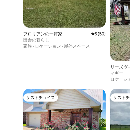
フロリアンの一軒家
レビュー50件、5
5 (50)
田舎の暮らし
家族
·
ロケーション
·
屋外スペース
リーズヴ
マギー
ロケーシ
ゲストチョイス
ゲストチ
ゲストチョイス
ゲストチ