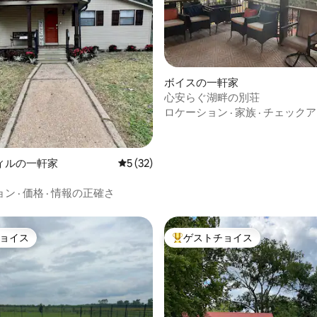
つ星中5つ星の平均評価
ボイスの一軒家
心安らぐ湖畔の別荘
ロケーション
·
家族
·
チェックア
ィルの一軒家
レビュー32件、5つ星中5つ星の平均評価
5 (32)
ョン
·
価格
·
情報の正確さ
ョイス
ゲストチョイス
ョイス
大好評のゲストチョイスです。