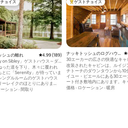
トチョイス
ゲストチョイス
ゲストチョイスです。
大好評のゲストチョイスです。
ナッキトッシュのログハウ
レ
ッシュの離れ
レビュー189件、5つ星中4.99つ星の平均評価
4.99 (189)
ス
30エーカーの広さの快適なキャビ
ty on Sibley」ゲストハウス～ダ
ミリーに最適です。
改装されたキャビンは、ルイジ
ン近く
ねった道を下り、木々に覆われ
チトーチのダウンタウンから10
とに「Serenity」が待っていま
イユー・ピエールにある30エー
シングルルームのゲストハウス
ート付き敷地内にあります。キ
リーレイクのほとりにありま
階には、キングベッドのある寝
価格
·
ロケーション
·
暖房
ックスして、スクリーンドポー
ケーション
·
間取り
イーンベッド1台、その上にツ
を楽しんでください。 クイー
ベッド、その下にツインのトラ
のベッドとクイーンサイズの折
ッドがあるロフトエリアがあり
ソファで最大4名様までご宿泊い
中4.99つ星の平均評価
下にはリビングエリア、キッチ
す。シャワー付きのフルバス、
ルームがあります。裏ポーチの
ドとバースツール付きのキッチ
でくつろいでください。Wi-Fi
ます。ご滞在中にパドルボー
テレビ、基本的なキッチン用品
ック、ライフベストをご利用い