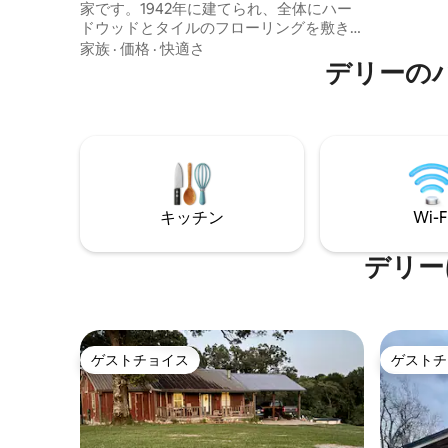
家です。1942年に建てられ、全体にハー
ただけます
ドウッドとタイルのフローリングを敷き
Guest
新しく改装されました。歴史的なナッチ
家族
·
価格
·
快適さ
ます。町
トーチェスのダウンタウンから4マイルの
デリーの
ところにあります。 Little Big Houseを予
約する際は、ゲストとして滞在する人数
をカウントしてください。一部のホスト
は宿泊施設全体を固定料金で掲載してい
ますが、当宿泊施設ではお一人様あたり
の料金を請求しています。これにより、
少人数のグループでも8名分の全額を支払
キッチン
Wi-F
うことなく、滞在をお楽しみいただけま
す。最低2名様、最大8名様までご宿泊い
ただけます。ペットの同伴は禁止としま
デリー
す！
ゲストチョイス
ゲストチ
ゲストチョイス
ゲストチ