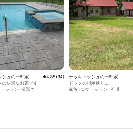
4.95つ星の平均評価
ッシュの一軒家
レビュー34件、5つ星中4.85つ星の平均評価
4.85 (34)
ナッキトッシュの一軒家
きの快適なお家です！
ドックの指示通りに
ケーション
·
清潔さ
家族
·
ロケーション
·
河川