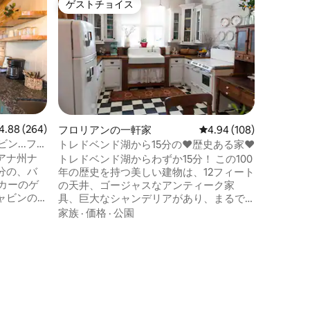
ゲストチョイス
ゲス
ゲストチョイス
大好評
ケーン川
ーン川沿
ケーン川
ンハウス
ォーター
ろぎまし
しみなが
の木々を
ロケーシ
ラックス
トまで車
がありま
ビュー264件、5つ星中4.88つ星の平均評価
4.88 (264)
フロリアンの一軒家
レビュー108件、5つ星
4.94 (108)
ル、ミー
ン...ファ
トレドベンド湖から15分の❤️歴史ある家❤️
ノリア』
アナ州ナ
トレドベンド湖からわずか15分！ この100
ナチトー
分の、バ
年の歴史を持つ美しい建物は、12フィート
い。 地
カーのゲ
の天井、ゴージャスなアンティーク家
River 
ャビンの2
具、巨大なシャンデリアがあり、まるで
所にあり
室と、ク
時間を遡ったかのような気分にさせてく
家族
·
価格
·
公園
インの二段
れます。4,000平方フィートの素晴らしい
ンドルベ
建物には、ヴィンテージの4つのポスター
ます。階
ベッドとマスターベッドルームには暖炉
ン、バス
があり、隣接するバスルームには6フィー
ブランコ
トの浴槽があり、まるで王族のような気
、スマート
分にさせてくれます！ 完全に改装された
、寝具、
キッチンと数十人のゲスト用の座席。誕