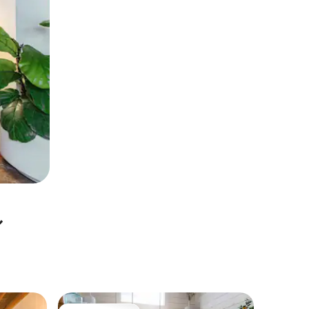
ル
ナッキト