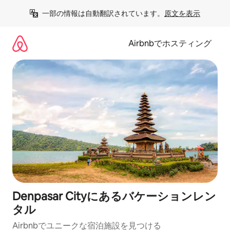
コ
一部の情報は自動翻訳されています。
原文を表示
ン
テ
ン
Airbnbでホスティング
ツ
に
ス
キ
ッ
プ
Denpasar Cityにあるバケーションレン
タル
Airbnbでユニークな宿泊施設を見つける