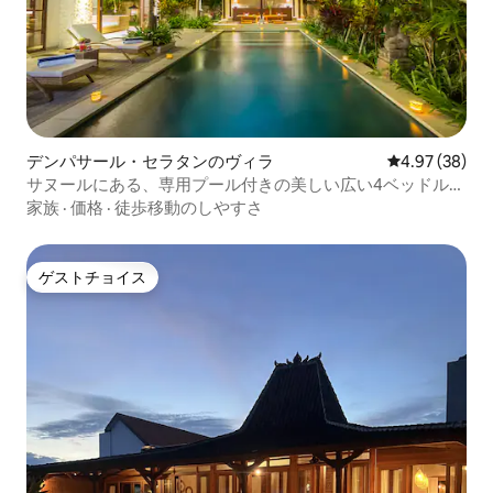
デンパサール・セラタンのヴィラ
レビュー38件
4.97 (38)
サヌールにある、専用プール付きの美しい広い4ベッドルー
ムヴィラ
家族
·
価格
·
徒歩移動のしやすさ
ゲストチョイス
ゲストチョイス