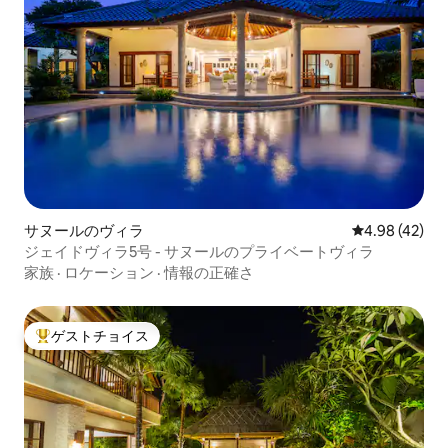
サヌールのヴィラ
レビュー42件
4.98 (42)
ジェイドヴィラ5号 - サヌールのプライベートヴィラ
家族
·
ロケーション
·
情報の正確さ
ゲストチョイス
大好評のゲストチョイスです。