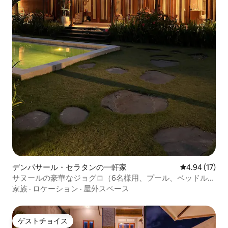
デンパサール・セラタンの一軒家
レビュー17件
4.94 (17)
サヌールの豪華なジョグロ（6名様用、プール、ベッドルー
ム3室、バスルーム2室付き）
家族
·
ロケーション
·
屋外スペース
ゲストチョイス
ゲストチョイス