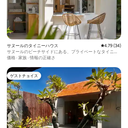
サヌールのタイニーハウス
レビュー34件
4.79 (34)
サヌールのビーチサイドにある、プライベートなタイニー
ハウス
価格
·
家族
·
情報の正確さ
ゲストチョイス
ゲストチョイス