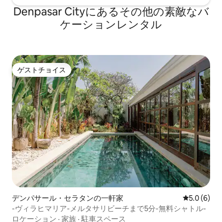
Denpasar Cityにあるその他の素敵なバ
ケーションレンタル
ゲストチョイス
ゲストチョイス
デンパサール・セラタンの一軒家
レビュー6
5.0 (6)
-ヴィラヒマリア-メルタサリビーチまで5分-無料シャトル-
ロケーション
·
家族
·
駐車スペース