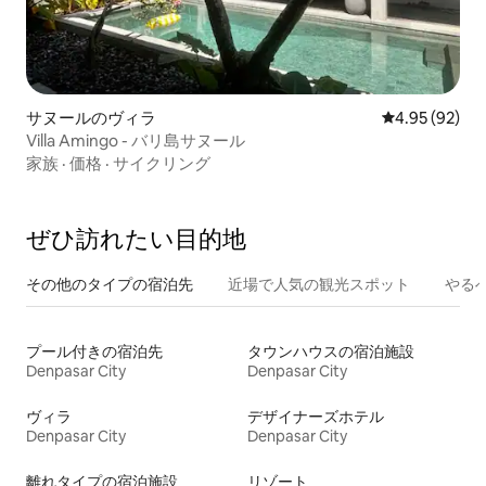
サヌールのヴィラ
レビュー92件
4.95 (92)
Villa Amingo - バリ島サヌール
家族
·
価格
·
サイクリング
ぜひ訪⁠れ⁠た⁠い目⁠的⁠地
その他のタ⁠イ⁠プ⁠の宿⁠泊⁠先
近場で人気の観光スポット
やる
プール付きの宿泊先
タウンハウスの宿泊施設
Denpasar City
Denpasar City
ヴィラ
デザイナーズホテル
Denpasar City
Denpasar City
離れタイプの宿泊施設
リゾート