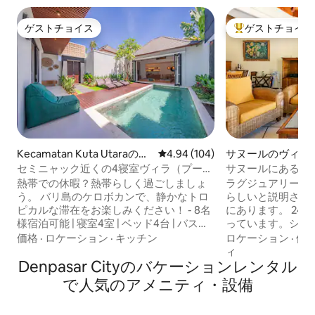
ゲストチョイス
ゲストチョイス
ゲストチョイス
大好評のゲストチ
Kecamatan Kuta Utaraのヴ
レビュー104件、5つ星中4.94
4.94 (104)
サヌールのヴィラ
ィラ
セミニャック近くの4寝室ヴィラ（プール
サヌールにあるラ
付き）｜Baobab Villas
ルームのヴィラで
熱帯での休暇？熱帯らしく過ごしましょ
ラグジュアリーヴ
ます
う。 バリ島のケロボカンで、静かなトロ
らしいと説明され
ピカルな滞在をお楽しみください！ - 8名
にあります。 24時間セキュリティが備わ
様宿泊可能 | 寝室4室 | ベッド4台 | バスル
っています。ショ
ーム4.5室 -プライベート屋外プール＆熱
ラン、ハウスキー
価格
·
ロケーション
·
キッチン
ロケーション
·
価
帯庭園 - 囲まれたエアコン付きリビング
圏内です。安全な
ィ
ルーム - 高速Wi-Fiとスマートテレビ - キ
Denpasar Cityのバケーションレンタル
ル、設備の整った
ッチン、ダイニングテーブル、セルフチ
をご利用いただけ
で人気のアメニティ・設備
ェックイン - ペットOK、ファミリー向
の無料Wi - Fiライ
け、無料駐車場 この宿泊施設は、同じ場
03 03で1、2ベ