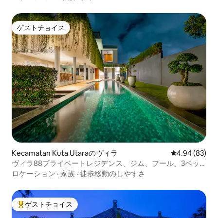
ゲストチョイス
ゲストチョイス
Kecamatan Kuta Utaraのヴィラ
レビュー83件
4.94 (83)
ヴィラ88プライベートレジデンス、ジム、プール、3ベッ
ド
ロケーション
·
家族
·
徒歩移動のしやすさ
ゲストチョイス
大好評のゲストチョイスです。