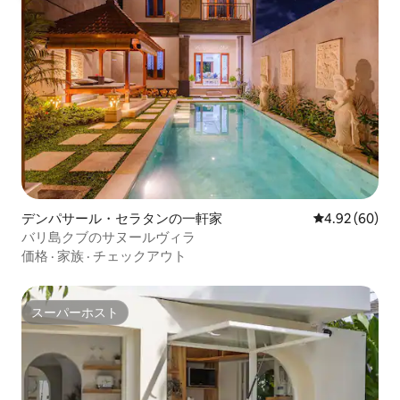
デンパサール・セラタンの一軒家
レビュー60件
4.92 (60)
バリ島クブのサヌールヴィラ
価格
·
家族
·
チェックアウト
スーパーホスト
スーパーホスト