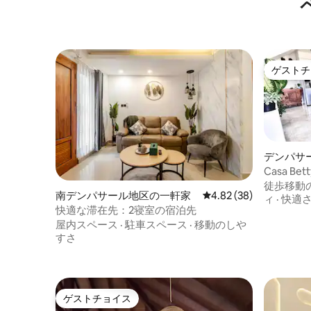
ゲストチ
ゲストチ
デンパサ
ョン・ア
Casa Betty: 2寝室の2階プライ
ート
徒歩移動
南デンパサール地区の一軒家
レビュー38件、5つ星中
4.82 (38)
ィ
·
快適
快適な滞在先：2寝室の宿泊先
屋内スペース
·
駐車スペース
·
移動のしや
すさ
ゲストチョイス
ゲストチョイス