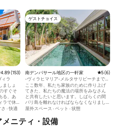
サヌール
ゲストチョイス
ゲス
ゲストチョイス
大好評
サヌール
い広い4
サヌール
専用プー
ラに逃避
は、ビリ
オープン
徒歩移動
して庭が
さ
をお楽し
イルのバ
レビュー153件、5つ星中4.89つ星の平均評価
4.89 (153)
南デンパサール地区の一軒家
レビュー6件、5
5 (6)
合し、お
ヴィラ
-ヴィラヒマリア-メルタサリビーチまで5
設備が整
分-無料シャトル-
しましょ
ここ数年、私たち家族のために作り上げ
て安全で
てきた、私たちの魔法の場所をみなさん
様には素
ある、あ
と共有したいと思います。しばらくの間
ます。賑
ィラで休
バリ島を離れなければならなくなりまし
共ビーチ
たが、本物の島の芸術的なライフスタイ
歩で簡単
すさ
·
快適
屋外スペース
·
ペット
·
状態
- 専用屋外プ
ルを皆様と共有したいと思います。スク
のアメニティ・設備
ングベッ
ーターや車で5分でサヌールの最も素敵な
った屋外キ
ビーチに行くことができます。毎日のハ
きスマー
ウスキーピング、ランドリーサービス、