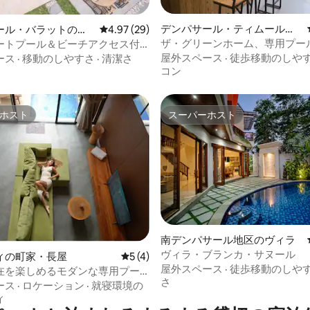
デンパサール・ティムール地
4.83つ星の平均評価
ール・バラットのヴ
レビュー29件、5つ星中4.97つ星の平均評価
4.97 (29)
区のヴィラ
ザ・グリーンホーム、専用プー
ートプール＆ビーチアクセス付
ッドルームヴィラ
な3ベッドルームヴィラ、チャン
屋外スペース
·
徒歩移動のしや
ース
·
移動のしやすさ
·
清潔さ
コン
ホスト
スーパーホスト
ホスト
スーパーホスト
4.98つ星の平均評価
南デンパサール地区のヴィラ
ヴィラ・ブランカ・サヌール
ィの町家・長屋
レビュー4件、5つ星中5つ星の平均評価
5 (4)
屋外スペース
·
徒歩移動のしや
在を楽しめるモダンな専用プー
さ
ィラ
ース
·
ロケーション
·
就寝環境の
ィ