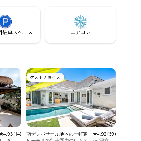
ps）、毎日
湧き水、ベビーベッドをご用意しており
ェックイ
ます。10mの長さのプール、素晴らしいマ
期滞在可 バ
ッサージサービス、Netflix付きの70イン
う — ト
チテレビ、洗濯機。また、シェフが作る
最高のインドネシア料理を注文すること
⁠車ス⁠ペ⁠ー⁠ス
エアコン
もできます。
ゲストチョイス
ゲストチョイス
レビュー14件、5つ星中4.93つ星の平均評価
4.93 (14)
南デンパサール地区の一軒家
レビュー39件、5つ星
4.92 (39)
- 3C
ビーチまで徒歩圏内の広々とした2寝室の