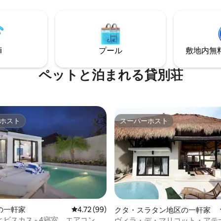
ます。 ヴィラには2つの
トテレビ - 高速Wi-Fi（95 Mb
ム、3つのトイレ、屋外シャワー
のハウスキーピング、セルフチ
すべて広々とした手入れの行き
ン - ペット同伴OK | 喫煙可 | 長
内の専用庭にあります。 毎日
リ島で正しい方法で滞在しましょ
キーピング、プール、庭のサー
ロピカルに。
i
プール
敷地内無料駐
まれます。
ペットと泊まれる貸別荘
ホスト
スーパーホスト
ホスト
スーパーホスト
の一軒家
レビュー99件、5つ星中4.72つ星の平均評価
4.72 (99)
4.92つ星の平均評価
クタ・スラタン地区の一軒家
ビスカス - 4寝室、エアコン、
ヴィラ・デ・マリコット・アテナ 