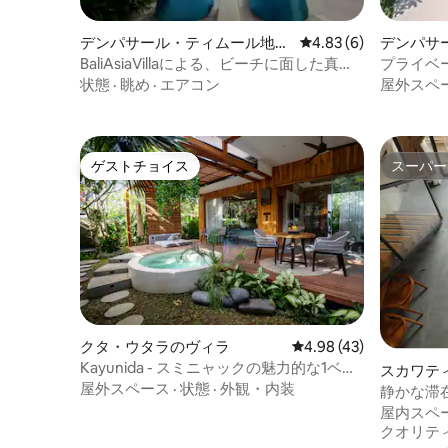
デンパサール・ティムール地区
レビュー6件、5つ星中
4.83 (6)
デンパサ
のヴィラ
ィラ
BaliAsiaVillaによる、ビーチに面した真新
プライベ
しい豪華な3寝室のTropisC
きの快適
状態
·
眺め
·
エアコン
屋外スペ
グー
ゲストチョイス
スーパー
ゲストチョイス
スーパー
クタ・ウタラのヴィラ
レビュー43件、5つ星中
4.98 (43)
Kayunida - スミニャックの魅力的な1ベッ
スカワテ
ドルームのキャビンスタイルヴィラ
屋外スペース
·
状態
·
外観・内装
静かな滞
ル付きヴ
屋内スペ
クオリテ