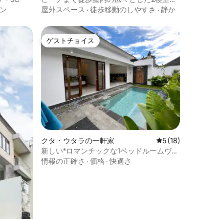
モダンなヴィラ
ン
屋外スペース
·
徒歩移動のしやすさ
·
静か
ゲストチョイス
ゲストチョイス
クタ・ウタラの一軒家
レビュー18件、5
5 (18)
新しい*ロマンチックな1ベッドルームヴィ
ラプライベートプールCanggu *
情報の正確さ
·
価格
·
快適さ