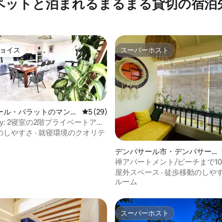
ペットと泊まれるまるまる貸切の宿泊
ョイス
スーパーホスト
ョイス
スーパーホスト
ール・バラットのマンシ
レビュー29件、5つ星中5つ星の平均評価
5 (29)
パート
ベートアパ
のしやすさ
·
就寝環境のクオリテ
4.82つ星の平均評価
さ
デンパサール市・デンパサー
ル南・サヌールカウのマンシ
禅アパートメント/ビーチまで10
ョン・アパート
屋外スペース
·
徒歩移動のしや
ルーム
スーパーホスト
スーパーホスト