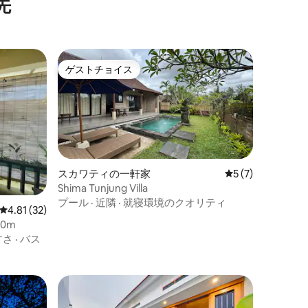
先
ゲストチョイス
ゲストチョイス
スカワティの一軒家
レビュー7件、5
5 (7)
Shima Tunjung Villa
プール
·
近隣
·
就寝環境のクオリティ
レビュー32件、5つ星中4.81つ星の平均評価
4.81 (32)
0m
すさ
·
バス