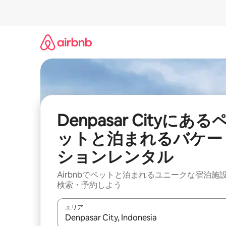
コ
ン
テ
ン
ツ
に
ス
キ
ッ
プ
Denpasar Cityにある
ットと泊まれるバケー
ションレンタル
Airbnbでペットと泊まれるユニークな宿泊施
検索・予約しよう
エリア
検索結果が表示されたら、上下の矢印キーを使っ