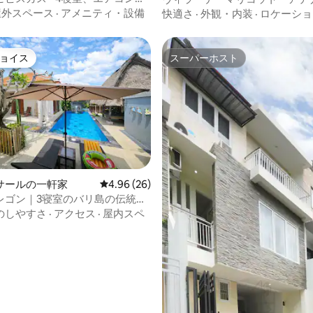
、サヌールビーチから250m
屋外スペース
·
アメニティ・設備
快適さ
·
外観・内装
·
ロケーショ
ョイス
スーパーホスト
ョイス
スーパーホスト
4.78つ星の平均評価
サールの一軒家
レビュー26件、5つ星中4.96つ星の平均評価
4.96 (26)
・レゴン｜3寝室のバリ島の伝統的
のしやすさ
·
アクセス
·
屋内スペ