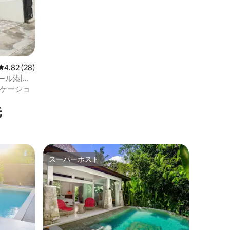
レビュー28件、5つ星中4.82つ星の平均評価
4.82 (28)
ール港|ペ
ケーショ
先
スーパーホスト
スーパーホスト