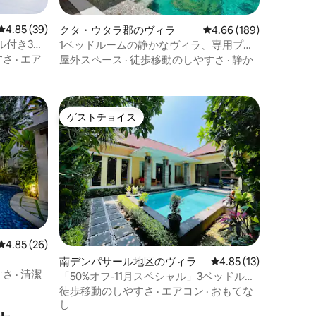
レビュー39件、5つ星中4.85つ星の平均評価
4.85 (39)
クタ・ウタラ郡のヴィラ
レビュー189件、5つ星
4.66 (189)
ル付き3ベ
1ベッドルームの静かなヴィラ、専用プー
ル＆トロピカルガーデン
すさ
·
エア
屋外スペース
·
徒歩移動のしやすさ
·
静か
ゲストチョイス
ゲストチョイス
レビュー26件、5つ星中4.85つ星の平均評価
4.85 (26)
南デンパサール地区のヴィラ
レビュー13件、5つ星
4.85 (13)
すさ
·
清潔
「50%オフ-11月スペシャル」3ベッドルー
ム、おしゃれなビーチサイド
徒歩移動のしやすさ
·
エアコン
·
おもてな
し