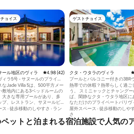
トチョイス
ゲストチョイス
ゲストチョイスです。
ゲストチョイス
中4.94つ星の平均評価
サール地区のヴィラ
レビュー42件、5つ星中4.98つ星の平均評価
4.98 (42)
クタ・ウタラのヴィラ
ィラ5号 - サヌールのプライベ
プールとバルコニー付きの3BR
ラ
Jade Villa 5は、500平方メー
熱帯での休暇？熱帯らしく過ご
い敷地内にある3ベッドルームの
う。 スミニャックとチャングーのすぐそ
、大きな専用プールがあり、多
ば、閑静なクタ・ウタラ地区に
ップ、レストラン、サヌールビ
なただけのプライベートバリヴ
徒歩ですぐです。 24時間セキュ
暇をお過ごしください。 - 6名様宿泊可能 |
ース
·
徒歩移動のしやすさ
·
ラン
屋外スペース
·
徒歩移動のしや
ある8棟のヴィラのプライベート
3寝室 | 3ベッド | 3バスルーム 
さ
 Cityのペットと泊まれる宿泊施設で人気
ックスに安全に囲まれていま
ールとお庭、屋外用リクライニ
ドと屋外ダイニング - 設備の整
ムを備えたキングサイズベッド
ッチンとケーブルチャンネル付