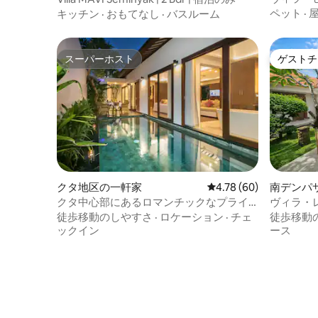
リビング
ペット
·
キッチン
·
おもてなし
·
バスルーム
スーパーホスト
ゲストチ
スーパーホスト
ゲストチ
クタ地区の一軒家
レビュー60件、5つ星中
4.78 (60)
南デンパ
クタ中心部にあるロマンチックなプライ
​ヴィラ
ベートプール付きヴィラ
な家
徒歩移動のしやすさ
·
ロケーション
·
チェ
徒歩移動
ックイン
ース