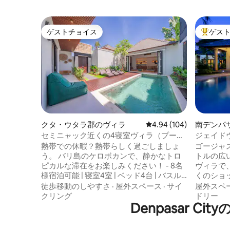
ゲストチョイス
ゲス
ゲストチョイス
大好評の
クタ・ウタラ郡のヴィラ
レビュー104件、5つ星
4.94 (104)
南デンパ
セミニャック近くの4寝室ヴィラ（プール
ジェイドヴ
付き）｜Baobab Villas
ートヴィ
熱帯での休暇？熱帯らしく過ごしましょ
ゴージャスな
う。 バリ島のケロボカンで、静かなトロ
トルの広
ピカルな滞在をお楽しみください！ - 8名
ヴィラで
様宿泊可能 | 寝室4室 | ベッド4台 | バスル
くのショ
ーム4.5室 -プライベート屋外プール＆熱
ーチまで
徒歩移動のしやすさ
·
屋外スペース
·
サイ
屋外スペ
帯庭園 - 囲まれたエアコン付きリビングル
リティの
クリング
ドリー
ーム - 高速Wi-Fiとスマートテレビ - キッチ
Denpasar
コンプレ
ン、ダイニングテーブル、セルフチェッ
す。 この宿泊施設には、それぞれに専用
クイン - ペットOK、ファミリー向け、無
バスルー