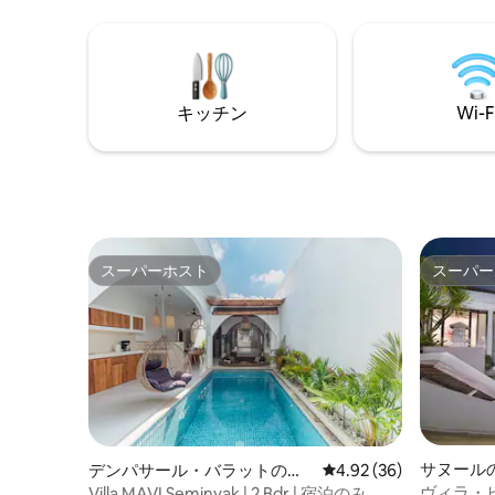
料駐車場 この宿泊施設は、同じ場所に複
ルームが3室あり
数のユニットがあるBaobabヴィラ複合施
バスルー
設の一部であり、大人数のグループに適
があり、
しています。 バリ島で正しい方法で滞在
届いた敷地
しましょう。トロピカルに。
のハウス
キッチン
Wi-F
ビスが含
スーパーホスト
スーパー
スーパーホスト
スーパー
サヌール
デンパサール・バラットの一
レビュー36件、5つ星中
4.92 (36)
軒家
ヴィラ・ヒ
Villa MAVI Seminyak | 2 Bdr | 宿泊のみ