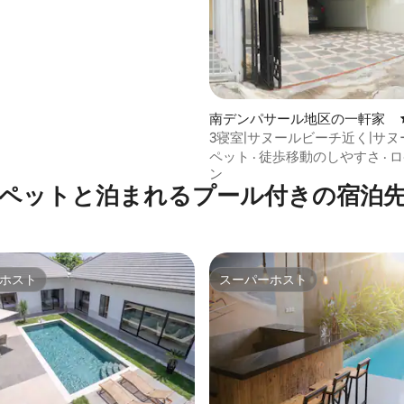
南デンパサール地区の一軒家
3寝室|サヌールビーチ近く|サヌ
ットOK
ペット
·
徒歩移動のしやすさ
·
ロ
ン
ペットと泊まれるプール付きの宿泊
ホスト
スーパーホスト
ホスト
スーパーホスト