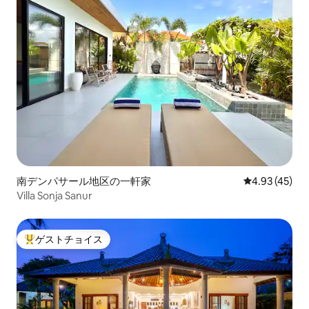
南デンパサール地区の一軒家
レビュー45件
4.93 (45)
Villa Sonja Sanur
ゲストチョイス
大好評のゲストチョイスです。