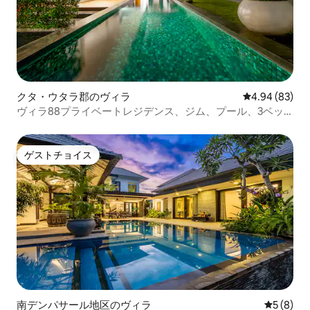
クタ・ウタラ郡のヴィラ
レビュー83件
4.94 (83)
ヴィラ88プライベートレジデンス、ジム、プール、3ベッ
ド
ゲストチョイス
ゲストチョイス
南デンパサール地区のヴィラ
レビュー
5 (8)