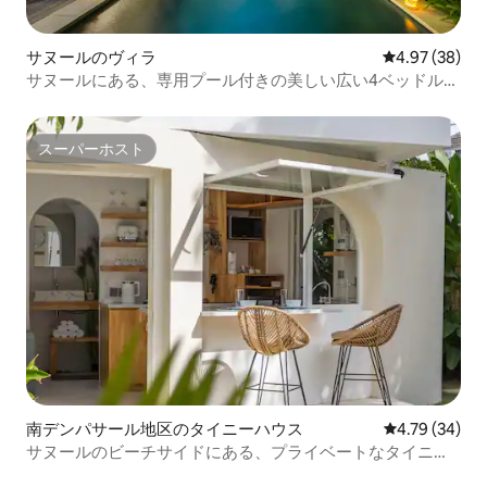
サヌールのヴィラ
レビュー38件
4.97 (38)
サヌールにある、専用プール付きの美しい広い4ベッドルー
ムヴィラ
スーパーホスト
スーパーホスト
南デンパサール地区のタイニーハウス
レビュー34件
4.79 (34)
サヌールのビーチサイドにある、プライベートなタイニー
ハウス