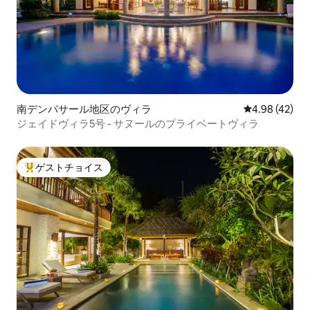
南デンパサール地区のヴィラ
レビュー42件
4.98 (42)
ジェイドヴィラ5号 - サヌールのプライベートヴィラ
ゲストチョイス
大好評のゲストチョイスです。