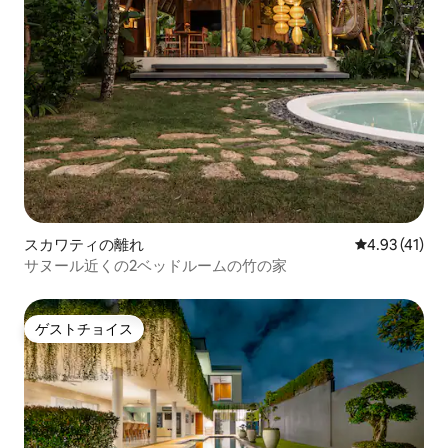
スカワティの離れ
レビュー41件
4.93 (41)
サヌール近くの2ベッドルームの竹の家
ゲストチョイス
ゲストチョイス