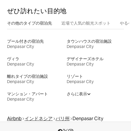
ぜひ訪⁠れ⁠た⁠い目⁠的⁠地
その他のタ⁠イ⁠プ⁠の宿⁠泊⁠先
近場で人気の観光スポット
やる
プール付きの宿泊先
タウンハウスの宿泊施設
Denpasar City
Denpasar City
ヴィラ
デザイナーズホテル
Denpasar City
Denpasar City
離れタイプの宿泊施設
リゾート
Denpasar City
Denpasar City
マンション・アパート
さらに表示
Denpasar City
Airbnb
インドネシア
バリ州
Denpasar City