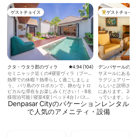
ゲストチョイス
ゲストチョイス
ゲストチョイス
大好評のゲストチ
クタ・ウタラ郡のヴィラ
レビュー104件、5つ星中4.94
4.94 (104)
デンパサールのヴ
セミニャック近くの4寝室ヴィラ（プール
サヌールにあるラ
付き）｜Baobab Villas
ルームのヴィラで
熱帯での休暇？熱帯らしく過ごしましょ
ラグジュアリーヴ
ます
う。 バリ島のケロボカンで、静かなトロ
らしいと説明され
ピカルな滞在をお楽しみください！ - 8名
にあります。 24時間セキュリティが備わ
様宿泊可能 | 寝室4室 | ベッド4台 | バスル
っています。ショ
Denpasar Cityのバケーションレンタル
ーム4.5室 -プライベート屋外プール＆熱
ラン、ハウスキー
帯庭園 - 囲まれたエアコン付きリビング
圏内です。安全な
で人気のアメニティ・設備
ルーム - 高速Wi-Fiとスマートテレビ - キ
ル、設備の整った
ッチン、ダイニングテーブル、セルフチ
をご利用いただけ
ェックイン - ペットOK、ファミリー向
の無料Wi - Fiライ
け、無料駐車場 この宿泊施設は、同じ場
03 03で1、2ベ