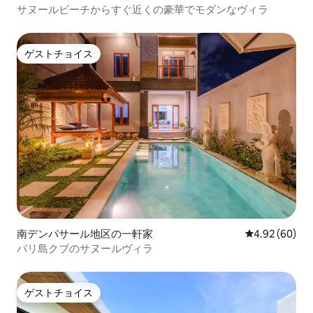
サヌールビーチからすぐ近くの豪華でモダンなヴィラ
ゲストチョイス
ゲストチョイス
南デンパサール地区の一軒家
レビュー60件
4.92 (60)
バリ島クブのサヌールヴィラ
ゲストチョイス
ゲストチョイス