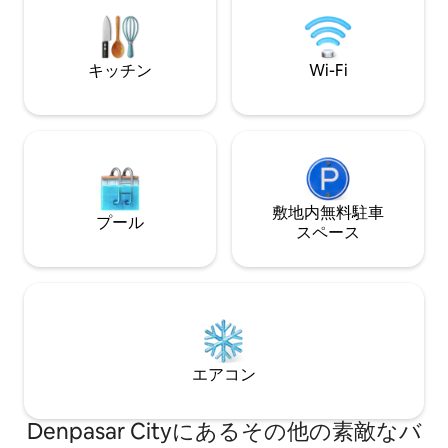
所に複数のユニットがあるBaobabヴィラ
ドルームとしてレ
複合施設の一部であり、大人数のグルー
ます。 Kadekさんは毎日ヴィラにいて、
プに適しています。 バリ島で正しい方法
ハウスキーピングを
で滞在しましょう。トロピカルに。
のニーズのすべて
キッチン
Wi-Fi
対応します
敷地内無料駐⁠車
プール
ス⁠ペ⁠ー⁠ス
エアコン
Denpasar Cityにあるその他の素敵なバ