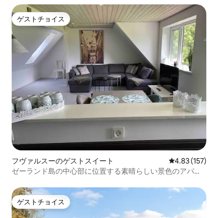
ゲストチョイス
ゲストチョイス
フヴァルスーのゲストスイート
レビュー157件
4.83 (157)
ゼーランド島の中心部に位置する素晴らしい景色のアパー
ト
ゲストチョイス
ゲストチョイス