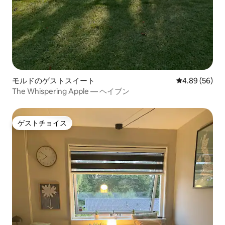
モルドのゲストスイート
レビュー56件
4.89 (56)
The Whispering Apple — ヘイブン
ゲストチョイス
ゲストチョイス