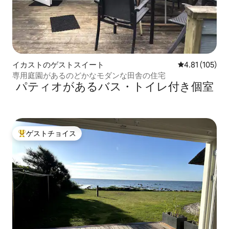
イカストのゲストスイート
レビュー105件
4.81 (105)
専用庭園があるのどかなモダンな田舎の住宅
パティオがあるバス・トイレ付き個室
ゲストチョイス
大好評のゲストチョイスです。