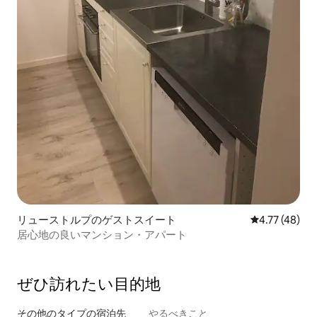
リューストルプのゲストスイート
レビュー48件
4.77 (48)
居心地の良いマンション・アパート
ぜひ訪⁠れ⁠た⁠い目⁠的⁠地
その他のタ⁠イ⁠プ⁠の宿⁠泊⁠先
やるべきこと