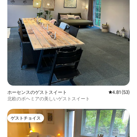
ホーセンスのゲストスイート
レビュー53件
4.81 (53)
北欧のボヘミアの美しいゲストスイート
ゲストチョイス
ゲストチョイス