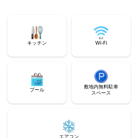
（Netflix）と
物の同伴は禁止されています。 ❗私たちは
ン、ビール、水を
犬を飼っています。
す。無料駐車場はす
パートは、リレベルト（
度の水の景色を望む
敵なヴィラの一番
キッチン
Wi-Fi
敷地内無料駐⁠車
プール
ス⁠ペ⁠ー⁠ス
エアコン