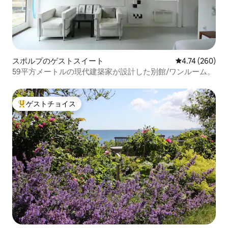
スポルプのゲストスイート
レビュー260件
4.74 (260)
59平方メートルの現代建築家が設計した別館/ワンルーム。
ゲストチョイス
大好評のゲストチョイスです。