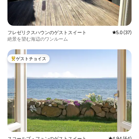
フレゼリクスハウンのゲストスイート
レビュー37
5.0 (37)
絶景を望む海辺のワンルーム
ゲストチョイス
大好評のゲストチョイスです。
スコールプ・フュンのゲストスイート
レビュー64件
4.94 (64)