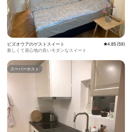
ビズオウアのゲストスイート
レビュー59件
4.85 (59)
新しくて居心地の良いモダンなスイート
スーパーホスト
スーパーホスト