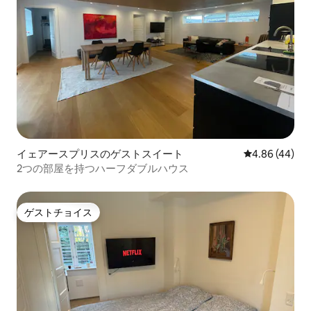
イェアースプリスのゲストスイート
レビュー44件
4.86 (44)
2つの部屋を持つハーフダブルハウス
ゲストチョイス
ゲストチョイス