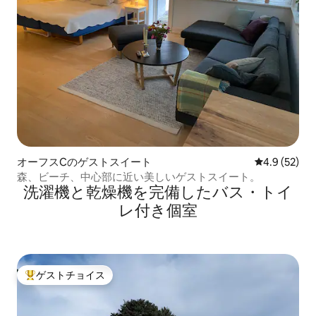
オーフスCのゲストスイート
レビュー52
4.9 (52)
森、ビーチ、中心部に近い美しいゲストスイート。
洗濯機と乾燥機を完備したバス・トイ
レ付き個室
ゲストチョイス
大好評のゲストチョイスです。