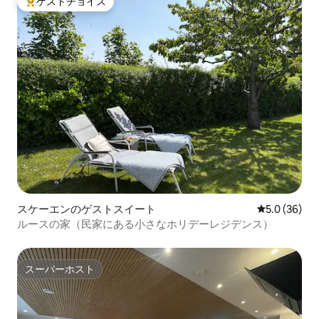
ゲストチョイス
大好評のゲストチョイスです。
スケーエンのゲストスイート
レビュー36
5.0 (36)
ルースの家（民家にある小さなホリデーレジデンス）
スーパーホスト
スーパーホスト