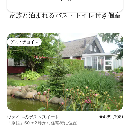
家族と泊まれるバス・トイレ付き個室
ゲストチョイス
ゲストチョイス
ヴァイレのゲストスイート
レビュー298件
4.89 (298)
「別館」60 m2 静かな住宅街に位置