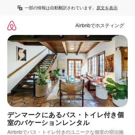
コ
一部の情報は自動翻訳されています。
原文を表示
ン
テ
ン
Airbnbでホスティング
ツ
に
ス
キ
ッ
プ
デンマークにあるバス・トイレ付き個
室のバケーションレンタル
Airbnbでバス・トイレ付きのユニークな個室の宿泊施