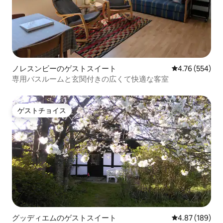
ノレスンビーのゲストスイート
レビュー554件
4.76 (554)
専用バスルームと玄関付きの広くて快適な客室
ゲストチョイス
ゲストチョイス
グッディエムのゲストスイート
レビュー189件
4.87 (189)