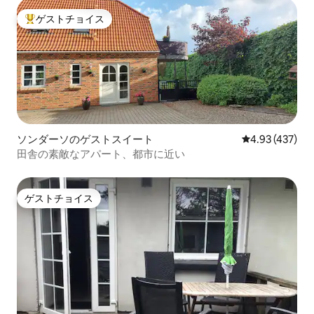
ゲストチョイス
大好評のゲストチョイスです。
ソンダーソのゲストスイート
レビュー437件
4.93 (437)
田舎の素敵なアパート、都市に近い
ゲストチョイス
ゲストチョイス