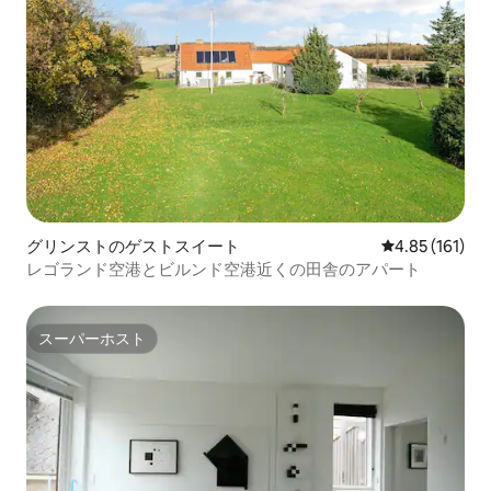
グリンストのゲストスイート
レビュー161件
4.85 (161)
レゴランド空港とビルンド空港近くの田舎のアパート
スーパーホスト
スーパーホスト