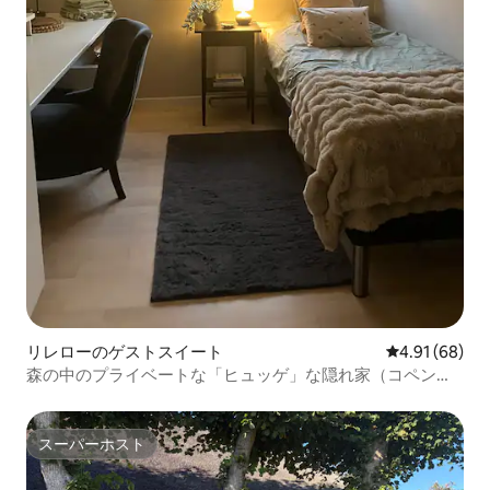
リレローのゲストスイート
レビュー68件
4.91 (68)
森の中のプライベートな「ヒュッゲ」な隠れ家（コペンハ
ーゲンまで電車でアクセス）
スーパーホスト
スーパーホスト