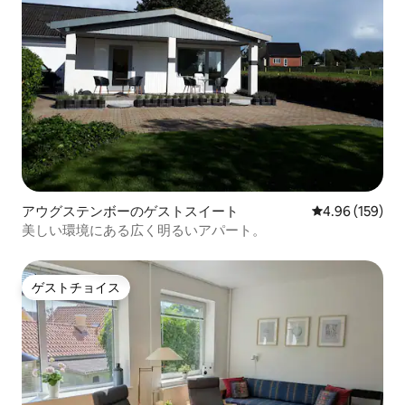
アウグステンボーのゲストスイート
レビュー159件
4.96 (159)
美しい環境にある広く明るいアパート。
ゲストチョイス
ゲストチョイス