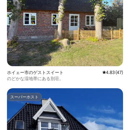
ホイェー市のゲストスイート
レビュー47件
4.83 (47)
のどかな湿地帯にある別荘。
スーパーホスト
スーパーホスト