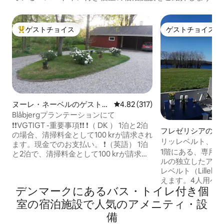
ゲストチョイス
ゲストチョイス
大好評のゲストチョイスです。
ゲストチョイス
ヌーレ・ネーベルのゲストス
レビュー317件、5つ星中4.82
4.82 (317)
イート
Blåbjergプランテーションにて
❗❗VGTIGT -重要事項❗❗ ❗（ DK ） 1泊と2泊
フレゼリシアのゲ
の場合、清掃料金として100 krが請求され
ト
リッレベルト、美
ます。現金でのお支払い。 ❗（英語） 1泊
ラクションが近く
1階にある、専用玄
と2泊で、清掃料金として100 krが請求さ
ルの独立したアパ
れます。 DKKまたはEURで現金で支払わ
レベルト（Lilleb
れました。 ❗（ DK ）専用のベッドリネン
えます。4人用ベッ
タオル、50枚、- 1人あたり（ NOK ）。
デンマークにあるバス・トイレ付き個
ス。2人用の大き
❗(ENG) Exclusive bedlinen and towels, 50,
ドルーム、サウナ
- (NOK) per. person. ❗（ DK ）朝食はあり
室の宿泊施設で人気のアメニティ・設
べての設備を備え
ません ❗（英語）朝食はありません ❗（ DK
備
乾燥機。無料のイ
）ペットの同伴は禁止です。 ❗（英語）動