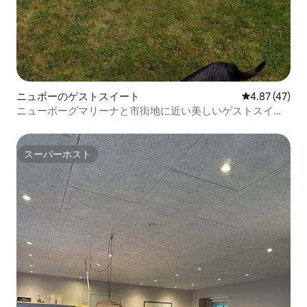
ニュボーのゲストスイート
レビュー47件
4.87 (47)
ニューボーグマリーナと市街地に近い美しいゲストスイー
ト
スーパーホスト
スーパーホスト