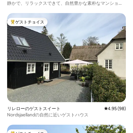
静かで、リラックスできて、自然豊かな素朴なマンショ
ン・アパート
ゲストチョイス
大好評のゲストチョイスです。
リレローのゲストスイート
レビュー98件
4.95 (98)
Nordsjaellandの自然に近いゲストハウス