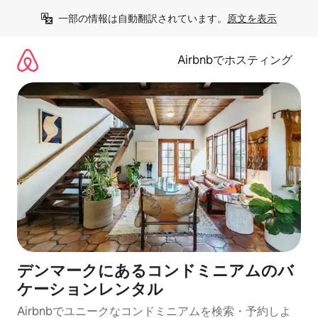
コ
一部の情報は自動翻訳されています。
原文を表示
ン
テ
ン
Airbnbでホスティング
ツ
に
ス
キ
ッ
プ
デンマークにあるコンドミニアムのバ
ケーションレンタル
Airbnbでユニークなコンドミニアムを検索・予約しよ