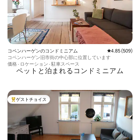
コペンハーゲンのコンドミニアム
レビュー509件
4.85 (509)
コペンハーゲン旧市街の中心部に位置しています
価格
·
ロケーション
·
駐車スペース
ペットと泊まれるコンドミニアム
ゲストチョイス
大好評のゲストチョイスです。