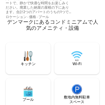
ートで、静かで快適な時間をお楽しみく
分です。 Vestergadeのかなり近くにある
ださい。廃業した納屋の屋根の下にあり
ことにご注意ください🚗 チェ
ます。合計2つのアパートのうちの1つで
は11:00まで
す。2021年建設。寝室2部屋、ソファベッ
ロケーション
·
価格
·
プール
ド付きのリビング、フルキッチン、専用
デンマークにあるコンドミニアムで人
バスルーム。共用プールへのアクセス。
気のアメニティ・設備
田舎の純粋な牧歌的な場所ですが、良い
ショッピングスポットまでわずか2.5キ
ロ、車で約10分で子供に優しい素晴らし
い砂浜に行けます。犬、猫、馬。所有者
は敷地内に住んでいますが、別の長さで
す。ファイバーネットとテレビパッケー
ジ。2025年新着：テーブルサッカー、卓
球、レトロゲーム機を備えたゲームルー
キッチン
Wi-Fi
ム。
敷地内無料駐⁠車
プール
ス⁠ペ⁠ー⁠ス