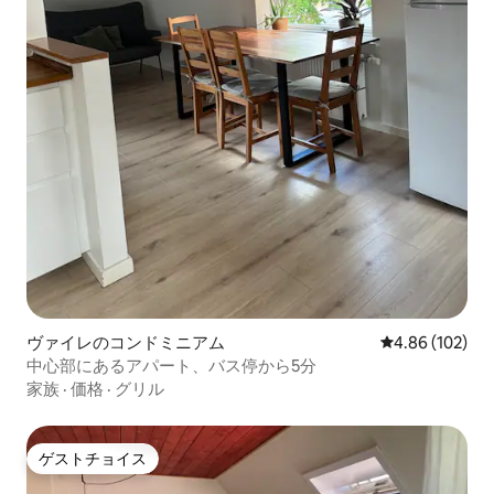
ヴァイレのコンドミニアム
レビュー102件
4.86 (102)
中心部にあるアパート、バス停から5分
家族
·
価格
·
グリル
ゲストチョイス
ゲストチョイス