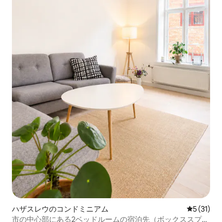
ハザスレウのコンドミニアム
レビュー3
5 (31)
市の中心部にある2ベッドルームの宿泊先（ボックススプリ