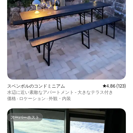
スベンボルのコンドミニアム
レビュー123件
4.86 (123)
水辺に近い素敵なアパートメント - 大きなテラス付き
価格
·
ロケーション
·
外観・内装
スーパーホスト
スーパーホスト