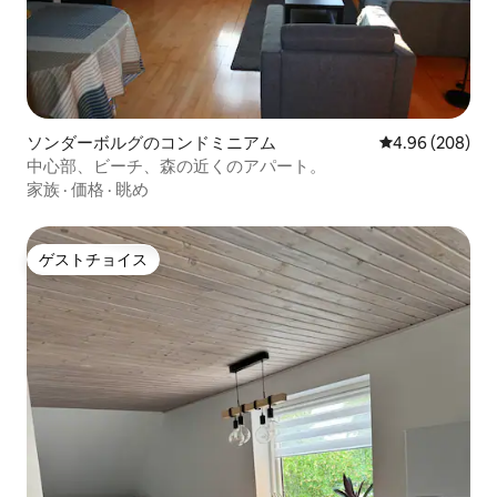
ソンダーボルグのコンドミニアム
レビュー208件
4.96 (208)
中心部、ビーチ、森の近くのアパート。
家族
·
価格
·
眺め
ゲストチョイス
ゲストチョイス