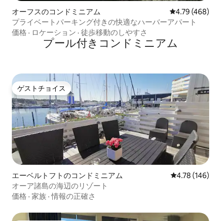
オーフスのコンドミニアム
レビュー468件
4.79 (468)
プライベートパーキング付きの快適なハーバーアパート
価格
·
ロケーション
·
徒歩移動のしやすさ
プール付きコンドミニアム
ゲストチョイス
ゲストチョイス
エーベルトフトのコンドミニアム
レビュー146件
4.78 (146)
オーア諸島の海辺のリゾート
価格
·
家族
·
情報の正確さ