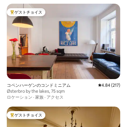
ゲストチョイス
大好評のゲストチョイスです。
コペンハーゲンのコンドミニアム
レビュー217件
4.84 (217)
Østerbro by the lakes, 75 sqm
ロケーション
·
家族
·
アクセス
ゲストチョイス
大好評のゲストチョイスです。