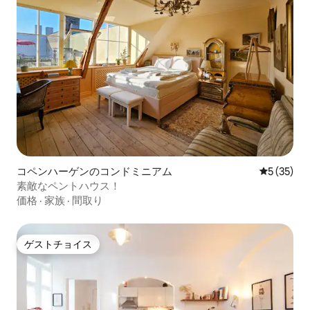
コペンハーゲンのコンドミニアム
レビュー3
5 (35)
素敵なペントハウス！
価格
·
家族
·
間取り
ゲストチョイス
ゲストチョイス