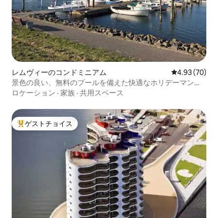
レムヴィーのコンドミニアム
レビュー70件
4.93 (70)
景色の良い、無料のプールを備えた快適なホリデーマンシ
ョン
ロケーション
·
家族
·
共用スペース
ゲストチョイス
大好評のゲストチョイスです。