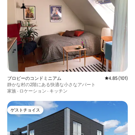
ブロビーのコンドミニアム
レビュー101件
4.85 (101)
静かな村の2階にある快適な小さなアパート
家族
·
ロケーション
·
キッチン
ゲストチョイス
ゲストチョイス