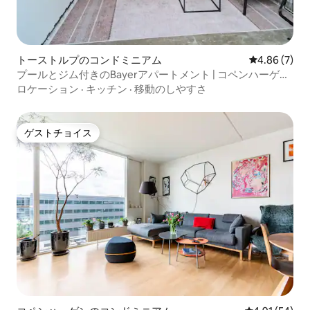
トーストルプのコンドミニアム
レビュー7件
4.86 (7)
プールとジム付きのBayerアパートメント | コペンハーゲン
空港まで20分
ロケーション
·
キッチン
·
移動のしやすさ
ゲストチョイス
ゲストチョイス