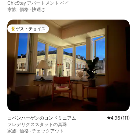
ChicStay アパートメント ベイ
家族
·
価格
·
快適さ
ゲストチョイス
大好評のゲストチョイスです。
コペンハーゲンのコンドミニアム
レビュー111
4.96 (111)
フレデリクススタッドの真珠
家族
·
価格
·
チェックアウト