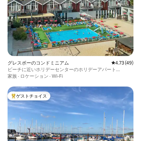
グレスボーのコンドミニアム
レビュー49件
4.73 (49)
ビーチに近いホリデーセンターのホリデーアパート...
家族
·
ロケーション
·
Wi-Fi
ゲストチョイス
大好評のゲストチョイスです。