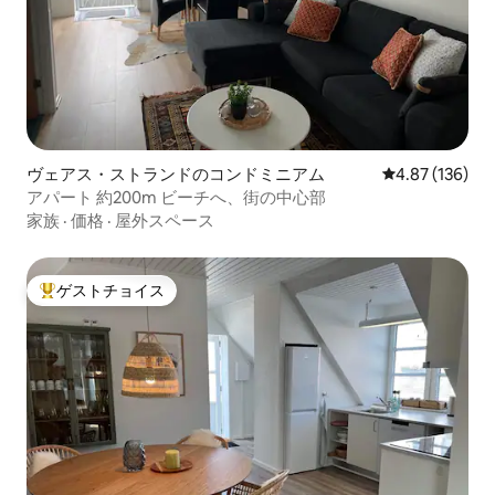
ヴェアス・ストランドのコンドミニアム
レビュー136件
4.87 (136)
アパート 約200m ビーチへ、街の中心部
家族
·
価格
·
屋外スペース
ゲストチョイス
大好評のゲストチョイスです。