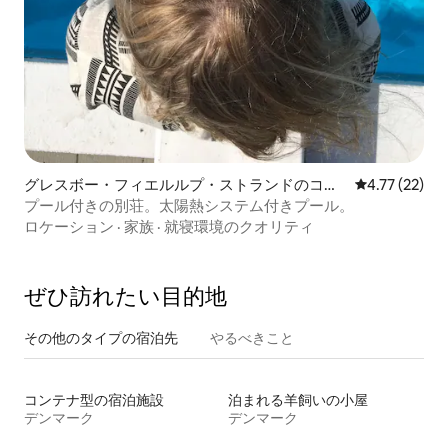
グレスボー・フィエルルプ・ストランドのコン
レビュー22件
4.77 (22)
ドミニアム
プール付きの別荘。太陽熱システム付きプール。
ロケーション
·
家族
·
就寝環境のクオリティ
ぜひ訪⁠れ⁠た⁠い目⁠的⁠地
その他のタ⁠イ⁠プ⁠の宿⁠泊⁠先
やるべきこと
コンテナ型の宿泊施設
泊まれる羊飼いの小屋
デンマーク
デンマーク