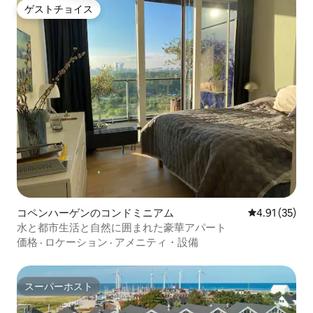
ゲストチョイス
ゲストチョイス
コペンハーゲンのコンドミニアム
レビュー35件
4.91 (35)
水と都市生活と自然に囲まれた豪華アパート
価格
·
ロケーション
·
アメニティ・設備
スーパーホスト
スーパーホスト