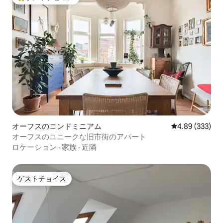
大好評のゲストチョイスです。
オーフスのコンドミニアム
レビュー333件
4.89 (333)
オーフスのユニークな旧市街のアパート
ロケーション
·
家族
·
近隣
ゲストチョイス
ゲストチョイス