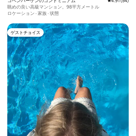
コペンハーゲンのコンドミニアム
レビュー54件
4.91 (54)
眺めの良い高級マンション。98平方メートル
ロケーション
·
家族
·
状態
ゲストチョイス
ゲストチョイス