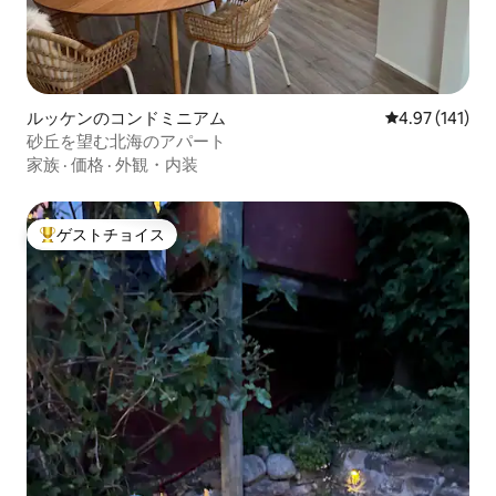
ルッケンのコンドミニアム
レビュー141件
4.97 (141)
砂丘を望む北海のアパート
家族
·
価格
·
外観・内装
ゲストチョイス
大好評のゲストチョイスです。