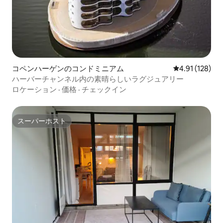
コペンハーゲンのコンドミニアム
レビュー128件
4.91 (128)
ハーバーチャンネル内の素晴らしいラグジュアリー
ロケーション
·
価格
·
チェックイン
スーパーホスト
スーパーホスト