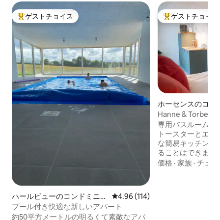
ゲストチョイス
ゲストチョイス
大好評のゲストチョイスです。
大好評のゲストチ
ホーセンスのコン
ム
Hanne & Torbens
専用バスルームと
トースターとエッ
な簡易キッチンで
ることはできません。 コーヒー
無料でご利用いただけます
価格
·
家族
·
チェッ
はありません。 庭にアクセスできませ
ん。 冷蔵庫に軽い朝食（パン1個、ライ麦
パン1枚、チーズ
ハールビューのコンドミニア
レビュー114件、5つ星中4.96
4.96 (114)
「Vestbyen」
ム
プール付き快適な新しいアパート
や集合住宅が多く
約50平方メートルの明るくて素敵なアパ
せんが、代わりに