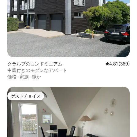
クラルプのコンドミニアム
レビュー369件
4.81 (369)
中庭付きのモダンなアパート
価格
·
家族
·
静か
ゲストチョイス
ゲストチョイス