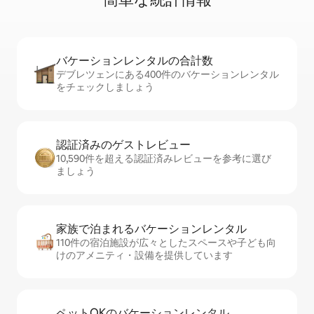
バケーションレ⁠ン⁠タ⁠ル⁠の合⁠計⁠数
デブレツェンにある400件のバケーションレンタル
をチェックしましょう
認証済みのゲ⁠ス⁠ト⁠レ⁠ビ⁠ュ⁠ー
10,590件を超える認証済みレビューを参考に選び
ましょう
家族で泊まれるバ⁠ケ⁠ー⁠シ⁠ョ⁠ンレ⁠ン⁠タ⁠ル
110件の宿泊施設が広々としたスペースや子ども向
けのアメニティ・設備を提供しています
ペットOKのバ⁠ケ⁠ー⁠シ⁠ョ⁠ンレ⁠ン⁠タ⁠ル