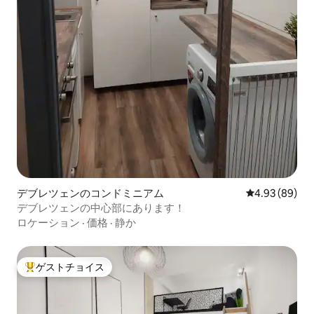
デブレツェンのコンドミニアム
レビュー89件
4.93 (89)
デブレツェンの中心部にあります！
ロケーション
·
価格
·
静か
ゲストチョイス
大好評のゲストチョイスです。