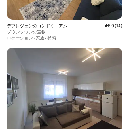
デブレツェンのコンドミニアム
レビュー14
5.0 (14)
ダウンタウンの宝物
ロケーション
·
家族
·
状態