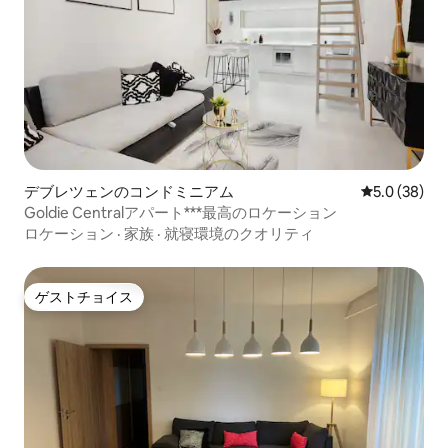
デブレツェンのコンドミニアム
レビュー38
5.0 (38)
Goldie Centralアパート***最高のロケーション
ロケーション
·
家族
·
就寝環境のクオリティ
ゲストチョイス
ゲストチョイス