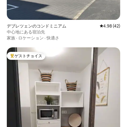
デブレツェンのコンドミニアム
レビュー42件
4.98 (42)
中心地にある宿泊先
家族
·
ロケーション
·
快適さ
ゲストチョイス
大好評のゲストチョイスです。