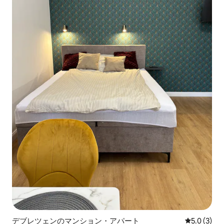
デブレツェンのマンション・アパート
レビュー3
5.0 (3)