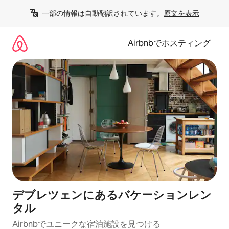
コ
一部の情報は自動翻訳されています。
原文を表示
ン
テ
ン
Airbnbでホスティング
ツ
に
ス
キ
ッ
プ
デブレツェンにあるバケーションレン
タル
Airbnbでユニークな宿泊施設を見つける