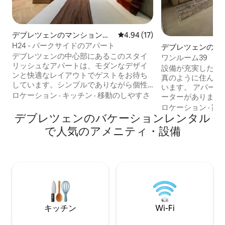
デブレツェンのマンション・
レビュー17件、5つ星中4.94
4.94 (17)
アパート
H24 - パークサイドのアパート
デブレツェンのコ
デブレツェンの中心部にあるこのスタイ
ム
ワンルーム39
リッシュなアパートは、モダンなデザイ
設備が充実したモ
ンと快適なレイアウトでゲストをお待ち
真のように住んで
しています。シンプルでありながら個性
います。 アパートは4階にあり、エレベ
的なインテリアは、エレガントな色、デ
ロケーション
·
キッチン
·
移動のしやすさ
ーターがあります。 リクエストに応
ザイン家具、そして慎重に選ばれたディ
無料駐車場を提供
ロケーション
·
家
テールで空間を特別なものにします。リ
デブレツェンのバケーションレンタル
モコンでバリアを
ビングルームには快適なソファと心地よ
で、予約時にお知らせく
で人気のアメニティ・設備
い照明があり、ベッドルームには柔らか
Fi、Netflix
いリネンと落ち着いた雰囲気がリラック
マンション・アパ
スを提供します。キッチンとダイニング
ン、コンビニエン
ルームには、モダンなソリューションが
ます。 ヘアドライヤー、タオル、タオ
備わっています。バスルームにはプレミ
ル、ボディソープ
アムフレンチシャワージェル/シャンプー
ン類、リネン類、
が備わっており、リラックスできます。
お茶、お茶を持参
キッチン
Wi-Fi