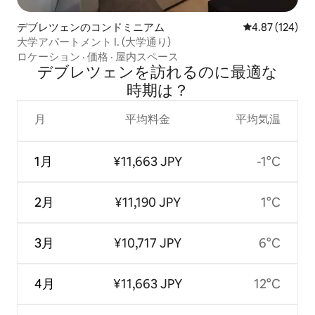
デブレツェンのコンドミニアム
レビュー124件
4.87 (124)
大学アパートメント I. (大学通り)
ロケーション
·
価格
·
屋内スペース
デブレツェンを訪⁠れ⁠るの⁠に最⁠適⁠な
時⁠期⁠は⁠？
月
平均料金
平均気温
1月
¥11,663 JPY
-1°C
2月
¥11,190 JPY
1°C
3月
¥10,717 JPY
6°C
4月
¥11,663 JPY
12°C