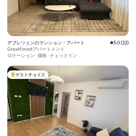
デブレツェンのマンション・アパート
レビュー22
5.0 (22)
Greatforestアパートメント
ロケーション
·
価格
·
チェックイン
ゲストチョイス
大好評のゲストチョイスです。