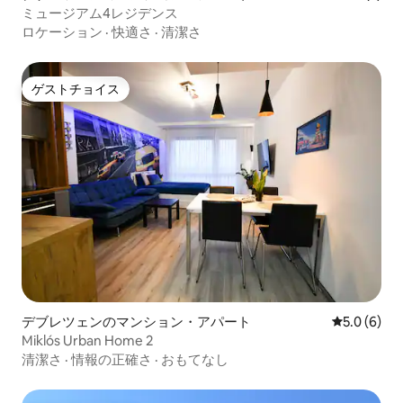
ミュージアム4レジデンス
ロケーション
·
快適さ
·
清潔さ
ゲストチョイス
ゲストチョイス
デブレツェンのマンション・アパート
レビュー6
5.0 (6)
Miklós Urban Home 2
清潔さ
·
情報の正確さ
·
おもてなし