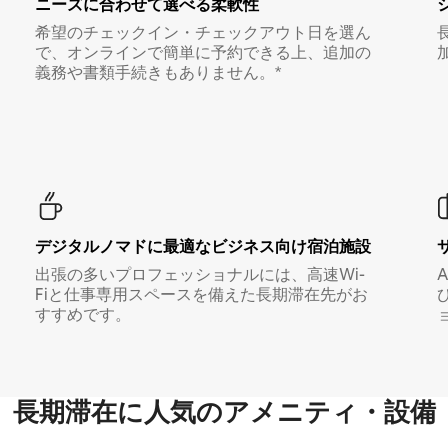
ニーズに合わせて選べる柔軟性
希望のチェックイン・チェックアウト日を選ん
で、オンラインで簡単に予約できる上、追加の
義務や書類手続きもありません。*
デジタルノマド⁠に最⁠適⁠なビ⁠ジ⁠ネ⁠ス⁠向⁠け宿⁠泊⁠施⁠設
出張の多いプロフェッショナルには、高速Wi-
Fiと仕事専用スペースを備えた長期滞在先がお
すすめです。
長期滞在に人気のアメニティ・設備