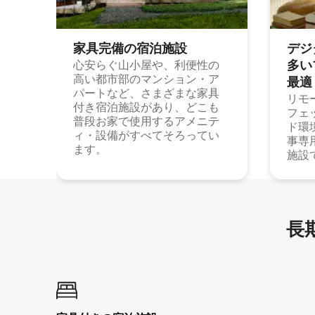
家具完備の宿⁠泊⁠施⁠設
デジ
多⁠いプ
心安らぐ山小屋や、利便性の
高い都市部のマンション・ア
最⁠適
パートなど、さまざまな家具
リモ
付き宿泊施設があり、どこも
フェ
普段お家で使用するアメニテ
ド環
ィ・設備がすべてそろってい
事専
ます。
施設
長期