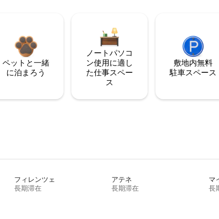
ノートパソコ
ペットと一緒
ン使用に適し
敷地内無料
に泊まろう
た仕事スペー
駐⁠車ス⁠ペ⁠ー⁠ス
ス
フィレンツェ
アテネ
マ
長期滞在
長期滞在
長