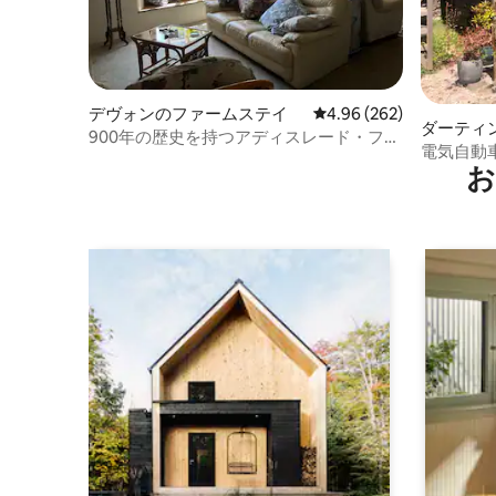
デヴォンのファームステイ
レビュー262件、5つ星中
4.96 (262)
ダーティ
900年の歴史を持つアディスレード・ファ
電気自動
ーム
お
ィントン