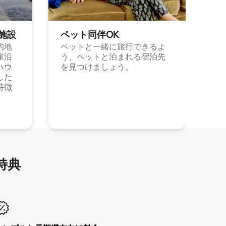
施⁠設
ペット同⁠伴OK
的地
ペットと一緒に旅行できるよ
崖沿
う、ペットと泊まれる宿泊先
ハウ
を見つけましょう。
した
特徴
特⁠典