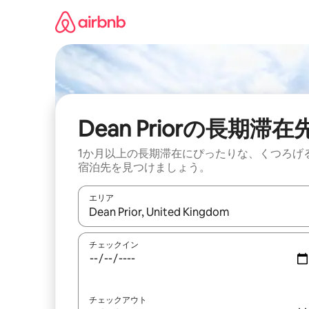
コ
ン
テ
ン
ツ
に
ス
キ
ッ
Dean Priorの長期滞在
プ
1か月以上の長期滞在にぴったりな、くつろげ
宿泊先を見つけましょう。
エリア
検索結果が表示されたら、上下の矢印キーを使っ
チェックイン
チェックアウト