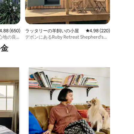
ビュー650件、5つ星中4.88つ星の平均評価
4.88 (650)
ラッタリーの羊飼いの小屋
レビュー220件、5つ星
4.98 (220)
心地の良
デボンにあるRuby Retreat Shepherd's
Hut
⁠金