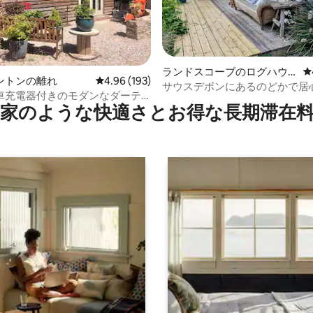
4.96つ星の平均評価
ランドスコーブのログハウ
レ
ントンの離れ
レビュー193件、5つ星中4.96つ星の平均評価
4.96 (193)
ス
サウスデボンにあるのどかで居
車充電器付きのモダンなダーテ
いログハウス
家のような快⁠適⁠さ⁠とお⁠得⁠な長⁠期⁠滞⁠在料
のガーデンスタジオ