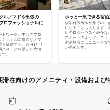
タルノマドや出⁠張⁠の
ホッと一⁠息⁠で⁠き⁠る宿⁠泊
⁠ロ⁠フ⁠ェ⁠ッ⁠シ⁠ョ⁠ナ⁠ル⁠に
宿泊施設自体が旅行の目
になることもあります。
いのログハウスや静かな
ートワークが中心のプロ
スボートのように、こう
ッショナルに快適なノマ
宿泊施設にはユニークな
境を提供する、Wi-Fiと仕
が満載です。
用スペースを備えた宿泊
です。
滞在向け⁠のア⁠メ⁠ニ⁠テ⁠ィ⁠・設⁠備⁠および