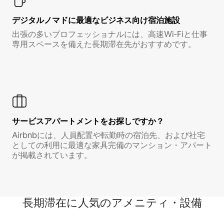
デジタルノマド⁠に最⁠適⁠なビ⁠ジ⁠ネ⁠ス⁠向⁠け宿⁠泊⁠施⁠設
出張の多いプロフェッショナルには、高速Wi-Fiと仕事
専用スペースを備えた長期滞在先がおすすめです。
サービスアパートメントをお探しですか？
Airbnbには、人員配置や転勤時の宿泊先、および社宅
としての利用に最適な家具完備のマンション・アパート
が掲載されています。
長期滞在に人気のアメニティ・設備