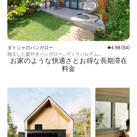
ダトシャのバンガロー
レビュー54件
4.98 (54)
独立した庭付きバンガロー...ヴィラバルデム...
お家のような快⁠適⁠さ⁠とお⁠得⁠な長⁠期⁠滞⁠在
料⁠金