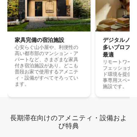
家具完備の宿⁠泊⁠施⁠設
デジタルノマド
多⁠いプ⁠ロ⁠フ⁠ェ⁠
心安らぐ山小屋や、利便性の
高い都市部のマンション・ア
最⁠適
パートなど、さまざまな家具
リモートワーク
付き宿泊施設があり、どこも
フェッショナル
普段お家で使用するアメニテ
ド環境を提供する
ィ・設備がすべてそろってい
事専用スペース
ます。
施設です。
長期滞在向け⁠のア⁠メ⁠ニ⁠テ⁠ィ⁠・設⁠備⁠およ
び特⁠典