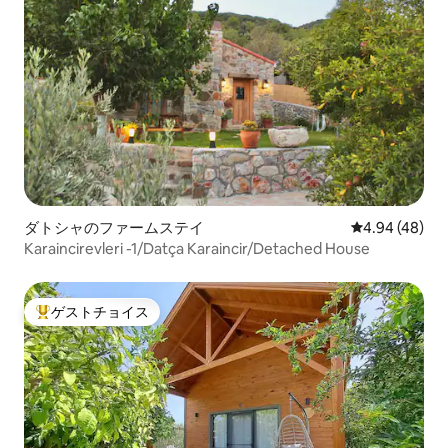
ダトシャのファームステイ
レビュー48件
4.94 (48)
Karaincirevleri -1/Datça Karaincir/Detached House
ゲストチョイス
大好評のゲストチョイスです。