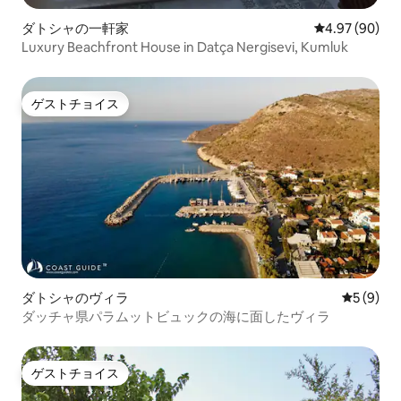
ダトシャの一軒家
レビュー90件
4.97 (90)
Luxury Beachfront House in Datça Nergisevi, Kumluk
ゲストチョイス
ゲストチョイス
ダトシャのヴィラ
レビュー
5 (9)
ダッチャ県パラムットビュックの海に面したヴィラ
ゲストチョイス
ゲストチョイス