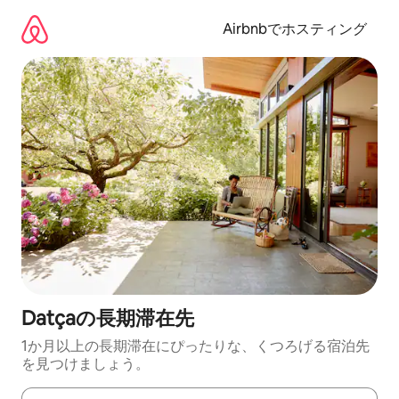
コ
ン
Airbnbでホスティング
テ
ン
ツ
に
ス
キ
ッ
プ
Datçaの長期滞在先
1か月以上の長期滞在にぴったりな、くつろげる宿泊先
を見つけましょう。