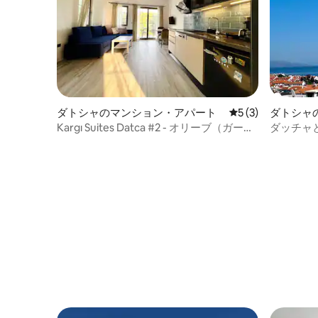
ダトシャのマンション・アパート
レビュー3件、5
5 (3)
ダトシャ
ート
Kargı Suites Datca #2 - オリーブ（ガーデ
ダッチャ
ン）
ションにあ