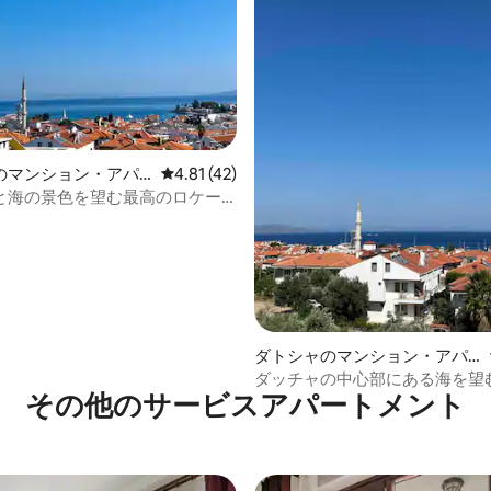
つ星中5つ星の平均評価
のマンション・アパ
レビュー42件、5つ星中4.81つ星の平均評価
4.81 (42)
と海の景色を望む最高のロケー
る3+1アパート
ダトシャのマンション・アパ
ート
ダッチャの中心部にある海を望む
その他のサービスアパートメント
ートメント2