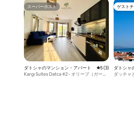
スーパーホスト
ゲストチ
スーパーホスト
ゲストチ
ダトシャのマンション・アパート
レビュー3件、5
5 (3)
ダトシャ
ート
Kargı Suites Datca #2 - オリーブ（ガーデ
ダッチャ
ン）
ションにあ