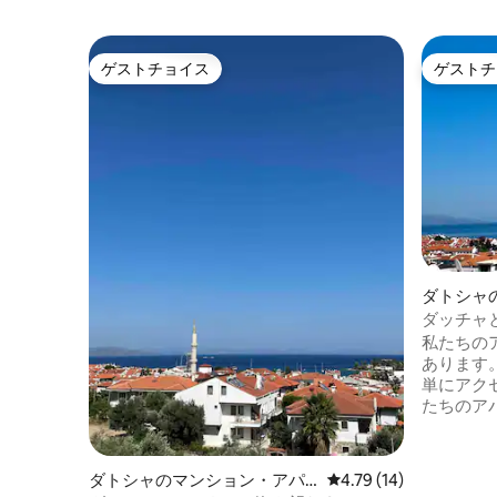
ゲストチョイス
ゲストチ
ゲストチョイス
ゲストチ
ダトシャ
ート
ダッチャ
ションにあ
私たちの
あります
単にアクセ
たちのア
ーマーケ
徒歩圏内です。 専用の
ラ付き駐
ダトシャのマンション・アパ
レビュー14件、5つ星中
4.79 (14)
ベビーベ