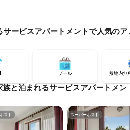
ただけます。 追加の親用バスル
チャの休暇を過ごすことができ
たちのアパートは街
べてのディテールはあなたの快
ます。 !! 私たちのアパー
慮して設計されています。良い
ルはありません!! 隣のホテルに
過ごしください :)
がありますが、私たちのもので
るサービスアパートメントで人気のア
せん。
i
プール
敷地内無料駐
家族と泊まれるサービスアパートメン
ホスト
スーパーホスト
ホスト
スーパーホスト