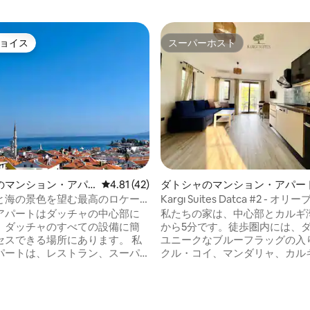
ョイス
スーパーホスト
ョイス
スーパーホスト
のマンション・アパ
レビュー42件、5つ星中4.81つ星の平均評価
4.81 (42)
ダトシャのマンション・アパー
と海の景色を望む最高のロケー
Kargı Suites Datca #2 - 
る3+1アパート
ン）
アパートはダッチャの中心部に
私たちの家は、中心部とカルギ
。ダッチャのすべての設備に簡
から5分です。徒歩圏内には、
スできる場所にあります。 私
ユニークなブルーフラッグの入
パートは、レストラン、スーパ
クル・コイ、マンダリャ、カル
ット、パン屋、港、ビーチから
があります。オリーブの木に囲
セキュリティカメ
然の景色を望むことができる私
車場があります。 赤ちゃん用の
和な宿泊施設には、個別の庭が
4.79つ星の平均評価
ッドがあります。 最大8名様まで
す。家族でリラックスして、楽