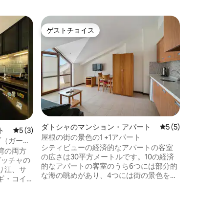
ダトシャ
ゲストチョイス
ゲストチョイス
ト
ギュルセ
ナブルな
ギュルセ
構成され
す。私た
り、それ
あります
のクムフ
たがって
チ、レス
ンター、
ダトシャのマンション・アパート
レビュー5件、5
5 (5)
ト
レビュー3件、5つ星中5つ星の平均評価
5 (3)
す。安全
屋根の街の景色の1 +1アパート
お探しな
オリーブ（ガーデ
シティビューの経済的なアパートの客室
湾の両方
の広さは30平方メートルです。10の経済
ダッチャの
的なアパートの客室のうち6つには部分的
り江、サ
な海の眺めがあり、4つには街の景色を望
ギ・コイ
む2つのバルコニーがあります。ダブルベ
まれた自
ッド1台、ソファベッド1台、キッチンとキ
たちの平
ッチン用品、ケトル、ミニ冷蔵庫、バス
ありま
ルーム、ヘアドライヤー、タオル、ワー
しいダッ