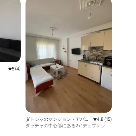
レビュー4件、5つ星中5つ星の平均評価
5 (4)
ダトシャのマンション・アパー
レビュー15件、5つ
4.8 (15)
ト
ダッチャの中心部にある2+1デュプレック
スアパート