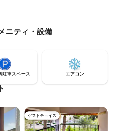
ドローブ、化粧台と鏡、エアコン2台、テ
ます。す
レビ、ワイヤレスインターネット、寝室
適さを考
とリビングルームの両方があります。
休暇をお
メニティ・設備
⁠車ス⁠ペ⁠ー⁠ス
エアコン
ト
ゲストチョイス
ゲストチョイス