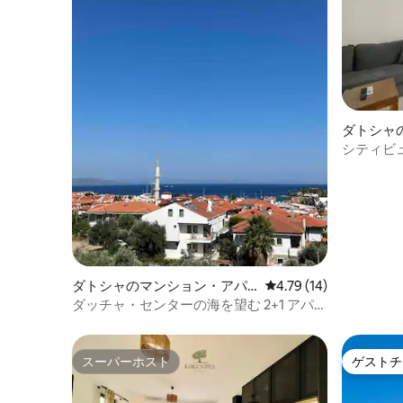
ダトシャ
シティビュ
ダトシャのマンション・アパ
レビュー14件、5つ星中
4.79 (14)
ート
ダッチャ・センターの海を望む 2+1 アパー
ト 3
スーパーホスト
ゲストチ
スーパーホスト
ゲストチ