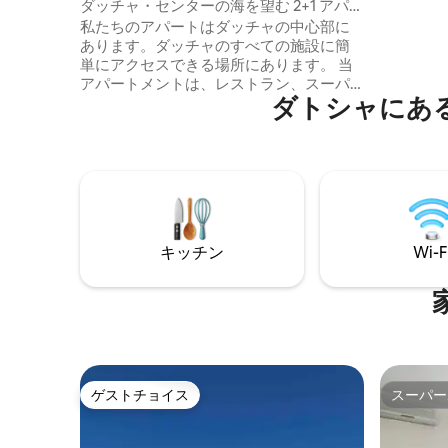
ート
ダッチャ・センターの海を望む 2+1 アパー
ご宿泊い
ト 3
私たちのアパートはダッチャの中心部に
ームがあります。 私
あります。ダッチャのすべての施設に簡
と海の景色が見え
単にアクセスできる場所にあります。 当
トにはプー
アパートメントは、レストラン、スーパ
はプール
ダトシャにあ
ー、パン屋、港、ビーチまで徒歩圏内で
はありま
す。 赤ちゃん用のパークベッドがありま
す。 最大7名様まで快適にご宿泊いただけ
ます。 リビングのソファは広げることが
できます。 追加のマスターバスルームが
あります。 リビングルームにはエアコン
があります！ ファミリー ベッドルームに
はウォーター ポータブル エアコンと扇風
キッチン
Wi-F
機があります。 子供部屋には2台の換気扇
があります。 !! アパートメントにはプール
はありません !!
ゲストチョイス
スーパー
ゲストチョイス
スーパー