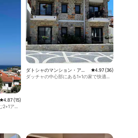
ダトシャのマンション・アパ
レビュー36件、5つ星
4.97 (36)
ート
ダッチャの中心部にある1+1の家で快適に
お過ごしいただけます。
レビュー15件、5つ星中4.87つ星の平均評価
4.87 (15)
2+1アパ