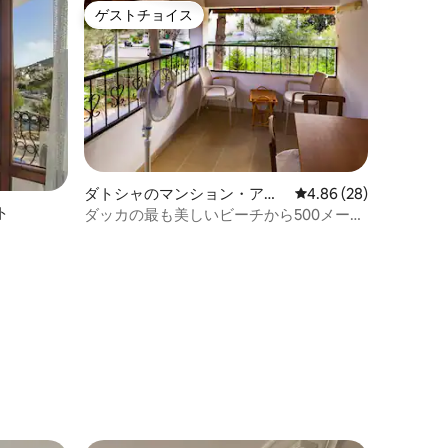
ゲストチョイス
ゲストチョイス
ダトシャのマンション・アパ
レビュー28件、5つ星
4.86 (28)
ト
ート
ダッカの最も美しいビーチから500メート
ルのところにあります...