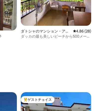
ダトシャのマンション・アパ
レビュー28件、5つ星
4.86 (28)
ト
ート
ダッカの最も美しいビーチから500メート
ルのところにあります...
ゲストチョイス
大好評のゲストチョイスです。