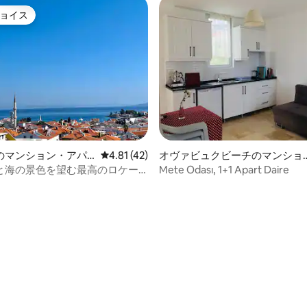
ョイス
ョイス
つ星中5つ星の平均評価
のマンション・アパ
レビュー42件、5つ星中4.81つ星の平均評価
4.81 (42)
オヴァビュクビーチのマンショ
ン・アパート
と海の景色を望む最高のロケー
Mete Odası, 1+1 Apart Daire
る3+1アパート