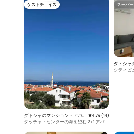
ゲストチョイス
スーパー
ゲストチョイス
スーパー
ダトシャ
シティビュ
ダトシャのマンション・アパ
レビュー14件、5つ星中
4.79 (14)
ート
ダッチャ・センターの海を望む 2+1 アパー
ト 3