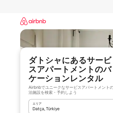
コ
ン
テ
ン
ツ
に
ス
キ
ッ
プ
ダトシャにあるサービ
スアパートメントのバ
ケーションレンタル
Airbnbでユニークなサービスアパートメント
泊施設を検索・予約しよう
エリア
検索結果が表示されたら、上下の矢印キーを使っ