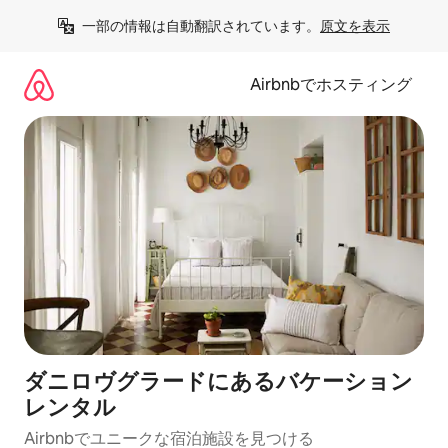
コ
一部の情報は自動翻訳されています。
原文を表示
ン
テ
ン
Airbnbでホスティング
ツ
に
ス
キ
ッ
プ
ダニロヴグラードにあるバケーション
レンタル
Airbnbでユニークな宿泊施設を見つける