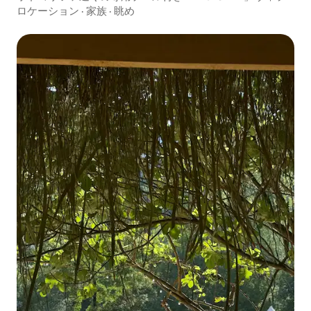
ロケーション
·
家族
·
眺め