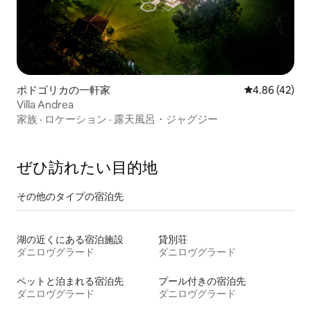
ポドゴリカの一軒家
レビュー42件
4.86 (42)
Villa Andrea
家族
·
ロケーション
·
露天風呂・ジャグジー
ぜひ訪⁠れ⁠た⁠い目⁠的⁠地
その他のタ⁠イ⁠プ⁠の宿⁠泊⁠先
湖の近くにある宿泊施設
貸別荘
ダニロヴグラード
ダニロヴグラード
ペットと泊まれる宿泊先
プール付きの宿泊先
ダニロヴグラード
ダニロヴグラード