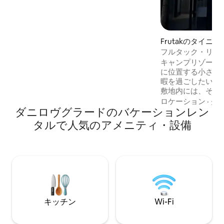
ドルーム1室、シャワー付きバスルーム1
室、無料の洗面用具とベッドリネン、薄
型テレビ、無料ワイヤレスインターネッ
ト、エアコン、屋内と屋外のダイニング
エリアがあります。 利便性を高めるため
Frutakのタイニ
に、Rest House Tunjevoのゲストはカヤ
フルタック・リゾー
ック、アーチェリー、フィッシングを楽
キャンプリゾート
しむことができます。 こちらの美しい宿
に位置する小さな
泊施設へようこそ！
暇を過ごしたい人
敷地内には、それ
インターネット、
ロケーション
·
グ
ダニロヴグラードのバケーションレン
ブルベッドを備え
があります。ゲス
タルで人気のアメニティ・設備
キューエリア、子
ド、そして周辺の
なサイクリングツ
自転車を利用でき
院の近くにあるキ
トカは、快適さと
み合わせを提供し
キッチン
Wi-Fi