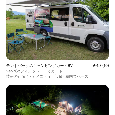
テントバックのキャンピングカー・RV
レビュー10
4.8 (10)
Van2Goフィアット・ドゥカート
情報の正確さ
·
アメニティ・設備
·
屋内スペース