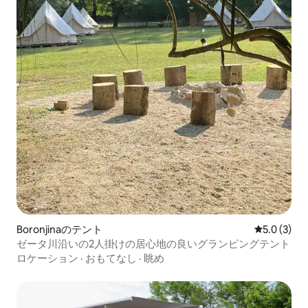
Boronjinaのテント
レビュー3
5.0 (3)
ゼータ川沿いの2人掛けの居心地の良いグランピングテント
ロケーション
·
おもてなし
·
眺め