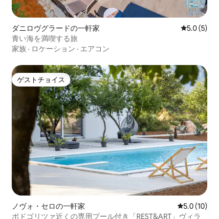
ダニロヴグラードの一軒家
レビュー5
5.0 (5)
青い海を満喫する旅
家族
·
ロケーション
·
エアコン
ゲストチョイス
ゲストチョイス
ノヴォ・セロの一軒家
レビュー10
5.0 (10)
ポドゴリツァ近くの専用プール付き「REST&ART」ヴィラ