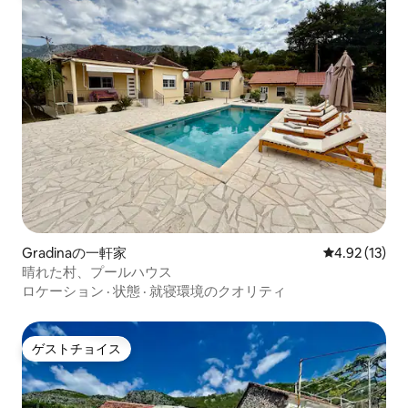
Gradinaの一軒家
レビュー13件
4.92 (13)
晴れた村、プールハウス
ロケーション
·
状態
·
就寝環境のクオリティ
ゲストチョイス
ゲストチョイス