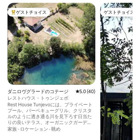
ゲストチョイス
ゲストチョイス
大好評のゲストチョイスです。
ゲストチョイス
ダニロヴグラードのコテージ
レビュー40件、5つ星中5.0
5.0 (40)
レストハウス・トゥンジェボ
Rest House Tunjevoには、プライベート
プール、バーベキューグリル、クリスタ
ルのように透き通る川を見下ろす日当た
りの良いテラス、オーガニックガーデ
ン、プライベート駐車場があります。 レ
家族
·
ロケーション
·
眺め
ストハウスには、ベッド2台を備えたベッ