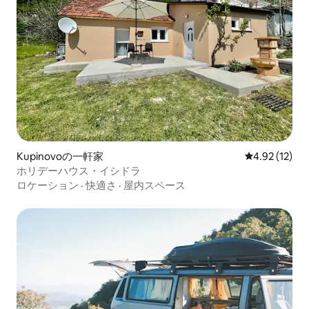
Kupinovoの一軒家
レビュー12件
4.92 (12)
ホリデーハウス・イシドラ
ロケーション
·
快適さ
·
屋内スペース