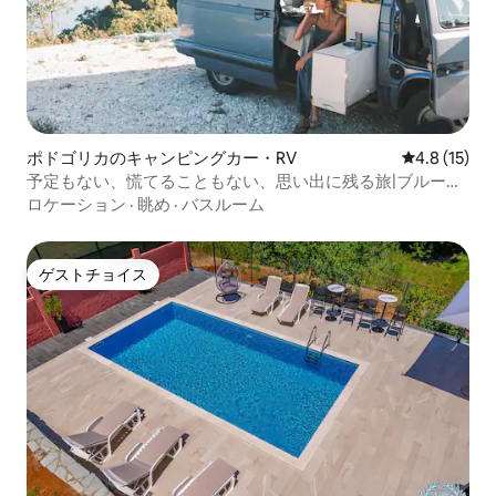
ポドゴリカのキャンピングカー・RV
レビュー15
4.8 (15)
予定もない、慌てることもない、思い出に残る旅|ブルーキ
ャンピングカー
ロケーション
·
眺め
·
バスルーム
ゲストチョイス
ゲストチョイス