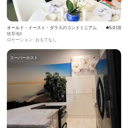
オールド・イースト・ダラスのコンドミニアム
レビュー3
5.0 (3)
牧草地II
ロケーション
·
おもてなし
スーパーホスト
スーパーホスト