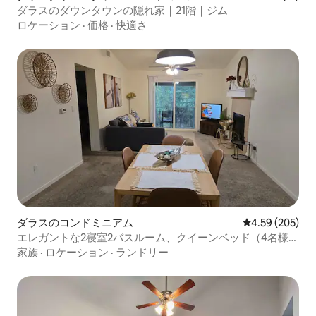
ダラスのダウンタウンの隠れ家｜21階｜ジム
ロケーション
·
価格
·
快適さ
ダラスのコンドミニアム
レビュー205件
4.59 (205)
エレガントな2寝室2バスルーム、クイーンベッド（4名様以
上）。
家族
·
ロケーション
·
ランドリー