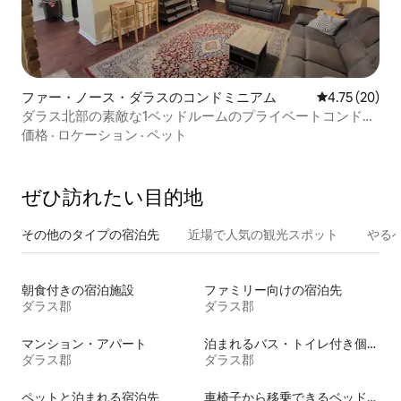
ファー・ノース・ダラスのコンドミニアム
レビュー20件
4.75 (20)
ダラス北部の素敵な1ベッドルームのプライベートコンドミ
ニアム
価格
·
ロケーション
·
ペット
ぜひ訪⁠れ⁠た⁠い目⁠的⁠地
その他のタ⁠イ⁠プ⁠の宿⁠泊⁠先
近場で人気の観光スポット
やる
朝食付きの宿泊施設
ファミリー向けの宿泊先
ダラス郡
ダラス郡
マンション・アパート
泊まれるバス・トイレ付き個室
ダラス郡
ダラス郡
ペットと泊まれる宿泊先
車椅子から移乗できるベッドがある宿泊施設