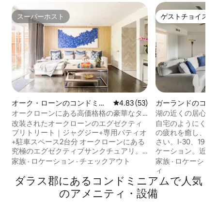
スーパーホスト
ゲストチョイス
スーパーホスト
ゲストチョイス
オーク・ローンのコンドミニ
レビュー53件、5つ星中4.83
4.83 (53)
ガーランドのコン
アム
オークローンにある高価格格の豪華なタ
湖の近くの居心地
ウンハウス
（屋根付き駐車ス
改装されたオークローンのエグゼクティ
自宅のようにくつ
ブリトリート｜ジャグジー+専用パティオ
の疲れを癒し、ご
+駐車スペース2台分 オークローンにある
さい。I-30、19
究極のエグゼクティブサンクチュアリ。
ケーション。近く
30日以上の滞在用に改装された、ハイラ
トランがあります
家族
·
ロケーション
·
チェックアウト
家族
·
ロケーショ
ンドパークに隣接するこの家は、落ち着
プテンズコーブマ
ィ
いたモダンなインテリア、キングスイー
ダラス郡にあるコンドミニアムで人気
ります。バスショ
ト、エンタープライズメッシュWi-Fiを備
ます。 スマートROKUテレビ3台（各寝室
のアメニティ・設備
えています。外に出ると、新しいホット
とリビングルーム
タブとダイニングセットを備えた、トゥ
キッチン、洗濯乾
ルム風の巨大な専用パティオがありま
駐車場1台分と屋根