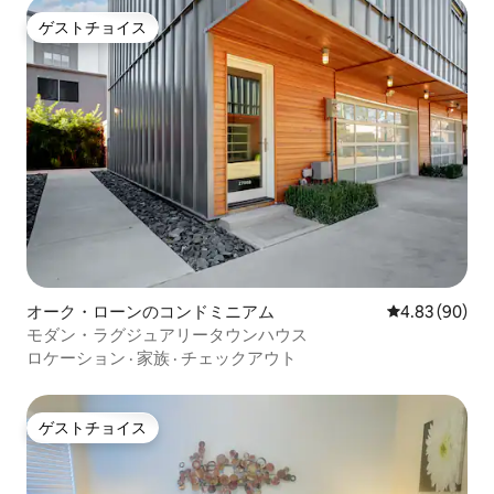
ゲストチョイス
ゲストチョイス
オーク・ローンのコンドミニアム
レビュー90件
4.83 (90)
モダン・ラグジュアリータウンハウス
ロケーション
·
家族
·
チェックアウト
ゲストチョイス
ゲストチョイス