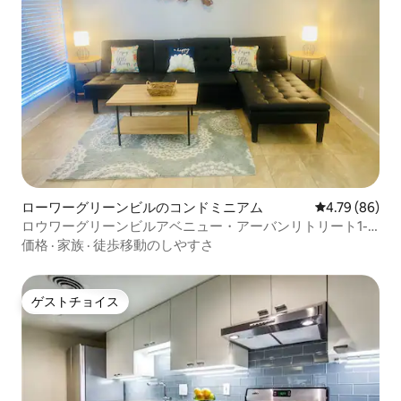
ローワーグリーンビルのコンドミニアム
レビュー86件
4.79 (86)
ロウワーグリーンビルアベニュー・アーバンリトリート1-
BRコンドミニアム
価格
·
家族
·
徒歩移動のしやすさ
ゲストチョイス
ゲストチョイス