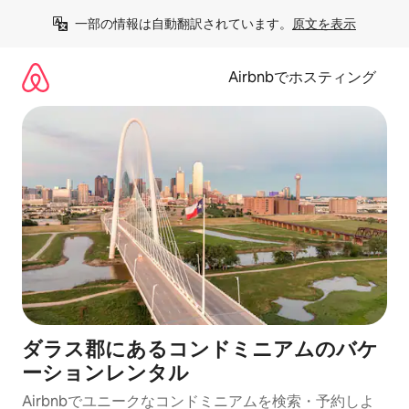
コ
一部の情報は自動翻訳されています。
原文を表示
ン
テ
ン
Airbnbでホスティング
ツ
に
ス
キ
ッ
プ
ダラス郡にあるコンドミニアムのバケ
ーションレンタル
Airbnbでユニークなコンドミニアムを検索・予約しよ