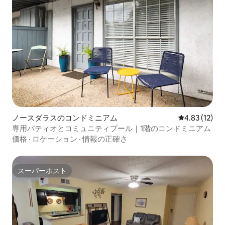
ノースダラスのコンドミニアム
レビュー12件
4.83 (12)
専用パティオとコミュニティプール｜1階のコンドミニアム
価格
·
ロケーション
·
情報の正確さ
スーパーホスト
スーパーホスト