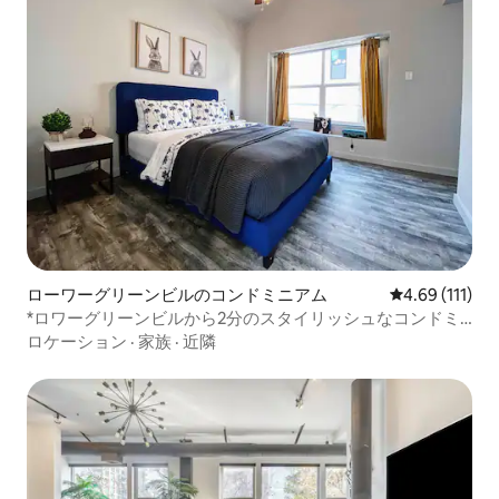
ローワーグリーンビルのコンドミニアム
レビュー111
4.69 (111)
*ロワーグリーンビルから2分のスタイリッシュなコンドミ
ニアム*
ロケーション
·
家族
·
近隣