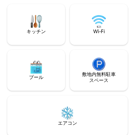
す。**なかなか見つからない専用駐車ス
イーンベッド2台
ペースが2台分あります。**ダウンタウン
近くにダラスの観
から数分ですが、完全にプライベートで
ト、ロックウォー
す。洗練された、すぐに使える家。
キッチン
Wi-Fi
敷地内無料駐⁠車
プール
ス⁠ペ⁠ー⁠ス
エアコン