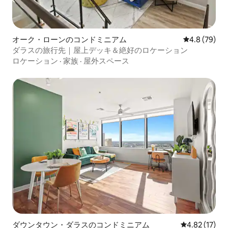
オーク・ローンのコンドミニアム
レビュー79
4.8 (79)
ダラスの旅行先｜屋上デッキ＆絶好のロケーション
ロケーション
·
家族
·
屋外スペース
ダウンタウン・ダラスのコンドミニアム
レビュー17件
4.82 (17)