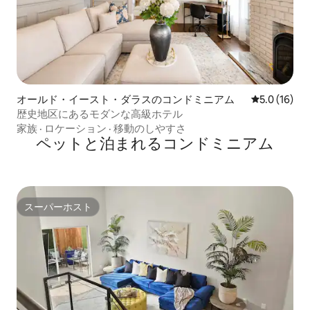
オールド・イースト・ダラスのコンドミニアム
レビュー16
5.0 (16)
歴史地区にあるモダンな高級ホテル
家族
·
ロケーション
·
移動のしやすさ
ペットと泊まれるコンドミニアム
スーパーホスト
スーパーホスト