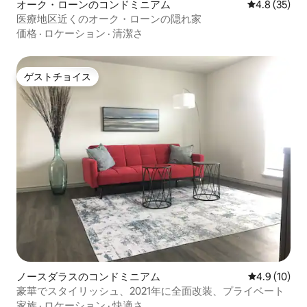
オーク・ローンのコンドミニアム
レビュー35
4.8 (35)
医療地区近くのオーク・ローンの隠れ家
価格
·
ロケーション
·
清潔さ
ゲストチョイス
ゲストチョイス
ノースダラスのコンドミニアム
レビュー10
4.9 (10)
豪華でスタイリッシュ、2021年に全面改装、プライベート
家族
·
ロケーション
·
快適さ