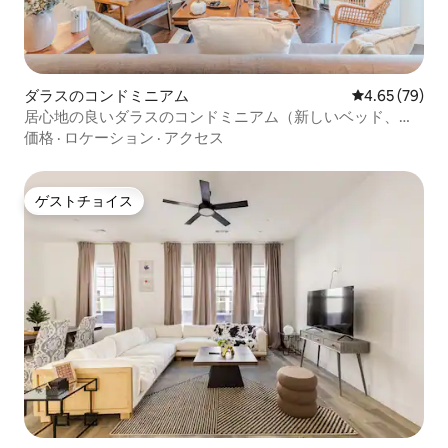
ダラスのコンドミニアム
レビュー79件
4.65 (79)
居心地の良いダラスのコンドミニアム（新しいベッド、エ
アコン、キッチン用品）
価格
·
ロケーション
·
アクセス
ゲストチョイス
ゲストチョイス