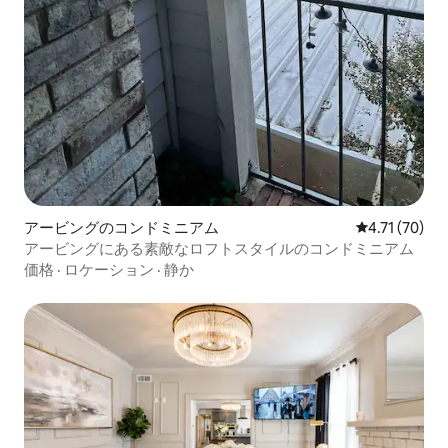
アービングのコンドミニアム
レビュー70件
4.71 (70)
アービングにある素敵なロフトスタイルのコンドミニアム
価格
·
ロケーション
·
静か