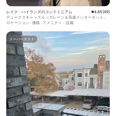
レイク・ハイランズのコンドミニアム
レビュー49件
4.65 (49)
デュークスキャッスル（ガレージ＆高速インターネット付
き）
ロケーション
·
価格
·
アメニティ・設備
スーパーホスト
スーパーホスト