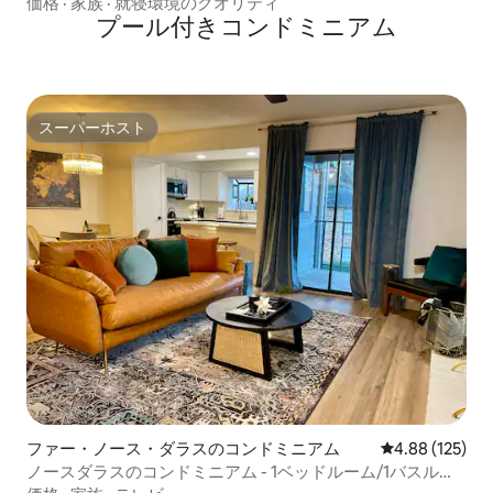
アム
価格
·
家族
·
就寝環境のクオリティ
プール付きコンドミニアム
スーパーホスト
スーパーホスト
ファー・ノース・ダラスのコンドミニアム
レビュー125件
4.88 (125)
ノースダラスのコンドミニアム - 1ベッドルーム/1バスルー
ム＋プールビュー