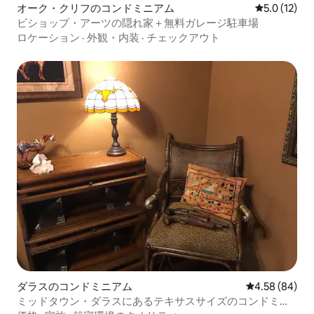
オーク・クリフのコンドミニアム
レビュー12
5.0 (12)
ビショップ・アーツの隠れ家＋無料ガレージ駐車場
ロケーション
·
外観・内装
·
チェックアウト
ダラスのコンドミニアム
レビュー84件
4.58 (84)
ミッドタウン・ダラスにあるテキサスサイズのコンドミニ