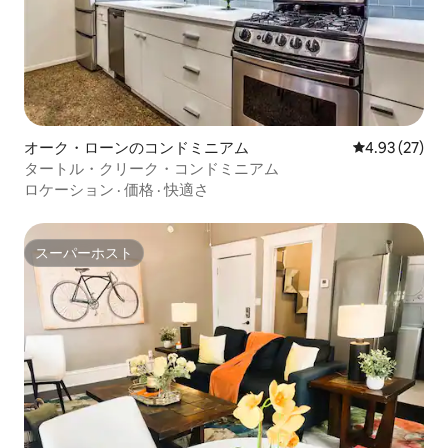
オーク・ローンのコンドミニアム
レビュー27件
4.93 (27)
タートル・クリーク・コンドミニアム
ロケーション
·
価格
·
快適さ
スーパーホスト
スーパーホスト