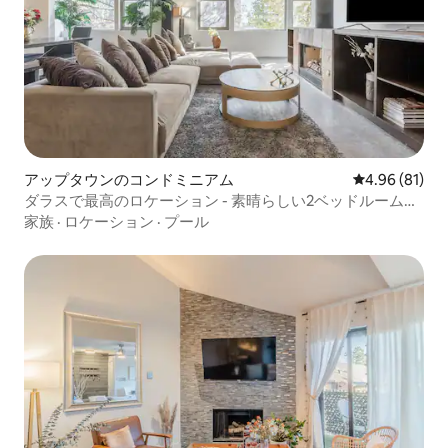
アップタウンのコンドミニアム
レビュー81件
4.96 (81)
ダラスで最高のロケーション - 素晴らしい2ベッドルームの
コンドミニアム
家族
·
ロケーション
·
プール