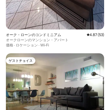
オーク・ローンのコンドミニアム
レビュー53件
4.87 (53)
オークローンのマンション・アパート
価格
·
ロケーション
·
Wi-Fi
ゲストチョイス
ゲストチョイス