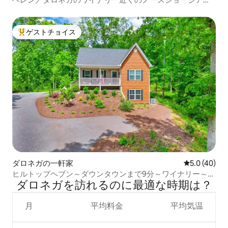
キャビン
ゲストチョイス
大好評のゲストチョイスです。
ダロネガの一軒家
レビュー40
5.0 (40)
ヒルトップヘブン～ダウンタウンまで9分～ワイナリー～ア
ダロネガを訪⁠れ⁠るの⁠に最⁠適⁠な時⁠期⁠は⁠？
ーケード～焚き火台
月
平均料金
平均気温