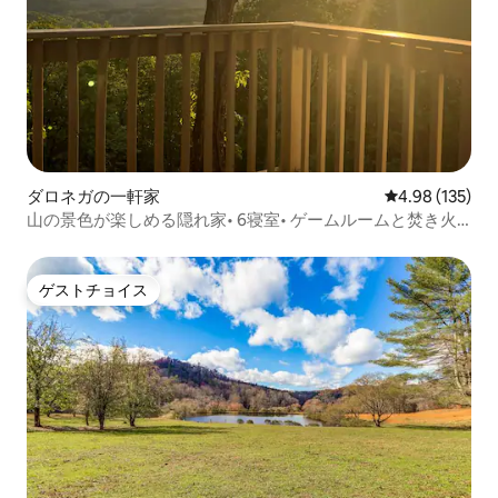
ダロネガの一軒家
レビュー135件
4.98 (135)
山の景色が楽しめる隠れ家• 6寝室• ゲームルームと焚き火
台
ゲストチョイス
ゲストチョイス