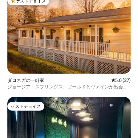
ゲストチョイス
大好評のゲストチョイスです。
ダロネガの一軒家
レビュー27
5.0 (27)
ジョージア・スプリングス、ゴールドとヴァインが出会う
場所
ゲストチョイス
ゲストチョイス