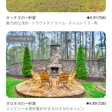
サッチズの一軒家
レビュー106件
4.91 (106)
魅力的な渓谷 - トラウトストリーム - スイムレイク - 馬
スーパーホスト
スーパーホスト
ダロネガの一軒家
レビュー126件
4.89 (126)
ジャグジー＆屋外暖炉付きダロネガのキャビン