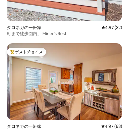
ダロネガの一軒家
レビュー32件
4.97 (32)
町まで徒歩圏内。 Miner's Rest
ゲストチョイス
大好評のゲストチョイスです。
ダロネガの一軒家
レビュー63件
4.97 (63)