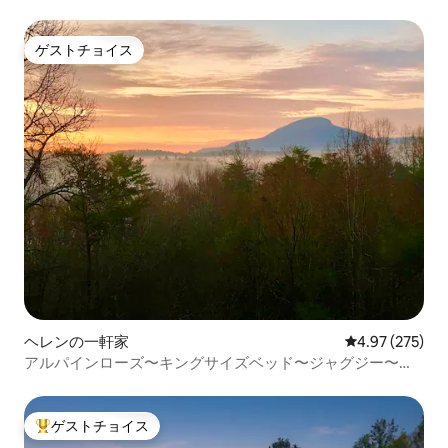
ゲストチョイス
ゲストチョイス
ヘレンの一軒家
レビュー275件
4.97 (275)
アルパインローズ〜キングサイズベッド〜ジャグジー〜素
晴らしい眺め！
ゲストチョイス
大好評のゲストチョイスです。