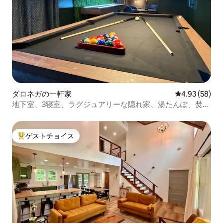
ダロネガの一軒家
レビュー58件
4.93 (58)
地下室、3寝室、ラグジュアリーな隠れ家、湯たんぽ、焚き
火台
ゲストチョイス
大好評のゲストチョイスです。