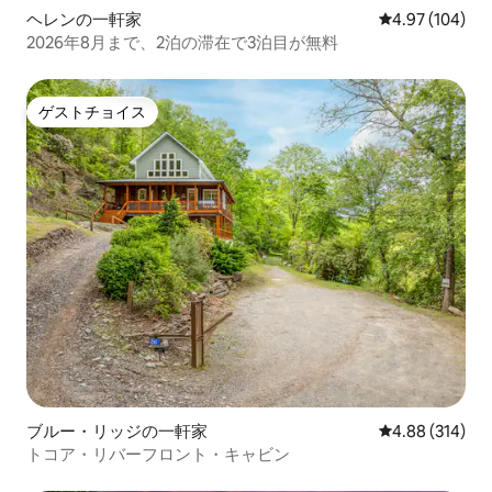
ヘレンの一軒家
レビュー104件
4.97 (104)
2026年8月まで、2泊の滞在で3泊目が無料
ゲストチョイス
ゲストチョイス
ブルー・リッジの一軒家
レビュー314件
4.88 (314)
トコア・リバーフロント・キャビン