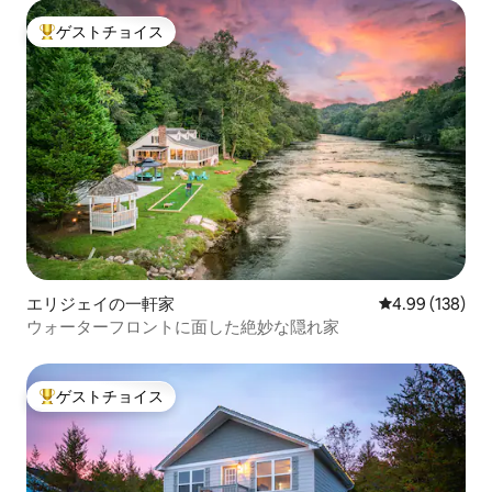
ゲストチョイス
大好評のゲストチョイスです。
エリジェイの一軒家
レビュー138件
4.99 (138)
ウォーターフロントに面した絶妙な隠れ家
ゲストチョイス
大好評のゲストチョイスです。