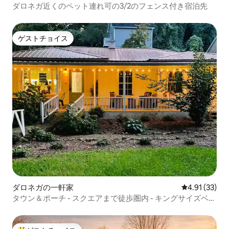
ダロネガ近くのペット連れ可の3/2のフェンス付き宿泊先
ゲストチョイス
ゲストチョイス
ダロネガの一軒家
レビュー33件
4.91 (33)
タウン＆ポーチ - スクエアまで徒歩圏内 - キングサイズベッ
ド2台のスイート