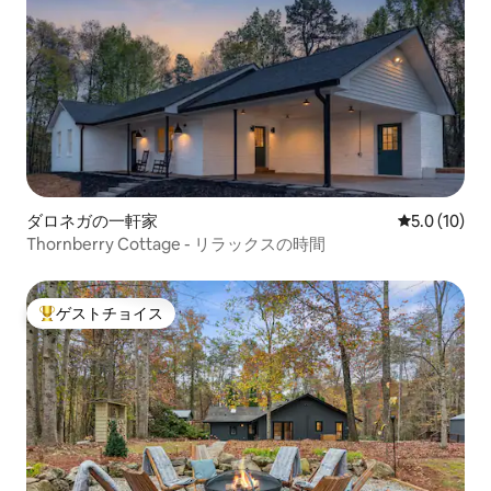
ダロネガの一軒家
レビュー10
5.0 (10)
Thornberry Cottage - リラックスの時間
ゲストチョイス
大好評のゲストチョイスです。