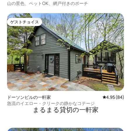
山の景色、ペットOK、網戸付きのポーチ
ゲストチョイス
ゲストチョイス
ドーソンビルの一軒家
レビュー84件
4.95 (84)
急流のイエロー・クリークの静かなコテージ
まるまる貸切の一軒家