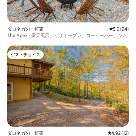
ダロネガの一軒家
レビュー94
5.0 (94)
The Apex - 露天風呂、ピザオーブン、コーヒーバー、ジム
ゲストチョイス
ゲストチョイス
ダロネガの一軒家
レビュー12件
4.92 (12)