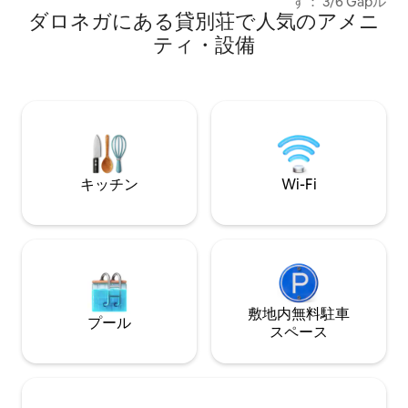
す： 3/6 Gapル
リネン、スマートテレビ、ガス暖炉、手
ダロネガにある貸別荘で人気のアメニ
ル ノースジョージ
作りの木製家具。トップクラスの家電を
チアン・トレイル
ティ・設備
備えたシェフのキッチン。グリル、ダイ
コースから20分 
ニング、景色の良い屋根付きデッキ。フ
ク・ヴィンヤーズか
ェンス付きの庭、犬連れOK、洗濯機/乾
ースから6分 ヘレンから3
燥機。フォーゲル州立公園、ヘルトンク
室にテレビがあり
リークフォールズ、ブラススタウン・ボ
ムには、映画ナイ
ールドの近く。アトランタからわずか100
適な巨大なソファ
マイルの風光明媚な場所にあり、ロード
500メガバイトのイ
トリップに最適です！
ラ充電器
キッチン
Wi-Fi
敷地内無料駐⁠車
プール
ス⁠ペ⁠ー⁠ス