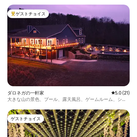
り - Wi-Fi
ゲストチョイス
大好評のゲストチョイスです。
ダロネガの一軒家
レビュー21
5.0 (21)
大きな山の景色、プール、露天風呂、ゲームルーム、シア
ター、ミニゴルフ
ゲストチョイス
ゲストチョイス