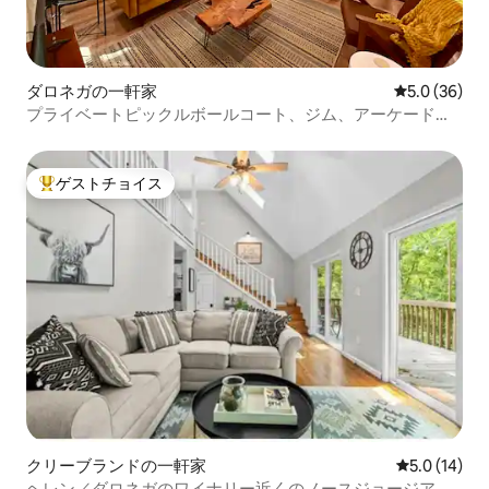
ダロネガの一軒家
レビュー36
5.0 (36)
プライベートピックルボールコート、ジム、アーケード、
ジャグジー！
ゲストチョイス
大好評のゲストチョイスです。
クリーブランドの一軒家
レビュー14
5.0 (14)
ヘレン／ダロネガのワイナリー近くのノースジョージアの