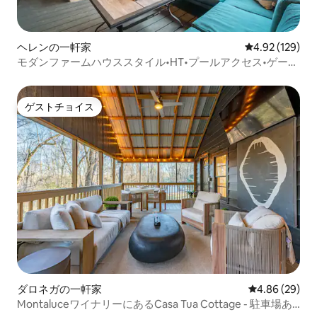
ヘレンの一軒家
レビュー129件
4.92 (129)
モダンファームハウススタイル•HT•プールアクセス•ゲーム
ルーム
ゲストチョイス
ゲストチョイス
ダロネガの一軒家
レビュー29件
4.86 (29)
MontaluceワイナリーにあるCasa Tua Cottage - 駐車場あ