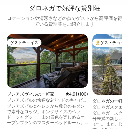
ダロネガで好評な貸別荘
ロケーションや清潔さなどの点でゲストから高評価を得
ている貸別荘をご紹介します
ゲストチョイス
ゲストチョイス
ゲストチョイス
大好評のゲストチ
ブレアズヴィルの一軒家
レビュー100件、5つ星中4.91
4.91 (100)
ブレアズビルの快適な2ベッドのキャビ
ダロネガの一軒家
ン、エアコン、Wi-Fi完備
ブレアズビル＆ヘレンから数分のモダン
ダロネガスクエア
で素朴なロッジ。キングサイズのベッ
ルーム2室、犬同伴
ダロネガ・スクエ
ド、ジャグジー、山の景色を楽しめるオ
分未満の新しいペ
ープンプランのマスターベッドルーム。
です。 また、以下もご用意してありま
バスルーム付きのクイーンルーム。高級