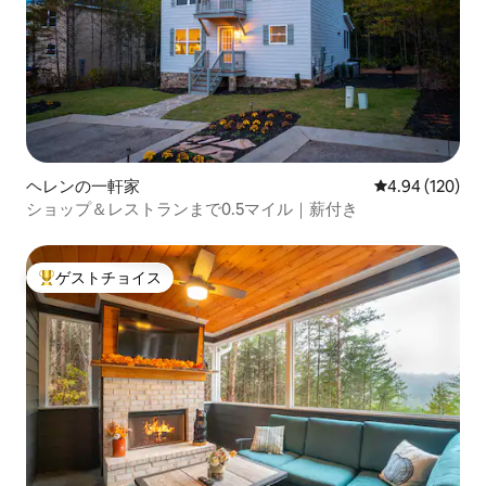
ヘレンの一軒家
レビュー120件
4.94 (120)
ショップ＆レストランまで0.5マイル｜薪付き
ゲストチョイス
大好評のゲストチョイスです。