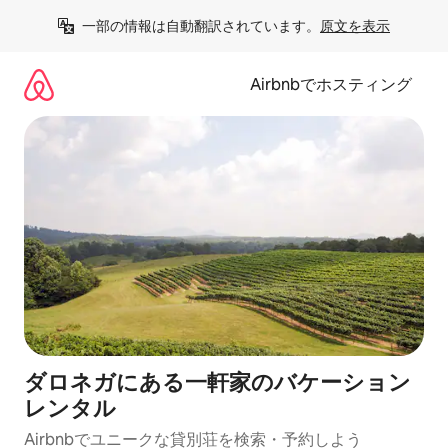
コ
一部の情報は自動翻訳されています。
原文を表示
ン
テ
ン
Airbnbでホスティング
ツ
に
ス
キ
ッ
プ
ダロネガにある一軒家のバケーション
レンタル
Airbnbでユニークな貸別荘を検索・予約しよう