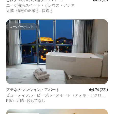
エーゲ海港スイート・ピレウス・アテネ
近隣
·
情報の正確さ
·
快適さ
スーパーホスト
スーパーホスト
アテネのマンション・アパート
レビュー221
4.74 (221)
ビューティフル・ピープル・スイート（アテネ・アクロポ
リスの眺望）
眺め
·
近隣
·
おもてなし