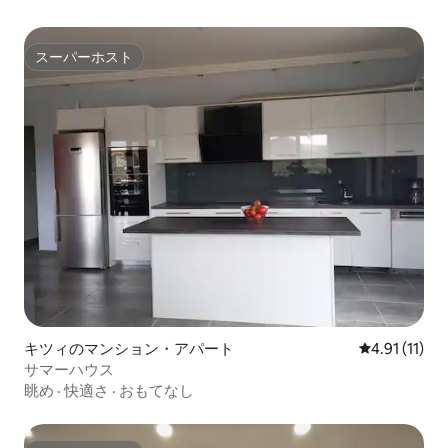
スーパーホスト
スーパーホスト
キツィのマンション・アパート
レビュー11件
4.91 (11)
サマーハウス
眺め
·
快適さ
·
おもてなし