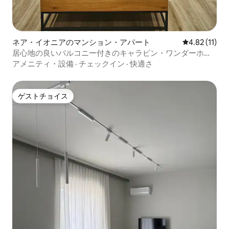
ネア・イオニアのマンション・アパート
レビュー11件
4.82 (11)
居心地の良いバルコニー付きのキャラビン・ワンダーホー
ム
アメニティ・設備
·
チェックイン
·
快適さ
ゲストチョイス
ゲストチョイス