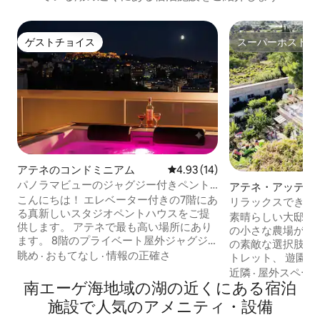
ゲストチョイス
スーパーホスト
ゲストチョイス
スーパーホスト
アテネのコンドミニアム
レビュー14件、5つ星中4.93
4.93 (14)
パノラマビューのジャグジー付きペント
アテネ・アッティ
ハウス！
こんにちは！ エレベーター付きの7階にあ
家・長屋
リラックスできる家 
る真新しいスタジオペントハウスをご提
35分～アクロポリ
素晴らしい大邸宅、 エコツーリズム
供します。 アテネで最も高い場所にあり
の小さな農場があ
ます。 8階のプライベート屋外ジャグジ
の素敵な選択肢で
ーでくつろぎながら、幻想的な夕日と街
眺め
·
おもてなし
·
情報の正確さ
トレット、 遊園地
のパノラマの眺めをお楽しみください。
ーターパーク、 す
近隣
·
屋外スペー
住所は「idras 33 Athens」です。 静かで
南エーゲ海地域の湖の近くにある宿泊
車で5分で行ける距離
安全なエリアで、すべてが揃っていま
たは暖炉付きのホ
施設で人気のアメニティ・設備
す。 観光の中心部から15分。 ご用意： ベ
みいただけます。