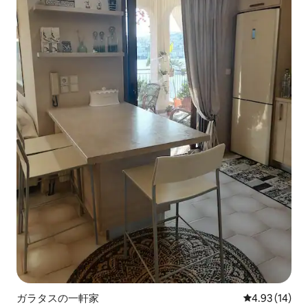
ガラタスの一軒家
レビュー14件
4.93 (14)