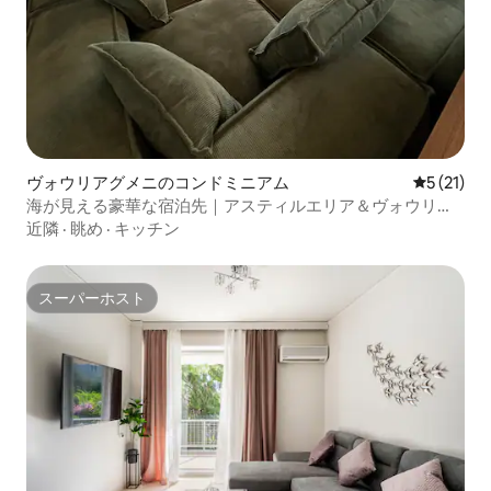
ヴォウリアグメニのコンドミニアム
レビュー2
5 (21)
海が見える豪華な宿泊先｜アスティルエリア＆ヴォウリア
グメニ中心部
近隣
·
眺め
·
キッチン
スーパーホスト
スーパーホスト