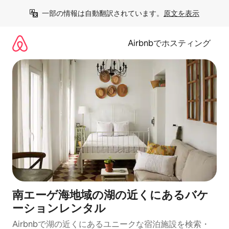
コ
一部の情報は自動翻訳されています。
原文を表示
ン
テ
ン
Airbnbでホスティング
ツ
に
ス
キ
ッ
プ
南エーゲ海地域の湖の近くにあるバケ
ーションレンタル
Airbnbで湖の近くにあるユニークな宿泊施設を検索・