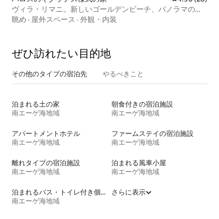
ヴィラ・リマニ。新しいゴールデンビーチ、パノラマの海
の眺め！
眺め
·
屋外スペース
·
外観・内装
ぜひ訪⁠れ⁠た⁠い目⁠的⁠地
その他のタ⁠イ⁠プ⁠の宿⁠泊⁠先
やるべきこと
泊まれる土の家
朝食付きの宿泊施設
南エーゲ海地域
南エーゲ海地域
アパートメントホテル
ファームステイの宿泊施設
南エーゲ海地域
南エーゲ海地域
離れタイプの宿泊施設
泊まれる風車小屋
南エーゲ海地域
南エーゲ海地域
泊まれるバス・トイレ付き個室
さらに表示
南エーゲ海地域