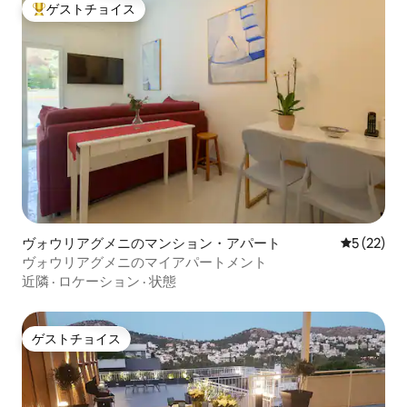
ゲストチョイス
大好評のゲストチョイスです。
ヴォウリアグメニのマンション・アパート
レビュー2
5 (22)
ヴォウリアグメニのマイアパートメント
近隣
·
ロケーション
·
状態
ゲストチョイス
ゲストチョイス