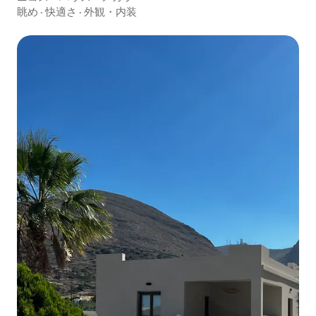
眺め
·
快適さ
·
外観・内装