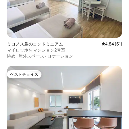
ミコノス島のコンドミニアム
レビュー61件
4.84 (61)
マイロッホ村マンション2号室
眺め
·
屋外スペース
·
ロケーション
ゲストチョイス
ゲストチョイス