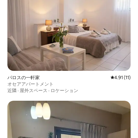
パロスの一軒家
レビュー11件
4.91 (11)
オセアアパートメント
近隣
·
屋外スペース
·
ロケーション