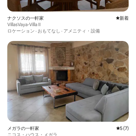
ナクソスの一軒家
新しい宿
新着
VillasVaya-Villa II
ロケーション
·
おもてなし
·
アメニティ・設備
メガラの一軒家
レビュー
5 (7)
ニコス・ハウス・メガラ