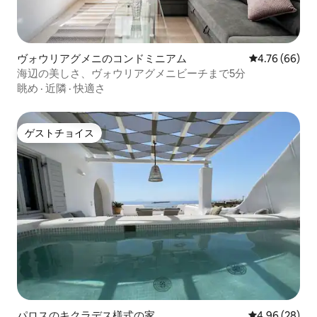
ヴォウリアグメニのコンドミニアム
レビュー66件
4.76 (66)
海辺の美しさ、ヴォウリアグメニビーチまで5分
眺め
·
近隣
·
快適さ
ゲストチョイス
ゲストチョイス
パロスのキクラデス様式の家
レビュー28件
4.96 (28)