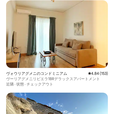
ヴォウリアグメニのコンドミニアム
レビュー153件
4.84 (153)
ヴーリアグメニリビエラ1BRデラックスアパートメント
近隣
·
状態
·
チェックアウト