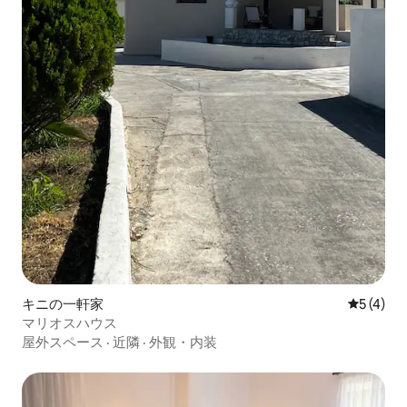
キニの一軒家
レビュー
5 (4)
マリオスハウス
屋外スペース
·
近隣
·
外観・内装