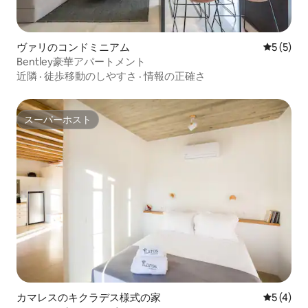
ヴァリのコンドミニアム
レビュー
5 (5)
Bentley豪華アパートメント
近隣
·
徒歩移動のしやすさ
·
情報の正確さ
スーパーホスト
スーパーホスト
カマレスのキクラデス様式の家
レビュー
5 (4)