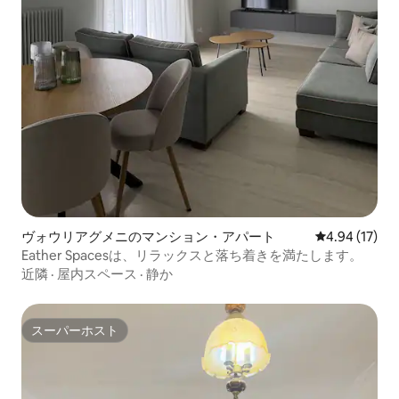
ヴォウリアグメニのマンション・アパート
レビュー17件
4.94 (17)
Eather Spacesは、リラックスと落ち着きを満たします。
近隣
·
屋内スペース
·
静か
スーパーホスト
スーパーホスト