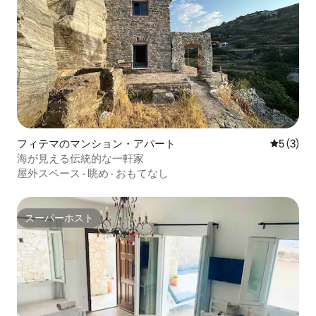
フィテマのマンション・アパート
レビュー
5 (3)
海が見える伝統的な一軒家
屋外スペース
·
眺め
·
おもてなし
スーパーホスト
スーパーホスト