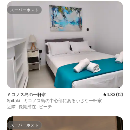
スーパーホスト
スーパーホスト
ミコノス島の一軒家
レビュー12件
4.83 (12)
Spitaki - ミコノス島の中心部にある小さな一軒家
近隣
·
長期滞在
·
ビーチ
スーパーホスト
スーパーホスト