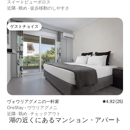
スイートビューポロス
近隣
·
眺め
·
徒歩移動のしやすさ
ゲストチョイス
ゲストチョイス
ヴォウリアグメニの一軒家
レビュー25件
4.92 (25)
OreStay - ヴウリアグメニ
近隣
·
眺め
·
チェックアウト
湖の近くにあるマンション・アパート