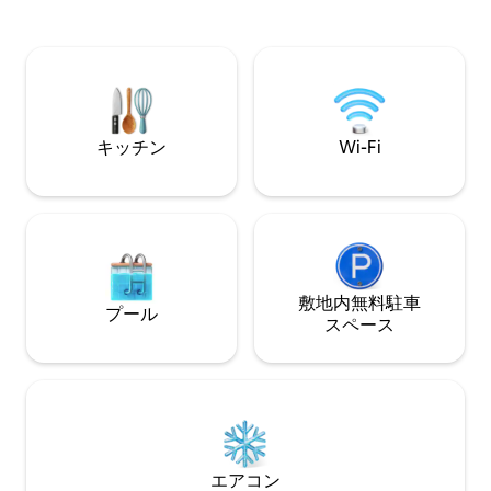
ッド（160×200センチ、ダブルサイズ）
然、オリーブの木
Wi-Fi エアコン 清潔なリネン類／タオル
景色。 ぜひご覧ください
シャンプー ヘアドライヤー アイロン スマ
https://abnb.me/Y
ートテレビ コーヒー／紅茶 15:00以降の
イオウの温かさや、N
キーボックスを使ったチェックイン 柔軟
ネマの経験を、一
に対応可能です。
い。
キッチン
Wi-Fi
敷地内無料駐⁠車
プール
ス⁠ペ⁠ー⁠ス
エアコン