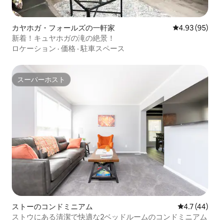
カヤホガ・フォールズの一軒家
レビュー95件
4.93 (95)
新着！キュヤホガの滝の絶景！
ロケーション
·
価格
·
駐車スペース
スーパーホスト
スーパーホスト
ストーのコンドミニアム
レビュー44
4.7 (44)
ストウにある清潔で快適な2ベッドルームのコンドミニアム