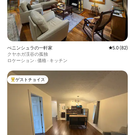
ぺニンシュラの一軒家
レビュー82
5.0 (82)
クヤホガ渓谷の孤独
ロケーション
·
価格
·
キッチン
ゲストチョイス
大好評のゲストチョイスです。