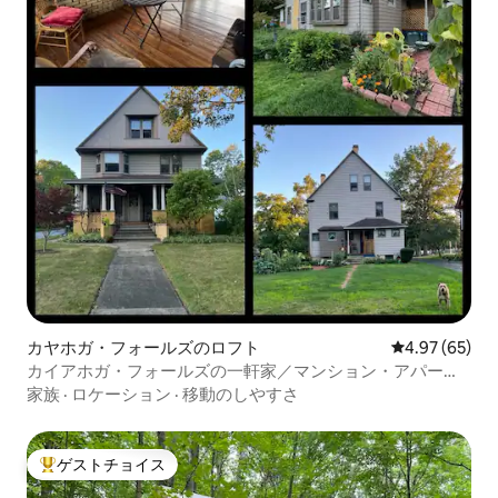
カヤホガ・フォールズのロフト
レビュー65件
4.97 (65)
カイアホガ・フォールズの一軒家／マンション・アパート
／ロフト
家族
·
ロケーション
·
移動のしやすさ
ゲストチョイス
大好評のゲストチョイスです。