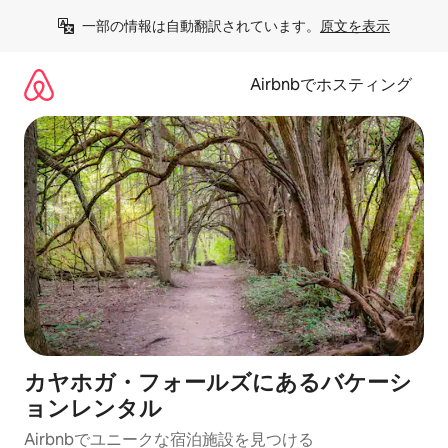
コ
一部の情報は自動翻訳されています。
原文を表示
ン
テ
ン
Airbnbでホスティング
ツ
に
ス
キ
ッ
プ
カヤホガ・フォールズにあるバケーシ
ョンレンタル
Airbnbでユニークな宿泊施設を見つける