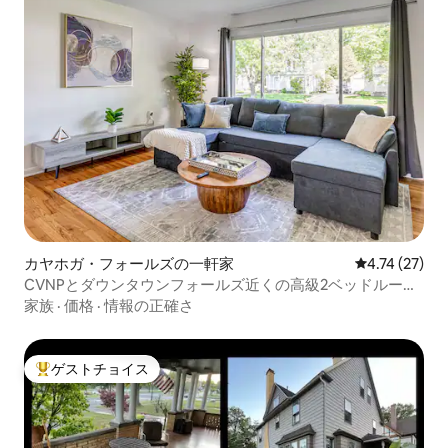
カヤホガ・フォールズの一軒家
レビュー27件
4.74 (27)
CVNPとダウンタウンフォールズ近くの高級2ベッドルーム
の隠れ家
家族
·
価格
·
情報の正確さ
ゲストチョイス
大好評のゲストチョイスです。