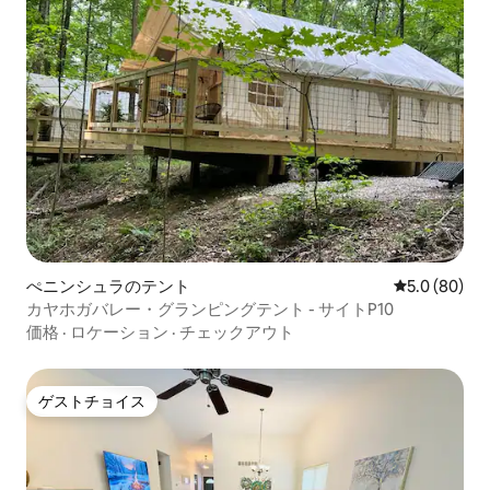
ぺニンシュラのテント
レビュー80
5.0 (80)
カヤホガバレー・グランピングテント - サイトP10
価格
·
ロケーション
·
チェックアウト
ゲストチョイス
ゲストチョイス