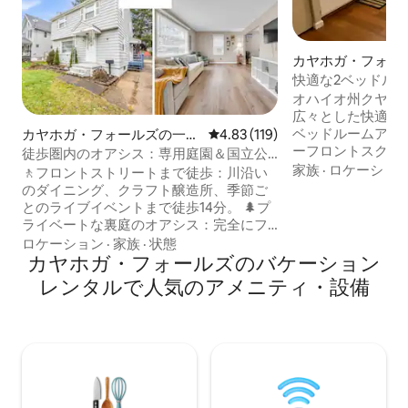
カヤホガ・フォー
ション・アパート
快適な2ベッドル
バーフロントまで
オハイオ州クヤホ
広々とした快適で
ベッドルームアパー
カヤホガ・フォールズの一軒
レビュー119件、5つ星中4.83
4.83 (119)
ーフロントスクエ
家
徒歩圏内のオアシス：専用庭園＆国立公
ンターテイメント
家族
·
ロケーショ
園まで6マイル
🚶フロントストリートまで徒歩：川沿い
イアホガフォール
のダイニング、クラフト醸造所、季節ご
ー、スイミングプ
とのライブイベントまで徒歩14分。 🌲プ
へは徒歩で簡単に行けま
ライベートな裏庭のオアシス：完全にフ
ム・ミュージック
ェンスで囲まれており、遊び場があり、
ロケーション
·
家族
·
状態
ル未満！ 花崗岩のカウンタートップを備
成熟した松の木に囲まれています 📍中央
カヤホガ・フォールズのバケーション
えた広くて新しく
ベースキャンプ：カヤホガバレー国立公
レンタルで人気のアメニティ・設備
れた専用パティオ
園（6マイル）、ブロッサム音楽センタ
ティオ。 クリーブランド、アクロン、カ
ー、地元のトップ病院の近く。 ☕細やか
ントンの観光スポ
な心配り：キッチンに必要なものがすべ
ート8 N/Sへの
てそろっています。コーヒーノックには
ウェルカムスナックが用意されていま
す。 ✨1955年に建てられた宝石のような
家には、高速Wi-Fi、スマートテレビ、プ