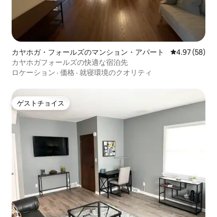
カヤホガ・フォールズのマンション・アパート
レビュー58件
4.97 (58)
カヤホガフォールズの快適な宿泊先
ロケーション
·
価格
·
就寝環境のクオリティ
ゲストチョイス
ゲストチョイス