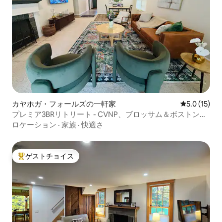
カヤホガ・フォールズの一軒家
レビュー15
5.0 (15)
プレミア3BRリトリート - CVNP、ブロッサム＆ボストンヒ
ルズ
ロケーション
·
家族
·
快適さ
ゲストチョイス
大好評のゲストチョイスです。