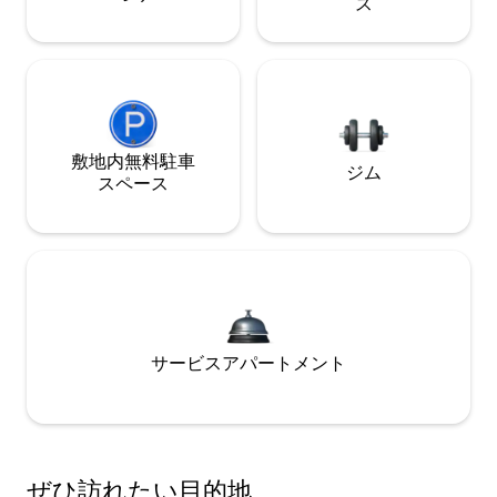
ス
敷地内無料駐⁠車
ジム
ス⁠ペ⁠ー⁠ス
サービスアパートメント
ぜひ訪⁠れ⁠た⁠い目⁠的⁠地