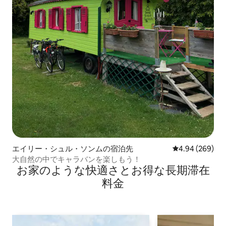
エイリー・シュル・ソンムの宿泊先
レビュー269件
4.94 (269)
大自然の中でキャラバンを楽しもう！
お家のような快⁠適⁠さ⁠とお⁠得⁠な長⁠期⁠滞⁠在
料⁠金