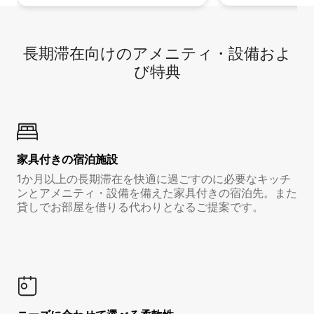
長期滞在向け⁠のア⁠メ⁠ニ⁠テ⁠ィ⁠・設⁠備⁠およ
び特⁠典
家具付き⁠の宿⁠泊⁠施⁠設
1か月以上の長期滞在を快適に過ごすのに必要なキッチ
ンとアメニティ・設備を備えた家具付きの宿泊先。また
貸しでお部屋を借りる代わりとなるご提案です。