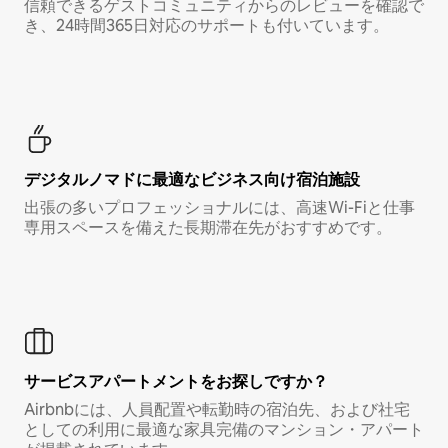
信頼できるゲストコミュニティからのレビューを確認で
き、24時間365日対応のサポートも付いています。
デジタルノマド⁠に最⁠適⁠なビ⁠ジ⁠ネ⁠ス⁠向⁠け宿⁠泊⁠施⁠設
出張の多いプロフェッショナルには、高速Wi-Fiと仕事
専用スペースを備えた長期滞在先がおすすめです。
サービスアパートメントをお探しですか？
Airbnbには、人員配置や転勤時の宿泊先、および社宅
としての利用に最適な家具完備のマンション・アパート