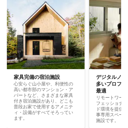
家具完備の宿⁠泊⁠施⁠設
デジタルノマド
多⁠いプ⁠ロ⁠フ⁠ェ⁠
心安らぐ山小屋や、利便性の
高い都市部のマンション・ア
最⁠適
パートなど、さまざまな家具
リモートワーク
付き宿泊施設があり、どこも
フェッショナル
普段お家で使用するアメニテ
ド環境を提供する
ィ・設備がすべてそろってい
事専用スペース
ます。
施設です。