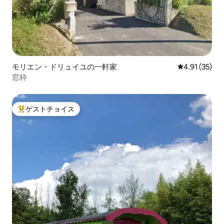
モリエン・ドリュイユの一軒家
レビュー35件
4.91 (35)
窓枠
ゲストチョイス
大好評のゲストチョイスです。