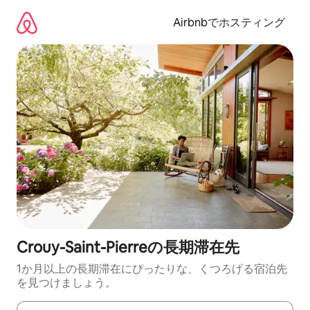
コ
ン
Airbnbでホスティング
テ
ン
ツ
に
ス
キ
ッ
プ
Crouy-Saint-Pierreの長期滞在先
1か月以上の長期滞在にぴったりな、くつろげる宿泊先
を見つけましょう。