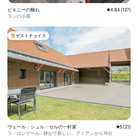
ピキニーの離れ
レビュー137件
4.84 (137)
ランの小屋
ゲストチョイス
大好評のゲストチョイスです。
ヴェール・シュル・セルの一軒家
レビュー2
5 (21)
ラ・ロンゲール - 静かで新しい、アミアンから15分