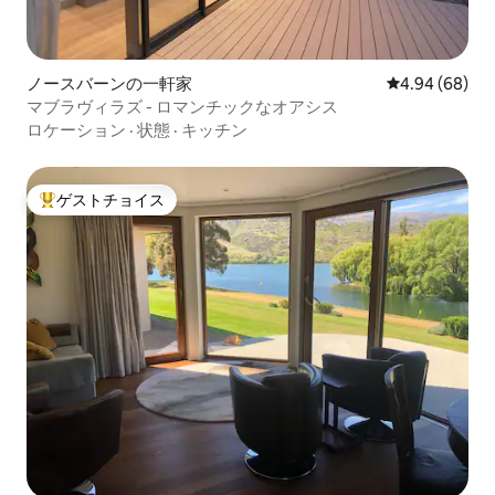
ノースバーンの一軒家
レビュー68件
4.94 (68)
マブラヴィラズ - ロマンチックなオアシス
ロケーション
·
状態
·
キッチン
ゲストチョイス
大好評のゲストチョイスです。