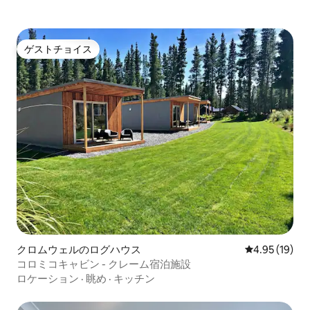
ゲストチョイス
ゲストチョイス
クロムウェルのログハウス
レビュー19件
4.95 (19)
コロミコキャビン - クレーム宿泊施設
ロケーション
·
眺め
·
キッチン