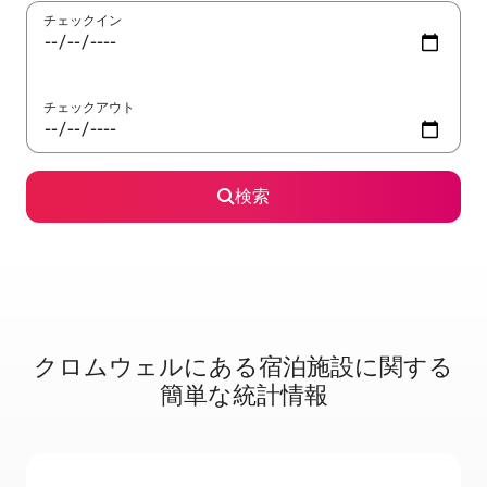
チェックイン
チェックアウト
検索
クロムウェルに⁠あ⁠る宿⁠泊⁠施⁠設⁠に関⁠す⁠る
簡⁠単⁠な統⁠計⁠情⁠報