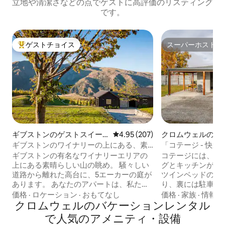
立地や清潔さなどの点でゲストに高評価のリスティング
です。
ゲストチョイス
スーパーホスト
大好評のゲストチョイスです。
スーパーホスト
ギブストンのゲストスイー
レビュー207件、5つ星中4.95
4.95 (207)
クロムウェルのコ
ト
ギブストンのワイナリーの上にある、素
「コテージ - 快
晴らしい山の眺め。
ギブストンの有名なワイナリーエリアの
コテージには、オ
上にある素晴らしい山の眺め。 騒々しい
グとキッチンがあ
道路から離れた高台に、5エーカーの庭が
ツインベッドの寝
あります。 あなたのアパートは、私たち
り、裏には駐車場
の家に隣接していますが、専用の玄関が
ン湖とオールド・
価格
·
ロケーション
·
おもてなし
価格
·
家族
·
情報の
あり、とてもプライベートです。 オープ
クロムウェルのバケーションレンタル
位置しています。
ンプランキッチン、ラウンジ、ダイニン
ルまで散歩して、
で人気のアメニティ・設備
グルームが新しく改装されました。 寝室
しながら朝のコー