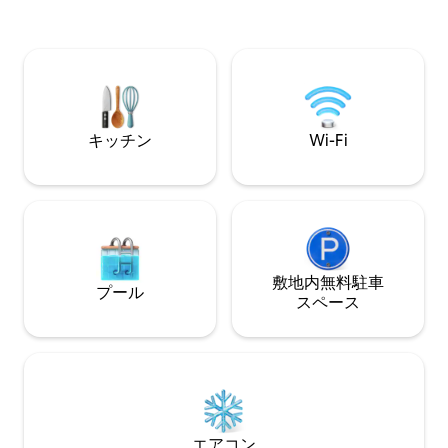
は2部屋あり、どちらにもシャワー付きの
を食べに行くこと
バスルームがあります。1部屋にはキング
の場合は、コテー
サイズのベッドが1台、もう1部屋にはキ
ルキッチン設備を
ングサイズのベッド1台またはシングルベ
外のパティオ/ベ
ッド2台があります。 薪を燃やす暖炉を楽
ます。 4つのスキー場、ワナカ、クイー
しむか、外に出て屋外の火鉢を楽しみま
ンズタウン、素晴
しょう 地元のワインを飲みながら星空を
ージーランド最大
キッチン
Wi-Fi
眺めましょう。
近いです。
敷地内無料駐⁠車
プール
ス⁠ペ⁠ー⁠ス
エアコン