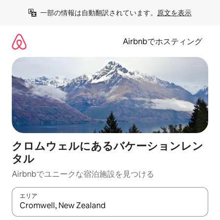
コ
一部の情報は自動翻訳されています。
原文を表示
ン
テ
ン
Airbnbでホスティング
ツ
に
ス
キ
ッ
プ
クロムウェルにあるバケーションレン
タル
Airbnbでユニークな宿泊施設を見つける
エリア
検索結果が表示されたら、上下の矢印キーを使って移動するか、