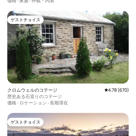
価格
·
家族
·
外観・内装
ゲストチョイス
ゲストチョイス
クロムウェルのコテージ
レビュー670件
4.78 (670)
歴史ある石造りのコテージ
価格
·
ロケーション
·
長期滞在
ゲストチョイス
ゲストチョイス