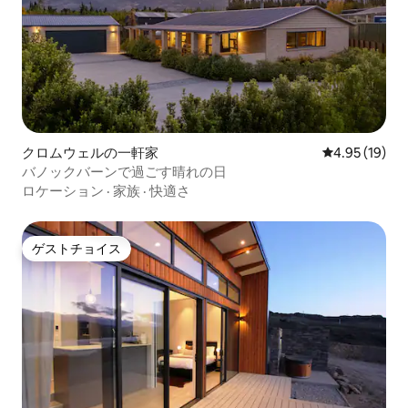
クロムウェルの一軒家
レビュー19件
4.95 (19)
バノックバーンで過ごす晴れの日
ロケーション
·
家族
·
快適さ
ゲストチョイス
ゲストチョイス