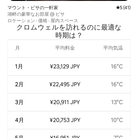
マウント・ピサの一軒家
レビュー4
5 (41)
湖畔の豪華なお部屋 @ ピサ
ロケーション
·
価格
·
屋内スペース
クロムウェルを訪⁠れ⁠るの⁠に最⁠適⁠な
時⁠期⁠は⁠？
月
平均料金
平均気温
1月
¥23,129 JPY
16°C
2月
¥22,495 JPY
16°C
3月
¥20,911 JPY
13°C
4月
¥20,753 JPY
10°C
5月
¥16,951 JPY
7°C