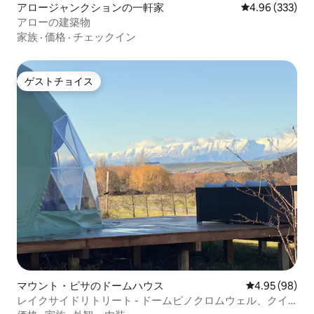
アロージャンクションの一軒家
レビュー333件
4.96 (333)
アローの建築物
家族
·
価格
·
チェックイン
ゲストチョイス
ゲストチョイス
マウント・ピサのドームハウス
レビュー98件
4.95 (98)
レイクサイドリトリート - ドームピノクロムウェル、クイ
ーンズタウン