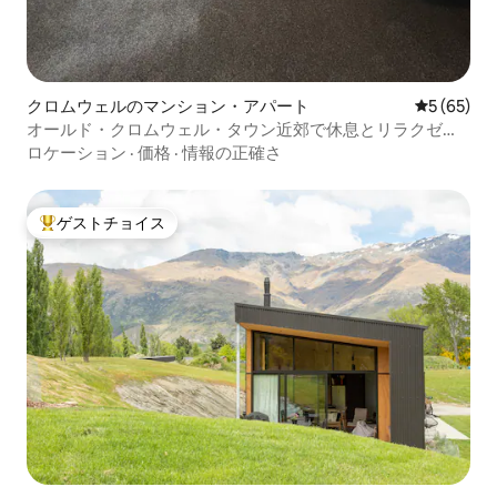
クロムウェルのマンション・アパート
レビュー6
5 (65)
オールド・クロムウェル・タウン近郊で休息とリラクゼー
ションを楽しもう
ロケーション
·
価格
·
情報の正確さ
ゲストチョイス
大好評のゲストチョイスです。