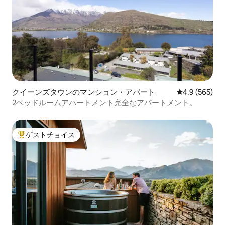
クイーンズタウンのマンション・アパート
レビュー565
4.9 (565)
2ベッドルームアパートメント完全なアパートメント。
ゲストチョイス
大好評のゲストチョイスです。