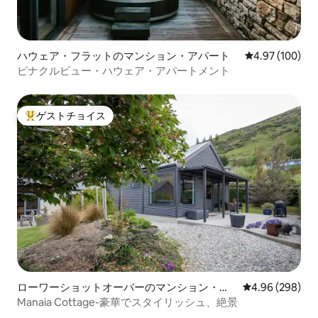
ハウェア・フラットのマンション・アパート
レビュー100件
4.97 (100)
ピナクルビュー・ハウェア・アパートメント
ゲストチョイス
大好評のゲストチョイスです。
ローワーショットオーバーのマンション・ア
レビュー298件
4.96 (298)
パート
Manaia Cottage-豪華でスタイリッシュ、絶景