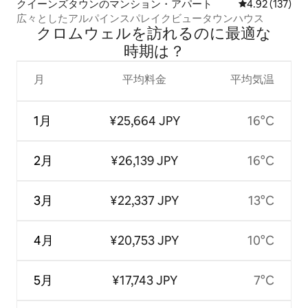
クイーンズタウンのマンション・アパート
レビュー137件
4.92 (137)
広々としたアルパインスパレイクビュータウンハウス
クロムウェルを訪⁠れ⁠るの⁠に最⁠適⁠な
時⁠期⁠は⁠？
月
平均料金
平均気温
1月
¥25,664 JPY
16°C
2月
¥26,139 JPY
16°C
3月
¥22,337 JPY
13°C
4月
¥20,753 JPY
10°C
5月
¥17,743 JPY
7°C