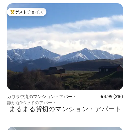
ゲストチョイス
大好評のゲストチョイスです。
カワラウ滝のマンション・アパート
レビュー316件
4.99 (316)
静かな1ベッドのアパート
まるまる貸切のマンション・アパート