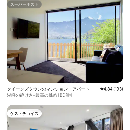
スーパーホスト
スーパーホスト
クイーンズタウンのマンション・アパート
レビュー193件
4.84 (193)
湖畔の静けさ–最高の眺め1 BDRM
ゲストチョイス
ゲストチョイス