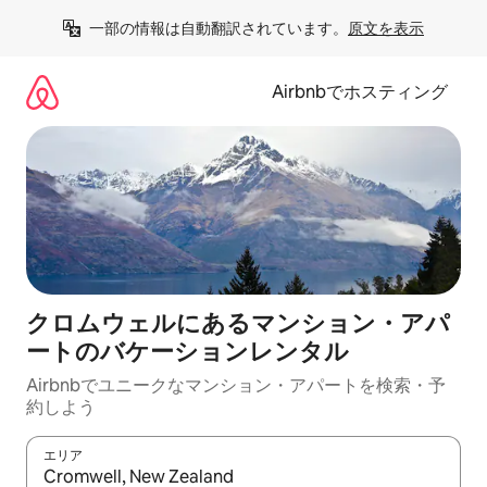
コ
一部の情報は自動翻訳されています。
原文を表示
ン
テ
ン
Airbnbでホスティング
ツ
に
ス
キ
ッ
プ
クロムウェルにあるマンション・アパ
ートのバケーションレンタル
Airbnbでユニークなマンション・アパートを検索・予
約しよう
エリア
検索結果が表示されたら、上下の矢印キーを使って移動するか、