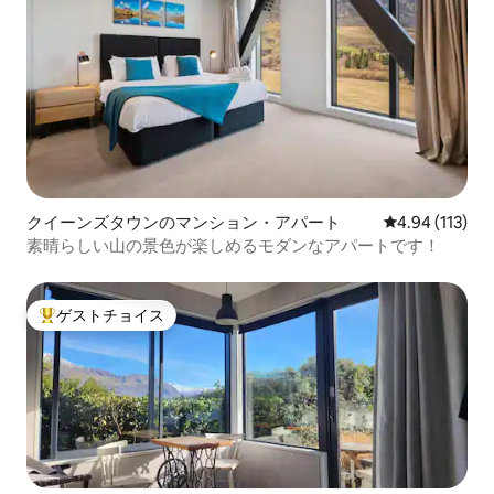
クイーンズタウンのマンション・アパート
レビュー113件
4.94 (113)
素晴らしい山の景色が楽しめるモダンなアパートです！
ゲストチョイス
大好評のゲストチョイスです。