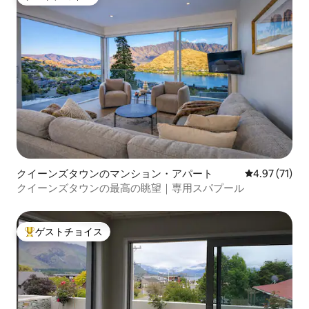
ゲストチョイス
クイーンズタウンのマンション・アパート
レビュー71件
4.97 (71)
クイーンズタウンの最高の眺望｜専用スパプール
ゲストチョイス
大好評のゲストチョイスです。