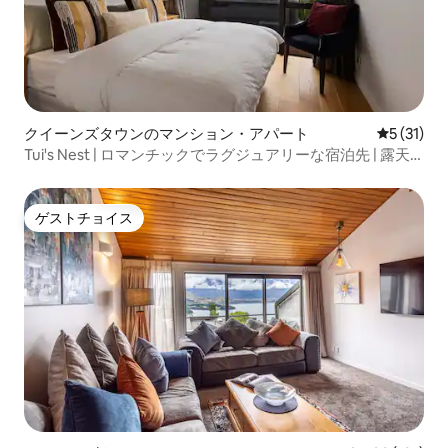
クイーンズタウンのマンション・アパート
レビュー3
5 (31)
Tui's Nest | ロマンチックでラグジュアリーな宿泊先 | 露天
風呂・ジャグジー
ゲストチョイス
ゲストチョイス