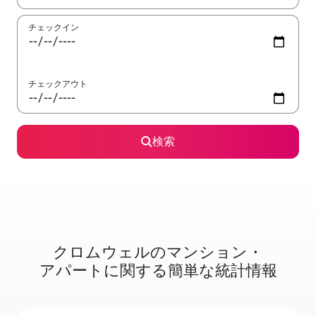
チェックイン
チェックアウト
検索
クロムウェルのマ⁠ン⁠シ⁠ョ⁠ン・
ア⁠パ⁠ー⁠ト⁠に関⁠す⁠る簡⁠単⁠な統⁠計⁠情⁠報