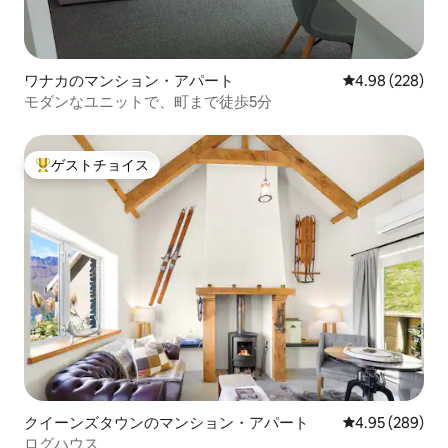
ワナカのマンション・アパート
レビュー228件
4.98 (228)
モダンなユニットで、町まで徒歩5分
ゲストチョイス
大好評のゲストチョイスです。
クイーンズタウンのマンション・アパート
レビュー289件
4.95 (289)
ログハウス