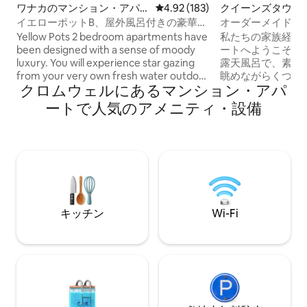
ワナカのマンション・アパー
レビュー183件、5つ星中4.92
4.92 (183)
クイーンズタウン
ト
ョン・アパート
イエローポットB、屋外風呂付きの豪華な
オーダーメイドの滞
アパート
風呂！
Yellow Pots 2 bedroom apartments have
私たちの家族経営
been designed with a sense of moody
ートへようこそ！ 原生の低木に囲まれた
luxury. You will experience star gazing
露天風呂で、素晴
from your very own fresh water outdoor
眺めながらくつろぎまし
クロムウェルにあるマンション・アパ
bath, private deck and breakfast bar
行経験からヒント
with breath-taking mountains. Boasting
テリアをユニーク
ートで人気のアメニティ・設備
top end appliances, ammenities and
居心地のよい雰囲
french linen. Located 3 mins drive, 20
えました。 • 車で5分 - 町の中心部。 • 徒
mins walk to Lake Wanaka's town
歩1分 - バス停 • 車で20分 - 空港。 • 徒歩3
centre. We promote sustainability
分 - 小さな食料品店
throughout, from the T-paper and soaps
ちは地元の夫婦で
to the Stoked outdoor baths and
地元のおすすめ情
underfloor heating systems to warm
しみにしております！ ペットの
your soul.
よび追加のゲスト
キッチン
Wi-Fi
禁止です。