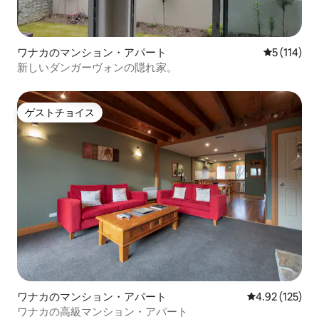
ワナカのマンション・アパート
レビュー1
5 (114)
新しいダンガーヴォンの隠れ家。
ゲストチョイス
ゲストチョイス
ワナカのマンション・アパート
レビュー125件
4.92 (125)
ワナカの高級マンション・アパート