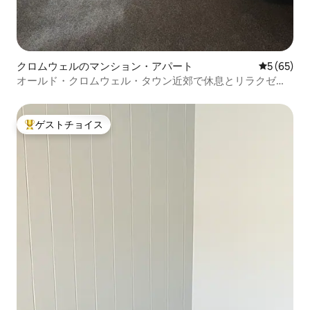
クロムウェルのマンション・アパート
レビュー6
5 (65)
オールド・クロムウェル・タウン近郊で休息とリラクゼー
ションを楽しもう
ゲストチョイス
大好評のゲストチョイスです。