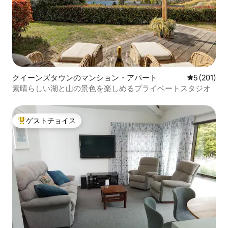
クイーンズタウンのマンション・アパート
レビュー20
5 (201)
素晴らしい湖と山の景色を楽しめるプライベートスタジオ
ゲストチョイス
大好評のゲストチョイスです。