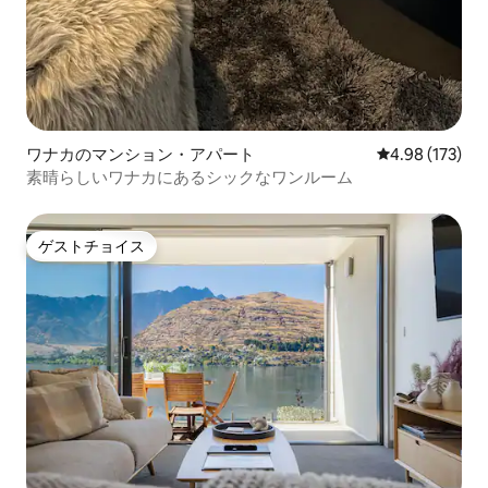
ワナカのマンション・アパート
レビュー173件
4.98 (173)
素晴らしいワナカにあるシックなワンルーム
ゲストチョイス
ゲストチョイス