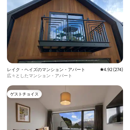
レイク・ヘイズのマンション・アパート
レビュー274件
4.92 (274)
広々としたマンション・アパート
ゲストチョイス
ゲストチョイス