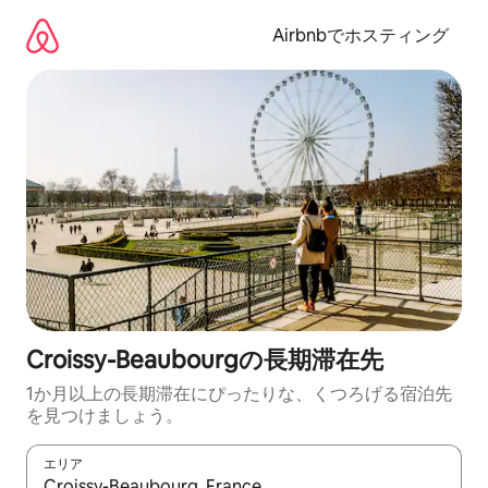
コ
ン
Airbnbでホスティング
テ
ン
ツ
に
ス
キ
ッ
プ
Croissy-Beaubourgの長期滞在先
1か月以上の長期滞在にぴったりな、くつろげる宿泊先
を見つけましょう。
エリア
検索結果が表示されたら、上下の矢印キーを使って移動するか、