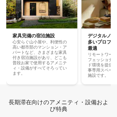
家具完備の宿⁠泊⁠施⁠設
デジタルノマド
多⁠いプ⁠ロ⁠フ⁠ェ⁠
心安らぐ山小屋や、利便性の
高い都市部のマンション・ア
最⁠適
パートなど、さまざまな家具
リモートワーク
付き宿泊施設があり、どこも
フェッショナル
普段お家で使用するアメニテ
ド環境を提供する
ィ・設備がすべてそろってい
事専用スペース
ます。
施設です。
長期滞在向け⁠のア⁠メ⁠ニ⁠テ⁠ィ⁠・設⁠備⁠およ
び特⁠典