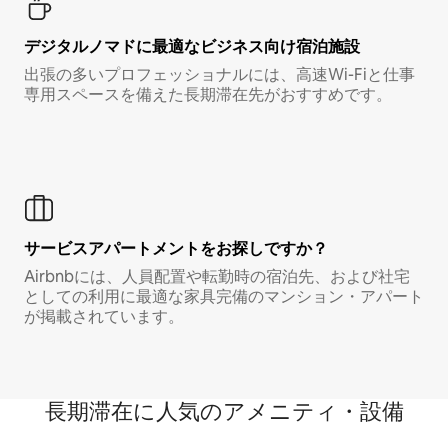
デジタルノマド⁠に最⁠適⁠なビ⁠ジ⁠ネ⁠ス⁠向⁠け宿⁠泊⁠施⁠設
出張の多いプロフェッショナルには、高速Wi-Fiと仕事
専用スペースを備えた長期滞在先がおすすめです。
サービスアパートメントをお探しですか？
Airbnbには、人員配置や転勤時の宿泊先、および社宅
としての利用に最適な家具完備のマンション・アパート
が掲載されています。
長期滞在に人気のアメニティ・設備