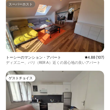
スーパーホスト
スーパーホスト
トーシーのマンション・アパート
レビュー107件
4.88 (107)
ディズニー、パリ（RER A）近くの居心地の良いアパート
ゲストチョイス
ゲストチョイス