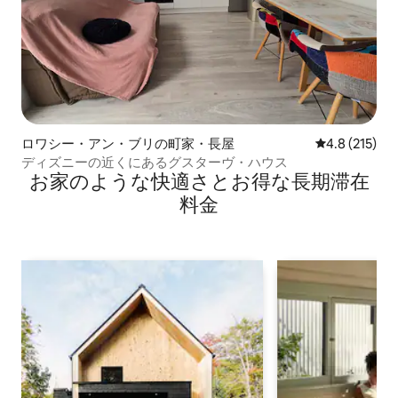
ロワシー・アン・ブリの町家・長屋
レビュー215
4.8 (215)
ディズニーの近くにあるグスターヴ・ハウス
お家のような快⁠適⁠さ⁠とお⁠得⁠な長⁠期⁠滞⁠在
料⁠金