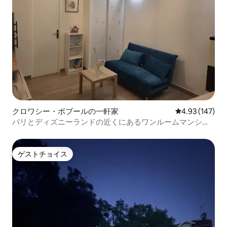
クロワシー・ボブールの一軒家
レビュー147件
4.93 (147)
パリとディズニーランドの近くにあるワンルームマンショ
ン
ゲストチョイス
ゲストチョイス