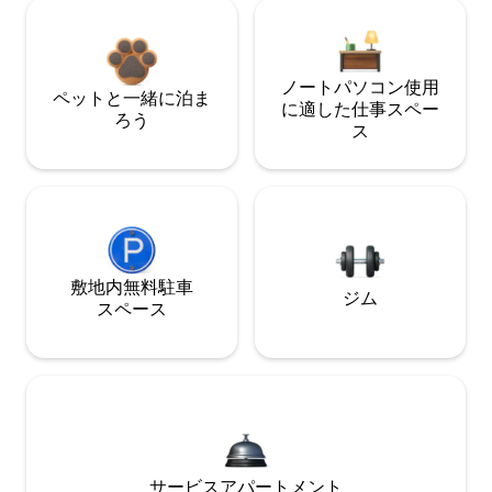
ノートパソコン使用
ペットと一緒に泊ま
に適した仕事スペー
ろう
ス
敷地内無料駐⁠車
ジム
ス⁠ペ⁠ー⁠ス
サービスアパートメント