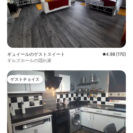
ギュイールのゲストスイート
レビュー170件
4.98 (170)
ギルズホールの隠れ家
ゲストチョイス
ゲストチョイス