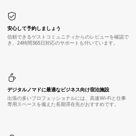
安心して予約しましょう
信頼できるゲストコミュニティからのレビューを確認で
き、24時間365日対応のサポートも付いています。
デジタルノマド⁠に最⁠適⁠なビ⁠ジ⁠ネ⁠ス⁠向⁠け宿⁠泊⁠施⁠設
出張の多いプロフェッショナルには、高速Wi-Fiと仕事
専用スペースを備えた長期滞在先がおすすめです。