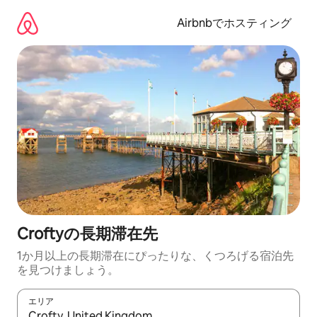
コ
ン
Airbnbでホスティング
テ
ン
ツ
に
ス
キ
ッ
プ
Croftyの長期滞在先
1か月以上の長期滞在にぴったりな、くつろげる宿泊先
を見つけましょう。
エリア
検索結果が表示されたら、上下の矢印キーを使って移動するか、