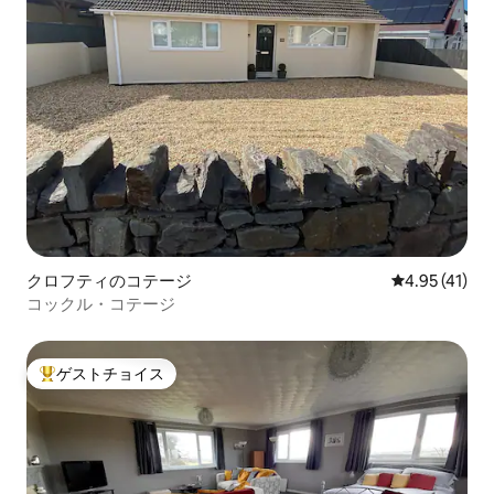
クロフティのコテージ
レビュー41件
4.95 (41)
コックル・コテージ
ゲストチョイス
大好評のゲストチョイスです。