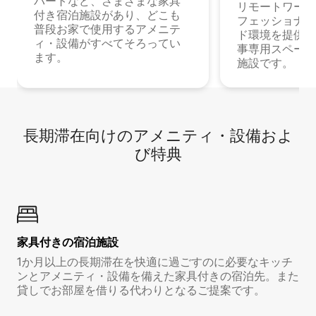
パートなど、さまざまな家具
リモートワーク
付き宿泊施設があり、どこも
フェッショナル
普段お家で使用するアメニテ
ド環境を提供する
ィ・設備がすべてそろってい
事専用スペース
ます。
施設です。
長期滞在向け⁠のア⁠メ⁠ニ⁠テ⁠ィ⁠・設⁠備⁠およ
び特⁠典
家具付き⁠の宿⁠泊⁠施⁠設
1か月以上の長期滞在を快適に過ごすのに必要なキッチ
ンとアメニティ・設備を備えた家具付きの宿泊先。また
貸しでお部屋を借りる代わりとなるご提案です。