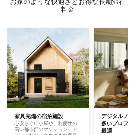
お家のような快⁠適⁠さ⁠とお⁠得⁠な長⁠期⁠滞⁠在
料⁠金
家具完備の宿⁠泊⁠施⁠設
デジタルノマド
多⁠いプ⁠ロ⁠フ⁠ェ⁠
心安らぐ山小屋や、利便性の
高い都市部のマンション・ア
最⁠適