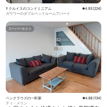
Y クルイスのコンドミニアム
レビュー224件
4.93 (224)
ガウワーのダブルベッドルームアパート
スーパーホスト
スーパーホスト
ペンクラウズの一軒家
レビュー134件
4.88 (134)
ティ・メリン