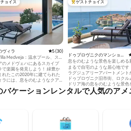
トチョイス
ゲストチョイス
ゲストチョイスです。
大好評のゲストチョイスです。
のヴィラ
レビュー30件、5つ星中5つ星の平均評価
5 (30)
つ星中5つ星の平均評価
ドゥブロヴニクのマンショ
l Villa Medveja：温水プール、ス
ン・アパート
息をのむような景色を楽しめる
景色
アのメドヴェハにあるスカイプ
豪華な5つ星Kiki Lu Apart
まるで自宅のような居心地です！ Ki
で楽園を発見しよう！ 緑豊か
ラグジュアリーアパートメント
まれたこの2020年に建てられた
ドゥブロヴニク旧市街、ロクル
ィラには、息をのむようなクア
ドリア海の息をのむような景色
の景色を望む温水インフィニテ
のバケーションレンタルで人気のアメ
ことができます。 設備の整った
す。 広々としたテラス
ーム、どちらにも専用バスルー
ベートガーデンで露天風呂・ジ
ます。 Kiki-luには、思い出に
、サウナ、屋外バーベキューダ
必要なすべてのものが揃っていま
をお楽しみください。 室内で
速インターネット、薄型テレビ
のキッチン、70インチHDTVを
車スペース、エレベーター。 ご
心地の良いリビングルーム、2つ
最大限の快適さを確保するため
ントな寝室をお楽しみくださ
らすべてが用意されています。 ドゥブロ