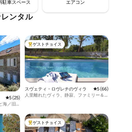
⁠車ス⁠ペ⁠ー⁠ス
エアコン
探索するのに最適な拠点となります。車2
ブビー
台分の屋根付き駐車場があります。
、バー、
す。
ンレンタル
ゲストチョイス
大好評のゲストチョイスです。
スヴェティ・ロヴレチのヴィラ
レビュー66件、5
5 (66)
人里離れたヴィラ、静寂、ファミリー＆
レビュー25件、5つ星中5つ星の平均評価
5 (25)
ペットOK
と海／旧
ゲストチョイス
大好評のゲストチョイスです。