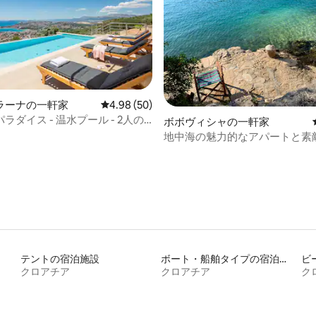
つ星中5つ星の平均評価
ラーナの一軒家
レビュー50件、5つ星中4.98つ星の平均評価
4.98 (50)
ラダイス - 温水プール - 2人の
ボボヴィシャの一軒家
マンチックな休暇
地中海の魅力的なアパートと素
チ
テントの宿泊施設
ボート・船舶タイプの宿泊施設
ビ
クロアチア
クロアチア
ク