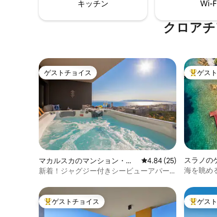
キッチン
Wi-F
れられな
ぐ予約し
クロアチ
ましょう
ゲストチョイス
ゲス
ゲストチョイス
大好評の
スラノの
マカルスカのマンション・ア
レビュー25件、5つ星中
4.84 (25)
パート
海を眺め
新着！ジャグジー付きシービューアパー
ー」
トメント – マカルスカ#2
ゲストチョイス
ゲス
大好評のゲストチョイスです。
大好評の