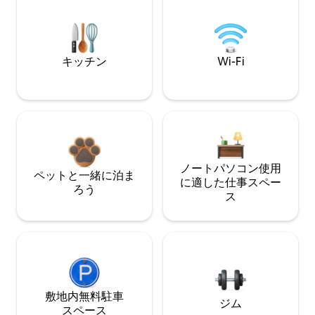
キッチン
Wi-Fi
ノートパソコン使用
ペットと一緒に泊ま
に適した仕事スペー
ろう
ス
敷地内無料駐⁠車
ジム
ス⁠ペ⁠ー⁠ス