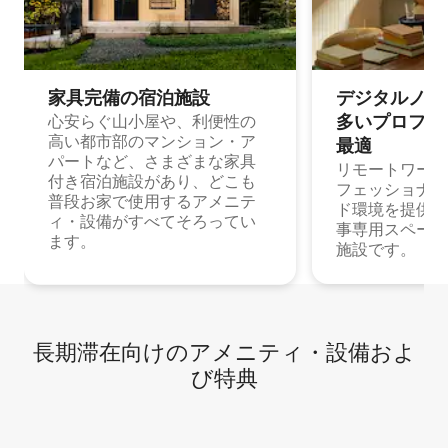
家具完備の宿⁠泊⁠施⁠設
デジタルノマド
多⁠いプ⁠ロ⁠フ⁠ェ⁠
心安らぐ山小屋や、利便性の
高い都市部のマンション・ア
最⁠適
パートなど、さまざまな家具
リモートワーク
付き宿泊施設があり、どこも
フェッショナル
普段お家で使用するアメニテ
ド環境を提供する
ィ・設備がすべてそろってい
事専用スペース
ます。
施設です。
長期滞在向け⁠のア⁠メ⁠ニ⁠テ⁠ィ⁠・設⁠備⁠およ
び特⁠典