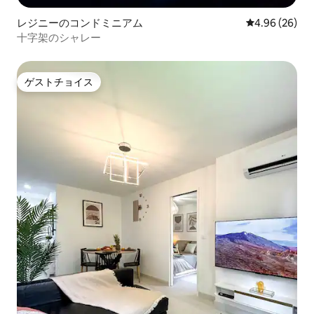
レジニーのコンドミニアム
レビュー26件
4.96 (26)
十字架のシャレー
ゲストチョイス
ゲストチョイス