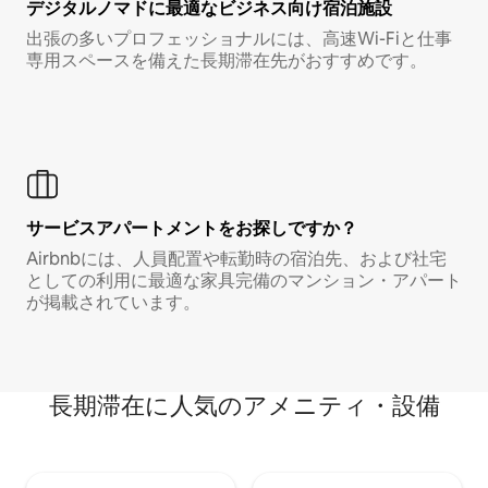
デジタルノマド⁠に最⁠適⁠なビ⁠ジ⁠ネ⁠ス⁠向⁠け宿⁠泊⁠施⁠設
出張の多いプロフェッショナルには、高速Wi-Fiと仕事
専用スペースを備えた長期滞在先がおすすめです。
サービスアパートメントをお探しですか？
Airbnbには、人員配置や転勤時の宿泊先、および社宅
としての利用に最適な家具完備のマンション・アパート
が掲載されています。
長期滞在に人気のアメニティ・設備