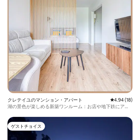
クレテイユのマンション・アパート
レビュー18件
4.94 (18)
湖の景色が楽しめる新築ワンルーム：お店や地下鉄にアク
セス良好
ゲストチョイス
ゲストチョイス