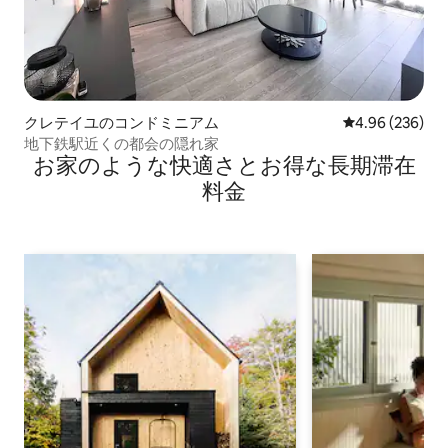
クレテイユのコンドミニアム
レビュー236件
4.96 (236)
地下鉄駅近くの都会の隠れ家
お家のような快⁠適⁠さ⁠とお⁠得⁠な長⁠期⁠滞⁠在
料⁠金