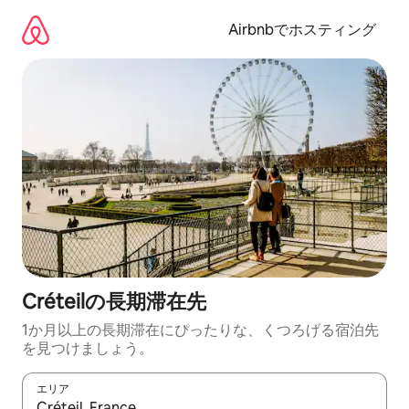
コ
ン
Airbnbでホスティング
テ
ン
ツ
に
ス
キ
ッ
プ
Créteilの長期滞在先
1か月以上の長期滞在にぴったりな、くつろげる宿泊先
を見つけましょう。
エリア
検索結果が表示されたら、上下の矢印キーを使って移動するか、