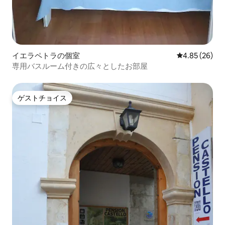
イエラペトラの個室
レビュー26件
4.85 (26)
専用バスルーム付きの広々としたお部屋
ゲストチョイス
ゲストチョイス