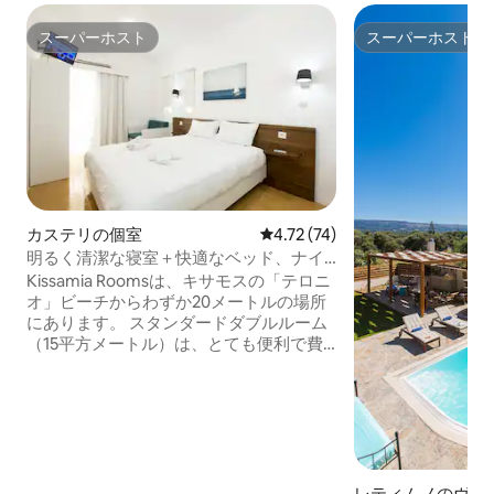
スーパーホスト
スーパーホスト
スーパーホスト
スーパーホスト
カステリの個室
レビュー74件、5つ星中4.72
4.72 (74)
明るく清潔な寝室＋快適なベッド、ナイ
トライフから2分
Kissamia Roomsは、キサモスの「テロニ
オ」ビーチからわずか20メートルの場所
にあります。 スタンダードダブルルーム
（15平方メートル）は、とても便利で費
用対効果が高く、大人2名様まで宿泊可能
です。 オプション（含まれていませ
ん）、新鮮で多様な朝食を€9.00で 1人あ
たり/1日、70メートル先のウォーターフ
ロントレストラン「The Cellar」でご利用
いただけます。 含まれていません：宿泊
税： 1ユニットあたり1日0.50ユーロ。 フ
レティムノのヴィ