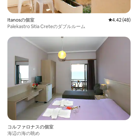
Itanosの個室
レビュー48件
4.42 (48)
Palekastro Sitia Creteのダブルルーム
コルファロナスの個室
海辺の海の眺め