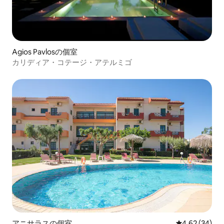
Agios Pavlosの個室
カリディア・コテージ・アテルミゴ
アニサラスの個室
レビュー34件
4.62 (34)