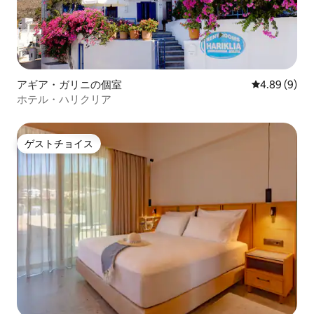
アギア・ガリニの個室
レビュー9件
4.89 (9)
ホテル・ハリクリア
ゲストチョイス
ゲストチョイス