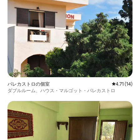
パレカストロの個室
レビュー14件
4.71 (14)
ダブルルーム、ハウス・マルゴット・パレカストロ