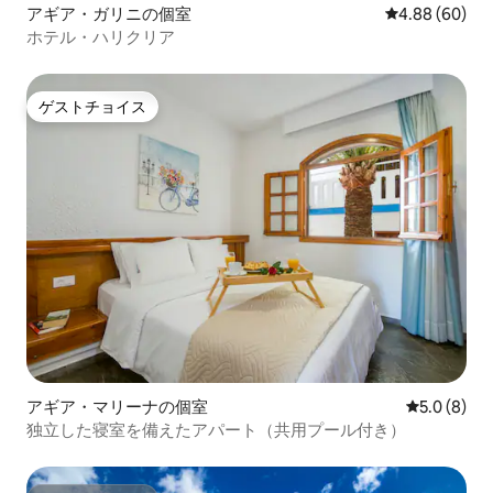
アギア・ガリニの個室
レビュー60件
4.88 (60)
ホテル・ハリクリア
ゲストチョイス
ゲストチョイス
アギア・マリーナの個室
レビュー8
5.0 (8)
独立した寝室を備えたアパート（共用プール付き）