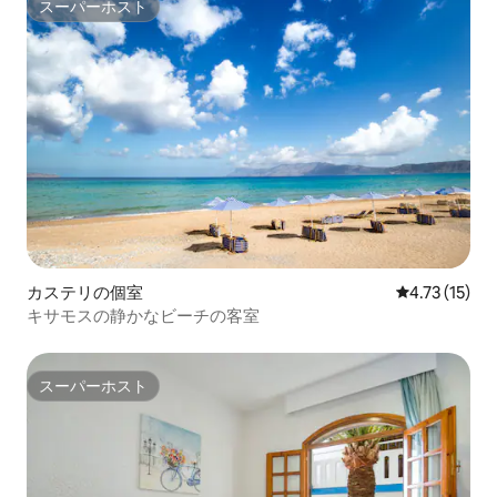
スーパーホスト
スーパーホスト
カステリの個室
レビュー15件
4.73 (15)
キサモスの静かなビーチの客室
スーパーホスト
スーパーホスト