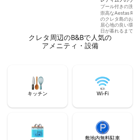
ロントオフィスデスクは、Kissamia
プール付きの洗練
Roomsから50メートルの姉妹宿泊施設
「Aestas Reside
崇高なAestas Re
「Revekka Rooms」にあります。 同性愛
のクレタ島のおも
者の方に優しい環境です。
居心地の良い環境
日が暮れるまで夏
クレタ周辺のB&B⁠で人⁠気⁠の
お迎えします。ご
行に最適なこのエ
ア⁠メ⁠ニ⁠テ⁠ィ⁠・設⁠備
は、5つのスタイ
と3つのバスルー
メントと癒しのレ
30m²の専用スイ
ットバス（非加熱
練された夏の隠れ
をお楽しみいただ
キッチン
Wi-Fi
敷地内無料駐⁠車