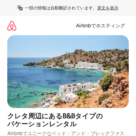
コ
一部の情報は自動翻訳されています。
原文を表示
ン
テ
ン
Airbnbでホスティング
ツ
に
ス
キ
ッ
プ
クレタ周辺にあ⁠るB&Bタ⁠イ⁠プの
バ⁠ケ⁠ー⁠シ⁠ョ⁠ンレ⁠ン⁠タ⁠ル
Airbnbでユニークなベッド・アンド・ブレックファス