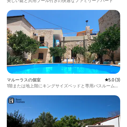
美しい庭と共用プール付きの快適なファミリーアパート
マルーラスの個室
レビュー3
5.0 (3)
1階または地上階にキングサイズベッドと専用バスルームが
あります