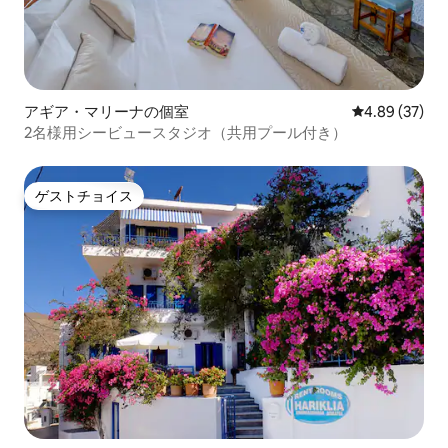
アギア・マリーナの個室
レビュー37件
4.89 (37)
2名様用シービュースタジオ（共用プール付き）
ゲストチョイス
ゲストチョイス