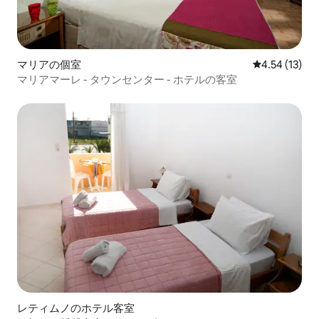
マリアの個室
レビュー13件
4.54 (13)
マリアマーレ - タウンセンター - ホテルの客室
レティムノのホテル客室