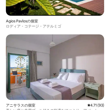
Agios Pavlosの個室
ロディア・コテージ・アテルミゴ
アニサラスの個室
レビュー93件
4.71 (93)