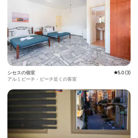
シセスの個室
レビュー3
5.0 (3)
アルミビーチ・ビーチ近くの客室