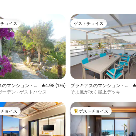
トチョイス
ゲストチョイス
ゲストチョイスです。
ゲストチョイス
中4.86つ星の平均評価
スのマンション・ア
レビュー176件、5つ星中4.98つ星の平均評価
4.98 (176)
プラキアスのマンション・ア
パート
ーデン - ゲストハウス
そよ風が吹く屋上デッキ
トチョイス
ゲストチョイス
ゲストチョイスです。
大好評のゲストチョイスです。