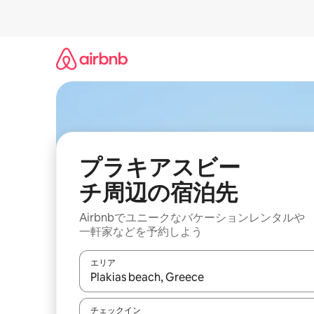
コ
ン
テ
ン
ツ
に
ス
キ
ッ
プ
プラキアスビー
チ⁠周⁠辺⁠の宿⁠泊⁠先
Airbnbでユニークなバ⁠ケ⁠ー⁠シ⁠ョ⁠ンレ⁠ン⁠タ⁠ルや
一⁠軒⁠家な⁠ど⁠を予⁠約⁠し⁠よ⁠う
エリア
検索結果が表示されたら、上下の矢印キーを使っ
チェックイン