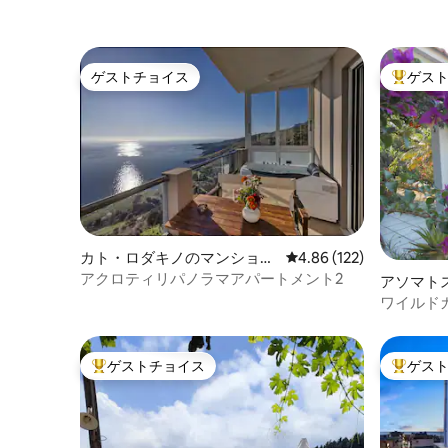
ゲストチョイス
ゲス
ゲストチョイス
大好評の
カト・ロダキノのマンショ
レビュー122件、5つ星
4.86 (122)
ン・アパート
アクロティリパノラマアパートメント2
アソマト
パート
ワイルドガ
ゲストチョイス
ゲス
大好評のゲストチョイスです。
大好評の