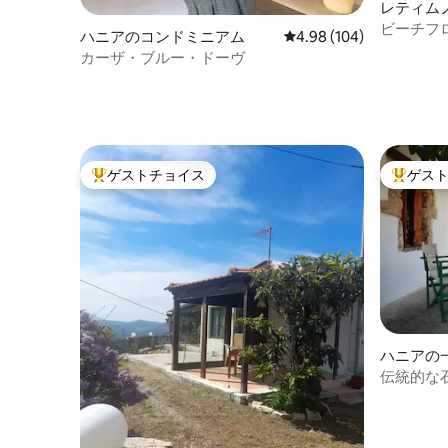
レティム
ビーチフ
ハニアのコンドミニアム
レビュー104件、5つ星
4.98 (104)
カーザ・ブルー・ドーヴ
ゲストチョイス
ゲス
大好評のゲストチョイスです。
大好評の
ハニアの
伝統的な