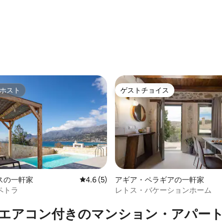
中4.96つ星の平均評価
ホスト
ゲストチョイス
ホスト
ゲストチョイス
4.86つ星の平均評価
スの一軒家
レビュー5件、5つ星中4.6つ星の平均評価
4.6 (5)
アギア・ペラギアの一軒家
ペトラ
レトス・バケーションホーム
エアコン付きのマンション・アパー