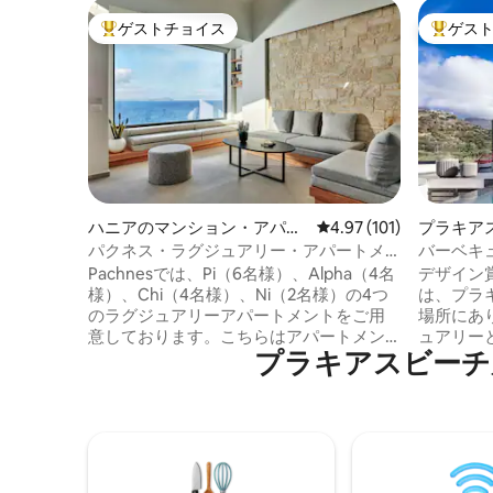
ゲストチョイス
ゲス
大好評のゲストチョイスです。
大好評の
ハニアのマンション・アパー
レビュー101件、5つ星
4.97 (101)
プラキア
ト
パクネス・ラグジュアリー・アパートメ
バーベキ
ンツ - Pi、海の眺望、温水プール
圏内の豪
Pachnesでは、Pi（6名様）、Alpha（4名
デザイン
様）、Chi（4名様）、Ni（2名様）の4つ
は、プラ
のラグジュアリーアパートメントをご用
場所にあ
意しております。こちらはアパートメン
ュアリー
プラキアスビーチ⁠周⁠辺⁠
ト「Pi」で、ベッドルーム2室にキングサ
た2ベッ
イズベッド2台、ロフトにダブルベッド1
までご宿
台、大きな窓、遮光ブラインド、ベラン
キングサ
ダ、そして街のスカイラインと自然の景
ス、そし
色が見えるテラスがあります。モダンな
ます。追
デザインで、最上級の家電が備わってい
ール、バ
ます。冷蔵庫、オーブン、電子レンジ、
グエリア