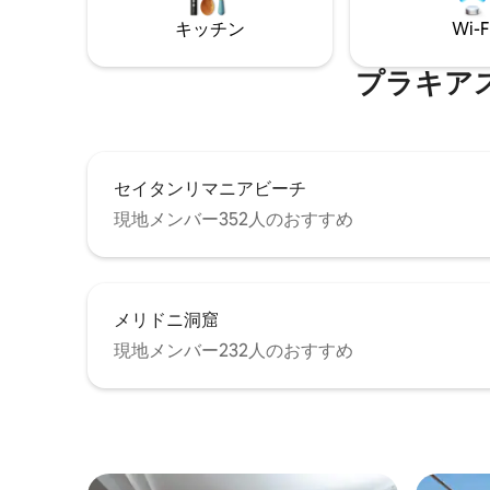
コーヒーエリアを完備したキッチンをお
しみくだ
キッチン
Wi-F
楽しみください。宿泊施設には、4つのア
リアには
パートメント用の大きな共用プールとベ
ートテレ
ビープールがあります。
っていま
プラキアスビー
適です。
セイタンリマニアビーチ
現地メンバー352人のおすすめ
メリドニ洞窟
現地メンバー232人のおすすめ