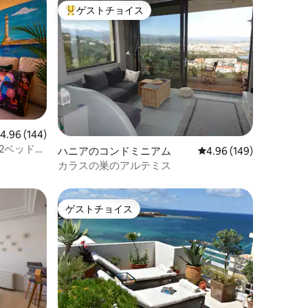
ゲストチョイス
大好評のゲストチョイスです。
レビュー144件、5つ星中4.96つ星の平均評価
4.96 (144)
・2ベッドル
ハニアのコンドミニアム
レビュー149件、5つ星
4.96 (149)
カラスの巣のアルテミス
ゲストチョイス
ゲストチョイス