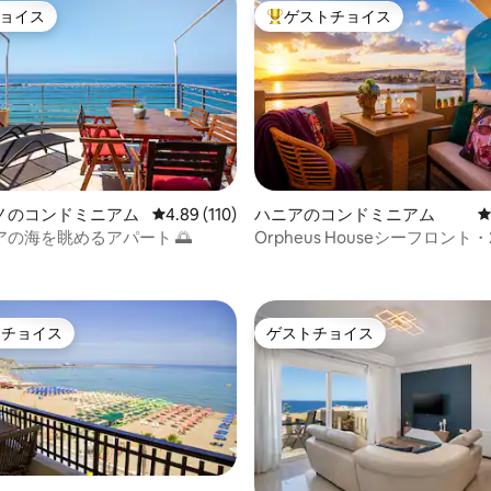
ョイス
ゲストチョイス
ョイス
大好評のゲストチョイスです。
中4.98つ星の平均評価
ノのコンドミニアム
レビュー110件、5つ星中4.89つ星の平均評価
4.89 (110)
ハニアのコンドミニアム
の海を眺めるアパート 🌅
Orpheus Houseシーフロント
ーム・海のパノラマビュー
トチョイス
ゲストチョイス
ゲストチョイスです。
ゲストチョイス