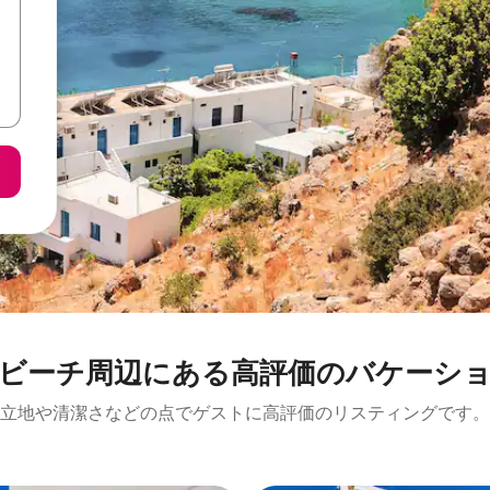
⁠周⁠辺⁠に⁠あ⁠る高⁠評⁠価⁠のバ⁠ケ⁠ー⁠シ⁠ョ⁠
立地や清潔さなどの点でゲストに高評価のリスティングです。