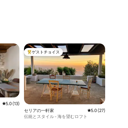
ゲストチョイス
大好評のゲストチョイスです。
レビュー13件、5つ星中5.0つ星の平均評価
5.0 (13)
セリアの一軒家
レビュー27件、5つ
5.0 (27)
伝統とスタイル - 海を望むロフト
ト