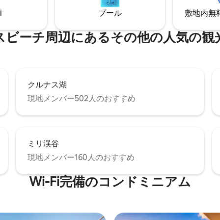
さい。オープンプランのインテ
を融合させ、思い出に残る休暇
i
プール
敷地内無料駐
、設備の整ったキッチン、スマ
しいただけます。
ビ、モダンなアメニティが備わ
す。家族やお友達との旅行に最
チ⁠周⁠辺⁠に⁠あ⁠るそ⁠の⁠他⁠の人⁠気⁠の観⁠光
クルナス湖
現地メンバー502人のおすすめ
ミリ渓谷
現地メンバー160人のおすすめ
Wi-Fi完備のコンドミニアム