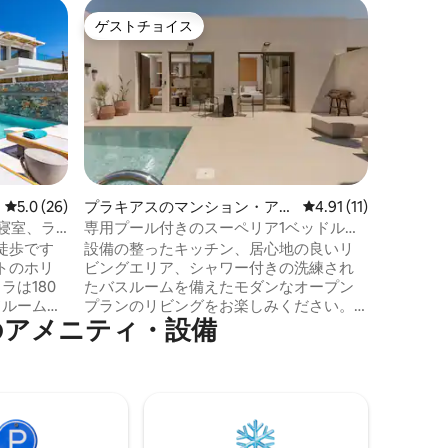
プラキア
ゲストチョイス
ゲス
ゲストチョイス
大好評
旅行を格
アヴィラ
Rokke
認され、「et
manag
す。 プラキアスの活気あるエリアに位置
し、澄ん
ッケアヴ
眺めなが
の90平
レビュー26件、5つ星中5.0つ星の平均評価
5.0 (26)
プラキアスのマンション・アパ
レビュー11件、5つ星
4.91 (11)
な寝室を
ート
2寝室、ラ
専用プール付きのスーペリア1ベッドルー
す。楽し
ムスイート
徒歩です
設備の整ったキッチン、居心地の良いリ
供します
トのホリ
ビングエリア、シャワー付きの洗練され
ラは180
たバスルームを備えたモダンなオープン
ドルームに
プランのリビングをお楽しみください。
⁠メ⁠ニ⁠テ⁠ィ⁠・⁠設⁠備
ます。ヴ
外に出ると、サンベッドと専用プールを
に最適な
備えた広々とした屋外テラスがあり、ク
レタ島の太陽の下でリラックスするのに
級プライベ
最適です。毎日のハウスキーピングによ
泊まる機会
り、ビーチや地元のタヴェルナまで徒歩
は、豪華
ですぐの場所にありながら、気楽に楽し
海の景色
い滞在をお楽しみいただけます。スイー