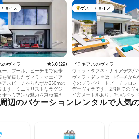
トチョイス
ゲストチョイス
ゲストチョイスです。
大好評のゲストチョイスです。
中4.97つ星の平均評価
スのヴィラ
レビュー29件、5つ星中5.0つ星の平均評価
5.0 (29)
プラキアスのヴィラ
ュー、プール、ビーチまで徒歩
ヴィラ・ダフネ・ナイアデス/ 
華なヴィラ
グジュアリー、ビーチフロント
賞を受賞したヴィラ・マエイア
ヴィラ・ダフネは、ビーチから
キアスビーチからわずか250mの
ぐのプライベートビーチフロン
ります。ミニマリストなラグジ
デーヴィラです。2階建てのヴィ
とボヘミアンな魅力を兼ね備え
平方メートルあり、2つのベッ
のバ⁠ケ⁠ー⁠シ⁠ョ⁠ン⁠レ⁠ン⁠タ⁠ル⁠で人⁠気⁠のア
ドルームのヴィラで、最大5名様
4名から5名のゲストを収容でき
泊いただけます。各寝室には、
ィラはご家族やご友人グループ
イズのベッド、高級マットレ
休暇先です。 プラキアスの砂浜からわず
て素晴らしい眺めが備わってい
か100メートルの素晴らしい高
加料金でプライベートの温水プ
ートヴィラ（2019年建築）に
ーベキュー付きの屋外ダイニン
をお見逃しなく。海辺のヴィラ
、海を望む屋上ベランダをお楽
で現代的なスタイルと感動的な