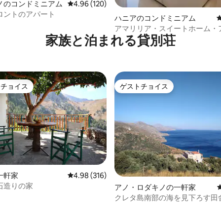
ノのコンドミニアム
レビュー120件、5つ星中4.96つ星の平均評価
4.96 (120)
ロントのアパート
中4.98つ星の平均評価
ハニアのコンドミニアム
アマリリア・スイートホーム・
家族と泊まれる貸別荘
トチョイス
ゲストチョイス
ゲストチョイスです。
ゲストチョイス
一軒家
レビュー316件、5つ星中4.98つ星の平均評価
4.98 (316)
石造りの家
アノ・ロダキノの一軒家
クレタ島南部の海を見下ろす田