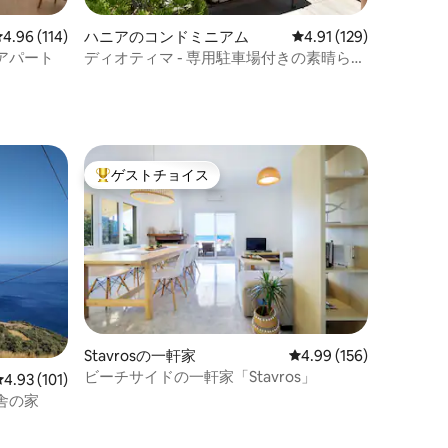
レビュー114件、5つ星中4.96つ星の平均評価
4.96 (114)
ハニアのコンドミニアム
レビュー129件、5つ星
4.91 (129)
アパート
ディオティマ - 専用駐車場付きの素晴らし
い海の眺望
ゲストチョイス
大好評のゲストチョイスです。
Stavrosの一軒家
レビュー156件、5つ星
4.99 (156)
ビーチサイドの一軒家「Stavros」
レビュー101件、5つ星中4.93つ星の平均評価
4.93 (101)
舎の家