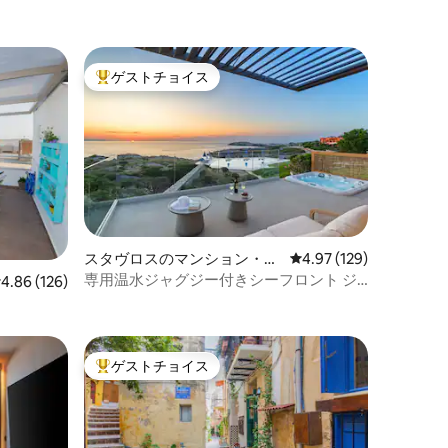
ゲストチョイス
大好評のゲストチョイスです。
スタヴロスのマンション・ア
レビュー129件、5つ星
4.97 (129)
パート
専用温水ジャグジー付きシーフロント ジ
レビュー126件、5つ星中4.86つ星の平均評価
4.86 (126)
ュニアヴィラ
ゲストチョイス
大好評のゲストチョイスです。