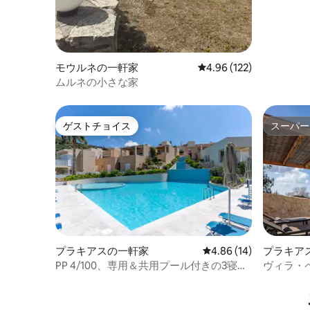
モウルネの一軒家
レビュー122件、5つ星
4.96 (122)
ムルネの小さな家
ゲストチョイス
スーパー
ゲストチョイス
スーパー
プラキアスの一軒家
レビュー14件、5つ星中
4.86 (14)
プラキア
PP 4/100、専用＆共用プール付きの3寝室
ヴィラ・
の一軒家