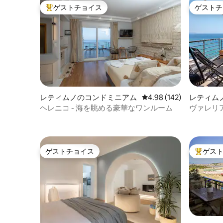
ゲストチョイス
ゲストチ
大好評のゲストチョイスです。
ゲストチ
レティムノのコンドミニアム
レビュー142件、5つ星
4.98 (142)
レティム
ヘレニコ - 海を眺める豪華なワンルーム
ヴァレリア
ゲストチョイス
ゲス
ゲストチョイス
大好評の