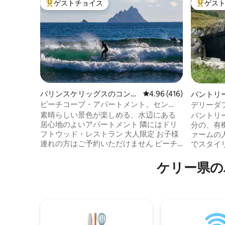
ゲストチョイス
ゲス
大好評のゲストチョイスです。
大好評の
バリンスケリッグスのコンド
レビュー416件、5つ星
4.96 (416)
バントリ
ミニアム
ビーチコーブ・アパートメント。セン
デリーダ
ト・フィナンズ・ベイ。バリンスケリッ
撮影
素晴らしい景色が楽しめる、水辺にある
バントリ
クス
居心地のよいアパートメント 隣にはドリ
分の、有
フトウッド・レストラン 大人限定 お子様
ァームの
連れの方はご予約いただけません ビーチ
でスタイ
まで20メートルという最高のロケーショ
イロッジ
ン Skellig Falconによるスケリグ諸島への
に逃避行
ケリー県の
ボート旅行（地元の桟橋から車で1分）
マのよう
Skellig Chocolate 500メートル スケリッ
のホット
グ・リング上 ワイルド・アトランティッ
たちの有
ク・ウェイ 無料Wi-Fi Netflix ここからは
ブティッ
岩と海岸線の最高の眺め。 ビーチがすぐ
した。Hi
そば ボラスヘッドループ スターウォーズ
ズムに包