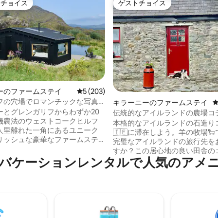
トチョイス
ゲストチョイス
ゲストチョイスです。
ゲストチョイス
中4.96つ星の平均評価
ーのファームステイ
レビュー203件、5つ星中5つ星の平均評価
5 (203)
フの穴場でロマンチックな写真
キラーニーのファームステイ
ーとグレンガリフからわずか20
伝統的なアイルランドの農場コ
機農法のウェストコークヒルフ
本格的なアイルランドの石造り
人里離れた一角にあるユニーク
🇮🇪に滞在しよう。羊の牧場
リッシュな豪華なファームステ
完璧なアイルランドの旅行先を
、デリーダフの隠れた安息の地
すか？この居心地の良い田舎の
しましょう。私たちは、パノラ
バケーションレンタルで人気のアメ
は、象徴的なリング・オブ・ケ
な山の景色、野生の風景、湖畔
ん中に位置しています。キラー
タブ、平和、静けさ、そして私
色の良いドライブ、ビーチ、山
機農産物を楽しむために、この
忘れられない思い出が近くにあ
ク、エコリトリートを設計しま
この温かく居心地の良いコテー
dden Havenは、自然の静かなリ
冒険した後に暖炉のそばでくつ
まれた空間で、再びつながり、
最適な場所です。 🏡 収容人数6名様 🌄 近