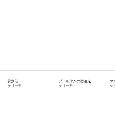
つ星中5つ星の平均評価
貸別荘
プール付きの宿泊先
マ
ケリー県
ケリー県
ケ