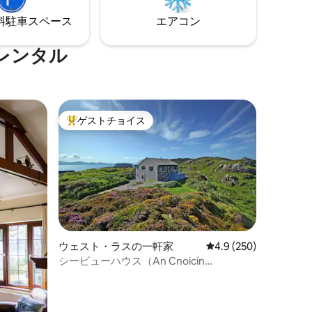
付きパティオは、川の音を聞きながら夜
のよい伝統
にリラックスするのに最適です。
⁠車ス⁠ペ⁠ー⁠ス
エアコン
ーの絶好の
レンタル
ゲストチョイス
大好評のゲストチョイスです。
ウェスト・ラスの一軒家
レビュー250件、5つ
4.9 (250)
シービューハウス（An Cnoicín
Ramhar）、カヘルダニエル