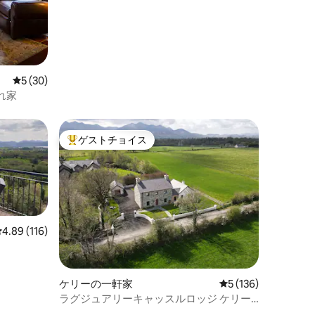
レビュー30件、5つ星中5つ星の平均評価
5 (30)
れ家
ゲストチョイス
大好評のゲストチョイスです。
レビュー116件、5つ星中4.89つ星の平均評価
4.89 (116)
ケリーの一軒家
レビュー136件、5
5 (136)
ラグジュアリーキャッスルロッジ ケリー
にある自炊可能な宿泊先