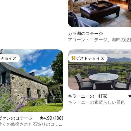
4.96つ星の平均評価
カラ湖のコテージ
アコーン・コテージ、湖畔の隠
トチョイス
ゲストチョイス
ゲストチョイスです。
大好評のゲストチョイスです。
キラーニーの一軒家
キラーニーの素晴らしい景色
ヴァンのコテージ
レビュー188件、5つ星中4.99つ星の平均評価
4.99 (188)
近くの修復された石造りのコテ