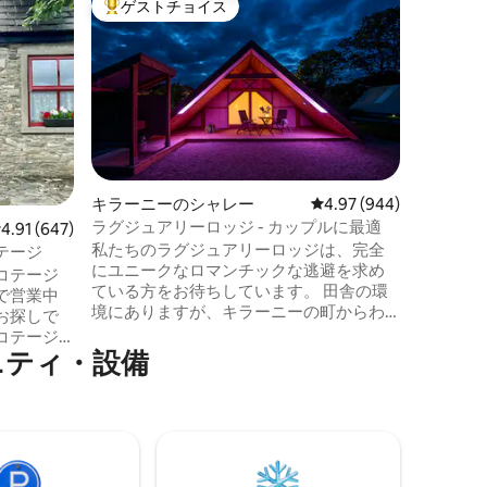
ゲストチョイス
ゲス
大好評のゲストチョイスです。
大好評
ギャップ
ージ
こちらの
思い出に
い。 リ
ー、ボー
の中心部
た180
ごしましょう。 宿泊施
グベッド
キラーニーのシャレー
レビュー944件、5つ星
4.97 (944)
台、3階
ラグジュアリーロッジ - カップルに最適
レビュー647件、5つ星中4.91つ星の平均評価
4.91 (647)
おり、ど
私たちのラグジュアリーロッジは、完全
す。 コテージはオフグリッドで、照明と
テージ
にユニークなロマンチックな逃避を求め
冷蔵庫は
コテージ
ている方をお待ちしています。 田舎の環
湯、暖房
で営業中
境にありますが、キラーニーの町からわ
す。
お探しで
ずか1.5kmのところにあります。 ロッジに
コテージ
は、キングサイズベッド（ヨーロッパ
ニティ・設備
リーの真
製）とオーダーメイドの家具を備えた
ニー、景
広々としたベッドルームがあります。 パ
、パブ、
ワーシャワーを備えた専用バスルームが
ります。
あります。 ミニキッチンには、ホブから
ジは、1日
ネスプレッソマシンまですべてが揃って
ろぐのに
います。 バーベキュー付きの専用の暖房