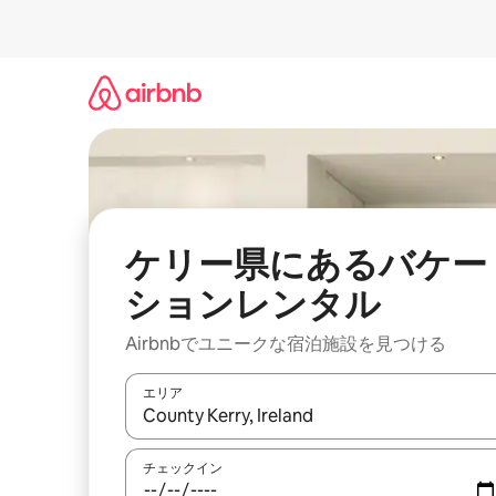
コ
ン
テ
ン
ツ
に
ス
キ
ッ
プ
ケリー県にあるバケー
ションレンタル
Airbnbでユニークな宿泊施設を見つける
エリア
検索結果が表示されたら、上下の矢印キーを使っ
チェックイン