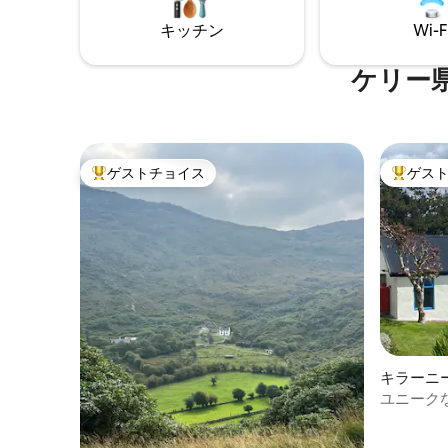
のロケ地 ケリー・ダークスカイ・リザー
くつろぎ
ブ スケリグ・ヘリテージ・センター ペッ
ンチック
キッチン
Wi-F
ト不可
ています
ケリー
ゲストチョイス
ゲス
大好評のゲストチョイスです。
大好評の
キラーニ
ユニーク