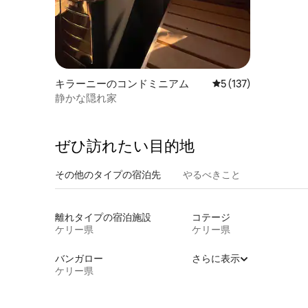
キラーニーのコンドミニアム
レビュー137件、5
5 (137)
静かな隠れ家
ぜひ訪⁠れ⁠た⁠い目⁠的⁠地
その他のタ⁠イ⁠プ⁠の宿⁠泊⁠先
やるべきこと
離れタイプの宿泊施設
コテージ
ケリー県
ケリー県
バンガロー
さらに表示
ケリー県