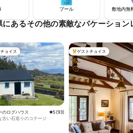
、休息を取ることができるロマ
くに素晴らしい景色 🔥 居心地
なファームステイ体験を提供し
i
プール
敷地内無料駐
的な雰囲気 📍 リングオブケリ
。
ロケーション
県にあるその他の素敵なバケーション
トチョイス
ゲストチョイス
ゲストチョイスです。
大好評のゲストチョイスです。
ーのログハウス
レビュー93件、5つ星中5つ星の平均評価
5 (93)
な古い石造りのコテージ