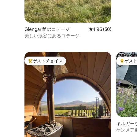
Glengariff のコテージ
レビュー50件、5つ星中
4.96 (50)
美しい渓谷にあるコテージ
ゲストチョイス
ゲス
大好評のゲストチョイスです。
大好評の
キルガー
ケンメア
ージ