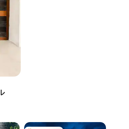
ル
ケリーの