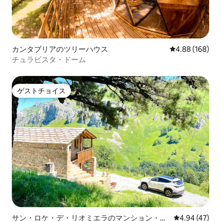
カンタブリアのツリーハウス
レビュー168件
4.88 (168)
チュラビスタ・ドーム
ゲストチョイス
ゲストチョイス
サン・ロケ・デ・リオミエラのマンション・ア
レビュー47件
4.94 (47)