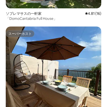
ソブレマサスの一軒家
レビュー16件
4.81 (16)
「DomoCantabria Full House」
スーパーホスト
スーパーホスト