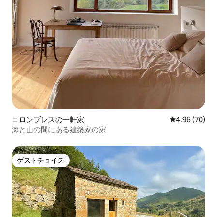
コロンブレスの一軒家
レビュー70件
4.96 (70)
海と山の間にある建築家の家
ゲストチョイス
ゲストチョイス