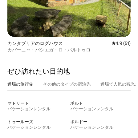
カンタブリアのログハウス
レビュー51
4.9 (51)
カバーニャ・パシエガ・ロ・バルトゥロ
ぜひ訪⁠れ⁠た⁠い目⁠的⁠地
近場の旅行先
その他のタ⁠イ⁠プ⁠の宿⁠泊⁠先
近場で人気の観光
マドリード
ポルト
バケーションレンタル
バケーションレンタル
トゥールーズ
ボルドー
バケーションレンタル
バケーションレンタル