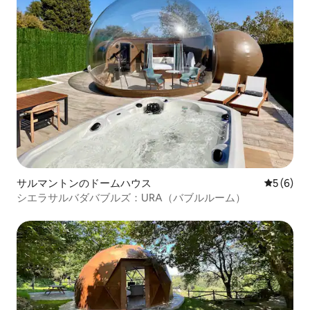
サルマントンのドームハウス
レビュー
5 (6)
シエラサルバダバブルズ：URA（バブルルーム）