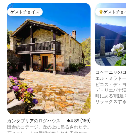
ゲストチョイス
ゲストチョイス
ゲストチョイス
大好評のゲストチ
コベーニャのコテ
エル・ミラドール・デ
ス・デ・エイレス
ピコス・デ・ヨー
デ・リエバナ渓谷
町にある1階建て
リラックスするの
都ポテスは7キロで
コスへとあなたを
ー「フエンテ・デ」
カンタブリアのログハウス
レビュー169件、5つ星中4.89
4.89 (169)
ビーチ「サン・ビ
田舎のコテージ、丘の上に吊るされたテ
ケラ」があります。 2つの広々とした
ラス