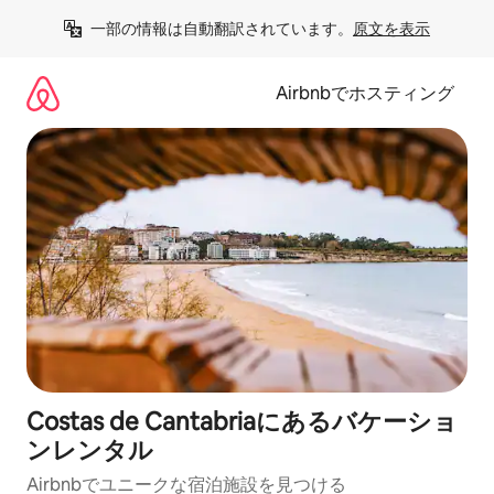
コ
一部の情報は自動翻訳されています。
原文を表示
ン
テ
ン
Airbnbでホスティング
ツ
に
ス
キ
ッ
プ
Costas de Cantabriaにあるバケーショ
ンレンタル
Airbnbでユニークな宿泊施設を見つける