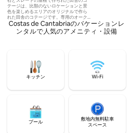
石とスレートの屋根で作られた田舎のコ
な寝室、シャワー
テージは、比類のないロケーションと景
ビングルーム - 
色を楽しめるエリアのオリジナルで作ら
チ、専用駐車場。
れた田舎のコテージです。専用のオーク
す。Wifi。
Costas de Cantabriaのバケーションレ
と栗の森があり、独自のピクニックテー
ブルを備えたプライベートオークと栗の
ンタルで人気のアメニティ・設備
森があり、比類のない環境で歩くことが
できます。2階、3つの部屋にはソファと
テレビがあります。バーベキュー-屋外暖
炉、水井、屋根付きポーチ、テラス-バル
コニー、展望台-丘の上に吊るされた石の
テラスがあり、渓谷や山々の素晴らしい
景色を眺めることができます。
キッチン
Wi-Fi
敷地内無料駐⁠車
プール
ス⁠ペ⁠ー⁠ス