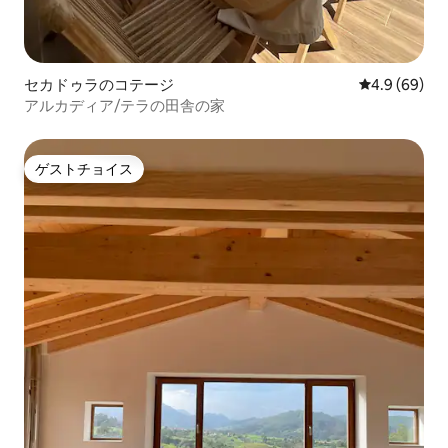
セカドゥラのコテージ
レビュー69
4.9 (69)
アルカディア/テラの田舎の家
ゲストチョイス
ゲストチョイス