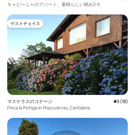
パート
キャビーニャのアパート、素晴らしい眺め2-S
ゲストチョイス
ゲストチョイス
マスケラスのコテージ
レビュー1
5 (18)
Finca la Peñiga in Mazcuerras, Cantabria