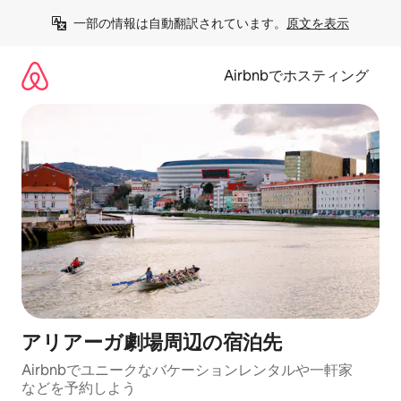
コ
一部の情報は自動翻訳されています。
原文を表示
ン
テ
ン
Airbnbでホスティング
ツ
に
ス
キ
ッ
プ
アリアーガ劇場⁠周⁠辺⁠の宿⁠泊⁠先
Airbnbでユニークなバ⁠ケ⁠ー⁠シ⁠ョ⁠ンレ⁠ン⁠タ⁠ルや一⁠軒⁠家
な⁠ど⁠を予⁠約⁠し⁠よ⁠う