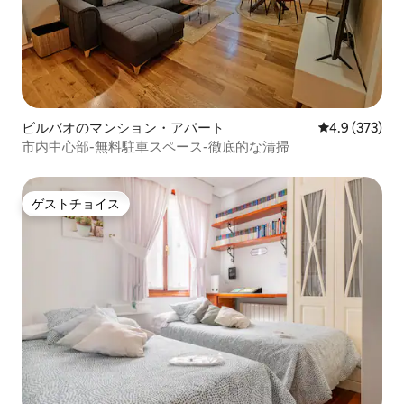
ビルバオのマンション・アパート
レビュー373
4.9 (373)
市内中心部-無料駐車スペース-徹底的な清掃
ゲストチョイス
ゲストチョイス