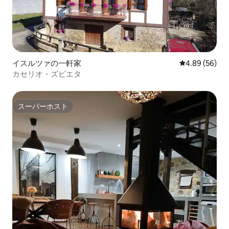
イスルツァの一軒家
レビュー56件
4.89 (56)
カセリオ・ズビエタ
スーパーホスト
スーパーホスト