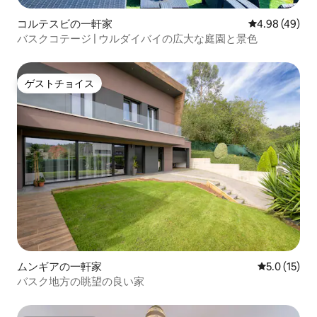
コルテスビの一軒家
レビュー49件
4.98 (49)
バスクコテージ | ウルダイバイの広大な庭園と景色
ゲストチョイス
ゲストチョイス
ムンギアの一軒家
レビュー15
5.0 (15)
バスク地方の眺望の良い家