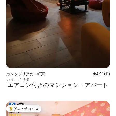
カンタブリアの一軒家
レビュー11件
4.91 (11)
カサ・メリダ
エアコン付きのマンション・アパート
ゲストチョイス
大好評のゲストチョイスです。