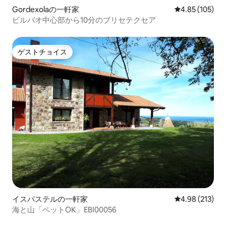
Gordexolaの一軒家
レビュー105件
4.85 (105)
ビルバオ中心部から10分のブリセテクセア
ゲストチョイス
ゲストチョイス
イスパステルの一軒家
レビュー213件
4.98 (213)
海と山「ペットOK」EBI00056