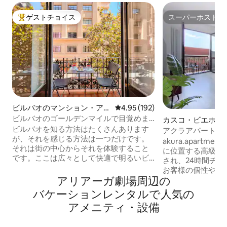
ゲストチョイス
スーパーホスト
大好評のゲストチョイスです。
スーパーホスト
ビルバオのマンション・アパ
レビュー192件、5つ星中4.95
4.95 (192)
ート
ビルバオのゴールデンマイルで目覚めま
カスコ・ビエホの
しょう
ビルバオを知る方法はたくさんあります
ン・アパート
アクラアパートメ
が、それを感じる方法は一つだけです。
akura.apart
それは街の中心からそれを体験すること
に位置する高級な
です。ここは広々として快適で明るいビ
され、24時間チ
ルバオの家になると言うことができます
お客様の個性や、
が、それはすでに写真でご覧いただいて
アリアーガ劇場⁠周⁠辺⁠の
仰に関係なく、akur
います。だから、あなたが知らないかも
様のための場所で
バ⁠ケ⁠ー⁠シ⁠ョ⁠ン⁠レ⁠ン⁠タ⁠ル⁠で人⁠気⁠の
しれないことをお伝えしたいと思いま
的義務を遵守しています。 
ア⁠メ⁠ニ⁠テ⁠ィ⁠・⁠設⁠備
す。 あなたの足元には、市内で最も有名
ィの企業および観光
なバーの1つであるラ・ビーニャ・デル・
号：EBI01490 - 単一登録番号：
エンサンチェがあり、その向かいには、