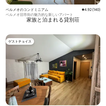
ベルメオのコンドミニアム
レビュー140件
4.92 (140)
ベルメオ旧市街の魅力的な新しいアパート
家族と泊まれる貸別荘
ゲストチョイス
ゲストチョイス