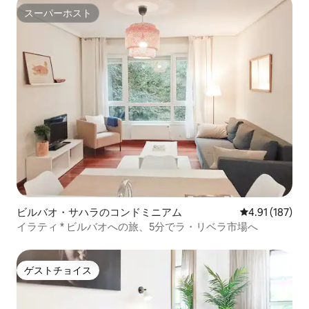
スーパーホスト
スーパーホスト
ビルバオ・サハラのコンドミニアム
レビュー187件
4.91 (187)
イラティ * ビルバオへの旅、5分でラ・リベラ市場へ
ゲストチョイス
ゲストチョイス