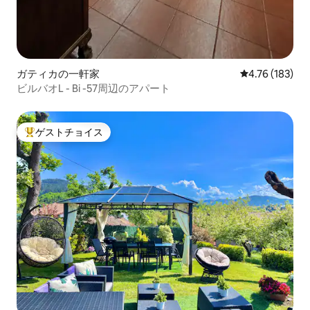
ガティカの一軒家
レビュー183件
4.76 (183)
ビルバオL - Bi -57周辺のアパート
ゲストチョイス
大好評のゲストチョイスです。