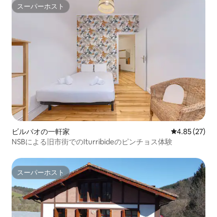
スーパーホスト
スーパーホスト
ビルバオの一軒家
レビュー27件
4.85 (27)
NSBによる旧市街でのIturribideのピンチョス体験
スーパーホスト
スーパーホスト