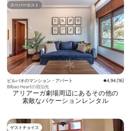
スーパーホスト
スーパーホスト
ビルバオのマンション・アパート
レビュー16件
4.94 (16)
Bilbao Heartの宿泊先
アリアーガ劇場⁠周⁠辺⁠に⁠あ⁠るそ⁠の⁠他⁠の
素⁠敵⁠なバ⁠ケ⁠ー⁠シ⁠ョ⁠ン⁠レ⁠ン⁠タ⁠ル
ゲストチョイス
ゲストチョイス