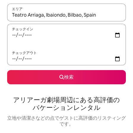
エリア
検索結果が表示されたら、上下の矢印キーを使って移動するか、
チェックイン
チェックアウト
検索
アリアーガ劇場⁠周⁠辺⁠に⁠あ⁠る高⁠評⁠価⁠の
バ⁠ケ⁠ー⁠シ⁠ョ⁠ン⁠レ⁠ン⁠タ⁠ル
立地や清潔さなどの点でゲストに高評価のリスティング
です。