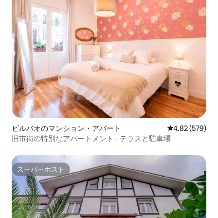
ビルバオのマンション・アパート
レビュー579件
4.82 (579)
旧市街の特別なアパートメント - テラスと駐車場
スーパーホスト
スーパーホスト