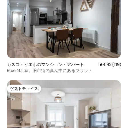
カスコ・ビエホのマンション・アパート
レビュー119件
4.92 (119)
Etxe Maitia。旧市街の真ん中にあるフラット
ゲストチョイス
ゲストチョイス