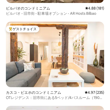
ビルバオのコンドミニアム
レビュー181件
4.88 (181)
ビルバオ - 旧市街 - 駐車場オプション - AR Hosts Bilbao
ゲストチョイス
大好評のゲストチョイスです。
カスコ・ビエホのコンドミニアム
レビュー235件
4.97 (235)
OTレジデンス：旧市街にある5ベッド/4バスルーム（190平
方メートル）