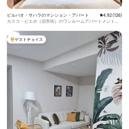
ビルバオ・サハラのマンション・アパート
レビュー126件
4.92 (126)
カスコ・ビエホ（旧市街）のワンルームアパートメント
EBI02700
ゲストチョイス
大好評のゲストチョイスです。