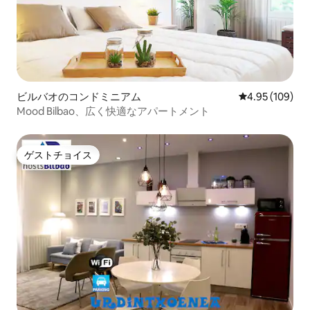
ビルバオのコンドミニアム
レビュー109件
4.95 (109)
Mood Bilbao、広く快適なアパートメント
ゲストチョイス
ゲストチョイス