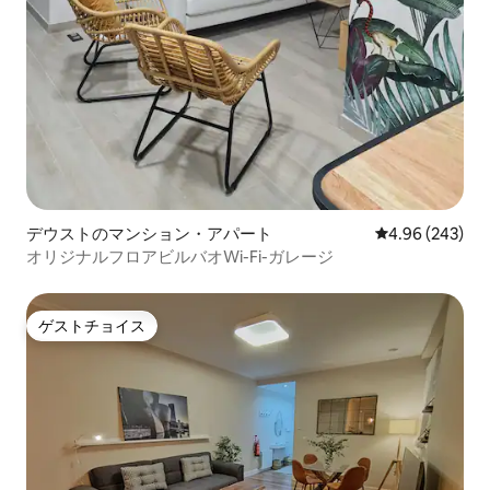
デウストのマンション・アパート
レビュー243件
4.96 (243)
オリジナルフロアビルバオWi-Fi-ガレージ
ゲストチョイス
ゲストチョイス