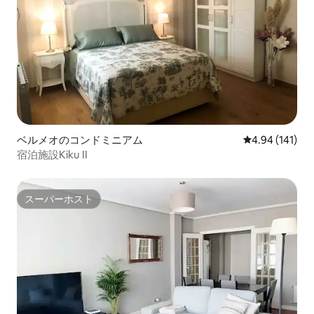
ベルメオのコンドミニアム
レビュー141件
4.94 (141)
宿泊施設Kiku II
スーパーホスト
スーパーホスト