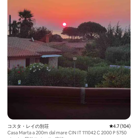
コスタ・レイの別荘
レビュー104
4.7 (104)
Casa Marta a 200m dal mare CIN IT 111042 C 2000 P 5750