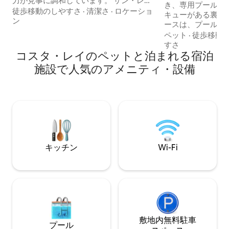
力が見事に調和しています。 サン・レミ
き、専用プールと
ー要塞から徒歩圏内に、郷土料理のレス
徒歩移動のしやすさ
·
清潔さ
·
ロケーショ
キューがある裏庭
トランや高級ブティックが立ち並ぶエリ
ン
ースは、プールサ
アにあります。 カリアリの街並みとエン
浴に最適です。 ベッドルームには、ダブ
ペット
·
徒歩移動
ジェル湾の息をのむような眺めが楽しめ
ルベッドまたはシ
すさ
る100平方メートルの広いテラスは、リラ
コスタ・レイのペットと泊まれる宿泊
みで）が備えられ
ックスしたひとときや屋外でのお食事に
広々としており、
施設で人気のアメニティ・設備
最適です。 明るく、スタイリッシュなリ
ァベッド、ダイニ
ビングルームには、スライドガラス、設
れています。4口
備の整ったキッチン、完璧な眠りのため
ロ、オーブン、食
の居心地の良い寝室があります。
えたキッチン、バ
たクローゼットを
キッチン
Wi-Fi
敷地内無料駐⁠車
プール