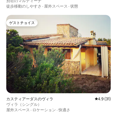
別荘のマルティーナ
徒歩移動のしやすさ
·
屋外スペース
·
状態
ゲストチョイス
ゲストチョイス
カスティアーダスのヴィラ
レビュー31
4.9 (31)
ヴィラ（シングル）
屋外スペース
·
ロケーション
·
快適さ