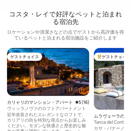
コスタ・レイで好評なペットと泊まれ
る宿泊先
ロケーションや清潔さなどの点でゲストから高評価を得
ているペットと泊まれる宿泊施設をご紹介します
ゲストチョイス
ゲストチョイス
ゲストチョイス
大好評のゲストチ
カリャリのマンション・アパート
レビュー16件、5つ星中5つ
5 (16)
ヴィッラノヴァのロフトアパートメント
近年改装されたエレガントなロフトで、
ムラヴェーラのフ
カリアリの街を特別な視点からお楽しみ
Tanca del Con
ください。モダンな快適さと歴史的な魅
ベート・スイート
カサ・バナーノは