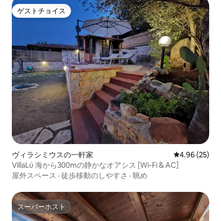
ゲストチョイス
ゲストチョイス
ヴィラシミウスの一軒家
レビュー25件
4.96 (25)
VillaLú 海から300mの静かなオアシス [Wi-Fi & AC]
屋外スペース
·
徒歩移動のしやすさ
·
眺め
スーパーホスト
スーパーホスト