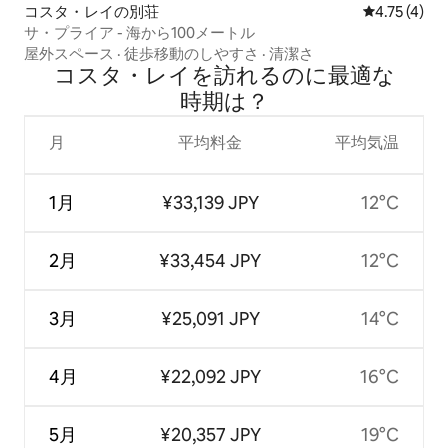
コスタ・レイの別荘
レビュー4件
4.75 (4)
サ・プライア - 海から100メートル
屋外スペース
·
徒歩移動のしやすさ
·
清潔さ
コスタ・レイを訪⁠れ⁠るの⁠に最⁠適⁠な
時⁠期⁠は⁠？
月
平均料金
平均気温
1月
¥33,139 JPY
12°C
2月
¥33,454 JPY
12°C
3月
¥25,091 JPY
14°C
4月
¥22,092 JPY
16°C
5月
¥20,357 JPY
19°C