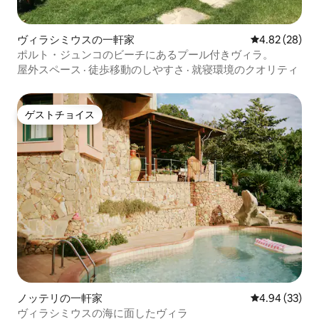
ヴィラシミウスの一軒家
レビュー28件
4.82 (28)
ポルト・ジュンコのビーチにあるプール付きヴィラ。
屋外スペース
·
徒歩移動のしやすさ
·
就寝環境のクオリティ
ゲストチョイス
ゲストチョイス
ノッテリの一軒家
レビュー33件
4.94 (33)
ヴィラシミウスの海に面したヴィラ