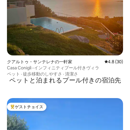
クアルトゥ・サンテレナの一軒家
レビュー30
4.8 (30)
Casa Conigli -インフィニティプール付きヴィラ
ペット
·
徒歩移動のしやすさ
·
清潔さ
ペットと泊まれるプール付きの宿泊先
ゲストチョイス
大好評のゲストチョイスです。