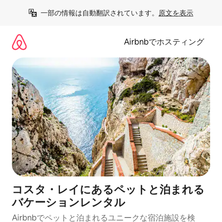
コ
一部の情報は自動翻訳されています。
原文を表示
ン
テ
ン
Airbnbでホスティング
ツ
に
ス
キ
ッ
プ
コスタ・レイにあるペットと泊まれる
バケーションレンタル
Airbnbでペットと泊まれるユニークな宿泊施設を検