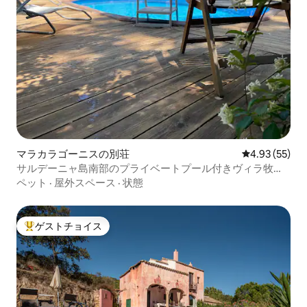
マラカラゴーニスの別荘
レビュー55件
4.93 (55)
サルデーニャ島南部のプライベートプール付きヴィラ牧
場。
ペット
·
屋外スペース
·
状態
ゲストチョイス
大好評のゲストチョイスです。