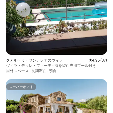
クアルトゥ・サンテレナのヴィラ
レビュー37件
4.95 (37)
ヴィラ・デッレ・ファーテ - 海を望む専用プール付き
屋外スペース
·
長期滞在
·
朝食
スーパーホスト
スーパーホスト