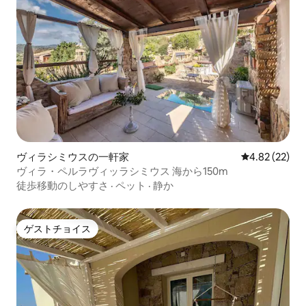
ヴィラシミウスの一軒家
レビュー22件
4.82 (22)
ヴィラ・ペルラヴィッラシミウス 海から150m
徒歩移動のしやすさ
·
ペット
·
静か
ゲストチョイス
ゲストチョイス