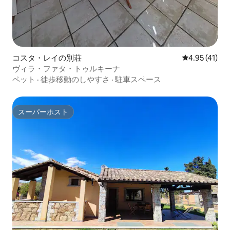
コスタ・レイの別荘
レビュー41件
4.95 (41)
ヴィラ・ファタ・トゥルキーナ
ペット
·
徒歩移動のしやすさ
·
駐車スペース
スーパーホスト
スーパーホスト