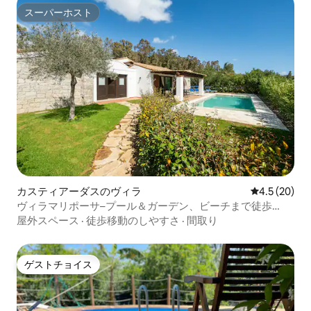
スーパーホスト
スーパーホスト
カスティアーダスのヴィラ
レビュー20
4.5 (20)
ヴィラマリポーサ–プール＆ガーデン、ビーチまで徒歩
500m
屋外スペース
·
徒歩移動のしやすさ
·
間取り
ゲストチョイス
ゲストチョイス