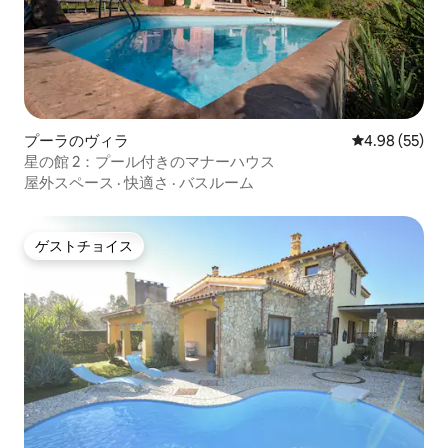
プーラのヴィラ
レビュー55件
4.98 (55)
星の館 2：プール付きのマナーハウス
屋外スペース
·
快適さ
·
バスルーム
ゲストチョイス
ゲストチョイス