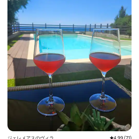
ジェレメアスのヴィラ
レビュー71件
4.99 (71)