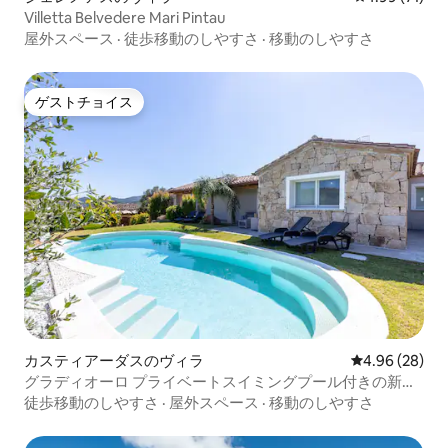
Villetta Belvedere Mari Pintau
屋外スペース
·
徒歩移動のしやすさ
·
移動のしやすさ
ゲストチョイス
ゲストチョイス
カスティアーダスのヴィラ
レビュー28件
4.96 (28)
グラディオーロ プライベートスイミングプール付きの新築
ヴィラ
徒歩移動のしやすさ
·
屋外スペース
·
移動のしやすさ