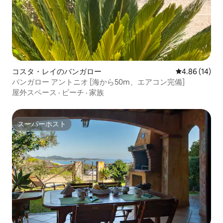
コスタ・レイのバンガロー
レビュー14件
4.86 (14)
バンガロー アントニオ [海から50m、エアコン完備]
屋外スペース
·
ビーチ
·
家族
スーパーホスト
スーパーホスト