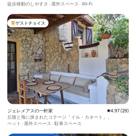
徒歩移動のしやすさ
·
屋外スペース
·
Wi-Fi
ゲストチョイス
大好評のゲストチョイスです。
ジェレメアスの一軒家
レビュー29件
4.97 (29)
丘陵と海に挟まれたコテージ「イル・カネート」。
ペット
·
屋外スペース
·
駐車スペース