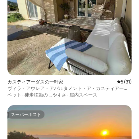
カスティアーダスの一軒家
レビュー3
5 (31)
ヴィラ・アウレア・アパルタメント・ア・カスティアーダ
ス
ペット
·
徒歩移動のしやすさ
·
屋内スペース
スーパーホスト
スーパーホスト