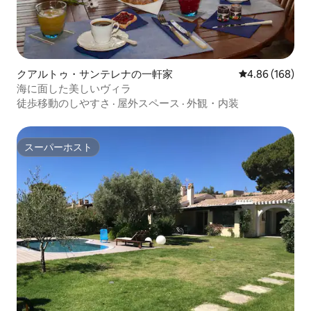
クアルトゥ・サンテレナの一軒家
レビュー168件
4.86 (168)
海に面した美しいヴィラ
徒歩移動のしやすさ
·
屋外スペース
·
外観・内装
スーパーホスト
スーパーホスト