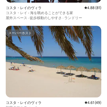
コスタ・レイのヴィラ
レビュー81件
4.88 (81)
コスタ・レイ - 海を眺めることができる家
屋外スペース
·
徒歩移動のしやすさ
·
ランドリー
スーパーホスト
スーパーホスト
コスタ・レイのヴィラ
レビュー49件
4.61 (49)