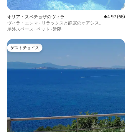
オリア・スペチョザのヴィラ
レビュー65件
4.97 (65)
ヴィラ・エンマ - リラックスと静寂のオアシス。
屋外スペース
·
ペット
·
近隣
ゲストチョイス
ゲストチョイス