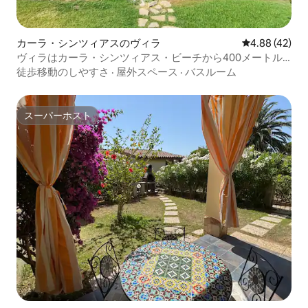
カーラ・シンツィアスのヴィラ
レビュー42件
4.88 (42)
ヴィラはカーラ・シンツィアス・ビーチから400メートル
の場所にあります
徒歩移動のしやすさ
·
屋外スペース
·
バスルーム
スーパーホスト
スーパーホスト