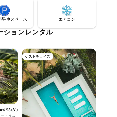
る、快適で愛されるビーチホームです。
離れてい
また、プライバシーを尊重しつつ、気配
ンから離
りの行き届いた現地スタッフが、簡単で
のカシー
十分なサポートを受けられる滞在をお約
立したアパ
⁠車ス⁠ペ⁠ー⁠ス
エアコン
束します。 プロホスト歴8年
グできま
なバケーションレンタル
ゲストチョイス
ゲストチョイス
レビュー81件、5つ星中4.93つ星の平均評価
4.93 (81)
ベートイン