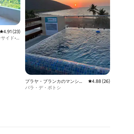
レビュー23件、5つ星中4.91つ星の平均評価
4.91 (23)
サイド•
プラヤ・ブランカのマンショ
レビュー26件、5つ星
4.88 (26)
ン・アパート
バラ・デ・ポトシ