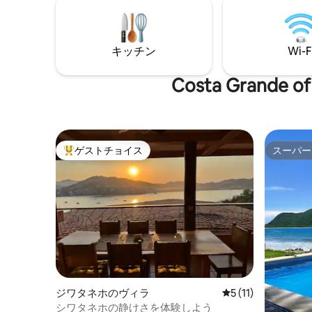
the relaxe
for couples seeking luxury, tranquility,
Zihuatane
and an unforgettable experience on the
coast of Zihuatanejo.
キッチン
Wi-F
Costa Gran
ゲストチョイス
スーパー
大好評のゲストチョイスです。
スーパー
ジワタネホのヴィラ
レビュー11件、5
5 (11)
シワタネホの静けさを体験しよう