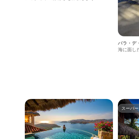
バラ・デ
ニアム
海に面した
+ プール
スーパー
スーパー