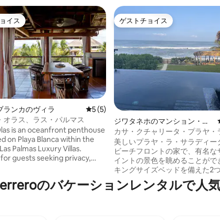
ョイス
ゲストチョイス
ョイス
ゲストチョイス
ブランカのヴィラ
レビュー5件、5つ星中5つ星の平均評価
5 (5)
・オラス、ラス・パルマス
ジワタネホのマンション・ア
つ星中5つ星の平均評価
las is an oceanfront penthouse
パート
カサ・クチャリータ・プラヤ・
ted on Playa Blanca within the
ディータ・ビーチフロント・ホ
美しいプラヤ・ラ・サラディー
Las Palmas Luxury Villas.
ビーチフロントの家で、有名な
for guests seeking privacy,
イントの景色を眺めることがで
 and a close connection to
キングサイズベッドを備えた2
his residence blends
2つのバスルームがあります。
 of Guerreroのバケーションレンタ
ral artistry with open living
フィニティエッジプール。 ご予
d uninterrupted Pacific views.
は、専用プールとパティオを備
viting retreat for families,
ベッドルームの家をまるまる貸
or friends looking to experience
用いただけます。 サーフポイン