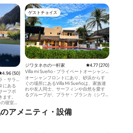
ラ・サラ
ゲストチョイス
ゲス
ゲストチョイス
大好評
カサ・ペ
ンフロン
Casa P
シャンフ
ました。 この宿泊先は、サーファーの楽
園でプラ
きるよう
ラ・サラ
るカサ・
びりとし
ジワタネホの一軒家
レビュー270件、5つ星
4.77 (270)
す。 世界クラスのロングボードブレイク
Villa mi Sueño - プライベートオーシャン
レビュー50件、5つ星中4.96つ星の平均評価
4.96 (50)
から海岸
フロントビーチヴィラ
オーシャンフロントにあり、砂浜からす
ートで静
ラ・サラ
ぐの場所にあるVilla Mi Sueñoは、家族連
す。 果
ーム
タにある
れや友人同士、サーフィンや自然を愛す
ょう！
サーフポ
るグループが、プラヤ・ブランカ（シワ
きます。
タネホ）で広々とした快適でスムーズな
つの寝室と
滞在を楽しめるように設計された、居心
専用のイン
ルで人気のアメニティ・設備
地の良い広々としたビーチヴィラです。
約時に
こちらはラグジュアリーリゾートではな
えたこの2
く、ゲストがビーチへの直接アクセス、
切でご利
オーシャンビュー、専用プールを楽しめ
トの美し