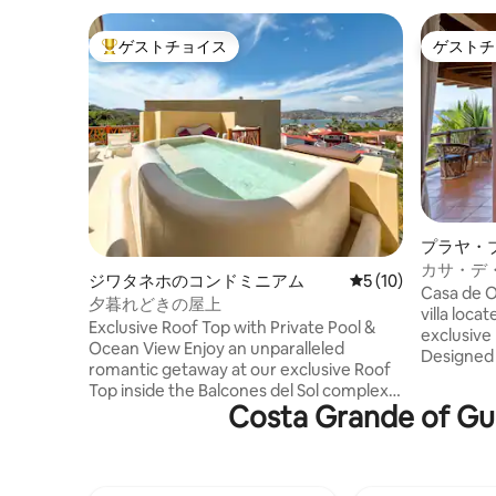
ゲストチョイス
ゲストチ
大好評のゲストチョイスです。
ゲストチ
プラヤ・
カサ・デ
ジワタネホのコンドミニアム
レビュー10件、5
5 (10)
Casa de O
夕暮れどきの屋上
villa loca
Exclusive Roof Top with Private Pool &
exclusive 
Ocean View Enjoy an unparalleled
Designed 
romantic getaway at our exclusive Roof
serenity,
Top inside the Balcones del Sol complex,
nature, t
Costa Grande
just 50 meters from La Ropa Beach.
architectu
Strictly designed for 2 guests, this
spaces an
retreat combines the ultimate privacy of
It is an in
a private terrace with a breathtaking,
couples, 
direct ocean view. It is the perfect space