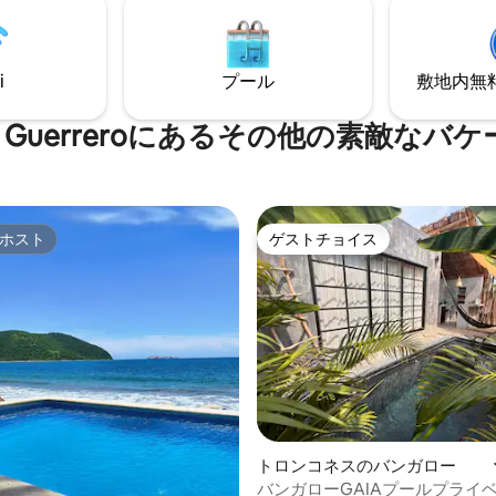
d coastal lifestyle of
い景色ですが、ビーチから十分
jo.
るので、静かでアクションゾー
れています。 隣にはレンタル用
タもあります。隣には4つの独
i
プール
敷地内無料駐
ートヴィラがあります。 最大20名様まで
の大人数グループをホスティン
de of Guerreroにあるその他の素敵
す。
ホスト
ゲストチョイス
ホスト
ゲストチョイス
つ星中5つ星の平均評価
トロンコネスのバンガロー
バンガローGAIAプールプライ