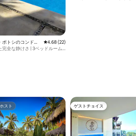
ターネットStarlink
・ポトシのコンドミ
レビュー22件、5つ星中4.68つ星の平均評価
4.68 (22)
完全な静けさ | 3ベッドルーム
ホスト
ゲストチョイス
ホスト
ゲストチョイス