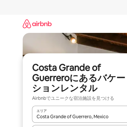
コ
ン
テ
ン
ツ
に
ス
キ
ッ
プ
Costa Grande of
Guerreroにあるバケー
ションレンタル
Airbnbでユニークな宿泊施設を見つける
エリア
検索結果が表示されたら、上下の矢印キーを使っ