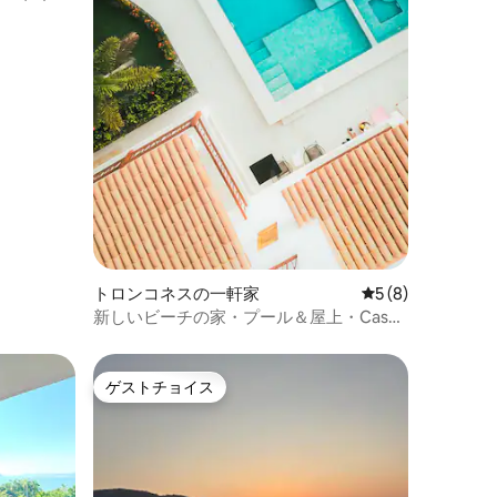
トロンコネスの一軒家
レビュー8件、5
5 (8)
新しいビーチの家・プール＆屋上・Casa
San Blas
ゲストチョイス
ゲストチョイス