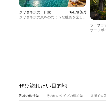
ジワタネホの一軒家
レビュー67件、5つ星中
4.78 (67)
ジワタネホの息をのむような眺めを楽し
める豪華な宿泊先
ラ・サラ
サーフポ
Starl
ぜひ訪⁠れ⁠た⁠い目⁠的⁠地
近場の旅行先
その他のタ⁠イ⁠プ⁠の宿⁠泊⁠先
近場で人