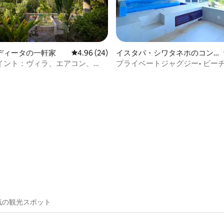
4.78つ星の平均評価
ディータの一軒家
レビュー24件、5つ星中4.96つ星の平均評価
4.96 (24)
イスタパ・シワタネホのコン
ドミニアム
イント：ヴィラ、エアコン、
プライベートジャグジー• ビーチ
ink、プール、ラ・サラディータ
プール
気の観光スポット