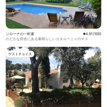
ジローナの一軒家
レビュー100件
4.91 (100)
のどかな田舎にある素晴らしいカタルーニャのマス
ゲストチョイス
ゲストチョイス