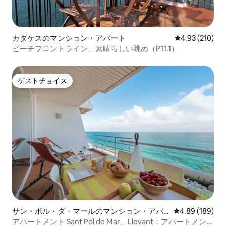
カダケスのマンション・アパート
レビュー210件
4.93 (210)
ビーチフロントライン、素晴らしい眺め（P11.1）
ゲストチョイス
ゲストチョイス
サン・ポル・ダ・マールのマンション・アパ
レビュー189件
4.89 (189)
ート
アパートメント Sant Pol de Mar、Llevant：アパートメン