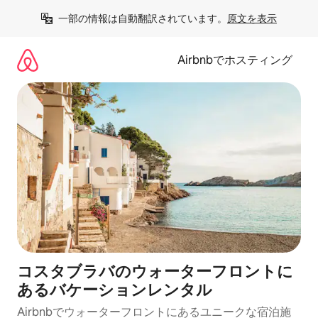
コ
一部の情報は自動翻訳されています。
原文を表示
ン
テ
ン
Airbnbでホスティング
ツ
に
ス
キ
ッ
プ
コスタブラバのウォーターフロントに
あるバケーションレンタル
Airbnbでウォーターフロントにあるユニークな宿泊施