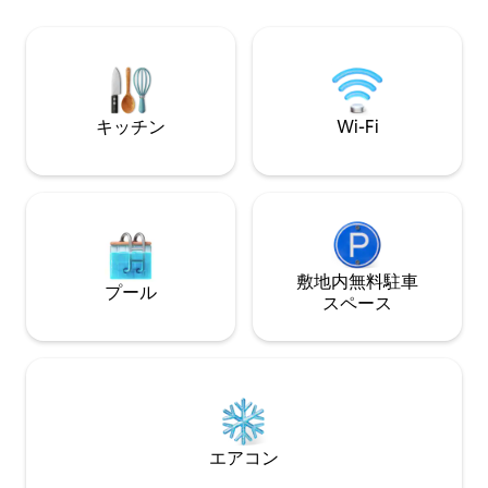
専用駐車場。 建築家Antoni Bonetが設計
型スイミングプー
し、全面改装されました。 ターコイズブ
歩圏内には、スー
ルーの海を持つアイグアブラバは、コス
チバーレストラン
タ・ブラバで最も特別なスポットの1つで
あります。
す。バルセロナからわずか1時間30分。
キッチン
Wi-Fi
敷地内無料駐⁠車
プール
ス⁠ペ⁠ー⁠ス
エアコン