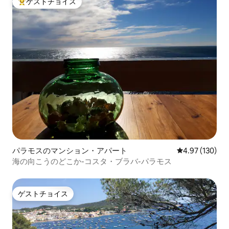
ゲストチョイス
大好評のゲストチョイスです。
パラモスのマンション・アパート
レビュー130件
4.97 (130)
海の向こうのどこか-コスタ・ブラバ-パラモス
ゲストチョイス
ゲストチョイス