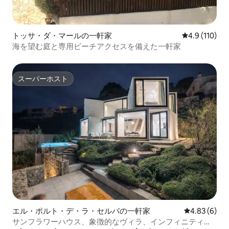
トッサ・ダ・マールの一軒家
レビュー110
4.9 (110)
海を望む庭と専用ビーチアクセスを備えた一軒家
スーパーホスト
スーパーホスト
エル・ポルト・デ・ラ・セルバの一軒家
レビュー6件
4.83 (6)
サンフラワーハウス、象徴的なヴィラ、インフィニティプ