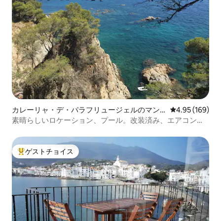
カレーリャ・デ・パラフリュージェルのマン
レビュー169件
4.95 (169)
ション・アパート
素晴らしいロケーション、プール。改装済み、エアコン、
Netflix
ゲストチョイス
大好評のゲストチョイスです。