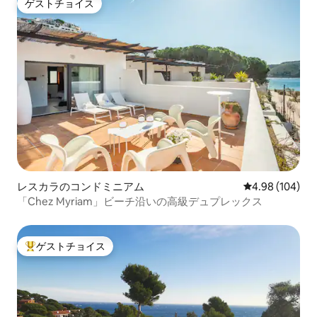
ゲストチョイス
ゲストチョイス
レスカラのコンドミニアム
レビュー104件
4.98 (104)
「Chez Myriam」ビーチ沿いの高級デュプレックス
ゲストチョイス
大好評のゲストチョイスです。