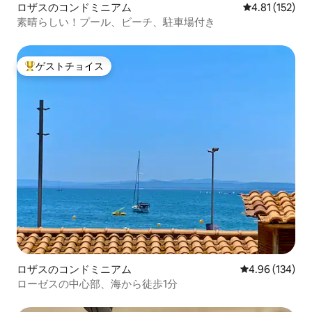
ロザスのコンドミニアム
レビュー152
4.81 (152)
素晴らしい！プール、ビーチ、駐車場付き
ゲストチョイス
大好評のゲストチョイスです。
ロザスのコンドミニアム
レビュー134件
4.96 (134)
ローゼスの中心部、海から徒歩1分