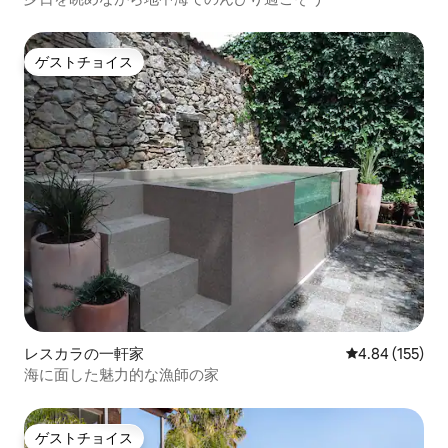
ゲストチョイス
ゲストチョイス
レスカラの一軒家
レビュー155件
4.84 (155)
海に面した魅力的な漁師の家
ゲストチョイス
ゲストチョイス