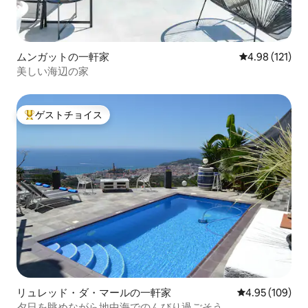
ムンガットの一軒家
レビュー121件
4.98 (121)
美しい海辺の家
ゲストチョイス
大好評のゲストチョイスです。
リュレッド・ダ・マールの一軒家
レビュー109件
4.95 (109)
夕日を眺めながら地中海でのんびり過ごそう