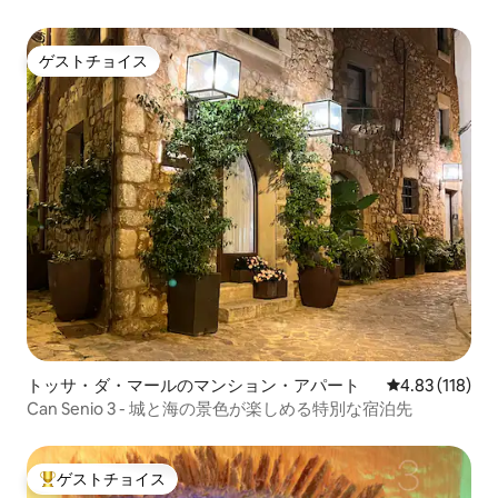
ト...
ゲストチョイス
ゲストチョイス
トッサ・ダ・マールのマンション・アパート
レビュー118件
4.83 (118)
Can Senio 3 - 城と海の景色が楽しめる特別な宿泊先
ゲストチョイス
大好評のゲストチョイスです。