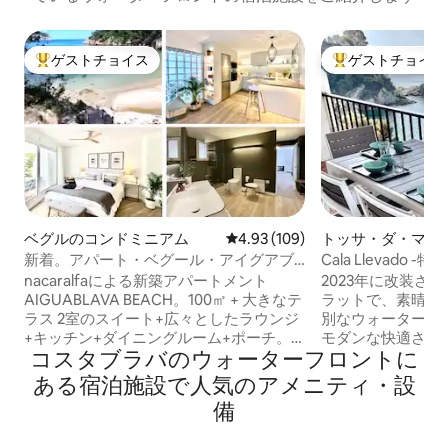
ゲストチョイス
ゲストチョイス
大好評のゲストチョイスです。
大好評のゲストチ
ベグルのコンドミニアム
レビュー109件、5つ星中4.93
4.93 (109)
トッサ・ダ・マー
ョン・アパート
新着。アパート・ベグール・アイグアブ
Cala Llevado
ラバ・プライベートビーチ
ール
nacaralfaによる新築アパートメント
2023年に改装さ
AIGUABLAVA BEACH。100㎡ + 大きなテ
ラットで、素晴ら
ラス 2室のスイート+広々としたラウンジ
別なウォーターフ
+キッチン+ダイニングルーム+ポーチ。
モダンな快適さ（
コスタブラバのウォーターフロントに
比類のない海の景色とビーチまでのプラ
ン、エアコン、Wi-F
イベートアクセス。徒歩3分または車で1
寝具など）を備えています
ある宿泊施設で人気のアメニティ・設
分のところにあるアイグアブラバ・ベグ
るユニークな景色
備
ール。 目の前に建物はなく、自然と地中
ら、波の音を聞き
海だけが広がります。 エアコン、Wi-Fi、
い出を作ることができます