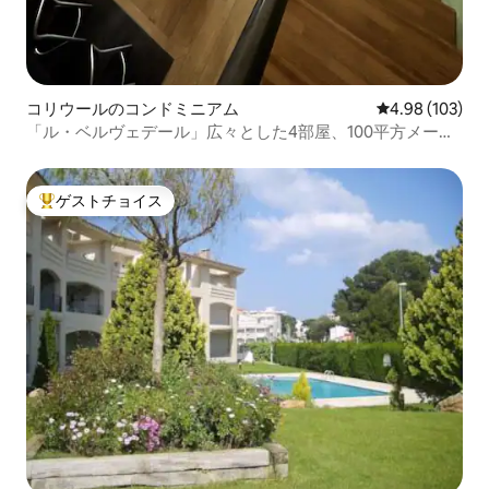
コリウールのコンドミニアム
レビュー103件
4.98 (103)
「ル・ベルヴェデール」広々とした4部屋、100平方メート
ル、エアコン、テラス
ゲストチョイス
大好評のゲストチョイスです。