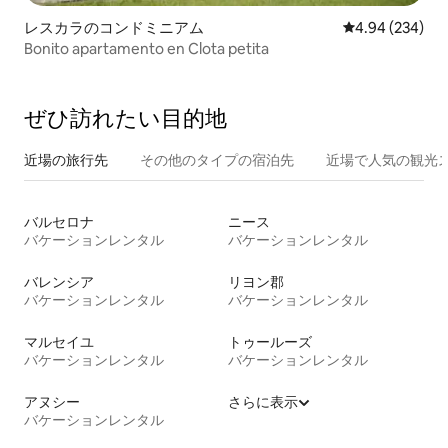
レスカラのコンドミニアム
レビュー234件
4.94 (234)
Bonito apartamento en Clota petita
ぜひ訪⁠れ⁠た⁠い目⁠的⁠地
近場の旅行先
その他のタ⁠イ⁠プ⁠の宿⁠泊⁠先
近場で人気の観光
バルセロナ
ニース
バケーションレンタル
バケーションレンタル
バレンシア
リヨン郡
バケーションレンタル
バケーションレンタル
マルセイユ
トゥールーズ
バケーションレンタル
バケーションレンタル
アヌシー
さらに表示
バケーションレンタル