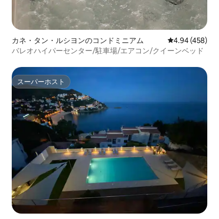
カネ・タン・ルシヨンのコンドミニアム
レビュー458件
4.94 (458)
バレオハイパーセンター/駐車場/エアコン/クイーンベッド
スーパーホスト
スーパーホスト