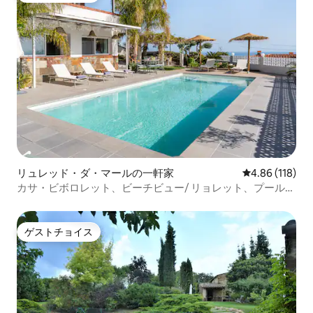
リュレッド・ダ・マールの一軒家
レビュー118件
4.86 (118)
カサ・ビボロレット、ビーチビュー/ リョレット、プール付
き
ゲストチョイス
ゲストチョイス