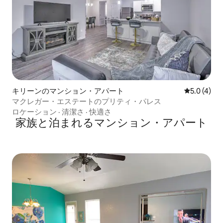
キリーンのマンション・アパート
レビュー4
5.0 (4)
マクレガー・エステートのプリティ・パレス
ロケーション
·
清潔さ
·
快適さ
家族と泊まれるマンション・アパート