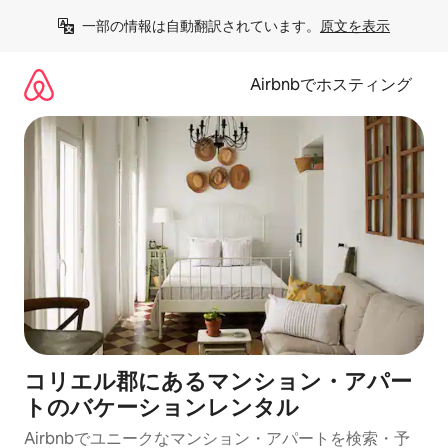
コ
一部の情報は自動翻訳されています。
原文を表示
ン
テ
ン
Airbnbでホスティング
ツ
に
ス
キ
ッ
プ
コリエル郡にあるマンション・アパー
トのバケーションレンタル
Airbnbでユニークなマンション・アパートを検索・予