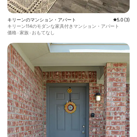
キリーンのマンション・アパート
レビュー3
5.0 (3)
キリーン114のモダンな家具付きマンション・アパート
価格
·
家族
·
おもてなし