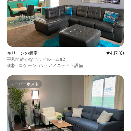
キリーンの個室
レビュー6件
4.17 (6)
平和で静かなベッドルーム#2
価格
·
ロケーション
·
アメニティ・設備
スーパーホスト
スーパーホスト