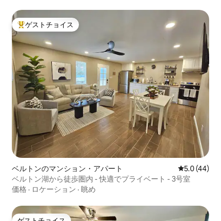
ゲストチョイス
大好評のゲストチョイスです。
ベルトンのマンション・アパート
レビュー44
5.0 (44)
ベルトン湖から徒歩圏内 - 快適でプライベート - 3号室
価格
·
ロケーション
·
眺め
ゲストチョイス