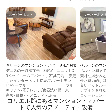
スーパーホスト
スーパーホスト
スーパーホスト
スーパーホスト
キリーンのマンション・アパ
レビュー41件、5つ星中4.71
4.71 (41)
ベルトンのマンシ
ート
ート
デニスの一時滞在先、3寝室、ユニットD
ベルトン湖まで徒
ライベートユニッ
3ベッドルームアパート、家具完備： 安定
素朴な温かみとモ
したインターネット接続/スマートテレ
せた魅力的な2階
ビ/ケーブル ================= フル
良いベッドルーム
キッチン/電子レンジ/食器洗い機（家
デザインされたバ
電） ダイニングテーブル
ベルトンレイク寺
家族
·
価格
·
アメニティ・設備
ロケーション
·
価
================== ランドリールー
コリエル郡にあるマンション・アパー
の場所にあり、景
ム（洗濯機・乾燥機）
ィビティにも簡単
トで人気のアメニティ・設備
================== マスターベッド
な隠れ家的な空間