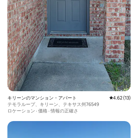
キリーンのマンション・アパート
レビュー13件
4.62 (13)
テモラループ、キリーン、テキサス州76549
ロケーション
·
価格
·
情報の正確さ