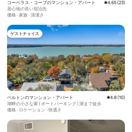
コーペラス・コーブのマンション・アパート
レビュー23件
4.65 (23)
居心地の良い宿泊先
価格
·
家族
·
清潔さ
ゲストチョイス
ゲストチョイス
ベルトンのマンション・アパート
レビュー10
4.8 (10)
湖畔の小さな家 | ボートパーキング | 湖まで徒歩
価格
·
ロケーション
·
快適さ