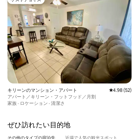
ゲストチョイス
キリーンのマンション・アパート
レビュー52件
4.98 (52)
アパート／キリーン・フットフッド／月割
家族
·
ロケーション
·
清潔さ
ぜひ訪⁠れ⁠た⁠い目⁠的⁠地
その他のタ⁠イ⁠プ⁠の宿⁠泊⁠先
近場で人気の観光スポット