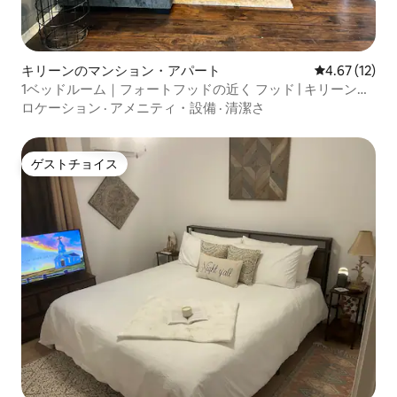
キリーンのマンション・アパート
レビュー12件
4.67 (12)
1ベッドルーム｜フォートフッドの近く フッド | キリーンの
魅力的な宿泊先
ロケーション
·
アメニティ・設備
·
清潔さ
ゲストチョイス
ゲストチョイス