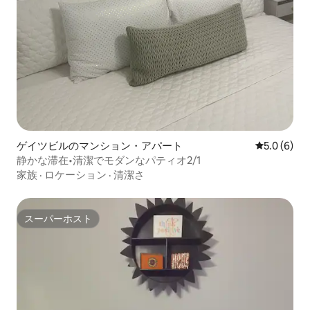
ゲイツビルのマンション・アパート
レビュー6
5.0 (6)
静かな滞在•清潔でモダンなパティオ2/1
家族
·
ロケーション
·
清潔さ
スーパーホスト
スーパーホスト