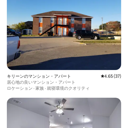
キリーンのマンション・アパート
レビュー37件
4.65 (37)
居心地の良いマンション・アパート
ロケーション
·
家族
·
就寝環境のクオリティ