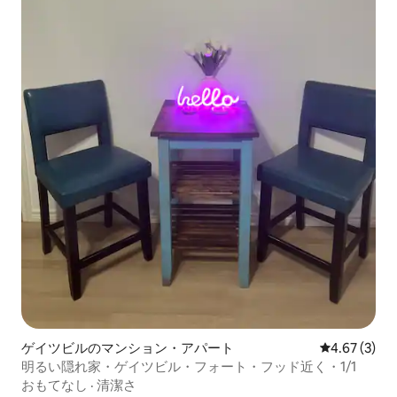
ゲイツビルのマンション・アパート
レビュー3件
4.67 (3)
明るい隠れ家・ゲイツビル・フォート・フッド近く・1/1
おもてなし
·
清潔さ