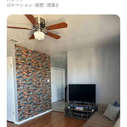
ロケーション
·
状態
·
清潔さ