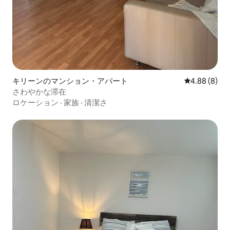
キリーンのマンション・アパート
レビュー8件
4.88 (8)
さわやかな滞在
ロケーション
·
家族
·
清潔さ