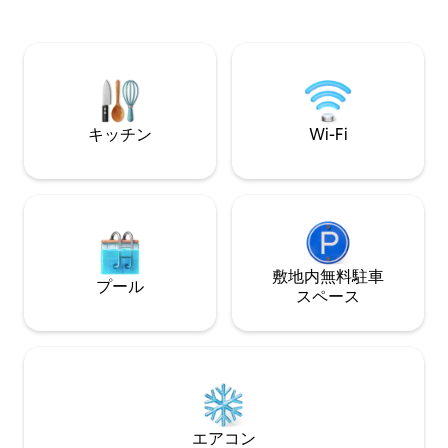
ルーム（クイーンベッドサイズ） フルサ
ンコンセプトのリ
イズベッド1台付きの2つ目の寝室 ツイン
朴なアクセントと
ベッド2台の3つ目の寝室
で、温かく快適な
================= リビングルーム
ます。 マスターベッドルームにはクイー
（ソファ、ラブシート、コーヒーテーブ
ンサイズベッド1
ル、エンドテーブル） 広い裏庭など 必要
ムにはフルサイズ
に応じて、寝室の配置についてお問い合
ソファベッド1台
キッチン
Wi-Fi
わせください。
敷地内無料駐⁠車
プール
ス⁠ペ⁠ー⁠ス
エアコン