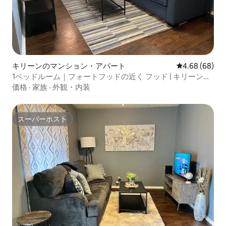
キリーンのマンション・アパート
レビュー68件
4.68 (68)
1ベッドルーム｜フォートフッドの近く フッド | キリーンの
居心地の良い宿泊先
価格
·
家族
·
外観・内装
スーパーホスト
スーパーホスト