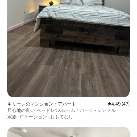
キリーンのマンション・アパート
レビュー47件
4.49 (47)
居心地の良い1ベッド1バスルームアパート - シンプル
家族
·
ロケーション
·
おもてなし