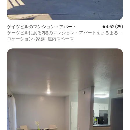
ゲイツビルのマンション・アパート
レビュー29件
4.62 (29)
ゲーツビルにある2階のマンション・アパートをまるまる貸
切
ロケーション
·
家族
·
屋内スペース