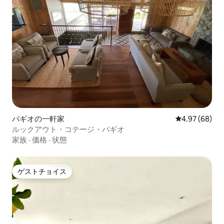
バギオの一軒家
レビュー68件
4.97 (68)
ルックアウト・コテージ・バギオ
家族
·
価格
·
状態
ゲストチョイス
ゲストチョイス