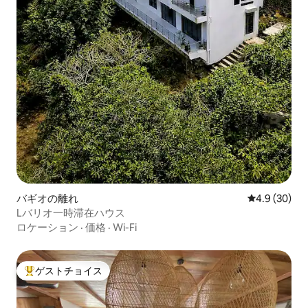
バギオの離れ
レビュー30
4.9 (30)
Lバリオ一時滞在ハウス
ロケーション
·
価格
·
Wi-Fi
ゲストチョイス
大好評のゲストチョイスです。