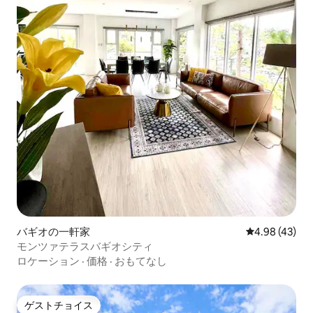
バギオの一軒家
レビュー43件
4.98 (43)
モンツァテラスバギオシティ
ロケーション
·
価格
·
おもてなし
ゲストチョイス
ゲストチョイス