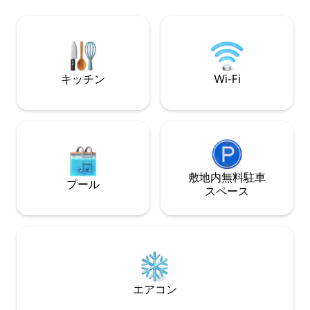
ンアンドオリーブまで8分 🚗 Craft 1945
心部の👉近く ジ
まで車で5分 🚗 バレンシアスまで5分 🚗
イナーバスまで👉2 ～3分
Lime and Basilまで5分 🚗 「Le Chef at
ころのない清潔なゲス
The Manor」まで車で10分 🚗 カフェステ
場は車1台またはバ
ラまで車で20分 🚗
大6 ～ 8名様まで
キッチン
Wi-Fi
敷地内無料駐⁠車
プール
ス⁠ペ⁠ー⁠ス
エアコン