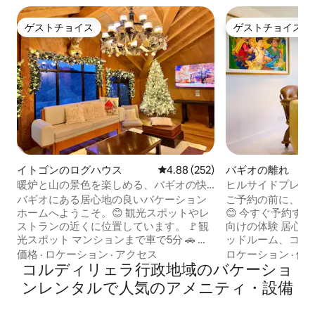
ゲストチョイス
ゲストチョイス
ゲストチョイス
ゲストチョイス
イトゴンのログハウス
レビュー252件、5つ星中4.88
4.88 (252)
バギオの離れ
暖炉と山の景色を楽しめる、バギオの快
ヒルサイドプレイス
適なログハウス
ン・ヘイ近くの素
バギオにある居心地の良いバケーション
ご予約の前に、詳
ホームへようこそ。😊 観光スポットやレ
😊 今すぐ予約する理由。 👉 ファミリー
ストランの近くに位置しています。 🚩観
向けの体験 居心地
光スポット マンションまで車で5分 🚗 ラ
ッドルーム、コン
イトパークまで車で5分 🚗 マインズビュ
ーム付き フルバスルーム👉 
価格
·
ロケーション
·
アクセス
ロケーション
·
価
ーパークまで車で5分 🚗 植物園まで8分 🚗
コルディリェラ行政地域のバケーショ
Wi-Fi 4Kテレビ
SMバギオまで車で20分 🚗 バーナムパー
グ）と43インチ（寝
ンレンタルで人気のアメニティ・設備
クまで車で20分 🚗 セッションロードまで
Disney +付き 👉 フルキッチン 素晴らしい
車で20分 🚗 🍴レストラン/カフェ： レモ
街と山の景色を望む