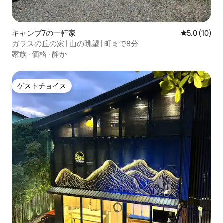
キャンプ7の一軒家
レビュー10
5.0 (10)
ガラスの丘の家 | 山の眺望 | 町まで8分
家族
·
価格
·
静か
ゲストチョイス
ゲストチョイス