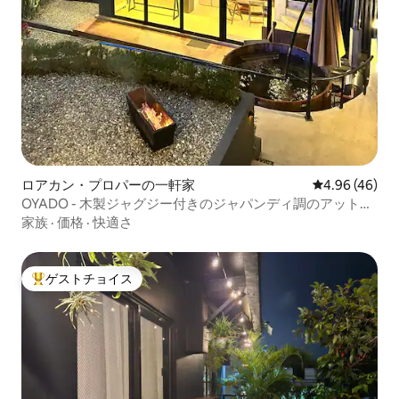
ロアカン・プロパーの一軒家
レビュー46件
4.96 (46)
OYADO - 木製ジャグジー付きのジャパンディ調のアットホ
ームな隠れ家
家族
·
価格
·
快適さ
ゲストチョイス
大好評のゲストチョイスです。