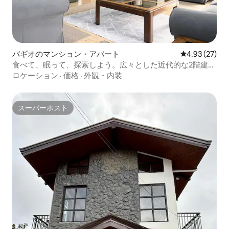
バギオのマンション・アパート
レビュー27件
4.93 (27)
食べて、眠って、探索しよう。広々とした近代的な2階建て
のスイート
ロケーション
·
価格
·
外観・内装
スーパーホスト
スーパーホスト