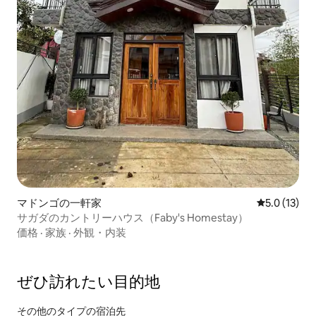
マドンゴの一軒家
レビュー13
5.0 (13)
サガダのカントリーハウス（Faby's Homestay）
価格
·
家族
·
外観・内装
ぜひ訪⁠れ⁠た⁠い目⁠的⁠地
その他のタ⁠イ⁠プ⁠の宿⁠泊⁠先