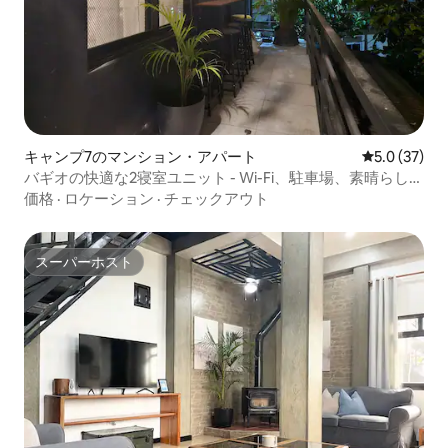
キャンプ7のマンション・アパート
レビュー37
5.0 (37)
バギオの快適な2寝室ユニット - Wi-Fi、駐車場、素晴らしい
ロケーション
価格
·
ロケーション
·
チェックアウト
スーパーホスト
スーパーホスト