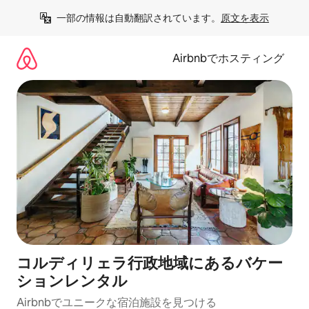
コ
一部の情報は自動翻訳されています。
原文を表示
ン
テ
ン
Airbnbでホスティング
ツ
に
ス
キ
ッ
プ
コルディリェラ行政地域にあるバケー
ションレンタル
Airbnbでユニークな宿泊施設を見つける