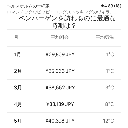
ヘルスホルムの一軒家
レビュー18件
4.89 (18)
ロマンチックなピッピ・ロングストッキングのヴィラ、
コペンハーゲンを訪⁠れ⁠るの⁠に最⁠適⁠な
湖、ボート、サウナ
時⁠期⁠は⁠？
月
平均料金
平均気温
1月
¥29,509 JPY
1°C
2月
¥35,663 JPY
1°C
3月
¥38,662 JPY
3°C
4月
¥33,139 JPY
8°C
5月
¥40,398 JPY
12°C