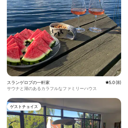
スランゲロプの一軒家
レビュー8
5.0 (8)
サウナと湖のあるカラフルなファミリーハウス
ゲストチョイス
ゲストチョイス