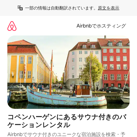
コ
一部の情報は自動翻訳されています。
原文を表示
ン
テ
ン
Airbnbでホスティング
ツ
に
ス
キ
ッ
プ
コペンハーゲンにあるサウナ付きのバ
ケーションレンタル
Airbnbでサウナ付きのユニークな宿泊施設を検索・予