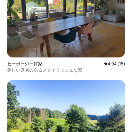
セーボーの一軒家
レビュー18件
4.94 (18)
美しい庭園のあるスタイリッシュな家