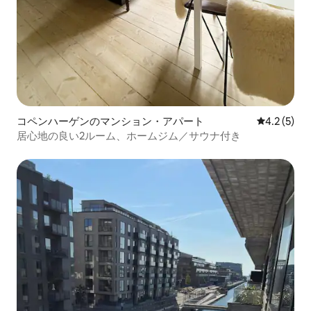
コペンハーゲンのマンション・アパート
レビュー5
4.2 (5)
居心地の良い2ルーム、ホームジム／サウナ付き