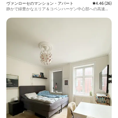
ヴァンローセのマンション・アパート
レビュー26件
4.46 (26)
静かで緑豊かなエリア＆コペンハーゲン中心部への高速メ
トロ