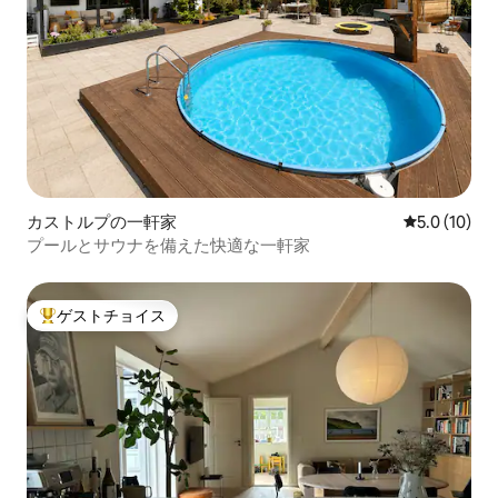
カストルプの一軒家
レビュー10
5.0 (10)
プールとサウナを備えた快適な一軒家
ゲストチョイス
大好評のゲストチョイスです。