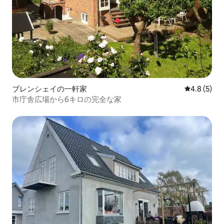
ブレンシェイの一軒家
レビュー5
4.8 (5)
市庁舎広場から6キロの完全な家