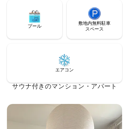
敷地内無料駐⁠車
プール
ス⁠ペ⁠ー⁠ス
エアコン
サウナ付きのマンション・アパート