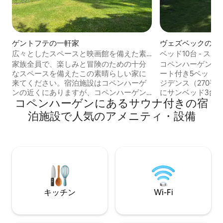
ゲントフテの一軒家
ヴェズベックの一
広々としたスペースと映画館を備えた素
ベッド10台 - 
敵な家族向けの家
ム、シェルター -
家族全員で、楽しみと冒険のための十分
コペンハーゲンで
なスペースを備えたこの素晴らしい家に
ート付き5ベッド
来てください。宿泊施設はコペンハーゲ
ジデンス（270平
ンの近くにありますが、コペンハーゲン
にサンベッド3台
コペンハーゲンにあるサウナ付きの宿
の北にある水やその他の美味しい楽園か
えた屋外キッチン
らも近い距離にあります。宿泊施設から
外シャワー付きの
泊施設で人気のアメニティ・設備
700mの場所にある公共交通機関で、コペ
とジム付きの別館
ンハーゲン中心部へ直接アクセスできま
2台、パドルボー
す。屋外キッチン、シェルター、トラン
ーチと遊泳用桟橋まで
ポリン、そしてたくさんの居心地の良い
m。 2 km以内に公共ビーチ、ショッピン
スペースを備えた素晴らしい屋外エリ
グ、2つのマリーナ
ア。 屋内には、広々としたリビングルー
ンがあります。駐
ム、120インチスクリーンとドルビーアト
1.5 km。中心街まで20分
モスサウンドを備えた独立したホームシ
ケット、トランポ
キッチン
Wi-Fi
アター、さらにサウナなど、快適に過ご
ー。
せるスペースが充実しています。