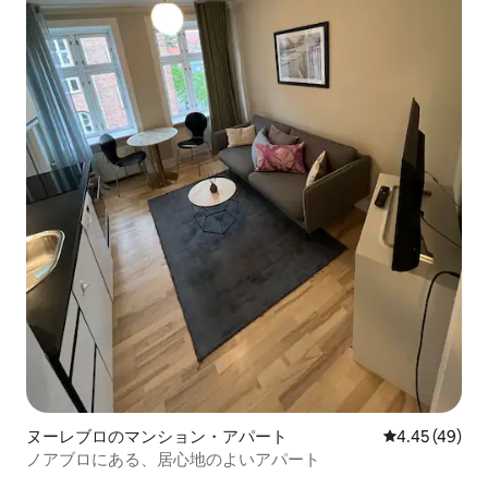
ヌーレブロのマンション・アパート
レビュー49件
4.45 (49)
ノアブロにある、居心地のよいアパート