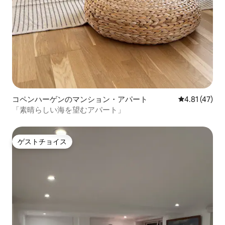
コペンハーゲンのマンション・アパート
レビュー47件
4.81 (47)
「素晴らしい海を望むアパート」
ゲストチョイス
ゲストチョイス