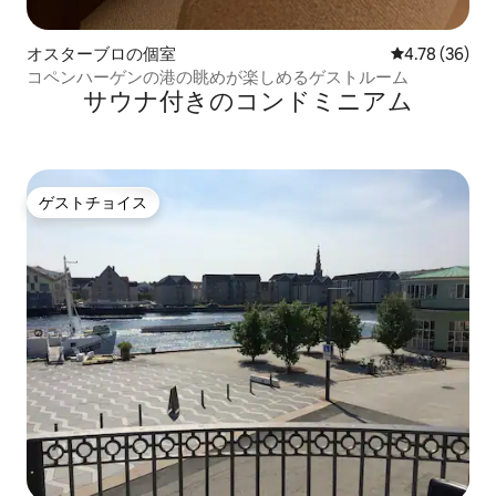
オスターブロの個室
レビュー36件
4.78 (36)
コペンハーゲンの港の眺めが楽しめるゲストルーム
サウナ付きのコンドミニアム
ゲストチョイス
ゲストチョイス