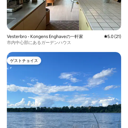
Vesterbro - Kongens Enghaveの一軒家
レビュー21
5.0 (21)
市内中心部にあるガーデンハウス
ゲストチョイス
ゲストチョイス