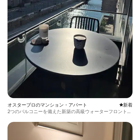
オスターブロのマンション・アパート
新しい宿
新着
2つのバルコニーを備えた新築の高級ウォーターフロントア
パート