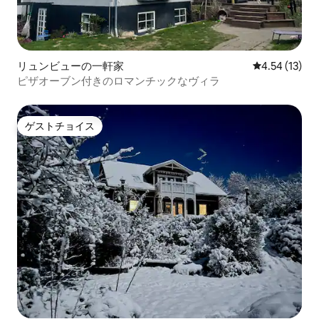
リュンビューの一軒家
レビュー13件
4.54 (13)
ピザオーブン付きのロマンチックなヴィラ
ゲストチョイス
ゲストチョイス