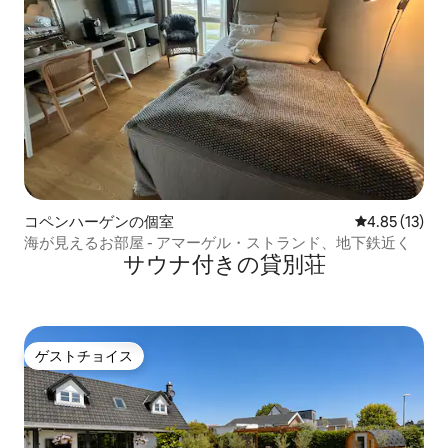
コペンハーゲンの個室
レビュー13件
4.85 (13)
海が見えるお部屋 - アマーゲル・ストランド、地下鉄近く
サウナ付きの貸別荘
ゲストチョイス
ゲストチョイス