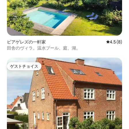
ビアゲレズの一軒家
レビュー8
4.5 (8)
田舎のヴィラ。温水プール、庭、湖。
ゲストチョイス
ゲストチョイス