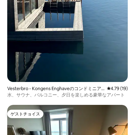
Vesterbro - Kongens Enghaveのコンドミニア
レビュー19件
4.79 (19)
ム
水、サウナ、バルコニー、夕日を楽しめる豪華なアパート
ゲストチョイス
ゲストチョイス