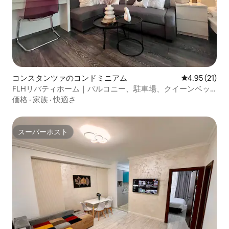
コンスタンツァのコンドミニアム
レビュー21件
4.95 (21)
FLHリバティホーム｜バルコニー、駐車場、クイーンベッ
ド2台
価格
·
家族
·
快適さ
スーパーホスト
スーパーホスト