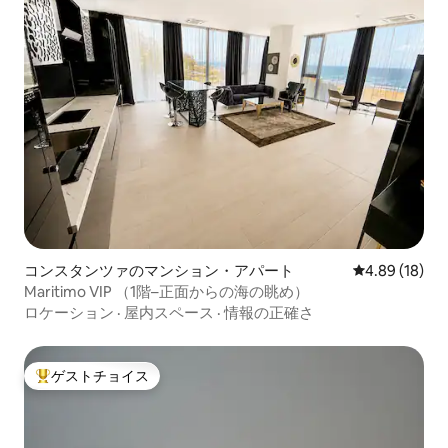
コンスタンツァのマンション・アパート
レビュー18件
4.89 (18)
Maritimo VIP （1階–正面からの海の眺め）
ロケーション
·
屋内スペース
·
情報の正確さ
ゲストチョイス
大好評のゲストチョイスです。