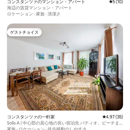
コンスタンツァのマンション・アパート
レビュー1
5 (10)
海辺の賃貸マンション・アパート
ロケーション
·
家族
·
清潔さ
ゲストチョイス
ゲストチョイス
コンスタンツァの一軒家
レビュー35件
4.97 (35)
Solis A | 中心部の居心地の良い宿泊先 パティオ、ビーチま
で徒歩
家族
·
ロケーション
·
徒歩移動のしやすさ