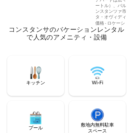
ーンベッド、全室エアコン、スパのよう
ートル）、バルコ
なシャワー、食器洗い機、洗濯乾燥
ンスタンツァ市の
機）。くつろぐのに最適な場所です！
タ・オヴィディウ
は車でも徒歩でも
価格
·
ロケーショ
コンスタンサのバケーションレンタル
立地が特別です。 当アパートにはちょっ
とした謎が隠されて
で人気のアメニティ・設備
ャレンジやストー
向けに考案された
滞在をより思い出
い宝探しゲームで
リーにも人気です
キッチン
Wi-Fi
敷地内無料駐⁠車
プール
ス⁠ペ⁠ー⁠ス