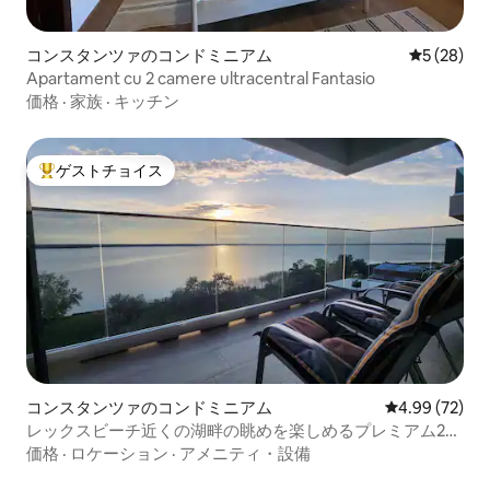
コンスタンツァのコンドミニアム
レビュー2
5 (28)
Apartament cu 2 camere ultracentral Fantasio
価格
·
家族
·
キッチン
ゲストチョイス
大好評のゲストチョイスです。
コンスタンツァのコンドミニアム
レビュー72件
4.99 (72)
レックスビーチ近くの湖畔の眺めを楽しめるプレミアム2部
屋アパート
価格
·
ロケーション
·
アメニティ・設備