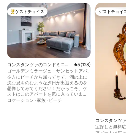
ゲストチョイス
ゲストチョイス
大好評のゲストチョイスです。
ゲストチョイス
コンスタンツァのコンドミニア
レビュー128件、5つ星中5
5 (128)
ム
ゴールデンミラージュ・サンセットアパ
ートメント
夕方にビーチから帰ってきて、湖の上に
沈む息をのむような夕日が出迎えるのを
想像してみてください！だからこそ、ゲ
ストはこのアパートを気に入っていま
す。ママイア中心部に位置し、海まで徒
ロケーション
·
家族
·
ビーチ
歩わずか3分ですが、クラブの騒々しい音
楽がまったく聞こえない静かなオアシス
を楽しめます。すべての窓が大きく、全
コンスタンツァの
室から湖の景色が見えます。新しく家具
ン・アパート
宝探しと無料駐車
が揃えられ、設備も整っています（クイ
ートアパート
アパートは広々と