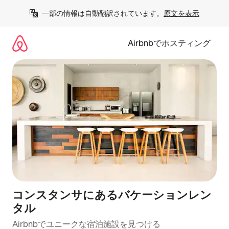
コ
一部の情報は自動翻訳されています。
原文を表示
ン
テ
ン
Airbnbでホスティング
ツ
に
ス
キ
ッ
プ
コンスタンサにあるバケーションレン
タル
Airbnbでユニークな宿泊施設を見つける