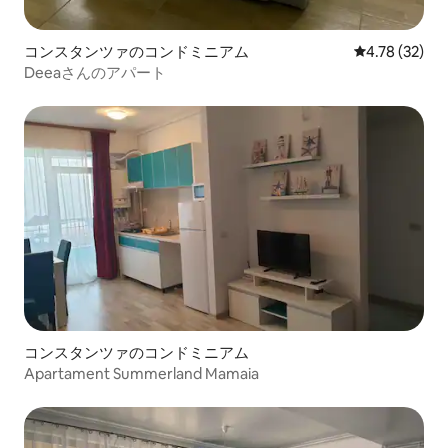
コンスタンツァのコンドミニアム
レビュー32件
4.78 (32)
Deeaさんのアパート
コンスタンツァのコンドミニアム
Apartament Summerland Mamaia