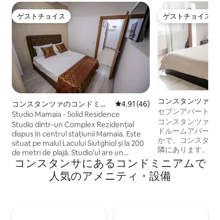
ゲストチョイス
ゲストチョイス
ゲストチョイス
ゲストチョイス
コンスタンツァの
コンスタンツァのコンドミニ
レビュー46件、5つ星中4.91
4.91 (46)
アム
セブンアパートメ
アム
Studio Mamaia - Solid Residence
コンスタンツァの
Studio dintr-un Complex Rezidențial
ドルームアパート
dispus în centrul stațiunii Mamaia. Este
かで、コンスタン
situat pe malul Lacului Siutghiol și la 200
隣にあります。（徒
de metri de plajă. Studio'ul are un
にはダブルベッドが
コンスタンサにあるコンドミニアムで
dormitor, zonă de living care include și
140/200 cm、2
mini-bucătărie, precum și o baie cu duș.
人気のアメニティ・設備
サイズ） ベッド
Dotările includ aer condiționat, internet,
す 全室に大型スク
televiziune prin cablu. Totodată,
とエアコン 無料イン
complexul dispune de locuri de parcare
ーブルテレビ 建
gratuite, atât subterane, cât și
あります。 キッ
supraterane, accesul fiind realizat pe