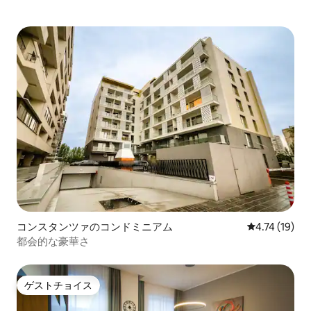
コンスタンツァのコンドミニアム
レビュー19件
4.74 (19)
都会的な豪華さ
ゲストチョイス
ゲストチョイス