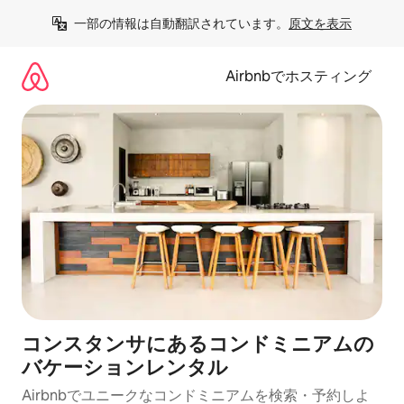
コ
一部の情報は自動翻訳されています。
原文を表示
ン
テ
ン
Airbnbでホスティング
ツ
に
ス
キ
ッ
プ
コンスタンサにあるコンドミニアムの
バケーションレンタル
Airbnbでユニークなコンドミニアムを検索・予約しよ