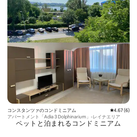
コンスタンツァのコンドミニアム
レビュー6件
4.67 (6)
アパートメント「Adia 3 Dolphinarium」-レイナエリア
ペットと泊まれるコンドミニアム