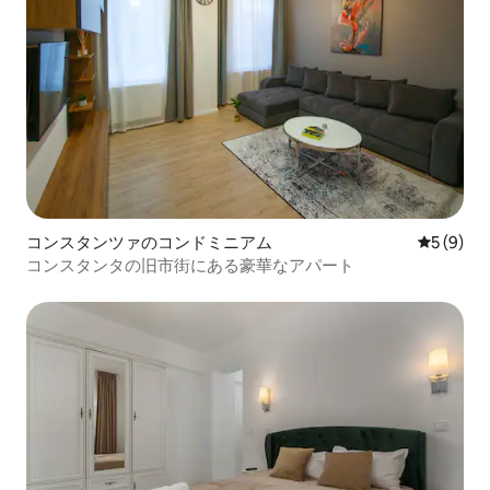
コンスタンツァのコンドミニアム
レビュー
5 (9)
コンスタンタの旧市街にある豪華なアパート