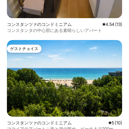
コンスタンツァのコンドミニアム
レビュー13件
4.54 (13)
コンスタンタの中心部にある素晴らしいアパート
ゲストチョイス
ゲストチョイス
コンスタンツァのコンドミニアム
レビュー1
5 (10)
ママイアのアパート｜海と湖の眺め、ビーチまで200m