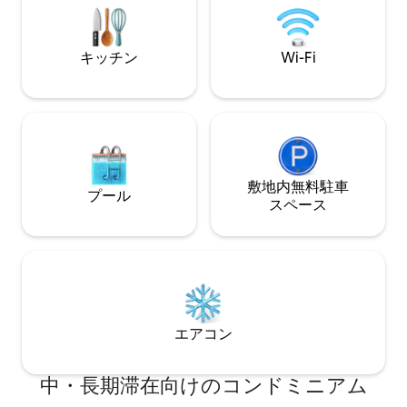
べて揃っています。
baza cartelei furnizate de gazdă.
つにはジャグジー
はシャワーがあり
キッチン
Wi-Fi
敷地内無料駐⁠車
プール
ス⁠ペ⁠ー⁠ス
エアコン
中・長期滞在向けのコンドミニアム