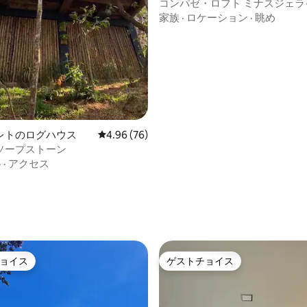
コンパゼ・ロフト ミナスジェライス州ラ
ブラスノバス
家族
·
ロケーション
·
眺め
レトのログハウス
レビュー76件、5つ星中4.96つ星の平均評価
4.96 (76)
ソープストーン
格
·
アクセス
中5.0つ星の平均評価
ョイス
ゲストチョイス
ョイス
ゲストチョイス