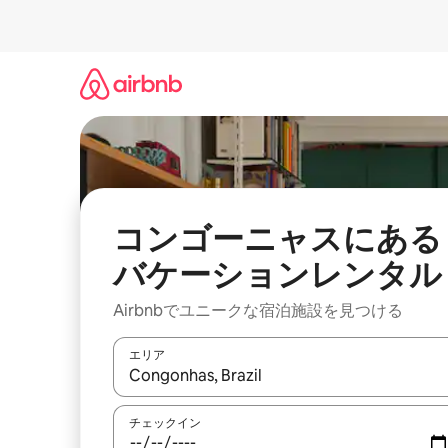
コ
ン
テ
ン
ツ
に
ス
キ
ッ
プ
コンゴーニャスにある
バケーションレンタル
Airbnbでユニークな宿泊施設を見つける
エリア
検索結果が表示されたら、上下の矢印キーを使っ
チェックイン