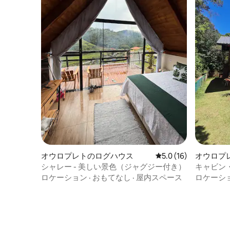
オウロプレトのログハウス
レビュー16件、5つ星
5.0 (16)
オウロプ
シャレー - 美しい景色（ジャグジー付き）
キャビン
ロケーション
·
おもてなし
·
屋内スペース
ロケーシ