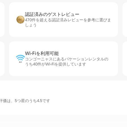
認証済みのゲ⁠ス⁠ト⁠レ⁠ビ⁠ュ⁠ー
470件を超える認証済みレビューを参考に選びま
しょう
Wi-Fiを利⁠用⁠可⁠能
コンゴーニャスにあるバケーションレンタルの
うち40件がWi-Fiを提供しています
価は、5つ星のうち4.5です