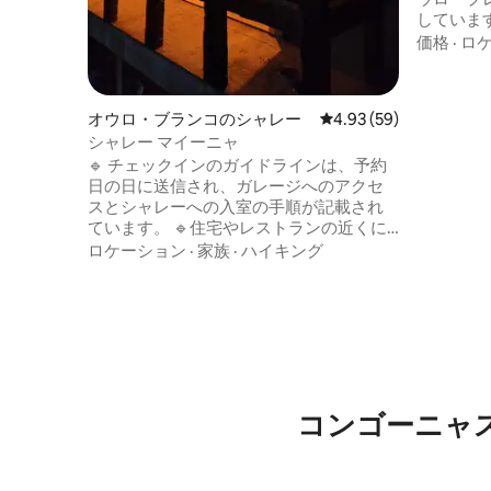
していま
た提供を
価格
·
ロ
ロミ公園
スピリト
ハ・ド・
オウロ・ブランコのシャレー
レビュー59件、5つ星中
4.93 (59)
す。 静寂
シャレー マイーニャ
サイズベ
🔹️ チェックインのガイドラインは、予約
ーツ、42
日の日に送信され、ガレージへのアクセ
体験を生きる 自然の中にあ
スとシャレーへの入室の手順が記載され
ため、昆
ています。 🔹️住宅やレストランの近くに
ます。
位置しています。 🍽 キッチン：IHコンロ/
ロケーション
·
家族
·
ハイキング
ミニバー/電子レンジ/食器、カトラリー、
鍋、やかん、カップ、コップ、栓抜き、
マンドリン、グラス、まな板。 🛏 ダブル
ベッド1台、シングルベッド1台、ソファ1
台。 ✅️タオルと寝具をご用意しておりま
す。 💘 ロマンチックな装飾をしていま
す。 お越しいただければ大変うれしいで
す☺️。
コンゴーニャ