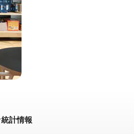
統⁠計⁠情⁠報