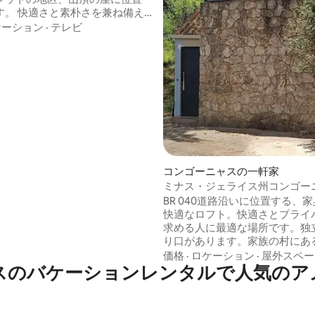
す。 快適さと素朴さを兼ね備え
目指しています。 南側のイタコ
ケーション
·
テレビ
の保護区を見渡す 右側には、エ
ゥサント州と接しているセー
カパラオ山脈の景色が見えま
4.93つ星の平均評価
と自然が永遠の一部です キング
ッド、300スレッドカウントのシ
インチテレビ、Wi-Fi、ミニバー
る場所である
虫、動物などがいる場合があり
コンゴーニャスの一軒家
ミナス・ジェライス州コンゴー
ロフト「ムーロ・デ・ペドラス
BR 040道路沿いに位置する、
快適なロフト。快適さとプライ
求める人に最適な場所です。独
り口があります。家族の村にあ
（オープンパティオ）に駐車す
価格
·
ロケーション
·
屋外スペー
スのバケーションレンタルで人気のア
できます。ベッドリネンとタオ
意しています。 📍私たちは、高速道路Br
040 km 614の端にあるレスト
ーダ・デ・ミナス」の近くに位