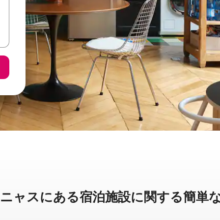
スに⁠あ⁠る宿⁠泊⁠施⁠設⁠に関⁠す⁠る簡⁠単⁠な