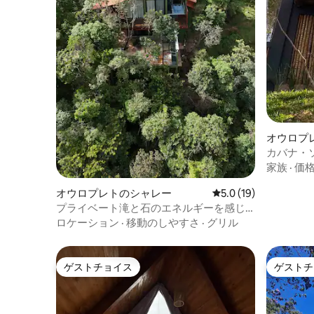
オウロプ
カバナ・
家族
·
価
オウロプレトのシャレー
レビュー19件、5つ星
5.0 (19)
プライベート滝と石のエネルギーを感じ
るコテージ
ロケーション
·
移動のしやすさ
·
グリル
ゲストチョイス
ゲストチ
ゲストチョイス
ゲストチ