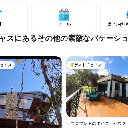
ます。 ここでは、快適さ、安全性、プラ
イバシーを確保します。ユニー
と独自のスタイル。
i
プール
敷地内無料駐
ャスにあるその他の素敵なバケーシ
ョイス
ゲストチョイス
ョイス
大好評のゲストチョイスです。
オウロプレトのタイニーハウス