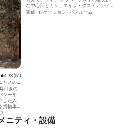
な中心部とカショエイラ・ダス・アンド
リーニャスから数分。自然に囲まれた空
家族
·
ロケーション
·
バスルーム
間には、広々としたベッドルーム、専用
ジャグジー、バルコニー、専用ミニバー
があります。 共有エリアには、薪ストー
ブ付きキッチン、ハンモック、ソファ、
図書室、ゲームもあります。 シンプルで
本物の、忘れられない体験を大切にする
人のための場所です。
レビュー51件、5つ星中4.73つ星の平均評価
4.73 (51)
ニャスの
」
家具付きの
バシーを
立した入
る貨物車
ることが
ス
メニティ・設備
ルをご用
ラン「パラ
置してい