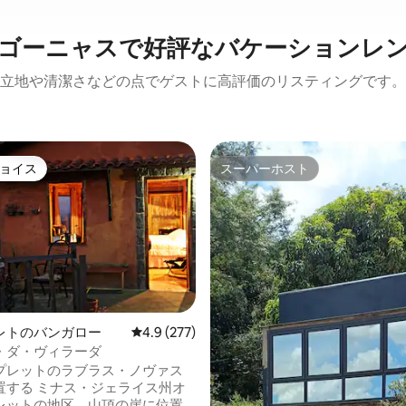
ゴーニャスで好評なバケーションレ
立地や清潔さなどの点でゲストに高評価のリスティングです。
ョイス
スーパーホスト
ョイス
スーパーホスト
レトのバンガロー
レビュー277件、5つ星中4.9つ星の平均評価
4.9 (277)
・ダ・ヴィラーダ
プレットのラブラス・ノヴァス
置する ミナス・ジェライス州オ
レットの地区、山頂の崖に位置