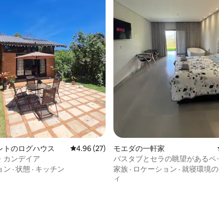
中5.0つ星の平均評価
レトのログハウス
レビュー27件、5つ星中4.96つ星の平均評価
4.96 (27)
モエダの一軒家
・カンデイア
バスタブとセラの眺望があるペ
ンドリーな家
ョン
·
状態
·
キッチン
家族
·
ロケーション
·
就寝環境の
ィ