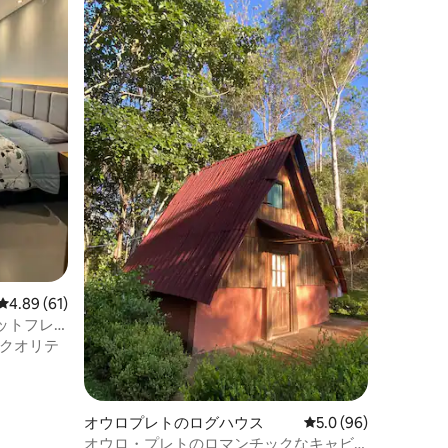
レビュー61件、5つ星中4.89つ星の平均評価
4.89 (61)
ットフレ
クオリテ
オウロプレトのログハウス
レビュー96件、5つ星
5.0 (96)
オウロ・プレトのロマンチックなキャビ