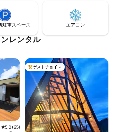
クな場所
⁠車ス⁠ペ⁠ー⁠ス
エアコン
ョンレンタル
ゲストチョイス
大好評のゲストチョイスです。
レビュー65件、5つ星中5.0つ星の平均評価
5.0 (65)