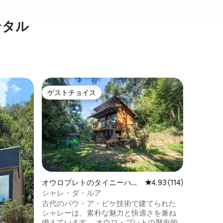
ンタル
コンセリ
ゲストチョイス
ゲスト
ゲストチョイス
ゲスト
テのマン
コンセレ
パート。
アパート
あり、階
通りにス
屋、肉屋
はコンセ
価格
·
ロ
に近いで
の主要病
が1つあ
オウロプレトのタイニーハウ
レビュー114件、5つ星
4.93 (114)
でまだ見
ス
シャレ・ダ・ルア
だけの価
古代のパウ・ア・ピケ技術で建てられた
😃 ご
シャレーは、素朴な魅力と快適さを兼ね
にお問い
備えています。 オウロ・プレトの歴史的