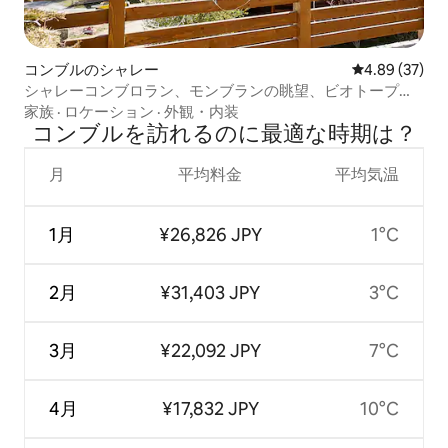
コンブルのシャレー
レビュー37件
4.89 (37)
シャレーコンブロラン、モンブランの眺望、ビオトープ湖
の近く
家族
·
ロケーション
·
外観・内装
コンブルを訪⁠れ⁠るの⁠に最⁠適⁠な時⁠期⁠は⁠？
月
平均料金
平均気温
1月
¥26,826 JPY
1°C
2月
¥31,403 JPY
3°C
3月
¥22,092 JPY
7°C
4月
¥17,832 JPY
10°C