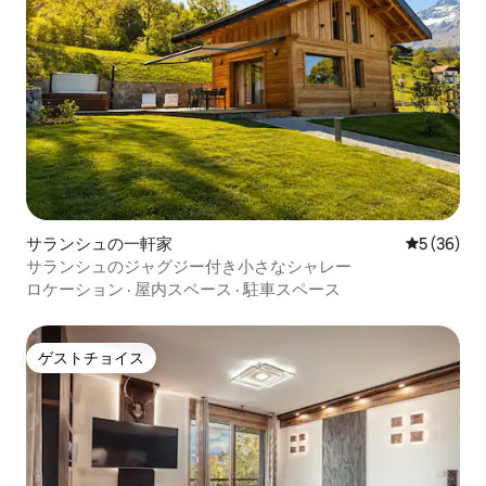
サランシュの一軒家
レビュー3
5 (36)
サランシュのジャグジー付き小さなシャレー
ロケーション
·
屋内スペース
·
駐車スペース
ゲストチョイス
ゲストチョイス