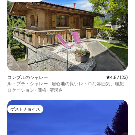
ゲストチョイス
コンブルのシャレー
レビュー23件
4.87 (23)
ル・プチ・シャレー - 居心地の良いレトロな雰囲気、理想
的なロケーション
ロケーション
·
価格
·
清潔さ
ゲストチョイス
ゲストチョイス