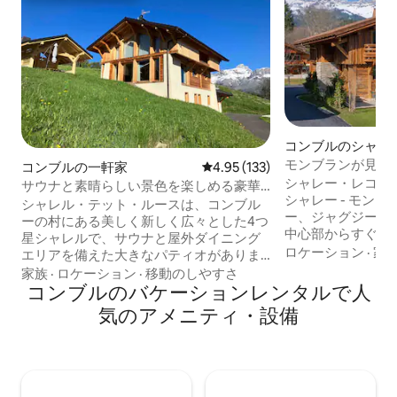
コンブルのシャレ
モンブランが見え
コンブルの一軒家
レビュー133件、5つ星中4.95
4.95 (133)
ウナ、快適な空間
シャレー・レコー – 5
サウナと素晴らしい景色を楽しめる豪華
シャレー - モン
なシャレー
シャレル・テット・ルースは、コンブル
ー、ジャグジー、
ーの村にある美しく新しく広々とした4つ
中心部からすぐ、
星シャレルで、サウナと屋外ダイニング
家族や友人との滞
ロケーション
·
家
エリアを備えた大きなパティオがありま
ワの魅力と現代的
す。 モンブランとシャイン・デ・アラヴ
家族
·
ロケーション
·
移動のしやすさ
新築のシャレーで
ィスの素晴らしい景色。 シャレーは村の
コンブルのバケーションレンタルで人
さを提供するよう
中心部からわずか200mで、ショップ、レ
気のアメニティ・設備
夏でも冬でも、モ
ストラン、バーに近いです。 スキー、ス
らしい環境をお楽
キーランドネ、そして素晴らしいアウト
リネン、タオル、
ドアを楽しむのに最適なロケーションで
スが含まれている
す。 コンブルーとメジェーヴのスキー場
してお部屋にお入
に近いです。 また、素晴らしいショッピ