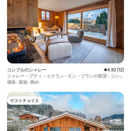
コンブルのシャレー
レビュー12件
4.92 (12)
シャレー・プティ・エクラン - モン・ブランの眺望 - コンブ
ルー
価格
·
家族
·
眺め
ゲストチョイス
ゲストチョイス