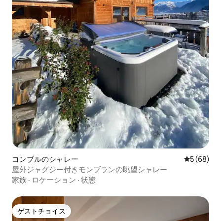
コンブルのシャレー
レビュー6
5 (68)
屋外ジャグジー付きモンブランの眺望シャレー
家族
·
ロケーション
·
状態
ゲストチョイス
ゲストチョイス