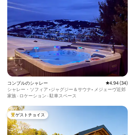
コンブルのシャレー
レビュー34件
4.94 (34)
シャレー・ソフィア •ジャグジー＆サウナ• メジェーヴ近郊
家族
·
ロケーション
·
駐車スペース
ゲストチョイス
大好評のゲストチョイスです。