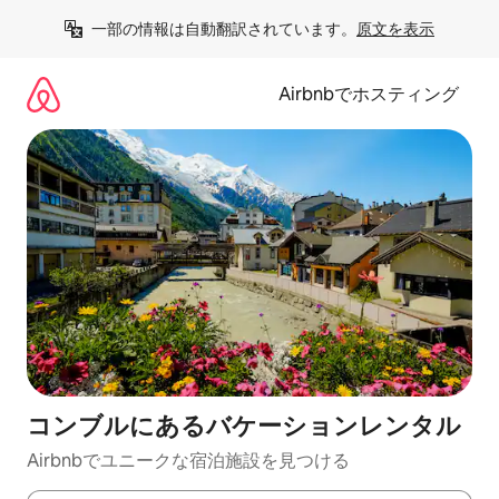
コ
一部の情報は自動翻訳されています。
原文を表示
ン
テ
ン
Airbnbでホスティング
ツ
に
ス
キ
ッ
プ
コンブルにあるバケーションレンタル
Airbnbでユニークな宿泊施設を見つける